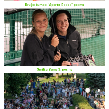
Bruģa bumba “Sporta Bodes” posms
Smilšu Bums 3. posms