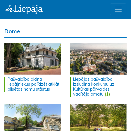
Dome
Pašvaldība aicina
Liepājas pašvaldība
liepājniekus palīdzēt atklāt
izsludina konkursu uz
pilsētas namu stāstus
Kultūras pārvaldes
vadītāja amatu
(1)