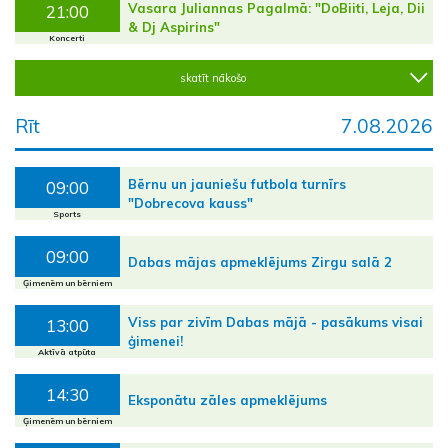
Vasara Juliannas Pagalmā: "DoBiiti, Leja, Dii
21:00
& Dj Aspirins"
Koncerti
skatīt nākošo
Rīt
7.08.2026
Bērnu un jauniešu futbola turnīrs
09:00
"Dobrecova kauss"
Sports
09:00
Dabas mājas apmeklējums Zirgu salā 2
Ģimenēm un bērniem
Viss par zivīm Dabas mājā - pasākums visai
13:00
ģimenei!
Aktīvā atpūta
14:30
Eksponātu zāles apmeklējums
Ģimenēm un bērniem