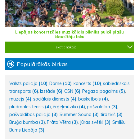
Liepājas koncertzāles muzikālais pikniks pulcē plašu
klausītāju loku
skatīt nākošo
Populārākās birkas
Valsts policija
(10)
Dome
(10)
koncerts
(10)
sabiedriskais
,
,
,
transports
(6)
izstāde
(6)
CSN
(6)
Pegaza pagalms
(5)
,
,
,
,
muzejs
(4)
sociālais dienests
(4)
basketbols
(4)
,
,
,
pludmales teniss
(4)
ērģeļmūzika
(4)
pašvaldība
(3)
,
,
,
pašvaldības policija
(3)
Summer Sound
(3)
tirdziņš
(3)
,
,
,
Bruģa bumba
(3)
Prāta Vētra
(3)
Jūras svētki
(3)
Smilšu
,
,
,
Bums Liepāja
(3)