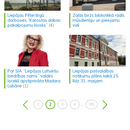
Liepājas Pētertirgū
Zaļās birzs bibliotēkā radīs
darbosies “Karostas dabas
mūsdienīgu un pieejamu
pakalpojumu kiosks”
(4)
vidi
Par SIA “Liepājas Latviešu
Liepājas pašvaldības
biedrības nams” valdes
notikumu plāns laikā 25.
locekli apstiprināta Madara
līdz 31. maijam
Lubāne
(1)
1
2
3
4
95
...