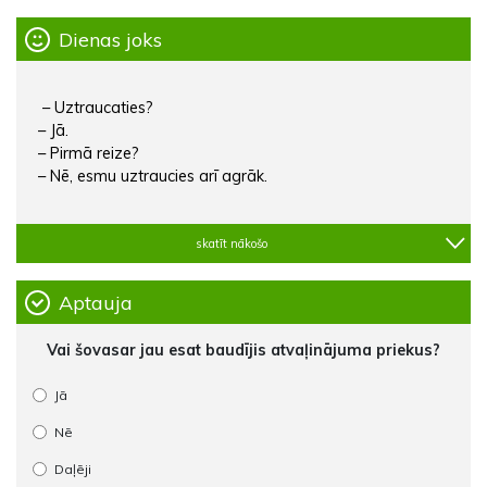
Dienas joks
– Uztraucaties?
– Jā.
– Pirmā reize?
– Nē, esmu uztraucies arī agrāk.
skatīt nākošo
Aptauja
Vai šovasar jau esat baudījis atvaļinājuma priekus?
Jā
Nē
Daļēji