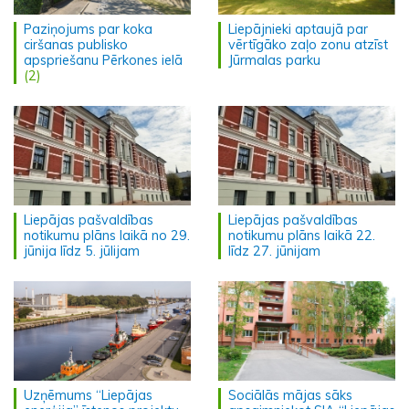
Paziņojums par koka
Liepājnieki aptaujā par
ciršanas publisko
vērtīgāko zaļo zonu atzīst
apspriešanu Pērkones ielā
Jūrmalas parku
(2)
Liepājas pašvaldības
Liepājas pašvaldības
notikumu plāns laikā no 29.
notikumu plāns laikā 22.
jūnija līdz 5. jūlijam
līdz 27. jūnijam
Uzņēmums “Liepājas
Sociālās mājas sāks