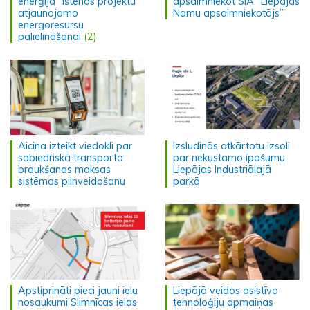
enerģija” īstenos projektu
apsaimniekot SIA “Liepājas
atjaunojamo
Namu apsaimniekotājs”
energoresursu
palielināšanai
(2)
Aicina izteikt viedokli par
Izsludinās atkārtotu izsoli
sabiedriskā transporta
par nekustamo īpašumu
braukšanas maksas
Liepājas Industriālajā
sistēmas pilnveidošanu
parkā
Apstiprināti pieci jauni ielu
Liepājā veidos asistīvo
nosaukumi Slimnīcas ielas
tehnoloģiju apmaiņas