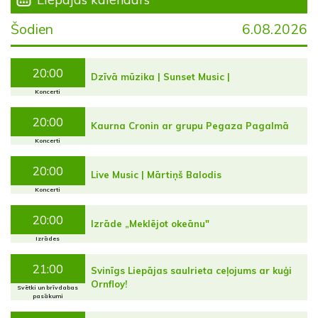
Šodien
6.08.2026
20:00
Dzīvā mūzika | Sunset Music |
Koncerti
20:00
Kaurna Cronin ar grupu Pegaza Pagalmā
Koncerti
20:00
Live Music | Mārtiņš Balodis
Koncerti
20:00
Izrāde „Meklējot okeānu"
Izrādes
21:00
Svinīgs Liepājas saulrieta ceļojums ar kuģi
Ornfloy!
Svētki un brīvdabas
pasākumi