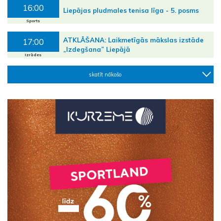
16:00
Liepājas pludmales tenisa līga - 5. posms
Sports
ATKLĀŠANA: Laikmetīgās mākslas izstāde
17:00
„Izdegšana” Liepājā
Izrādes
skatīt nākošo