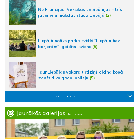
No Francijas, Meksikas un Spānijas – trīs
jauni ielu mākslas stāsti Liepājā
(2)
Liepājā notiks parka svētki "Liepāja bez
barjerām", gaidīts ikviens
(5)
JaunLiepājas vakara tirdziņš aicina kopā
svinēt divu gadu jubileju
(5)
skatīt nākošo
Jaunākās galerijas
skatīt visas