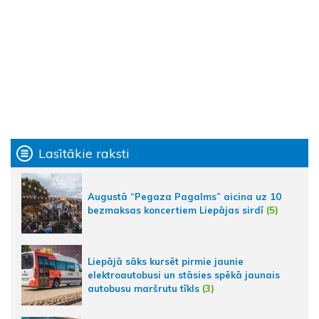
Lasītākie raksti
Augustā “Pegaza Pagalms” aicina uz 10
bezmaksas koncertiem Liepājas sirdī
(5)
Liepājā sāks kursēt pirmie jaunie
elektroautobusi un stāsies spēkā jaunais
autobusu maršrutu tīkls
(3)