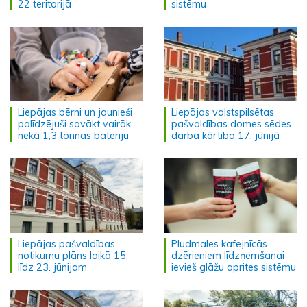
22 teritorijā
sistēmu
Liepājas bērni un jaunieši
Liepājas valstspilsētas
palīdzējuši savākt vairāk
pašvaldības domes sēdes
nekā 1,3 tonnas bateriju
darba kārtība 17. jūnijā
Liepājas pašvaldības
Pludmales kafejnīcās
notikumu plāns laikā 15.
dzērieniem līdzņemšanai
līdz 23. jūnijam
ievieš glāžu aprites sistēmu