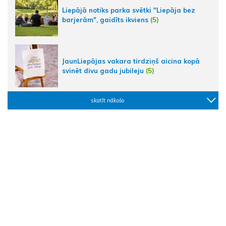
Liepājā notiks parka svētki "Liepāja bez
barjerām", gaidīts ikviens
(5)
JaunLiepājas vakara tirdziņš aicina kopā
svinēt divu gadu jubileju
(5)
skatīt nākošo