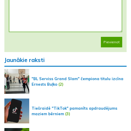
Pievienot
Jaunākie raksti
"BL Serviss Grand Slam" čempiona titulu izcīna
Ernests Buļko
(2)
Tiešraidē "TikTok" pamanīts apdraudējums
maziem bērniem
(3)