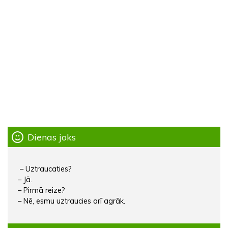
Dienas joks
– Uztraucaties?
– Jā.
– Pirmā reize?
– Nē, esmu uztraucies arī agrāk.