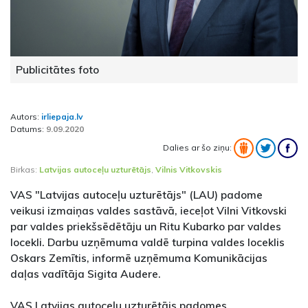
Publicitātes foto
Autors:
irliepaja.lv
Datums:
9.09.2020
Dalies ar šo ziņu:
Birkas:
Latvijas autoceļu uzturētājs
,
Vilnis Vitkovskis
VAS "Latvijas autoceļu uzturētājs" (LAU) padome
veikusi izmaiņas valdes sastāvā, ieceļot Vilni Vitkovski
par valdes priekšsēdētāju un Ritu Kubarko par valdes
locekli. Darbu uzņēmuma valdē turpina valdes loceklis
Oskars Zemītis, informē uzņēmuma Komunikācijas
daļas vadītāja Sigita Audere.
VAS Latvijas autoceļu uzturētājs padomes