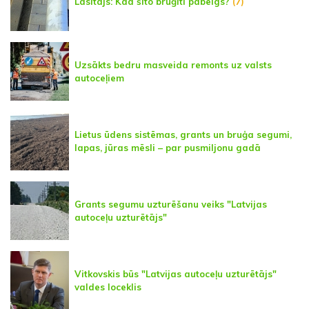
Lasītājs: Kad šito bruģīti pabeigs?
(7)
Uzsākts bedru masveida remonts uz valsts
autoceļiem
Lietus ūdens sistēmas, grants un bruģa segumi,
lapas, jūras mēsli – par pusmiljonu gadā
Grants segumu uzturēšanu veiks "Latvijas
autoceļu uzturētājs"
Vitkovskis būs "Latvijas autoceļu uzturētājs"
valdes loceklis