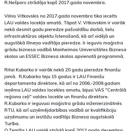
R.Nešpors strādāja kopš 2017.gada novembra.
Vilnis Vitkovskis no 2017.gada novembra tika iecelts
LAU valdes locekļa amatā. Tāpat V. Vitkovskim ir vairāk
nekā desmit gadu pieredze pašvaldību darbā, lielu
infrastruktūras objektu īstenošanā, kā arī vidējā un
augstākā līmeņa vadītāja pieredze. Ir ieguvis maģistra
grādu biznesa vadībā Manheimas Universitātes Biznesa
skolas un ESSEC Biznesa skolas apvienotā programmā.
Ritai Kubarko ir vairāk nekā 20 gadu pieredze finanšu
jomā. R.Kubarko teju 15 gadus ir LAU Finanšu
departamenta direktore, kā arī no 2006.-2009.gadam
ieņēma LAU valdes locekles amatu, bijusi VAS "Centrālā
reģiona ceļi" valdes locekle un finanšu direktore.
R.Kubarko ir ieguvusi maģistra grādu inženierzinātnēs
RTU, kā arī uzņēmējdarbības vadībā ar kvalifikāciju
uzņēmumu un iestāžu vadītājs Biznesa augstskolā
Turība.
O.Zemītis LAU valdē strādā kopš 2012.gada decembra.