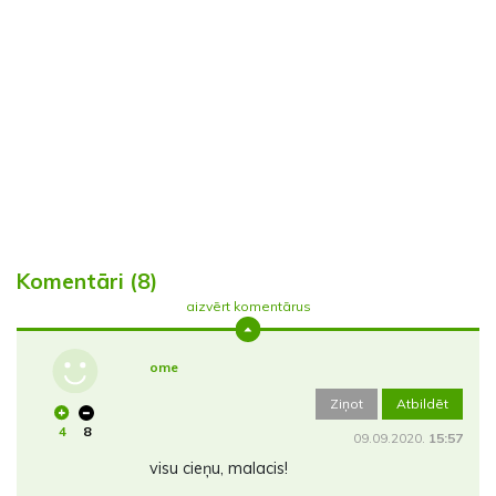
Komentāri (8)
aizvērt komentārus
ome
Ziņot
Atbildēt
4
8
09.09.2020.
15:57
visu cieņu, malacis!