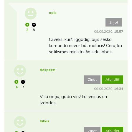
opis
Ziņot
2
3
09.09.2020.
15:57
Cilvēks, kurš ilggadīgi bijis seska
komandā nevar būt malacis! Ceru, ka
satiksmes ministrs šo lietu labos.
Respect!
Ziņot
Atbildēt
4
7
09.09.2020.
16:34
Visu cieņu, goda vīrs! Lai veicas un
izdodas!
latvis
Ziņot
Atbildēt