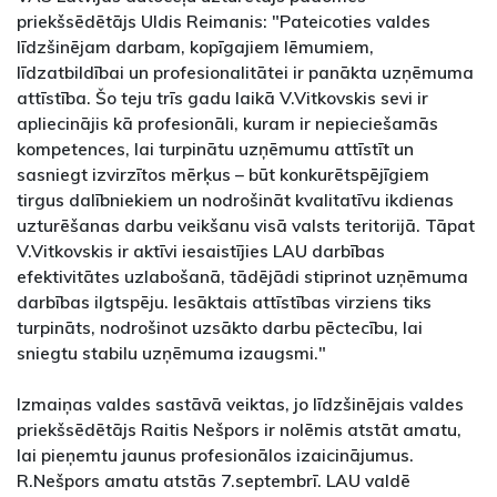
priekšsēdētājs Uldis Reimanis: "Pateicoties valdes
līdzšinējam darbam, kopīgajiem lēmumiem,
līdzatbildībai un profesionalitātei ir panākta uzņēmuma
attīstība. Šo teju trīs gadu laikā V.Vitkovskis sevi ir
apliecinājis kā profesionāli, kuram ir nepieciešamās
kompetences, lai turpinātu uzņēmumu attīstīt un
sasniegt izvirzītos mērķus – būt konkurētspējīgiem
tirgus dalībniekiem un nodrošināt kvalitatīvu ikdienas
uzturēšanas darbu veikšanu visā valsts teritorijā. Tāpat
V.Vitkovskis ir aktīvi iesaistījies LAU darbības
efektivitātes uzlabošanā, tādējādi stiprinot uzņēmuma
darbības ilgtspēju. Iesāktais attīstības virziens tiks
turpināts, nodrošinot uzsākto darbu pēctecību, lai
sniegtu stabilu uzņēmuma izaugsmi."
Izmaiņas valdes sastāvā veiktas, jo līdzšinējais valdes
priekšsēdētājs Raitis Nešpors ir nolēmis atstāt amatu,
lai pieņemtu jaunus profesionālos izaicinājumus.
R.Nešpors amatu atstās 7.septembrī. LAU valdē