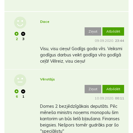
Dace
Ziņot
Atbildēt
2
3
09.09.2020.
23:44
Visu, visu cieņu! Godīgs goda vīrs. Veiksmi
godīgus darbus veikt godīga vīra godīgā
ceļā! Vēlreiz, visu cieņu!
Vērotājs
Ziņot
Atbildēt
6
1
10.09.2020.
00:11
Domes 2 bezjēdzīgākais deputāts. Pēc
mēneša ministrs noņems monopolu šim
kantorim un būs lielā bļaušana. Finanses
beigsies. Nešpors tomēr gudrāks par šo
"speciālistu"