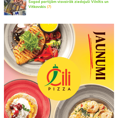
Šogad partijām visvairāk ziedojuši Vilnītis un
Vitkovskis
(7)