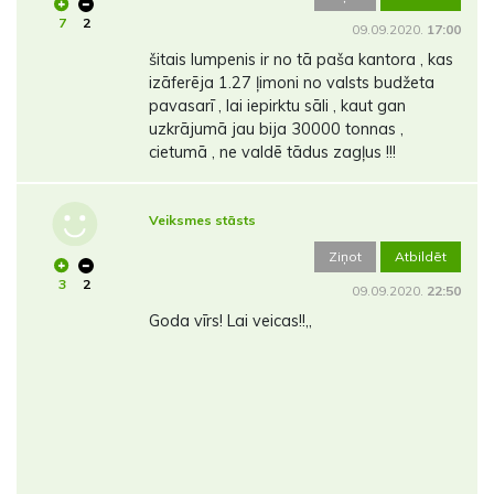
7
2
09.09.2020.
17:00
šitais lumpenis ir no tā paša kantora , kas
izāferēja 1.27 ļimoni no valsts budžeta
pavasarī , lai iepirktu sāli , kaut gan
uzkrājumā jau bija 30000 tonnas ,
cietumā , ne valdē tādus zagļus !!!
Veiksmes stāsts
Ziņot
Atbildēt
3
2
09.09.2020.
22:50
Goda vīrs! Lai veicas!!,,