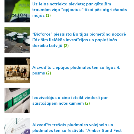
Uz ielas notriekta sieviete; par gūtajām
traumām viņa "apjautusi" tikai pēc atgriešanās
mājās
(1)
“Bioforce” piesaista Baltijas biometāna nozarē
līdz šim lielākās investīcijas un paplašinās
darbību Latvijā
(2)
Aizvadīts Liepājas pludmales tenisa līgas 4.
posms
(2)
Iedzīvotājus aicina izteikt viedokli par
saistošajiem noteikumiem
(2)
Aizvadīts trešais pludmales volejbola un
pludmales tenisa festivāls "Amber Sand Fest