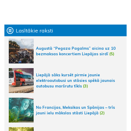
Lasītākie raksti
Augustā “Pegaza Pagalms” aicina uz 10
bezmaksas koncertiem Liepājas sirdī
(5)
Liepājā sāks kursēt pirmie jaunie
elektroautobusi un stāsies spēkā jaunais
autobusu maršrutu tīkls
(3)
No Francijas, Meksikas un Spānijas – trīs
jauni ielu mākslas stāsti Liepājā
(2)