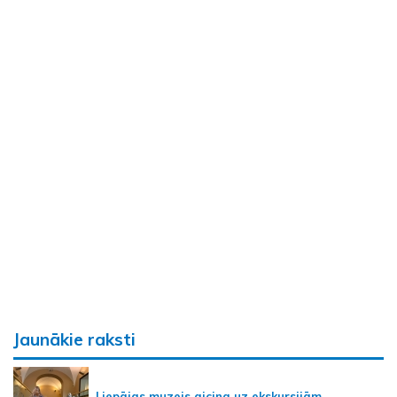
Jaunākie raksti
Liepājas muzejs aicina uz ekskursijām