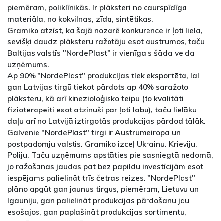
piemēram, poliklīnikās. Ir plāksteri no caurspīdīga
materiāla, no kokvilnas, zīda, sintētikas.
Gramiko atzīst, ka šajā nozarē konkurence ir ļoti liela,
sevišķi daudz plāksteru ražotāju esot austrumos, taču
Baltijas valstīs "NordePlast" ir vienīgais šāda veida
uzņēmums.
Ap 90% "NordePlast" produkcijas tiek eksportēta, lai
gan Latvijas tirgū tiekot pārdots ap 40% saražoto
plāksteru, kā arī kinezioloģisko teipu (to kvalitāti
fizioterapeiti esot atzinuši par ļoti labu), taču lielāku
daļu arī no Latvijā iztirgotās produkcijas pārdod tālāk.
Galvenie "NordePlast" tirgi ir Austrumeiropa un
postpadomju valstis, Gramiko izceļ Ukrainu, Krieviju,
Poliju. Taču uzņēmums apstāties pie sasniegtā nedomā,
jo ražošanas jaudas pat bez papildu investīcijām esot
iespējams palielināt trīs četras reizes. "NordePlast"
plāno apgūt gan jaunus tirgus, piemēram, Lietuvu un
Igauniju, gan palielināt produkcijas pārdošanu jau
esošajos, gan paplašināt produkcijas sortimentu,