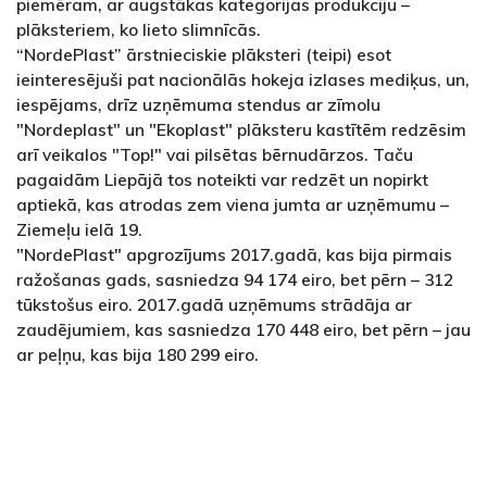
piemēram, ar augstākas kategorijas produkciju –
plāksteriem, ko lieto slimnīcās.
“NordePlast” ārstnieciskie plāksteri (teipi) esot
ieinteresējuši pat nacionālās hokeja izlases mediķus, un,
iespējams, drīz uzņēmuma stendus ar zīmolu
"Nordeplast" un "Ekoplast" plāksteru kastītēm redzēsim
arī veikalos "Top!" vai pilsētas bērnudārzos. Taču
pagaidām Liepājā tos noteikti var redzēt un nopirkt
aptiekā, kas atrodas zem viena jumta ar uzņēmumu –
Ziemeļu ielā 19.
"NordePlast" apgrozījums 2017.gadā, kas bija pirmais
ražošanas gads, sasniedza 94 174 eiro, bet pērn – 312
tūkstošus eiro. 2017.gadā uzņēmums strādāja ar
zaudējumiem, kas sasniedza 170 448 eiro, bet pērn – jau
ar peļņu, kas bija 180 299 eiro.