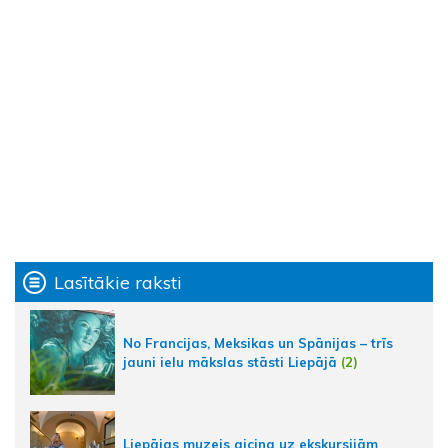
Lasītākie raksti
No Francijas, Meksikas un Spānijas – trīs
jauni ielu mākslas stāsti Liepājā
(2)
Liepājas muzejs aicina uz ekskursijām