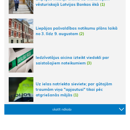
vēsturiskajā Latvijas Bankas ēkā
(1)
Liepājas pašvaldības notikumu plāns laikā
no 3. līdz 9. augustam
(2)
Iedzīvotājus aicina izteikt viedokli par
saistošajiem noteikumiem
(3)
Uz ielas notriekta sieviete; par gūtajām
traumām viņa "apjautusi" tikai pēc
atgriešanās mājās
(1)
skatīt nākošo