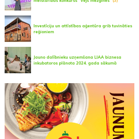
meistarības konkurss "Vējš mežģīnēs"
(3)
Investīciju un attīstības aģentūra grib tuvināties
reģioniem
Jauno dalībnieku uzņemšana LIAA biznesa
inkubatoros plānota 2024. gada sākumā