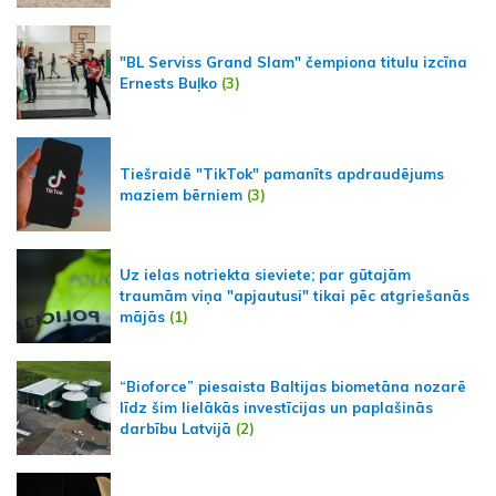
"BL Serviss Grand Slam" čempiona titulu izcīna
Ernests Buļko
(3)
Tiešraidē "TikTok" pamanīts apdraudējums
maziem bērniem
(3)
Uz ielas notriekta sieviete; par gūtajām
traumām viņa "apjautusi" tikai pēc atgriešanās
mājās
(1)
“Bioforce” piesaista Baltijas biometāna nozarē
līdz šim lielākās investīcijas un paplašinās
darbību Latvijā
(2)