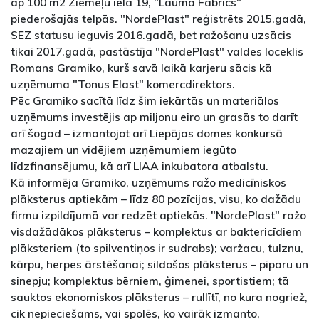
ap 100 m2 Ziemeļu ielā 19, "Lauma Fabrics"
piederošajās telpās. "NordePlast" reģistrēts 2015.gadā,
SEZ statusu ieguvis 2016.gadā, bet ražošanu uzsācis
tikai 2017.gadā, pastāstīja "NordePlast" valdes loceklis
Romans Gramiko, kurš savā laikā karjeru sācis kā
uzņēmuma "Tonus Elast" komercdirektors.
Pēc Gramiko sacītā līdz šim iekārtās un materiālos
uzņēmums investējis ap miljonu eiro un grasās to darīt
arī šogad – izmantojot arī Liepājas domes konkursā
mazajiem un vidējiem uzņēmumiem iegūto
līdzfinansējumu, kā arī LIAA inkubatora atbalstu.
Kā informēja Gramiko, uzņēmums ražo medicīniskos
plāksterus aptiekām – līdz 80 pozīcijas, visu, ko dažādu
firmu izpildījumā var redzēt aptiekās. "NordePlast" ražo
visdažādākos plāksterus – komplektus ar baktericīdiem
plāksteriem (to spilventiņos ir sudrabs); varžacu, tulznu,
kārpu, herpes ārstēšanai; sildošos plāksterus – piparu un
sinepju; komplektus bērniem, ģimenei, sportistiem; tā
sauktos ekonomiskos plāksterus – rullītī, no kura nogriež,
cik nepieciešams, vai spolēs, ko vairāk izmanto,