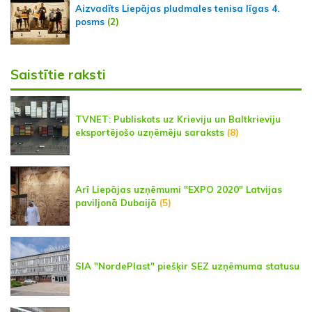
Aizvadīts Liepājas pludmales tenisa līgas 4.
posms
(2)
Saistītie raksti
TVNET: Publiskots uz Krieviju un Baltkrieviju
eksportējošo uzņēmēju saraksts
(8)
Arī Liepājas uzņēmumi "EXPO 2020" Latvijas
paviljonā Dubaijā
(5)
SIA "NordePlast" piešķir SEZ uzņēmuma statusu