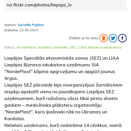
no flickr.com/photos/liepaja_lv
Autors:
Sarmīte Pujēna
Datums:
22.05.2019
Dalies ar šo ziņu:
Birkas:
NordePlast
,
Romāns Gramiko
,
SEZ
,
LIAA
,
Biznesa inkubators
Liepājas Speciālās ekonomiskās zonas (SEZ) un LIAA
Liepājas Biznesa inkubatora uzņēmums SIA
"NordePlast" kāpina apgrozījumu un apgūst jaunus
tirgus.
Liepājas SEZ pārvalde bija noorganizējusi žurnālistiem
iespēju apskatīt vienu no jaunākajiem Liepājas SEZ
uzņēmumiem, kurš ražošanu sācis tikai pirms diviem
gadiem – medicīnisko plāksteru izgatavotāju
"NordePlast", kura īpašnieki nāk no Ukrainas un
Kanādas.
Nelielais uzņēmums, kurš nodarbina 14 cilvēkus, nomā