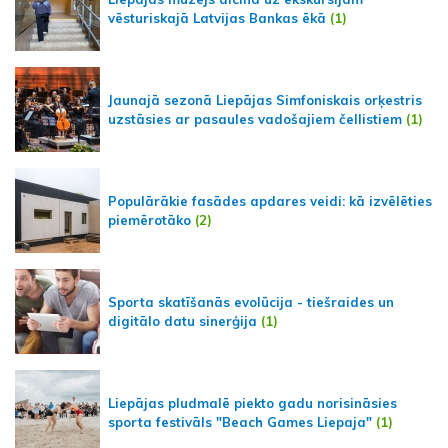
vēsturiskajā Latvijas Bankas ēkā
(1)
Jaunajā sezonā Liepājas Simfoniskais orķestris
uzstāsies ar pasaules vadošajiem čellistiem
(1)
Populārākie fasādes apdares veidi: kā izvēlēties
piemērotāko
(2)
Sporta skatīšanās evolūcija - tiešraides un
digitālo datu sinerģija
(1)
Liepājas pludmalē piekto gadu norisināsies
sporta festivāls "Beach Games Liepaja"
(1)