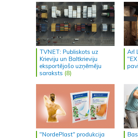
TVNET: Publiskots uz
Arī
Krieviju un Baltkrieviju
"EX
eksportējošo uzņēmēju
pav
saraksts
(8)
"NordePlast" produkcija
Base