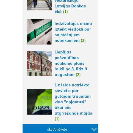
vēsturiskajā
Latvijas Bankas
ēkā
(1)
Iedzīvotājus aicina
izteikt viedokli par
saistošajiem
noteikumiem
(3)
Liepājas
pašvaldības
notikumu plāns
laikā no 3. līdz 9.
augustam
(2)
Uz ielas notriekta
sieviete; par
gūtajām traumām
viņa "apjautusi"
tikai pēc
atgriešanās mājās
(1)
skatīt nākošo