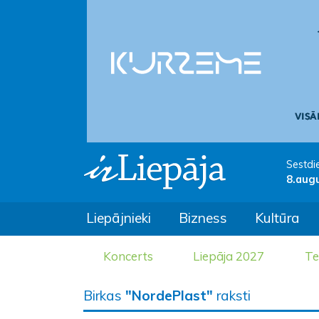
Sestdi
8.aug
Liepājnieki
Bizness
Kultūra
Koncerts
Liepāja 2027
Te
Birkas
"NordePlast"
raksti