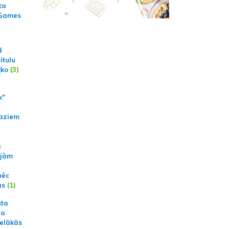
ta
 Games
d
itulu
ļko
(3)
k"
aziem
a
ajām
pēc
ās
(1)
sta
na
ielākās