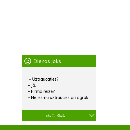
Dienas joks
– Uztraucaties?
– Jā.
– Pirmā reize?
– Nē, esmu uztraucies arī agrāk.
skatīt nākošo