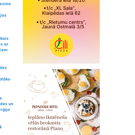
aicina
ijas
skais
es ar
jiem
ādes
otāko
s
ides un
erģija
ē