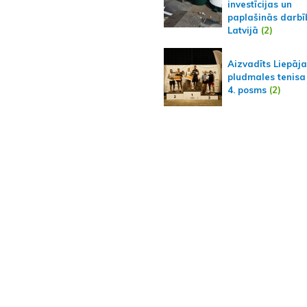
investīcijas un
paplašinās darbī
Latvijā
(2)
Aizvadīts Liepāj
pludmales tenisa
4. posms
(2)