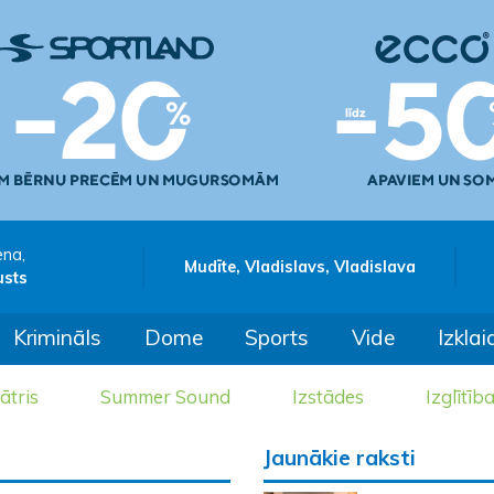
ena,
Mudīte, Vladislavs, Vladislava
usts
Krimināls
Dome
Sports
Vide
Izklai
ātris
Summer Sound
Izstādes
Izglītīb
Jaunākie raksti