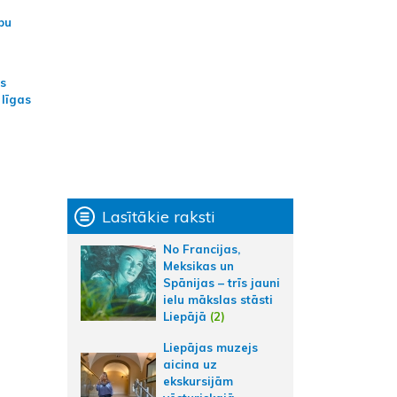
bu
as
 līgas
Lasītākie raksti
No Francijas,
Meksikas un
Spānijas – trīs jauni
ielu mākslas stāsti
Liepājā
(2)
Liepājas muzejs
aicina uz
ekskursijām