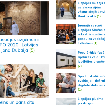
Liepājas muzejs 
uz ekskursijām
vēsturiskajā Latv
Bankas ēkā
(1)
Jaunajā sezonā
Liepājas Simfoni
orķestris uzstāsi
 Liepājas uzņēmumi
pasaules vadoša
čellistiem
(1)
PO 2020" Latvijas
iljonā Dubaijā
(5)
Populārākie fas
apdares veidi: kā
izvēlēties piemēr
(2)
Sporta skatīšanā
evolūcija - tiešra
digitālo datu sin
(1)
Liepājas pludmal
ins un pāris citu
piekto gadu