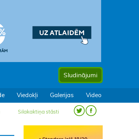
Sludinājumi
de
Viedokļi
Galerijas
Video
a
Silakaktiņa stāsti