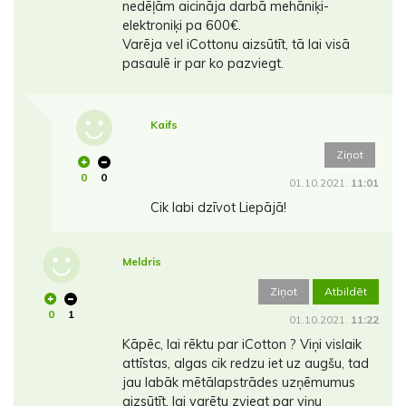
nedēļām aicināja darbā mehāniķi-
elektroniķi pa 600€.
Varēja vel iCottonu aizsūtīt, tā lai visā
pasaulē ir par ko pazviegt.
Kaifs
Ziņot
0
0
01.10.2021.
11:01
Cik labi dzīvot Liepājā!
Meldris
Ziņot
Atbildēt
0
1
01.10.2021.
11:22
Kāpēc, lai rēktu par iCotton ? Viņi vislaik
attīstas, algas cik redzu iet uz augšu, tad
jau labāk mētālapstrādes uzņēmumus
aizsūtīt, lai varētu zviegt par viņu