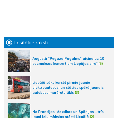
Lasītākie raksti
Augustā “Pegaza Pagalms” aicina uz 10
bezmaksas koncertiem Liepājas sirdī
(5)
Liepājā sāks kursēt pirmie jaunie
elektroautobusi un stāsies spēkā jaunais
autobusu maršrutu tīkls
(3)
No Francijas, Meksikas un Spānijas – trīs
jauni ielu mākslas stāsti Liepājā
(2)