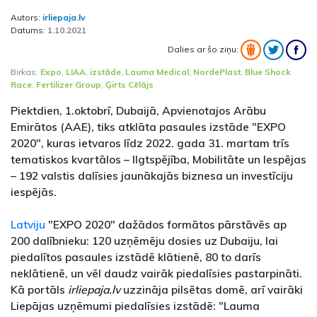
Autors:
irliepaja.lv
Datums:
1.10.2021
Dalies ar šo ziņu:
Birkas:
Expo
,
LIAA
,
izstāde
,
Lauma Medical
,
NordePlast
,
Blue Shock
Race
,
Fertilizer Group
,
Ģirts Cēlājs
Piektdien, 1.oktobrī, Dubaijā, Apvienotajos Arābu
Emirātos (AAE), tiks atklāta pasaules izstāde "EXPO
2020", kuras ietvaros līdz 2022. gada 31. martam trīs
tematiskos kvartālos – Ilgtspējība, Mobilitāte un Iespējas
– 192 valstis dalīsies jaunākajās biznesa un investīciju
iespējās.
Latviju
"EXPO 2020" dažādos formātos pārstāvēs ap
200 dalībnieku: 120 uzņēmēju dosies uz Dubaiju, lai
piedalītos pasaules izstādē klātienē, 80 to darīs
neklātienē, un vēl daudz vairāk piedalīsies pastarpināti.
Kā portāls
irliepaja.lv
uzzināja pilsētas domē, arī vairāki
Liepājas uzņēmumi piedalīsies izstādē: "Lauma