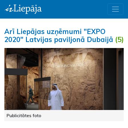
Arī Liepājas uzņēmumi "EXPO
2020" Latvijas paviljonā Dubaijā
(5)
Publicitātes foto