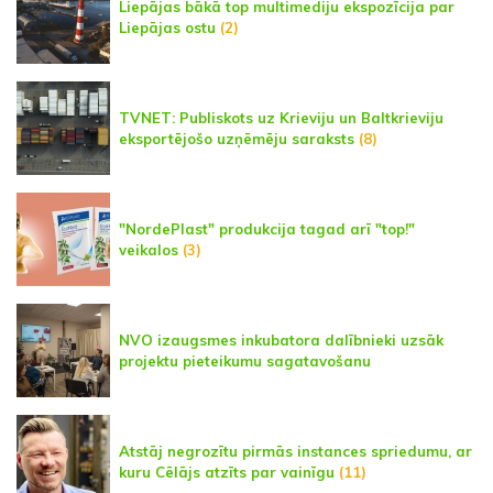
Liepājas bākā top multimediju ekspozīcija par
Liepājas ostu
(2)
TVNET: Publiskots uz Krieviju un Baltkrieviju
eksportējošo uzņēmēju saraksts
(8)
"NordePlast" produkcija tagad arī "top!"
veikalos
(3)
NVO izaugsmes inkubatora dalībnieki uzsāk
projektu pieteikumu sagatavošanu
Atstāj negrozītu pirmās instances spriedumu, ar
kuru Cēlājs atzīts par vainīgu
(11)