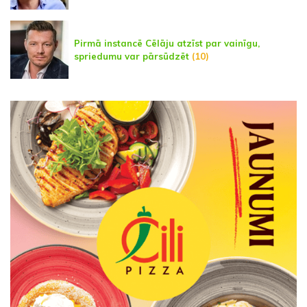
Pirmā instancē Cēlāju atzīst par vainīgu,
spriedumu var pārsūdzēt
(10)