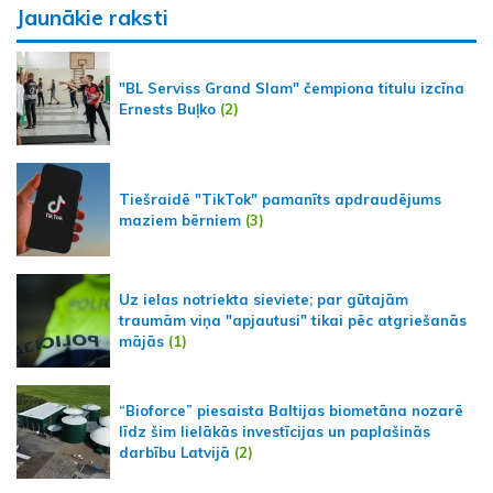
Jaunākie raksti
"BL Serviss Grand Slam" čempiona titulu izcīna
Ernests Buļko
(2)
Tiešraidē "TikTok" pamanīts apdraudējums
maziem bērniem
(3)
Uz ielas notriekta sieviete; par gūtajām
traumām viņa "apjautusi" tikai pēc atgriešanās
mājās
(1)
“Bioforce” piesaista Baltijas biometāna nozarē
līdz šim lielākās investīcijas un paplašinās
darbību Latvijā
(2)