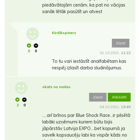
piedāvātajām cenām, ka pat no vācijas
sanāk lētāk pasūtīt un atvest
Kirdikspiners
Ziņot
0
0
01.10.2021.
11:22
To tu vari iestāstīt analfabētam kas
nespēj izlasīt darba sludinājumus.
skats no malas
Ziņot
Atbildēt
2
0
04.10.2021.
19:45
.....arī brīnos par Blue Shock Race...ir pilsētā
labāki uzņēmumi kuriem būtu bijis
jāpārstāv Latvija EXPO....bet kopumā ja
savelk kopsaucēju labi ka vispār kāds no