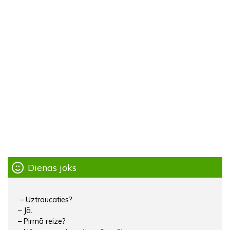
Dienas joks
– Uztraucaties?
– Jā.
– Pirmā reize?