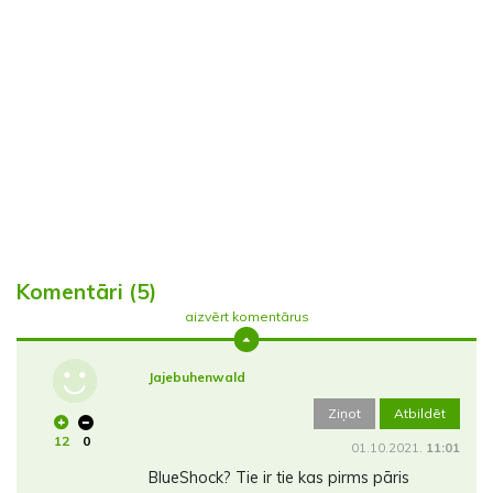
Komentāri (5)
aizvērt komentārus
Jajebuhenwald
Ziņot
Atbildēt
12
0
01.10.2021.
11:01
BlueShock? Tie ir tie kas pirms pāris