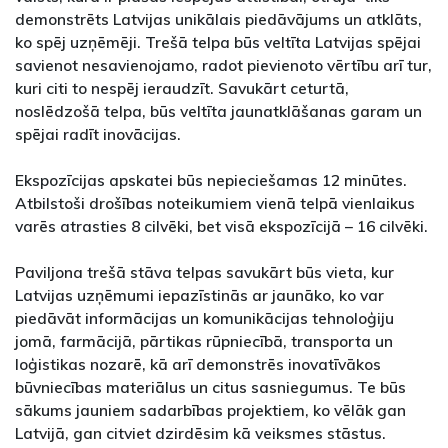
demonstrēts Latvijas unikālais piedāvājums un atklāts,
ko spēj uzņēmēji. Trešā telpa būs veltīta Latvijas spējai
savienot nesavienojamo, radot pievienoto vērtību arī tur,
kuri citi to nespēj ieraudzīt. Savukārt ceturtā,
noslēdzošā telpa, būs veltīta jaunatklāšanas garam un
spējai radīt inovācijas.
Ekspozīcijas apskatei būs nepieciešamas 12 minūtes.
Atbilstoši drošības noteikumiem vienā telpā vienlaikus
varēs atrasties 8 cilvēki, bet visā ekspozīcijā – 16 cilvēki.
Paviljona trešā stāva telpas savukārt būs vieta, kur
Latvijas uzņēmumi iepazīstinās ar jaunāko, ko var
piedāvāt informācijas un komunikācijas tehnoloģiju
jomā, farmācijā, pārtikas rūpniecībā, transporta un
loģistikas nozarē, kā arī demonstrēs inovatīvākos
būvniecības materiālus un citus sasniegumus. Te būs
sākums jauniem sadarbības projektiem, ko vēlāk gan
Latvijā, gan citviet dzirdēsim kā veiksmes stāstus.