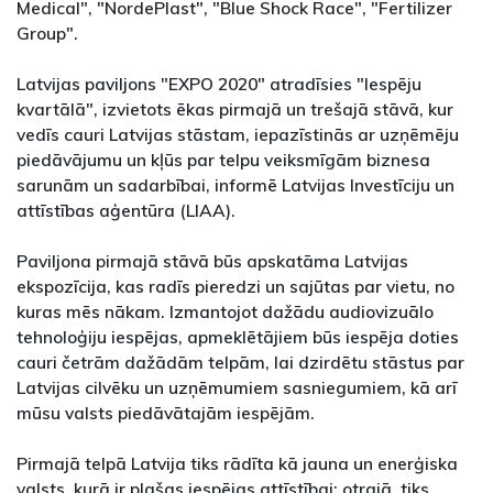
Medical", "NordePlast", "Blue Shock Race", "Fertilizer
Group".
Latvijas paviljons "EXPO 2020" atradīsies "Iespēju
kvartālā", izvietots ēkas pirmajā un trešajā stāvā, kur
vedīs cauri Latvijas stāstam, iepazīstinās ar uzņēmēju
piedāvājumu un kļūs par telpu veiksmīgām biznesa
sarunām un sadarbībai, informē Latvijas Investīciju un
attīstības aģentūra (LIAA).
Paviljona pirmajā stāvā būs apskatāma Latvijas
ekspozīcija, kas radīs pieredzi un sajūtas par vietu, no
kuras mēs nākam. Izmantojot dažādu audiovizuālo
tehnoloģiju iespējas, apmeklētājiem būs iespēja doties
cauri četrām dažādām telpām, lai dzirdētu stāstus par
Latvijas cilvēku un uzņēmumiem sasniegumiem, kā arī
mūsu valsts piedāvātajām iespējām.
Pirmajā telpā Latvija tiks rādīta kā jauna un enerģiska
valsts, kurā ir plašas iespējas attīstībai; otrajā tiks