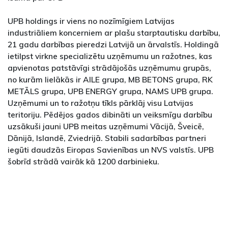
UPB holdings ir viens no nozīmīgiem Latvijas
industriāliem koncerniem ar plašu starptautisku darbību,
21 gadu darbības pieredzi Latvijā un ārvalstīs. Holdingā
ietilpst virkne specializētu uzņēmumu un ražotnes, kas
apvienotas patstāvīgi strādājošās uzņēmumu grupās,
no kurām lielākās ir AILE grupa, MB BETONS grupa, RK
METĀLS grupa, UPB ENERGY grupa, NAMS UPB grupa.
Uzņēmumi un to ražotņu tīkls pārklāj visu Latvijas
teritoriju. Pēdējos gados dibināti un veiksmīgu darbību
uzsākuši jauni UPB meitas uzņēmumi Vācijā, Šveicē,
Dānijā, Islandē, Zviedrijā. Stabili sadarbības partneri
iegūti daudzās Eiropas Savienības un NVS valstīs. UPB
šobrīd strādā vairāk kā 1200 darbinieku.