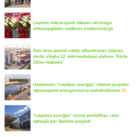
Laumas mikrorajonā sāksies vērienīga
siltumapgādes sistēmas modernizācija
Ādu ielas posmā notiks siltumtrases izbūves
darbi, slēgta 22. mikroautobusa pietura “Kārļa
Zāles laukums”
Uzņēmums “Liepājas enerģija” īstenos projektu
atjaunojamo energoresursu palielināšanai
(2)
“Liepājas enerģija” aicina piedalīties cenu
aptaujā par šķeldas piegādi