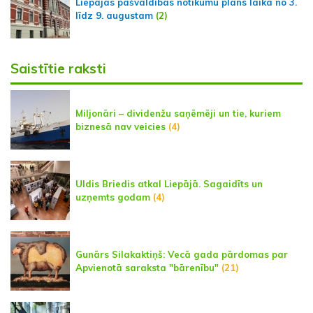
Liepājas pašvaldības notikumu plāns laikā no 3.
līdz 9. augustam
(2)
Saistītie raksti
Miljonāri – dividenžu saņēmēji un tie, kuriem
biznesā nav veicies
(4)
Uldis Briedis atkal Liepājā. Sagaidīts un
uzņemts godam
(4)
Gunārs Silakaktiņš: Vecā gada pārdomas par
Apvienotā saraksta "bārenību"
(21)