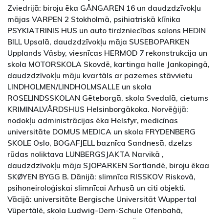
Zviedrijā: biroju ēka GÅNGAREN 16 un daudzdzīvokļu
mājas VARPEN 2 Stokholmā, psihiatriskā klīnika
PSYKIATRINIS HUS un auto tirdzniecības salons HEDIN
BILL Upsalā, daudzdzīvokļu māja SUSEBOPARKEN
Upplands Väsby, viesnīcas HERMOD 7 rekonstrukcija un
skola MOTORSKOLA Skovdē, kartinga halle Jankopingā,
daudzdzīvokļu māju kvartāls ar pazemes stāvvietu
LINDHOLMEN/LINDHOLMSALLE un skola
ROSELINDSSKOLAN Gēteborgā, skola Svedalā, cietums
KRIMINALVÅRDSHUS Helsinborgākoka. Norvēģijā:
nodokļu administrācijas ēka Helsfyr, medicīnas
universitāte DOMUS MEDICA un skola FRYDENBERG
SKOLE Oslo, BOGAFJELL baznīca Sandnesā, dzelzs
rūdas noliktava LUNBERGSJAKTA Narvikā ,
daudzdzīvokļu māja SJOPARKEN Sortlandē, biroju ēkaa
SKØYEN BYGG B. Dānijā: slimnīca RISSKOV Riskovā,
psihoneiroloģiskai slimnīcai Arhusā un citi objekti.
Vācijā: universitāte Bergische Universität Wuppertal
Vūpertālē, skola Ludwig-Dern-Schule Ofenbahā,