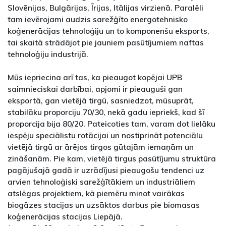
Slovēnijas, Bulgārijas, Īrijas, Itālijas virzienā. Paralēli
tam ievērojami audzis sarežģīto energotehnisko
koģenerācijas tehnoloģiju un to komponenšu eksports,
tai skaitā strādājot pie jauniem pasūtījumiem naftas
tehnoloģiju industrijā.
Mūs iepriecina arī tas, ka pieaugot kopējai UPB
saimnieciskai darbībai, apjomi ir pieauguši gan
eksportā, gan vietējā tirgū, sasniedzot, mūsuprāt,
stabilāku proporciju 70/30, nekā gadu iepriekš, kad šī
proporcija bija 80/20. Pateicoties tam, varam dot lielāku
iespēju speciālistu rotācijai un nostiprināt potenciālu
vietējā tirgū ar ārējos tirgos gūtajām iemaņām un
zināšanām. Pie kam, vietējā tirgus pasūtījumu struktūra
pagājušajā gadā ir uzrādījusi pieaugošu tendenci uz
arvien tehnoloģiski sarežģītākiem un industriāliem
atslēgas projektiem, kā piemēru minot vairākas
biogāzes stacijas un uzsāktos darbus pie biomasas
koģenerācijas stacijas Liepājā.