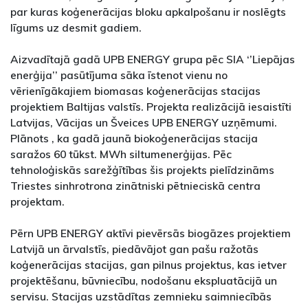
par kuras koģenerācijas bloku apkalpošanu ir noslēgts
līgums uz desmit gadiem.
Aizvadītajā gadā UPB ENERGY grupa pēc SIA ‘’Liepājas
enerģija’’ pasūtījuma sāka īstenot vienu no
vērienīgākajiem biomasas koģenerācijas stacijas
projektiem Baltijas valstīs. Projekta realizācijā iesaistīti
Latvijas, Vācijas un Šveices UPB ENERGY uzņēmumi.
Plānots , ka gadā jaunā biokoģenerācijas stacija
saražos 60 tūkst. MWh siltumenerģijas. Pēc
tehnoloģiskās sarežģītības šis projekts pielīdzināms
Triestes sinhrotrona zinātniski pētnieciskā centra
projektam.
Pērn UPB ENERGY aktīvi pievērsās biogāzes projektiem
Latvijā un ārvalstīs, piedāvājot gan pašu ražotās
koģenerācijas stacijas, gan pilnus projektus, kas ietver
projektēšanu, būvniecību, nodošanu ekspluatācijā un
servisu. Stacijas uzstādītas zemnieku saimniecībās