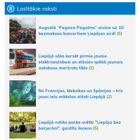
Lasītākie raksti
Augustā “Pegaza Pagalms” aicina uz 10
bezmaksas koncertiem Liepājas sirdī
(5)
Liepājā sāks kursēt pirmie jaunie
elektroautobusi un stāsies spēkā jaunais
autobusu maršrutu tīkls
(3)
No Francijas, Meksikas un Spānijas – trīs
jauni ielu mākslas stāsti Liepājā
(2)
Liepājā notiks parka svētki "Liepāja bez
barjerām", gaidīts ikviens
(5)