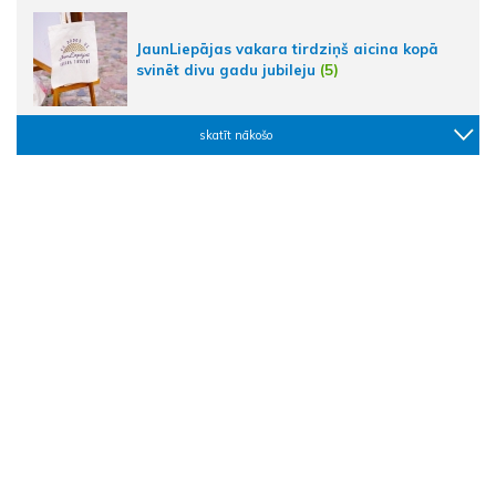
JaunLiepājas vakara tirdziņš aicina kopā
svinēt divu gadu jubileju
(5)
skatīt nākošo