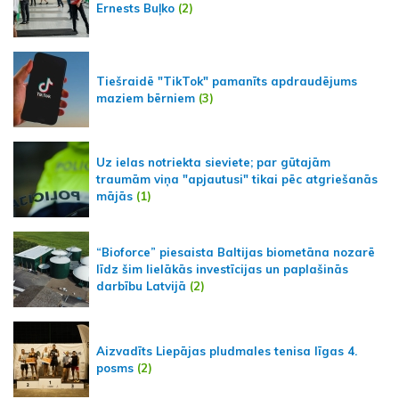
Ernests Buļko
(2)
Tiešraidē "TikTok" pamanīts apdraudējums
maziem bērniem
(3)
Uz ielas notriekta sieviete; par gūtajām
traumām viņa "apjautusi" tikai pēc atgriešanās
mājās
(1)
“Bioforce” piesaista Baltijas biometāna nozarē
līdz šim lielākās investīcijas un paplašinās
darbību Latvijā
(2)
Aizvadīts Liepājas pludmales tenisa līgas 4.
posms
(2)