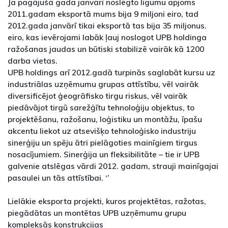
Ja pagājušā gada janvārī noslēgto līgumu apjoms
2011.gadam eksportā mums bija 9 miljoni eiro, tad
2012.gada janvārī tikai eksportā tas bija 35 miljonus.
eiro, kas ievērojami labāk ļauj noslogot UPB holdinga
ražošanas jaudas un būtiski stabilizē vairāk kā 1200
darba vietas.
UPB holdings arī 2012.gadā turpinās saglabāt kursu uz
industriālas uzņēmumu grupas attīstību, vēl vairāk
diversificējot ģeogrāfisko tirgu riskus, vēl vairāk
piedāvājot tirgū sarežģītu tehnoloģiju objektus, to
projektēšanu, ražošanu, loģistiku un montāžu, īpašu
akcentu liekot uz atsevišķo tehnoloģisko industriju
sinerģiju un spēju ātri pielāgoties mainīgiem tirgus
nosacījumiem. Sinerģija un fleksibilitāte – tie ir UPB
galvenie atslēgas vārdi 2012. gadam, strauji mainīgajai
pasaulei un tās attīstībai. ‘’
Lielākie eksporta projekti, kuros projektētas, ražotas,
piegādātas un montētas UPB uzņēmumu grupu
kompleksās konstrukcijas