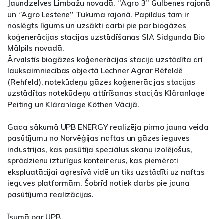
Jaundzelves Limbažu novadā, ‘’Agro 3’’ Gulbenes rajonā
un ‘’Agro Lestene’’ Tukuma rajonā. Papildus tam ir
noslēgts līgums un uzsākti darbi pie par biogāzes
koģenerācijas stacijas uzstādīšanas SIA Sidgunda Bio
Mālpils novadā.
Ārvalstīs biogāzes koģenerācijas stacija uzstādīta arī
lauksaimniecības objektā Lechner Agrar Rēfeldē
(Rehfeld), notekūdeņu gāzes koģenerācijas stacijas
uzstādītas notekūdeņu attīrīšanas stacijās Kläranlage
Peiting un Kläranlage Köthen Vācijā.
Gada sākumā UPB ENERGY realizēja pirmo jauna veida
pasūtījumu no Norvēģijas naftas un gāzes ieguves
industrijas, kas pasūtīja speciālus skaņu izolējošus,
sprādzienu izturīgus konteinerus, kas piemēroti
ekspluatācijai agresīvā vidē un tiks uzstādīti uz naftas
ieguves platformām. Šobrīd notiek darbs pie jauna
pasūtījuma realizācijas.
Īsumā par UPB