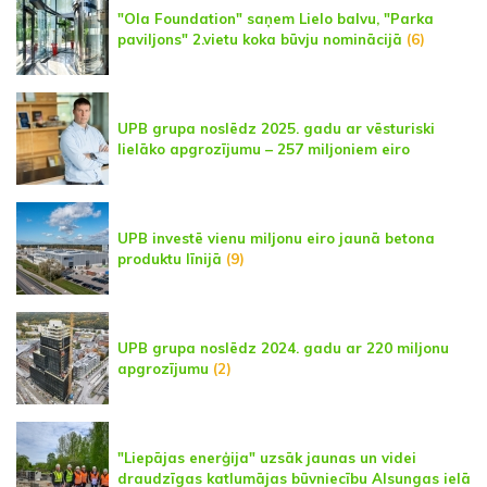
"Ola Foundation" saņem Lielo balvu, "Parka
paviljons" 2.vietu koka būvju nominācijā
(6)
UPB grupa noslēdz 2025. gadu ar vēsturiski
lielāko apgrozījumu – 257 miljoniem eiro
UPB investē vienu miljonu eiro jaunā betona
produktu līnijā
(9)
UPB grupa noslēdz 2024. gadu ar 220 miljonu
apgrozījumu
(2)
"Liepājas enerģija" uzsāk jaunas un videi
draudzīgas katlumājas būvniecību Alsungas ielā