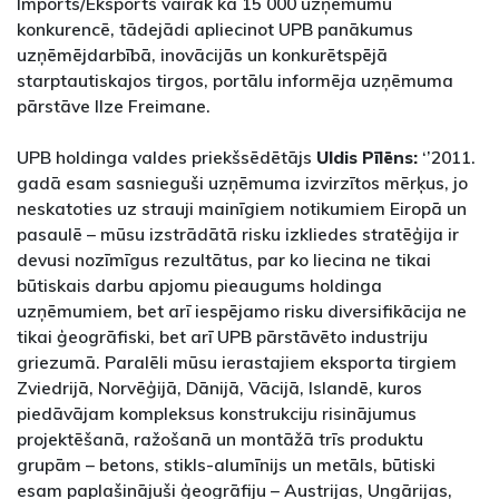
Imports/Eksports vairāk kā 15 000 uzņēmumu
konkurencē, tādejādi apliecinot UPB panākumus
uzņēmējdarbībā, inovācijās un konkurētspējā
starptautiskajos tirgos, portālu informēja uzņēmuma
pārstāve Ilze Freimane.
UPB holdinga valdes priekšsēdētājs
Uldis Pīlēns:
‘’2011.
gadā esam sasnieguši uzņēmuma izvirzītos mērķus, jo
neskatoties uz strauji mainīgiem notikumiem Eiropā un
pasaulē – mūsu izstrādātā risku izkliedes stratēģija ir
devusi nozīmīgus rezultātus, par ko liecina ne tikai
būtiskais darbu apjomu pieaugums holdinga
uzņēmumiem, bet arī iespējamo risku diversifikācija ne
tikai ģeogrāfiski, bet arī UPB pārstāvēto industriju
griezumā. Paralēli mūsu ierastajiem eksporta tirgiem
Zviedrijā, Norvēģijā, Dānijā, Vācijā, Islandē, kuros
piedāvājam kompleksus konstrukciju risinājumus
projektēšanā, ražošanā un montāžā trīs produktu
grupām – betons, stikls-alumīnijs un metāls, būtiski
esam paplašinājuši ģeogrāfiju – Austrijas, Ungārijas,