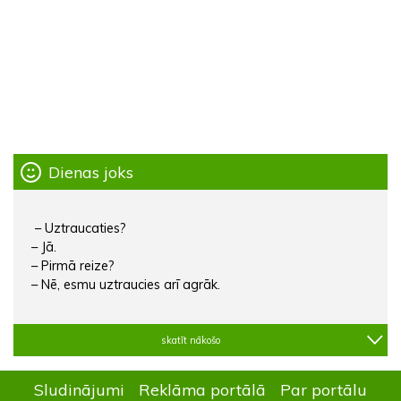
Dienas joks
– Uztraucaties?
– Jā.
– Pirmā reize?
– Nē, esmu uztraucies arī agrāk.
skatīt nākošo
Sludinājumi
Reklāma portālā
Par portālu