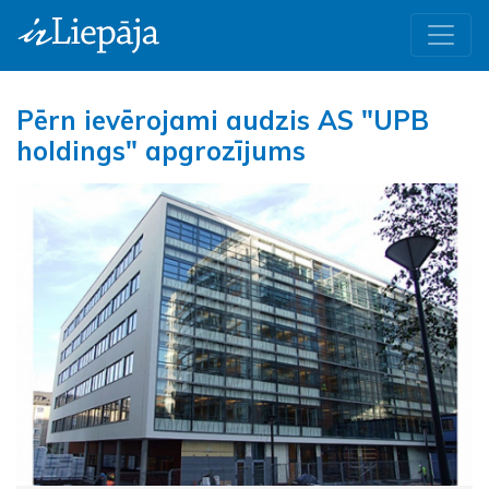
Pērn ievērojami audzis AS "UPB
holdings" apgrozījums