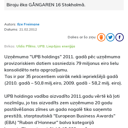
Biroju ēka GÅNGAREN 16 Stokholmā.
Autors:
Ilze Freimane
Datums:
21.02.2012
Dalies ar šo ziņu:
Birkas:
Uldis Pīlēns
,
UPB
,
Liepājas enerģija
Uzņēmuma "UPB holdings" 2011. gadā pēc uzņēmuma
provizoriskiem datiem sasniedzis 79 miljonus eiro lielu
konsolidēto neto apgrozījumu.
Tas ir par 35 procentiem vairāk nekā iepriekšējā gadā
(2010. gadā – 50,8 milj.eiro, 2009. gadā - 58,2 milj. eiro).
UPB holdinga vadība aizvadīto 2011.gadu vērtē kā ļoti
nozīmīgu, jo tas aizvadīts zem uzņēmuma 20 gadu
pastāvēšanas zīmes un gada nogalē tika saņemta
prestižā, starptautiskā "European Business Awards"
(EBA) "Ruban d’Honneur" balva kategorijā