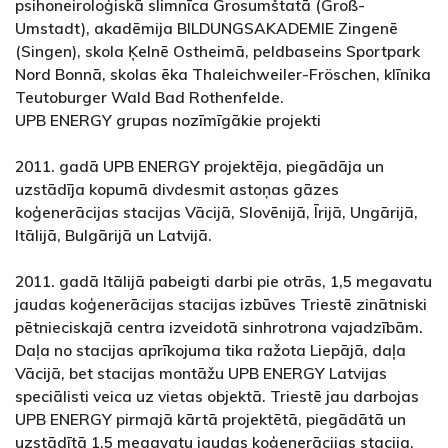
psihoneiroloģiskā slimnīca Grosumštatā (Groß-
Umstadt), akadēmija BILDUNGSAKADEMIE Zingenē
(Singen), skola Ķelnē Ostheimā, peldbaseins Sportpark
Nord Bonnā, skolas ēka Thaleichweiler-Fröschen, klīnika
Teutoburger Wald Bad Rothenfelde.
UPB ENERGY grupas nozīmīgākie projekti
2011. gadā UPB ENERGY projektēja, piegādāja un
uzstādīja kopumā divdesmit astoņas gāzes
koģenerācijas stacijas Vācijā, Slovēnijā, Īrijā, Ungārijā,
Itālijā, Bulgārijā un Latvijā.
2011. gadā Itālijā pabeigti darbi pie otrās, 1,5 megavatu
jaudas koģenerācijas stacijas izbūves Triestē zinātniski
pētnieciskajā centra izveidotā sinhrotrona vajadzībām.
Daļa no stacijas aprīkojuma tika ražota Liepājā, daļa
Vācijā, bet stacijas montāžu UPB ENERGY Latvijas
speciālisti veica uz vietas objektā. Triestē jau darbojas
UPB ENERGY pirmajā kārtā projektētā, piegādātā un
uzstādītā 1,5 megavatu jaudas koģenerācijas stacija,