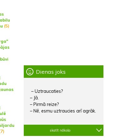
as
abilu
mu
(5)
rga"
pājas
zbūvi
Dienas joks
:
adu
 jaunas
– Uztraucaties?
– Jā.
– Pirmā reize?
:
– Nē, esmu uztraucies arī agrāk.
ulē
būs
iljardu
skatīt nākošo
7)