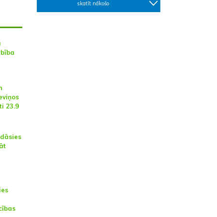
skatīt nākošo
a
rbība
n
eviņos
i 23.9
ādāsies
āt
ies
cības