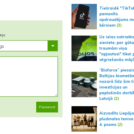
Tiešraidē "TikTo
pamanīts
apdraudējums m
bērniem
(3)
eju:
Uz ielas notriekt
sieviete; par gūt
traumām viņa
"apjautusi" tikai 
atgriešanās māj
“Bioforce” piesai
Baltijas biometā
nozarē līdz šim l
investīcijas un
paplašinās darbī
Latvijā
(2)
Pievienot
Aizvadīts Liepāj
pludmales tenisa
4. posms
(2)