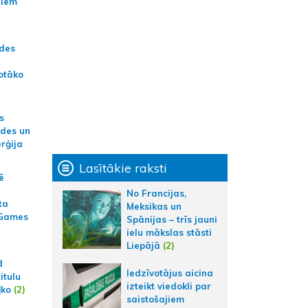
jiem
ādes
otāko
s
ides un
erģija
Lasītākie raksti
ē
No Francijas,
ta
Meksikas un
 Games
Spānijas – trīs jauni
ielu mākslas stāsti
Liepājā
(2)
d
Iedzīvotājus aicina
itulu
izteikt viedokli par
ļko
(2)
saistošajiem