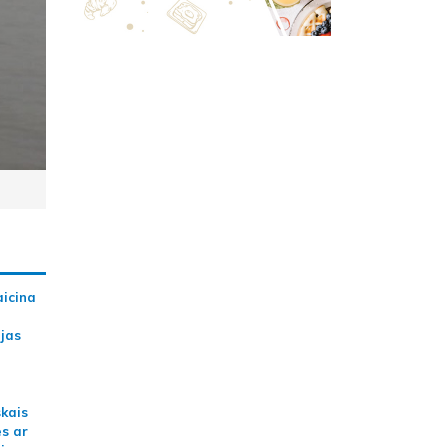
aicina
ijas
skais
es ar