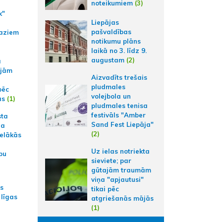
noteikumiem
(3)
k"
Liepājas
pašvaldības
aziem
notikumu plāns
laikā no 3. līdz 9.
augustam
(2)
a
ajām
Aizvadīts trešais
pludmales
pēc
volejbola un
ās
(1)
pludmales tenisa
festivāls "Amber
sta
Sand Fest Liepāja"
na
(2)
ielākās
Uz ielas notriekta
bu
sieviete; par
gūtajām traumām
viņa "apjautusi"
as
tikai pēc
 līgas
atgriešanās mājās
(1)