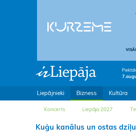
Piektdi
7.aug
Liepājnieki
Bizness
Kultūra
Koncerts
Liepāja 2027
Te
Kuģu kanālus un ostas dziļ