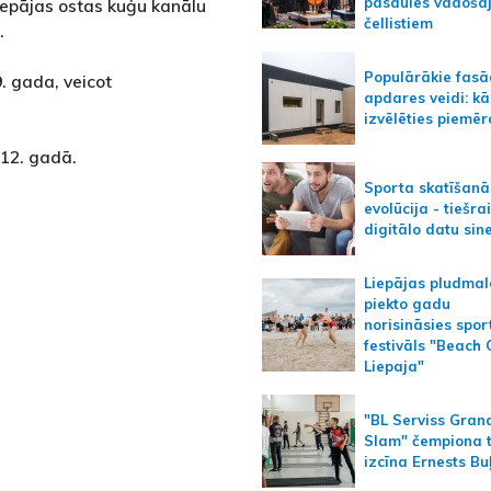
pasaules vadoša
iepājas ostas kuģu kanālu
čellistiem
.
Populārākie fas
. gada, veicot
apdares veidi: kā
izvēlēties piemēr
012. gadā.
Sporta skatīšanā
evolūcija - tiešra
digitālo datu sin
Liepājas pludmal
piekto gadu
norisināsies spor
festivāls "Beach
Liepaja"
"BL Serviss Gran
Slam" čempiona t
izcīna Ernests Bu