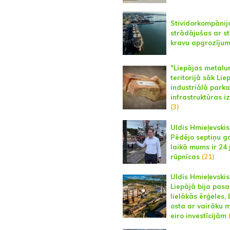
Stividorkompānij
strādājušas ar st
kravu apgrozīju
"Liepājas metalu
teritorijā sāk Lie
industriālā parka
infrastruktūras i
(3)
Uldis Hmieļevskis
Pēdējo septiņu g
laikā mums ir 24
rūpnīcas
(21)
Uldis Hmieļevskis
Liepājā bija pasa
lielākās ērģeles, 
osta ar vairāku m
eiro investīcijām
(