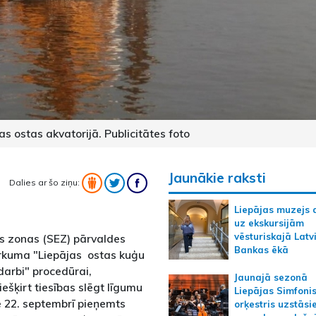
s ostas akvatorijā. Publicitātes foto
Jaunākie raksti
Dalies ar šo ziņu:
Liepājas muzejs 
uz ekskursijām
vēsturiskajā Latv
s zonas (SEZ) pārvaldes
Bankas ēkā
pirkuma "Liepājas ostas kuģu
arbi" procedūrai,
Jaunajā sezonā
šķirt tiesības slēgt līgumu
Liepājas Simfoni
 22. septembrī pieņemts
orķestris uzstāsi