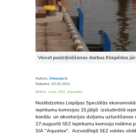
Veicot padziļināšanas darbus Klaipēdas jūra
Autors:
irliepaja.lv
Datums:
30.09.2021
Birkas:
osta
,
SEZ
,
Aquatex
Noslēdzoties Liepājas Speciālās ekonomiskā
iepirkumu komisijas 15.jūlijā izsludinātā ie
kanālu un akvatorijas dziļumu uzturēšanas d
27.augustā SEZ Iepirkumu komisija nolēma pie
SIA "Aquatex". Aizvadītajā SEZ valdes sēdē