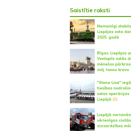
Saistītie raksti
Nemainīgi stabil
Liepājas osta da
2025. gadā
Rīgas, Liepājas u
Ventspils ostās d
mēnešos pārkraut
milj. tonnu kravu
"Stena Line" ieg
tiesības nodrošin
ostas operācijas
Liepājā
(2)
Liepājā norisinās
vērienīgas civilās
aizsardzības mā