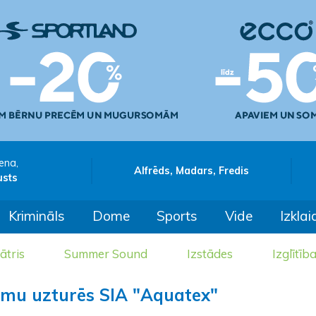
ena,
Alfrēds, Madars, Fredis
usts
Krimināls
Dome
Sports
Vide
Izklai
ātris
Summer Sound
Izstādes
Izglītīb
umu uzturēs SIA "Aquatex"