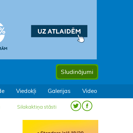
Sludinājumi
de
Viedokļi
Galerijas
Video
a
Silakaktiņa stāsti