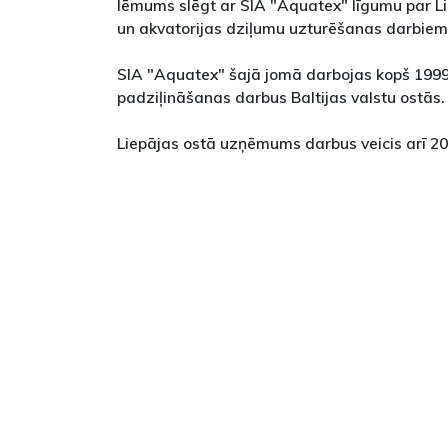
lēmums slēgt ar SIA "Aquatex" līgumu par L
un akvatorijas dziļumu uzturēšanas darbiem
SIA "Aquatex" šajā jomā darbojas kopš 1999
padziļināšanas darbus Baltijas valstu ostās.
Liepājas ostā uzņēmums darbus veicis arī 2