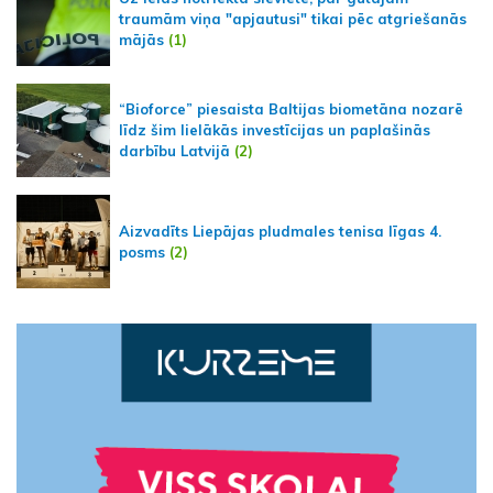
traumām viņa "apjautusi" tikai pēc atgriešanās
mājās
(1)
“Bioforce” piesaista Baltijas biometāna nozarē
līdz šim lielākās investīcijas un paplašinās
darbību Latvijā
(2)
Aizvadīts Liepājas pludmales tenisa līgas 4.
posms
(2)