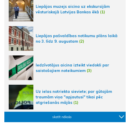
Liepājas muzejs aicina uz ekskursijām
vēsturiskajā Latvijas Bankas ēkā
(1)
Liepājas pašvaldības notikumu plāns laikā
no 3. līdz 9. augustam
(2)
Iedzīvotājus aicina izteikt viedokli par
saistošajiem noteikumiem
(3)
Uz ielas notriekta sieviete; par gūtajām
traumām viņa "apjautusi" tikai pēc
atgriešanās mājās
(1)
skatīt nākošo