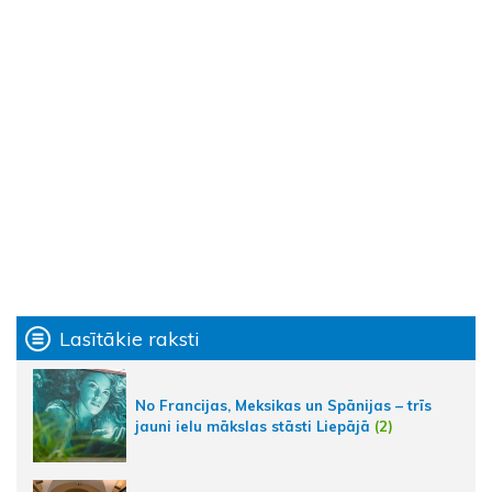
Lasītākie raksti
No Francijas, Meksikas un Spānijas – trīs
jauni ielu mākslas stāsti Liepājā
(2)