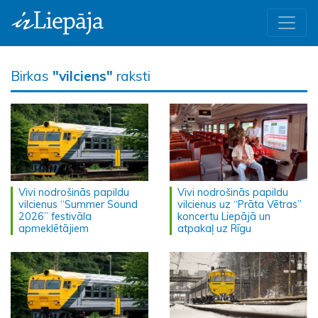
Birkas
"vilciens"
raksti
Vivi nodrošinās papildu
Vivi nodrošinās papildu
vilcienus “Summer Sound
vilcienus uz “Prāta Vētras”
2026” festivāla
koncertu Liepājā un
apmeklētājiem
atpakaļ uz Rīgu