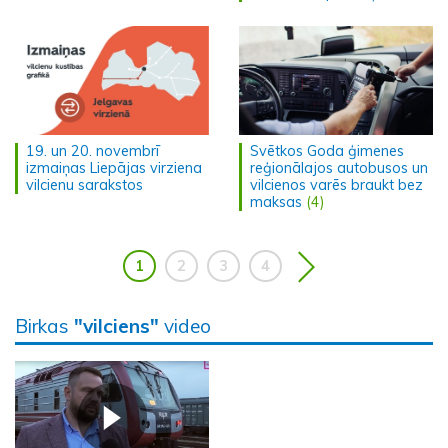
19. un 20. novembrī
Svētkos Goda ģimenes
izmaiņas Liepājas virziena
reģionālajos autobusos un
vilcienu sarakstos
vilcienos varēs braukt bez
maksas
(4)
1
2
3
4
Birkas
"vilciens"
video