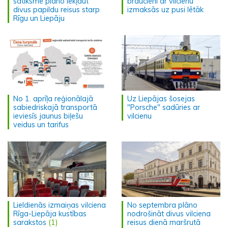
satiksmē plāno iekļaut
braucieni ar vilcienu
divus papildu reisus starp
izmaksās uz pusi lētāk
Rīgu un Liepāju
No 1. aprīļa reģionālajā
Uz Liepājas šosejas
sabiedriskajā transportā
"Porsche" sadūries ar
ieviesīs jaunus biļešu
vilcienu
veidus un tarifus
Lieldienās izmaiņas vilciena
No septembra plāno
Rīga-Liepāja kustības
nodrošināt divus vilciena
sarakstos
(1)
reisus dienā maršrutā