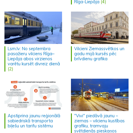
Rīga-Liepāja
(4)
Lsm.lv: No septembra
Vilcieni Ziemassvētkos un
pasažieru vilciens Rīga–
gadu mijā kursēs pēc
Liepāja abos virzienos
brīvdienu grafika
varētu kursēt divreiz dienā
(2)
Apstiprina jaunu reģionālā
"Vivi" piedāvā jaunu –
sabiedriskā transporta
ziemas – vilcienu kustības
biļešu un tarifu sistēmu
grafiku, tramvaju
svētdienās pieskaņos