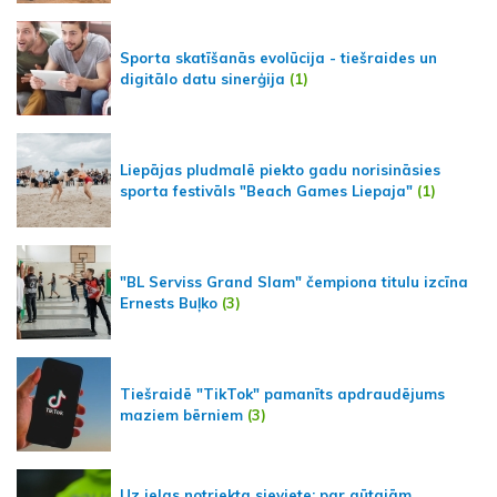
Sporta skatīšanās evolūcija - tiešraides un
digitālo datu sinerģija
(1)
Liepājas pludmalē piekto gadu norisināsies
sporta festivāls "Beach Games Liepaja"
(1)
"BL Serviss Grand Slam" čempiona titulu izcīna
Ernests Buļko
(3)
Tiešraidē "TikTok" pamanīts apdraudējums
maziem bērniem
(3)
Uz ielas notriekta sieviete; par gūtajām