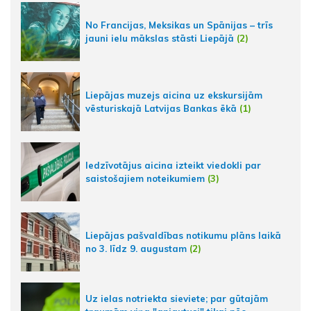
No Francijas, Meksikas un Spānijas – trīs
jauni ielu mākslas stāsti Liepājā
(2)
Liepājas muzejs aicina uz ekskursijām
vēsturiskajā Latvijas Bankas ēkā
(1)
Iedzīvotājus aicina izteikt viedokli par
saistošajiem noteikumiem
(3)
Liepājas pašvaldības notikumu plāns laikā
no 3. līdz 9. augustam
(2)
Uz ielas notriekta sieviete; par gūtajām