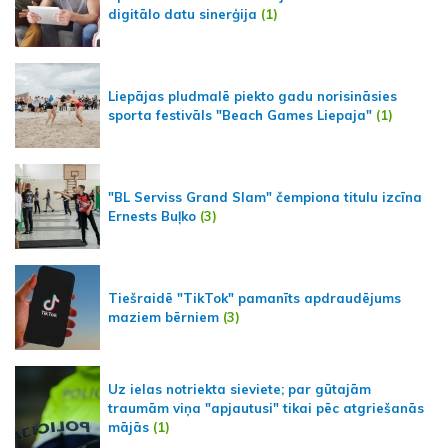
digitālo datu sinerģija
(1)
Liepājas pludmalē piekto gadu norisināsies
sporta festivāls "Beach Games Liepaja"
(1)
"BL Serviss Grand Slam" čempiona titulu izcīna
Ernests Buļko
(3)
Tiešraidē "TikTok" pamanīts apdraudējums
maziem bērniem
(3)
Uz ielas notriekta sieviete; par gūtajām
traumām viņa "apjautusi" tikai pēc atgriešanās
mājās
(1)