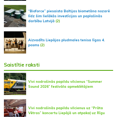
“Bioforce” piesaista Baltijas biometāna nozarē
līdz šim lielākās investīcijas un paplašinās
darbību Latvijā
(2)
Aizvadīts Liepājas pludmales tenisa līgas 4.
posms
(2)
Saistītie raksti
Vivi nodrošinās papildu vilcienus “Summer
Sound 2026” festivāla apmeklētājiem
Vivi nodrošinās papildu vilcienus uz “Prāta
Vētras” koncertu Liepājā un atpakaļ uz Rīgu