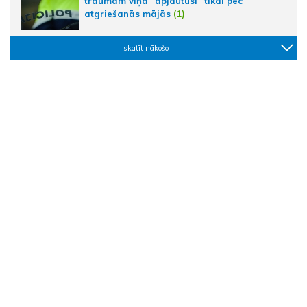
traumām viņa "apjautusi" tikai pēc
atgriešanās mājās
(1)
skatīt nākošo