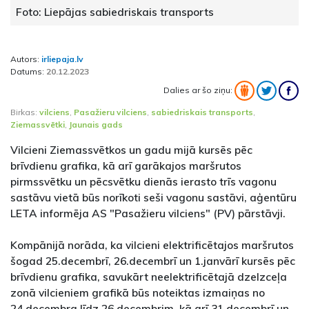
Foto: Liepājas sabiedriskais transports
Autors:
irliepaja.lv
Datums:
20.12.2023
Dalies ar šo ziņu:
Birkas:
vilciens
,
Pasažieru vilciens
,
sabiedriskais transports
,
Ziemassvētki
,
Jaunais gads
Vilcieni Ziemassvētkos un gadu mijā kursēs pēc
brīvdienu grafika, kā arī garākajos maršrutos
pirmssvētku un pēcsvētku dienās ierasto trīs vagonu
sastāvu vietā būs norīkoti seši vagonu sastāvi, aģentūru
LETA informēja AS "Pasažieru vilciens" (PV) pārstāvji.
Kompānijā norāda, ka vilcieni elektrificētajos maršrutos
šogad 25.decembrī, 26.decembrī un 1.janvārī kursēs pēc
brīvdienu grafika, savukārt neelektrificētajā dzelzceļa
zonā vilcieniem grafikā būs noteiktas izmaiņas no
24.decembra līdz 26.decembrim, kā arī 31.decembrī un