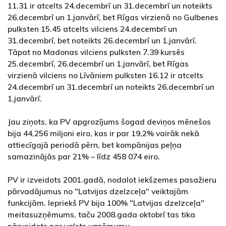
11.31 ir atcelts 24.decembrī un 31.decembrī un noteikts
26.decembrī un 1.janvārī, bet Rīgas virzienā no Gulbenes
pulksten 15.45 atcelts vilciens 24.decembrī un
31.decembrī, bet noteikts 26.decembrī un 1.janvārī.
Tāpat no Madonas vilciens pulksten 7.39 kursēs
25.decembrī, 26.decembrī un 1.janvārī, bet Rīgas
virzienā vilciens no Līvāniem pulksten 16.12 ir atcelts
24.decembrī un 31.decembrī un noteikts 26.decembrī un
1.janvārī.
Jau ziņots, ka PV apgrozījums šogad deviņos mēnešos
bija 44,256 miljoni eiro, kas ir par 19,2% vairāk nekā
attiecīgajā periodā pērn, bet kompānijas peļņa
samazinājās par 21% – līdz 458 074 eiro.
PV ir izveidots 2001.gadā, nodalot iekšzemes pasažieru
pārvadājumus no "Latvijas dzelzceļa" veiktajām
funkcijām. Iepriekš PV bija 100% "Latvijas dzelzceļa"
meitasuzņēmums, taču 2008.gada oktobrī tas tika