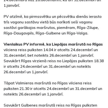
1.janvārī.
PV atzīmē, ka pirmssvētku un pēcsvētku dienās ierasto
trīs vagonu sastāvu vietā būs norīkoti seši vagonu
sastāvi garākajos maršrutos, piemēram, Rīga-Zilupe,
Rīga-Daugavpils, Rīga-Gulbene un Rīga-Valga.
Vienlaikus PV informē, ka Liepājas maršrutā no Rīgas
vilciena reiss pulksten 14.04 ir atcelts 24.decembrī un
31.decembrī, bet noteikts 26.decembrī un 1.janvārī.
Savukārt Rīgas virzienā reiss no Liepājas pulksten 18.38
ir atcelts 24.decembrī un 31.decembrī un noteikts
26.decembrī un 1.janvārī.
Tāpat Valmieras maršrutā no Rīgas vilciena reiss
pulksten 21.30 ir atcelts 24.decembrī un 31.decembrī un
noteikts 26.decembrī un 1.janvārī.
Savukārt Gulbenes maršrutā reiss no Rīgas pulksten