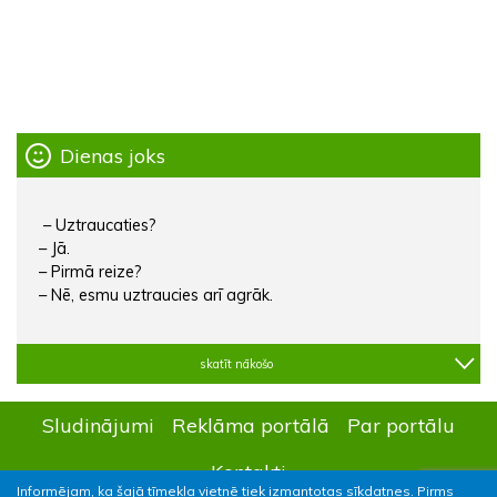
Dienas joks
– Uztraucaties?
– Jā.
– Pirmā reize?
– Nē, esmu uztraucies arī agrāk.
skatīt nākošo
Sludinājumi
Reklāma portālā
Par portālu
Kontakti
Informējam, ka šajā tīmekļa vietnē tiek izmantotas sīkdatnes. Pirms