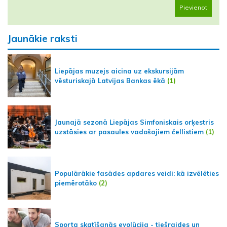
Pievienot
Jaunākie raksti
Liepājas muzejs aicina uz ekskursijām
vēsturiskajā Latvijas Bankas ēkā
(1)
Jaunajā sezonā Liepājas Simfoniskais orķestris
uzstāsies ar pasaules vadošajiem čellistiem
(1)
Populārākie fasādes apdares veidi: kā izvēlēties
piemērotāko
(2)
Sporta skatīšanās evolūcija - tiešraides un