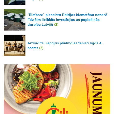
“Bioforce” piesaista Baltijas biometāna nozarē
līdz šim lielākās investīcijas un paplašinās
darbību Latvijā
(2)
Aizvadīts Liepājas pludmales tenisa līgas 4.
posms
(2)