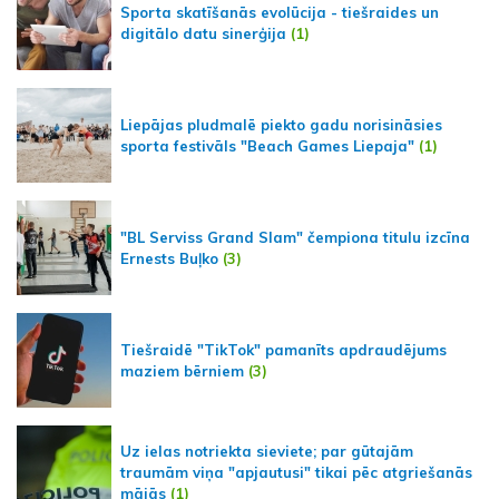
Sporta skatīšanās evolūcija - tiešraides un
digitālo datu sinerģija
(1)
Liepājas pludmalē piekto gadu norisināsies
sporta festivāls "Beach Games Liepaja"
(1)
"BL Serviss Grand Slam" čempiona titulu izcīna
Ernests Buļko
(3)
Tiešraidē "TikTok" pamanīts apdraudējums
maziem bērniem
(3)
Uz ielas notriekta sieviete; par gūtajām
traumām viņa "apjautusi" tikai pēc atgriešanās
mājās
(1)