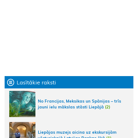
Lasītākie raksti
No Francijas, Meksikas un Spānijas – trīs
jauni ielu mākslas stāsti Liepājā
(2)
Liepājas muzejs aicina uz ekskursijām
vēsturiskajā Latvijas Bankas ēkā
(1)