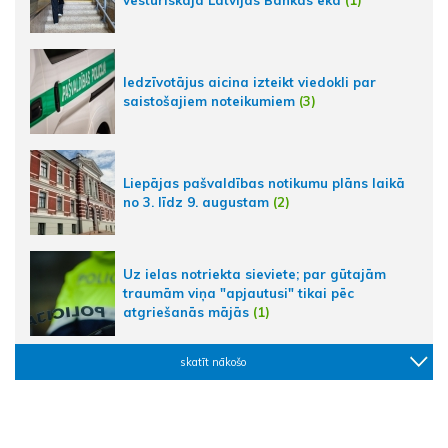
Iedzīvotājus aicina izteikt viedokli par
saistošajiem noteikumiem
(3)
Liepājas pašvaldības notikumu plāns laikā
no 3. līdz 9. augustam
(2)
Uz ielas notriekta sieviete; par gūtajām
traumām viņa "apjautusi" tikai pēc
atgriešanās mājās
(1)
skatīt nākošo