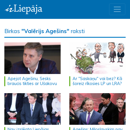
Birkas
"Valērijs Agešins"
raksti
Apejot Agešinu, Sesks
Ar "Saskaņu" vai bez? Kā
braucis tikties ar Ušakovu
šoreiz rīkosies LP un LRA?
Nav izslēgta Liepājas
Agešins: Miloslavskim nav