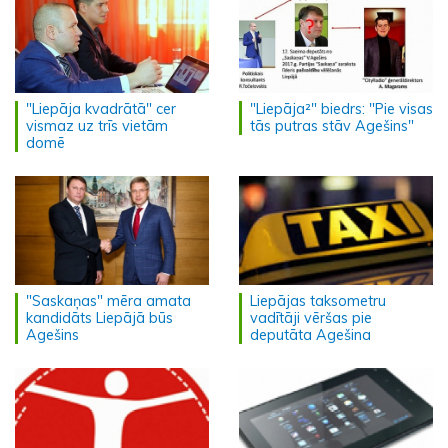
"Liepāja kvadrātā" cer
"Liepāja²" biedrs: "Pie visas
vismaz uz trīs vietām
tās putras stāv Agešins"
domē
"Saskaņas" mēra amata
Liepājas taksometru
kandidāts Liepājā būs
vadītāji vēršas pie
Agešins
deputāta Agešina