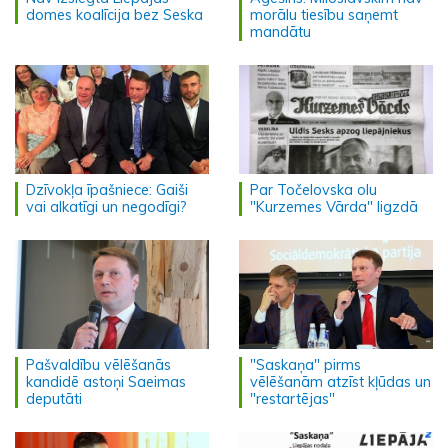
domes koalīcija bez Seska
morālu tiesību saņemt
mandātu
Dzīvokļa īpašniece: Gaiši
Par Točelovska olu
vai alkatīgi un negodīgi?
"Kurzemes Vārda" ligzdā
Pašvaldību vēlēšanās
"Saskaņa" pirms
kandidē astoņi Saeimas
vēlēšanām atzīst kļūdas un
deputāti
"restartējas"