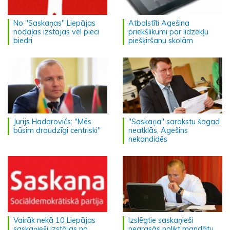
No "Saskaņas" Liepājas
Atbalstīti Agešina
nodaļas izstājas vēl pieci
priekšlikumi par līdzekļu
biedri
piešķiršanu skolām
Jurijs Hadarovičs: "Mēs
"Saskaņa" sarakstu šogad
būsim draudzīgi centriski"
neatklās, Agešins
nekandidēs
Vairāk nekā 10 Liepājas
Izslēgtie saskaņieši
saskaņieši izstājas no
negrasās nolikt mandātu,