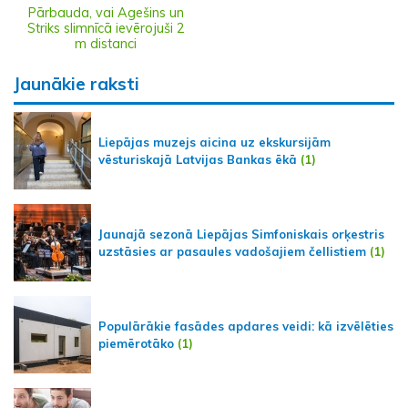
Pārbauda, vai Agešins un
Striks slimnīcā ievērojuši 2
m distanci
Jaunākie raksti
Liepājas muzejs aicina uz ekskursijām
vēsturiskajā Latvijas Bankas ēkā
(1)
Jaunajā sezonā Liepājas Simfoniskais orķestris
uzstāsies ar pasaules vadošajiem čellistiem
(1)
Populārākie fasādes apdares veidi: kā izvēlēties
piemērotāko
(1)