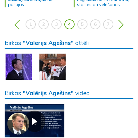
partijas
startēs arī vēlēšanās
1
2
3
4
5
6
7
Birkas
"Valērijs Agešins"
attēli
Birkas
"Valērijs Agešins"
video