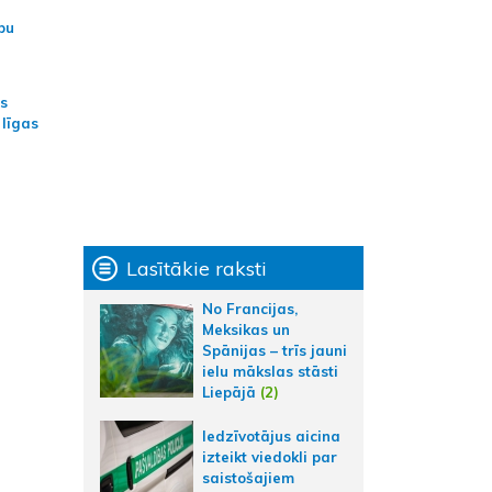
bu
as
 līgas
Lasītākie raksti
No Francijas,
Meksikas un
Spānijas – trīs jauni
ielu mākslas stāsti
Liepājā
(2)
Iedzīvotājus aicina
izteikt viedokli par
saistošajiem