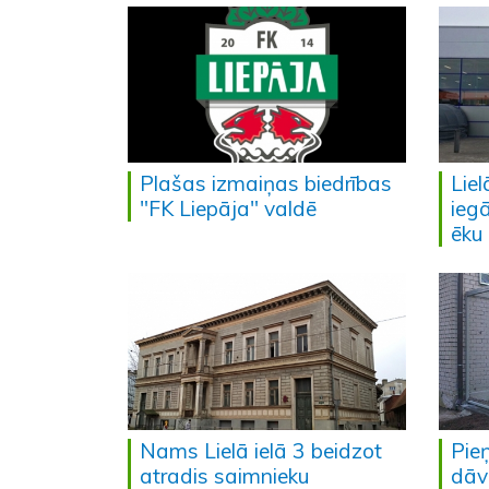
Plašas izmaiņas biedrības
Liel
"FK Liepāja" valdē
iegā
ēku 
Nams Lielā ielā 3 beidzot
Pie
atradis saimnieku
dāv