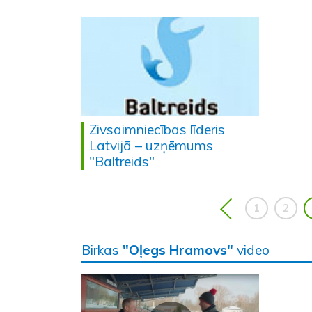
Zivsaimniecības līderis
Latvijā – uzņēmums
"Baltreids"
1
2
Birkas
"Oļegs Hramovs"
video