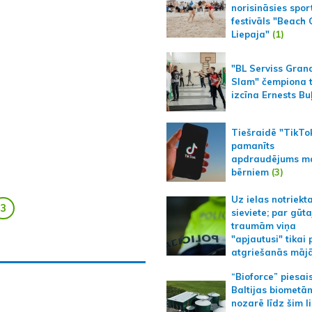
norisināsies spor
festivāls "Beach
Liepaja"
(1)
"BL Serviss Gran
Slam" čempiona t
izcīna Ernests Bu
Tiešraidē "TikTo
pamanīts
apdraudējums m
bērniem
(3)
Uz ielas notriekt
3
sieviete; par gūt
traumām viņa
"apjautusi" tikai 
atgriešanās māj
“Bioforce” piesai
Baltijas biometā
nozarē līdz šim l