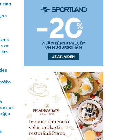
aicina
ijas
skais
es ar
jiem
ādes
otāko
s
ides un
erģija
ē