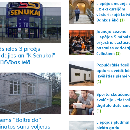
Liepājas muzejs 
uz ekskursijām
vēsturiskajā Latv
Bankas ēkā
(1)
Jaunajā sezonā
Liepājas Simfoni
orķestris uzstāsi
ās ielas 3 pircējs
pasaules vadoša
čellistiem
(1)
dājies arī "K Senukai"
Brīvības ielā
Populārākie fas
apdares veidi: kā
izvēlēties piemēr
(1)
Sporta skatīšanā
evolūcija - tiešra
digitālo datu sin
(1)
ņems "Baltreida"
Liepājas pludmal
inātos suņu voljērus
piekto gadu