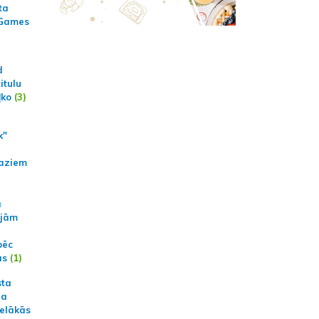
ta
 Games
d
itulu
ļko
(3)
k"
aziem
a
ajām
pēc
ās
(1)
sta
na
ielākās