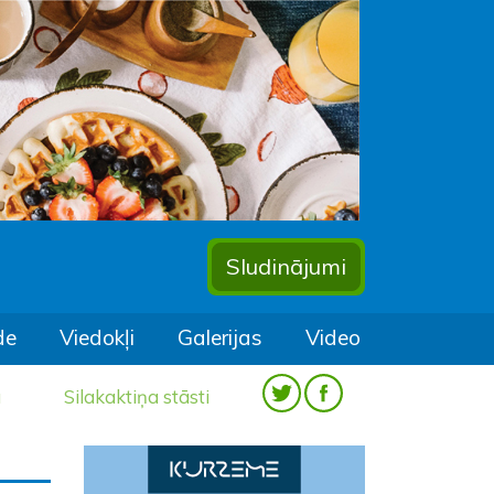
Sludinājumi
de
Viedokļi
Galerijas
Video
a
Silakaktiņa stāsti