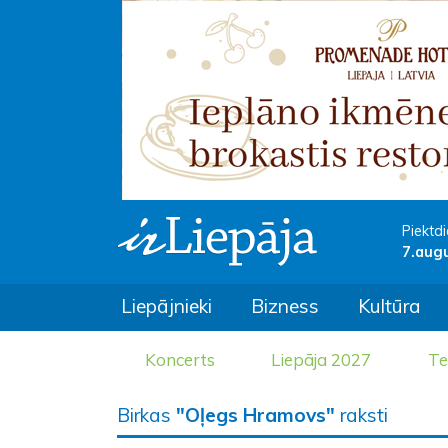
Piektdi
7.aug
Liepājnieki
Bizness
Kultūra
Koncerts
Liepāja 2027
Te
Birkas
"Oļegs Hramovs"
raksti