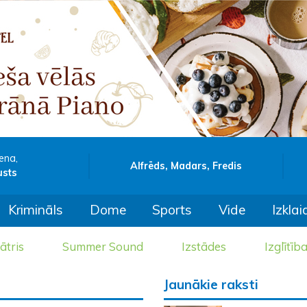
ena,
Alfrēds, Madars, Fredis
usts
Krimināls
Dome
Sports
Vide
Izklai
ātris
Summer Sound
Izstādes
Izglītīb
Jaunākie raksti