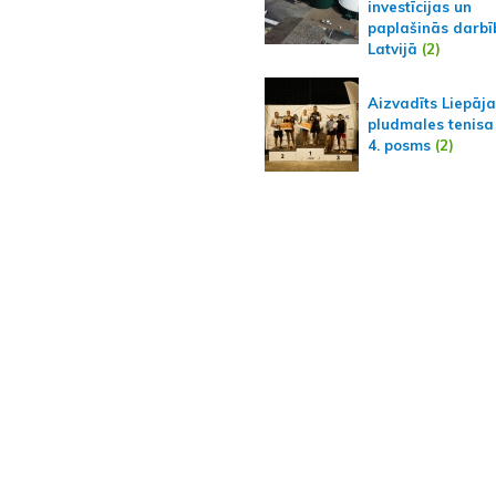
investīcijas un
paplašinās darbī
Latvijā
(2)
Aizvadīts Liepāj
pludmales tenisa
4. posms
(2)