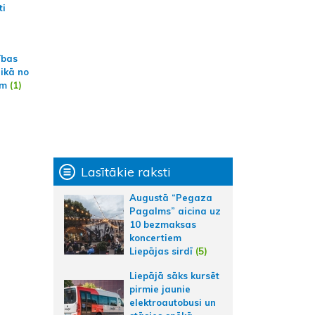
ti
ības
aikā no
am
(1)
Lasītākie raksti
Augustā “Pegaza
Pagalms” aicina uz
10 bezmaksas
koncertiem
Liepājas sirdī
(5)
Liepājā sāks kursēt
pirmie jaunie
elektroautobusi un