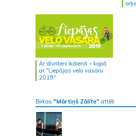
orķ
Ar divriteni ikdienā – kopā
ar "Liepājas velo vasaru
2019"
Birkas
"Mārtiņš Zālīte"
attēli