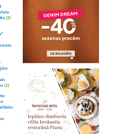
d
itulu
ļko
(2)
k"
aziem
a
ajām
pēc
ās
(1)
sta
na
ielākās
bu