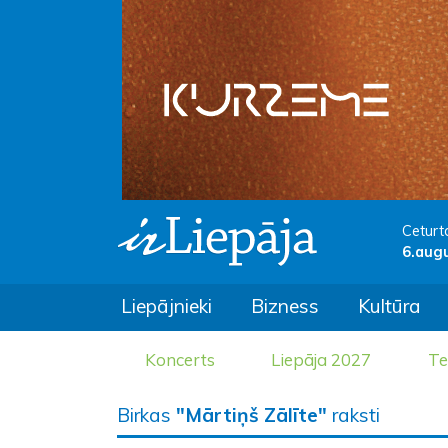
Ceturt
6.aug
Liepājnieki
Bizness
Kultūra
Koncerts
Liepāja 2027
Te
Birkas
"Mārtiņš Zālīte"
raksti