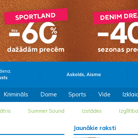
diena,
Askolds, Aisma
usts
Krimināls
Dome
Sports
Vide
Izklai
ātris
Summer Sound
Izstādes
Izglītīb
Jaunākie raksti