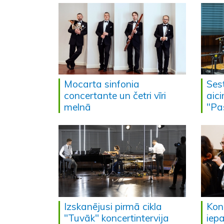
Mocarta sinfonia
Ses
concertante un četri vīri
aici
melnā
"Pa
Izskanējusi pirmā cikla
Konc
"Tuvāk" koncertintervija
iep