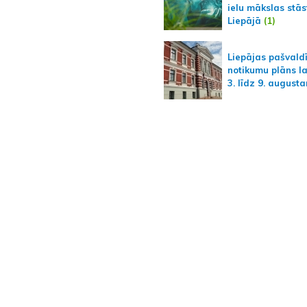
ielu mākslas stās
Liepājā
(1)
Liepājas pašvald
notikumu plāns l
3. līdz 9. august