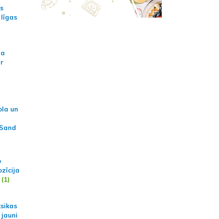
as
 līgas
na
ar
ola un
 Sand
p
zīcija
(1)
ksikas
 jauni