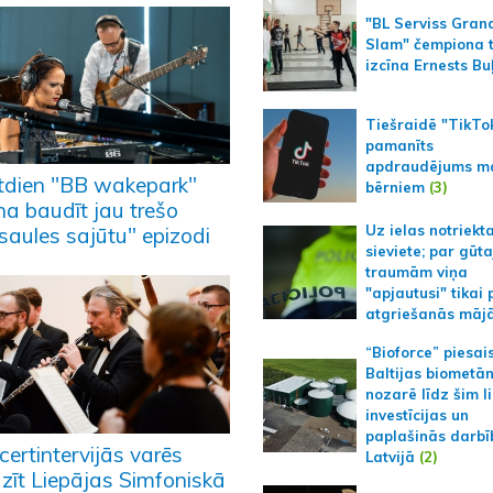
"BL Serviss Gran
Slam" čempiona t
izcīna Ernests Bu
Tiešraidē "TikTo
pamanīts
apdraudējums m
tdien "BB wakepark"
bērniem
(3)
na baudīt jau trešo
Uz ielas notriekt
saules sajūtu" epizodi
sieviete; par gūt
traumām viņa
"apjautusi" tikai 
atgriešanās māj
“Bioforce” piesai
Baltijas biometā
nozarē līdz šim l
investīcijas un
paplašinās darbī
ertintervijās varēs
Latvijā
(2)
azīt Liepājas Simfoniskā