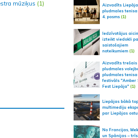
estra mūziķus
(1)
Aizvadīts Liepāj
pludmales tenisa
4. posms
(1)
Iedzīvotājus aici
izteikt viedokli p
saistošajiem
noteikumiem
(1)
Aizvadīts trešais
pludmales volejb
pludmales tenisa
festivāls "Amber
Fest Liepāja"
(1)
Liepājas bākā to
multimediju ekspo
par Liepājas ostu
No Francijas, Me
un Spānijas – trīs