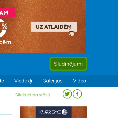
Sludinājumi
de
Viedokļi
Galerijas
Video
a
Silakaktiņa stāsti