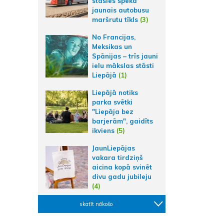
stāsies spēkā
jaunais autobusu
maršrutu tīkls
(3)
No Francijas,
Meksikas un
Spānijas – trīs jauni
ielu mākslas stāsti
Liepājā
(1)
Liepājā notiks
parka svētki
"Liepāja bez
barjerām", gaidīts
ikviens
(5)
JaunLiepājas
vakara tirdziņš
aicina kopā svinēt
divu gadu jubileju
(4)
skatīt nākošo