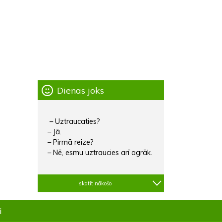
Dienas joks
– Uztraucaties?
– Jā.
– Pirmā reize?
– Nē, esmu uztraucies arī agrāk.
skatīt nākošo
i