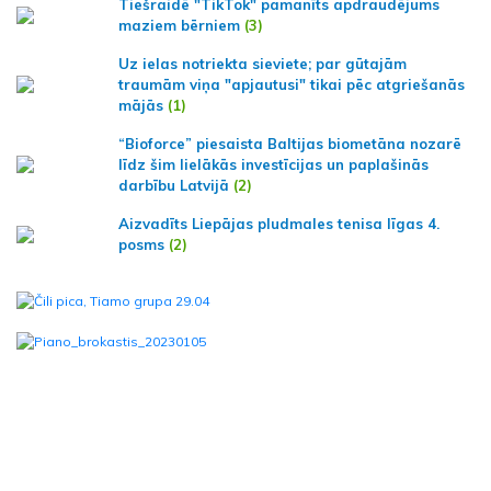
Tiešraidē "TikTok" pamanīts apdraudējums
maziem bērniem
(3)
Uz ielas notriekta sieviete; par gūtajām
traumām viņa "apjautusi" tikai pēc atgriešanās
mājās
(1)
“Bioforce” piesaista Baltijas biometāna nozarē
līdz šim lielākās investīcijas un paplašinās
darbību Latvijā
(2)
Aizvadīts Liepājas pludmales tenisa līgas 4.
posms
(2)