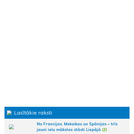
Lasītākie raksti
No Francijas, Meksikas un Spānijas – trīs
jauni ielu mākslas stāsti Liepājā
(2)