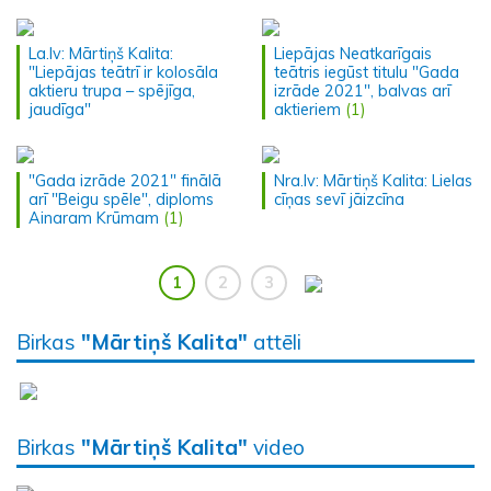
La.lv: Mārtiņš Kalita:
Liepājas Neatkarīgais
"Liepājas teātrī ir kolosāla
teātris iegūst titulu "Gada
aktieru trupa – spējīga,
izrāde 2021", balvas arī
jaudīga"
aktieriem
(1)
"Gada izrāde 2021" finālā
Nra.lv: Mārtiņš Kalita: Lielas
arī "Beigu spēle", diploms
cīņas sevī jāizcīna
Ainaram Krūmam
(1)
1
2
3
Birkas
"Mārtiņš Kalita"
attēli
Birkas
"Mārtiņš Kalita"
video