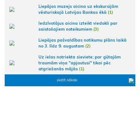
Liepājas muzejs aicina uz ekskursijām
vēsturiskajā Latvijas Bankas ēkā
(1)
Iedzīvotājus aicina izteikt viedokli par
saistošajiem noteikumiem
(3)
Liepājas pašvaldības notikumu plāns laikā
no 3. līdz 9. augustam
(2)
Uz ielas notriekta sieviete; par gūtajām
traumām viņa "apjautusi" tikai pēc
atgriešanās mājās
(1)
skatīt nākošo