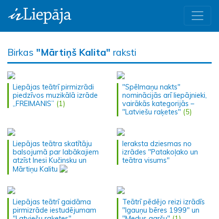
Birkas
"Mārtiņš Kalita"
raksti
Liepājas teātrī pirmizrādi
"Spēlmaņu nakts"
piedzīvos muzikālā izrāde
nominācijās arī liepājnieki,
„FREIMANIS”
(1)
vairākās kategorijās –
"Latviešu raķetes"
(5)
Liepājas teātra skatītāju
Ieraksta dziesmas no
balsojumā par labākajiem
izrādes "Patakoļako un
atzīst Inesi Kučinsku un
teātra visums"
Mārtiņu Kalitu
Liepājas teātrī gaidāma
Teātrī pēdējo reizi izrādīs
pirmizrāde iestudējumam
"Igauņu bēres 1999" un
"Latviešu raķetes"
"Medus garšu"
(1)