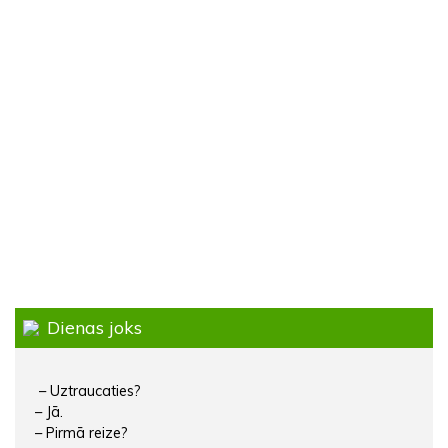
Dienas joks
– Uztraucaties?
– Jā.
– Pirmā reize?