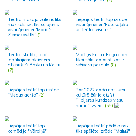
Teātra mazajā zālē notiks
Liepājas teātrī top izrāde
muzikāls svētku ceļojums
visai ģimenei "Patakoļako
visai ģimenei "Mariači
un teātra visums"
Ziemassvētki"
(1)
Teātra skatītāji par
Mārtiņš Kalita: Pagaidām
labākajiem aktieriem
tikai sāku apjaust, kas ir
atzinuši Kučinsku un Kalitu
režisora pasaule
(8)
(7)
Liepājas teātrī top izrāde
Par 2022.gada notikumu
"Medus garša"
(2)
kultūrā žūrija atzīst
"Hoijeres kundzes viesu
nama" izveidi
(55)
Liepājas teātrī top
Liepājas teātrī pēdējo reizi
komēdija "Vārdiņš"
tiks spēlēta izrāde "Malыš"