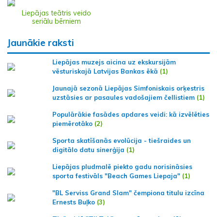
Liepājas teātris veido
seriālu bērniem
Jaunākie raksti
Liepājas muzejs aicina uz ekskursijām
vēsturiskajā Latvijas Bankas ēkā
(1)
Jaunajā sezonā Liepājas Simfoniskais orķestris
uzstāsies ar pasaules vadošajiem čellistiem
(1)
Populārākie fasādes apdares veidi: kā izvēlēties
piemērotāko
(2)
Sporta skatīšanās evolūcija - tiešraides un
digitālo datu sinerģija
(1)
Liepājas pludmalē piekto gadu norisināsies
sporta festivāls "Beach Games Liepaja"
(1)
"BL Serviss Grand Slam" čempiona titulu izcīna
Ernests Buļko
(3)