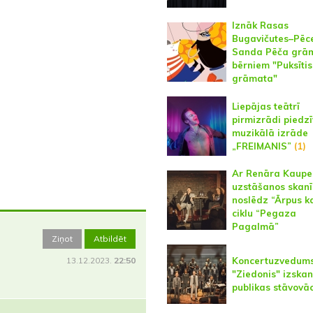
Iznāk Rasas
Bugavičutes–Pēc
Sanda Pēča grā
bērniem "Puksītis
grāmata"
Liepājas teātrī
pirmizrādi piedz
muzikālā izrāde
„FREIMANIS”
(1)
Ar Renāra Kaupe
uzstāšanos skanī
noslēdz “Ārpus k
ciklu “Pegaza
Pagalmā”
Ziņot
Atbildēt
13.12.2023.
22:50
Koncertuzvedum
"Ziedonis" izskan
publikas stāvovā