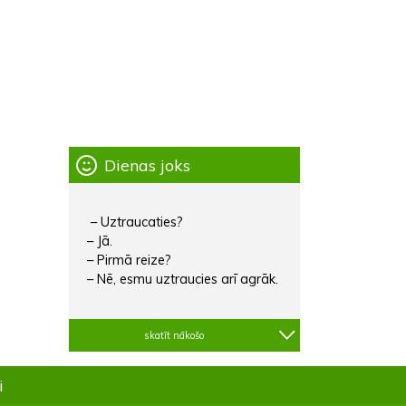
Dienas joks
– Uztraucaties?
– Jā.
– Pirmā reize?
– Nē, esmu uztraucies arī agrāk.
skatīt nākošo
i