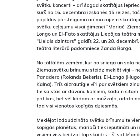
svētku koncerti – arī šogad skatītājus ieprie
kurš no 16. decembra izskanēs 15 reizes, tač
papildus pārsteigumu arī mazajiem skatītāji
svētku ceļojumu visai ģimenei "Mariači Ziema
Longo un El-Fato skatītājus Liepājas teātra
"Lielais dzintars" gaidīs 22. un 28. decembrī
teātra literārā padomniece Zanda Borga.
No tāltālām zemēm, kur no sniega un sala 
Ziemassvētku brīnumu steidz meklēt viņi – n
Panadero (Rolands Beķeris), El-Longo (Hugo
Kalna). Trīs aizrautīgie vīri par svētkiem zi
tie saistās ar dāvanu kalniem, kādam citam a
patikas, bet vēl kādam ar mūžzaļa, adataina 
tad visi vienotos kopīgās dziesmās.
Meklējot izdaudzināto svētku brīnumu te vie
kopīgās planētas, mariači tiek ieputināti un 
visiem viss beidzot top skaidrs – šī satikšanās 