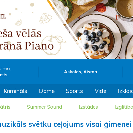
diena,
Askolds, Aisma
usts
Krimināls
Dome
Sports
Vide
Izklai
ātris
Summer Sound
Izstādes
Izglītīb
uzikāls svētku ceļojums visai ģimenei