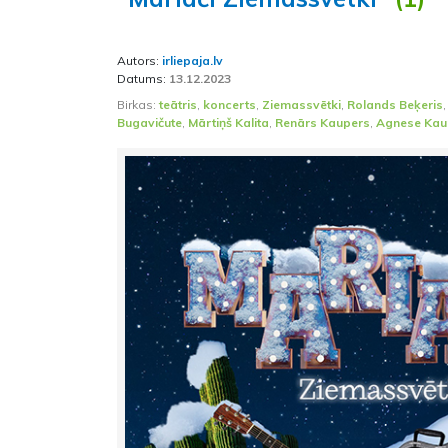
Autors:
irliepaja.lv
Datums:
13.12.2023
Birkas:
teātris
,
koncerts
,
Ziemassvētki
,
Rolands Beķeris
Bugavičute
,
Mārtiņš Kalita
,
Renārs Kaupers
,
Agnese Kau