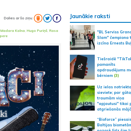
Jaunākie raksti
Dalies ar šo ziņu:
,
Madara Kalna
,
Hugo Puriņš
,
Rasa
"BL Serviss Gran
pere
Slam" čempiona t
izcīna Ernests Bu
Tiešraidē "TikTo
pamanīts
apdraudējums m
bērniem
(3)
Uz ielas notriekt
sieviete; par gūt
traumām viņa
"apjautusi" tikai 
atgriešanās māj
“Bioforce” piesai
Baltijas biometā
nozarē līdz šim l