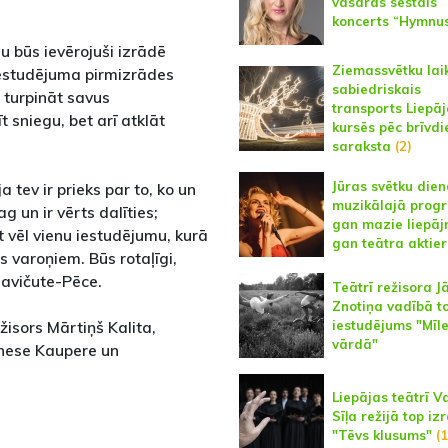
vasaras sestais
koncerts “Hymnu
au būs ievērojuši izrādē
Ziemassvētku lai
 iestudējuma pirmizrādes
sabiedriskais
 turpināt savus
transports Liepā
t sniegu, bet arī atklāt
kursēs pēc brīvdi
saraksta
(2)
Jūras svētku die
a tev ir prieks par to, ko un
muzikālajā pro
ag un ir vērts dalīties;
gan mazie liepājn
 vēl vienu iestudējumu, kurā
gan teātra aktier
s varoņiem. Būs rotaļīgi,
gavičute-Pēce.
Teātrī režisora J
Znotiņa vadībā t
iestudējums "Mīl
isors Mārtiņš Kalita,
vārdā"
nese Kaupere un
Liepājas teātrī V
Sīļa režijā top iz
"Tēvs klusums"
(1