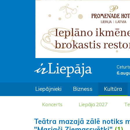
Ceturt
6.aug
Liepājnieki
Bizness
Kultūra
Koncerts
Liepāja 2027
Te
Teātra mazajā zālē notiks m
"Mariači Ziemassvētki"
(1)