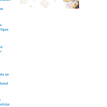
bu
as
 līgas
na
ar
ola un
 Sand
p
zīcija