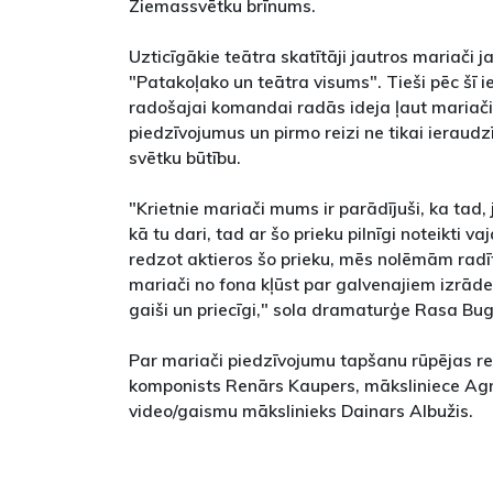
Ziemassvētku brīnums.
Uzticīgākie teātra skatītāji jautros mariači j
"Patakoļako un teātra visums". Tieši pēc šī
radošajai komandai radās ideja ļaut mariači
piedzīvojumus un pirmo reizi ne tikai ieraudzī
svētku būtību.
"Krietnie mariači mums ir parādījuši, ka tad, j
kā tu dari, tad ar šo prieku pilnīgi noteikti vaj
redzot aktieros šo prieku, mēs nolēmām radīt
mariači no fona kļūst par galvenajiem izrāde
gaiši un priecīgi," sola dramaturģe Rasa Bu
Par mariači piedzīvojumu tapšanu rūpējas rež
komponists Renārs Kaupers, māksliniece Ag
video/gaismu mākslinieks Dainars Albužis.