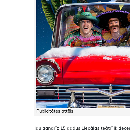
Publicitātes attēls
Jau gandrīz 15 gadus Liepājas teātrī ik decem