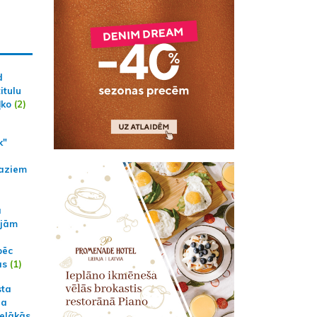
d
itulu
ļko
(2)
k"
aziem
a
ajām
pēc
ās
(1)
sta
na
ielākās