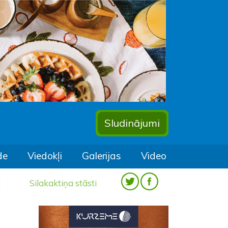
Sludinājumi
de
Viedokļi
Galerijas
Video
a
Silakaktiņa stāsti