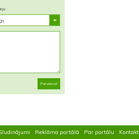
eju:
Pievienot
Sludinājumi
Reklāma portālā
Par portālu
Kontakt