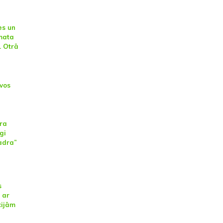
es un
mata
. Otrā
īvos
ra
gi
adra”
s
 ar
cijām