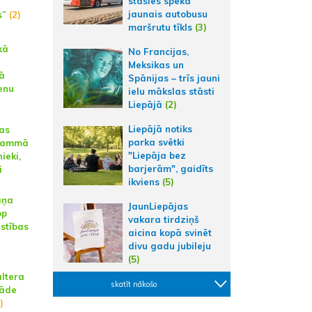
stāsies spēkā
jaunais autobusu
s”
(2)
maršrutu tīkls
(3)
kā
No Francijas,
Meksikas un
jā
Spānijas – trīs jauni
enu
ielu mākslas stāsti
Liepājā
(2)
Liepājā notiks
nas
parka svētki
grammā
"Liepāja bez
ieki,
barjerām", gaidīts
i
ikviens
(5)
āņa
JaunLiepājas
op
vakara tirdziņš
estības
aicina kopā svinēt
divu gadu jubileju
(5)
altera
skatīt nākošo
rāde
)