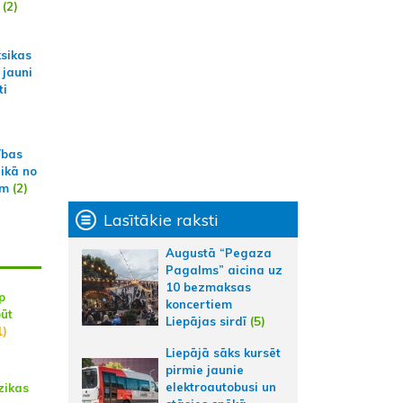
(2)
ksikas
 jauni
ti
ības
aikā no
am
(2)
Lasītākie raksti
Augustā “Pegaza
Pagalms” aicina uz
10 bezmaksas
p
koncertiem
būt
Liepājas sirdī
(5)
1)
Liepājā sāks kursēt
pirmie jaunie
elektroautobusi un
zikas