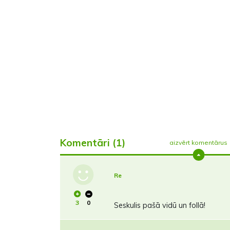
Komentāri (1)
aizvērt komentārus
Re
3
0
Seskulis pašā vidū un follā!