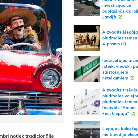
investīcijas un
paplašinās darbī
Latvijā
(2)
Aizvadīts Liepāj
pludmales tenisa
4. posms
(2)
Iedzīvotājus aici
izteikt viedokli p
saistošajiem
noteikumiem
(2)
Aizvadīts trešais
pludmales volejb
pludmales tenisa
festivāls "Amber
Fest Liepāja"
(2)
Liepājas bākā to
multimediju ekspo
bri notiek tradicionālie