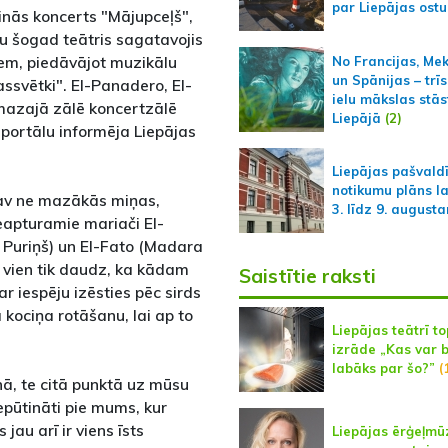
par Liepājas ostu
cinās koncerts "Mājupceļš",
u šogad teātris sagatavojis
em, piedāvājot muzikālu
No Francijas, Me
un Spānijas – trīs
ssvētki". El-Panadero, El-
ielu mākslas stās
 mazajā zālē koncertzālē
Liepājā
(2)
, portālu informēja Liepājas
Liepājas pašvald
notikumu plāns l
nav ne mazākās miņas,
3. līdz 9. august
eapturamie mariači El-
 Puriņš) un El-Fato (Madara
na vien tik daudz, ka kādam
Saistītie raksti
r iespēju izēsties pēc sirds
kociņa rotāšanu, lai ap to
Liepājas teātrī to
izrāde „Kas var 
labāks par šo?”
(
nā, te citā punktā uz mūsu
iepūtināti pie mums, kur
jau arī ir viens īsts
Liepājas ērģeļmū