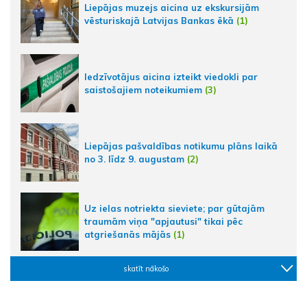
Liepājas muzejs aicina uz ekskursijām
vēsturiskajā Latvijas Bankas ēkā
(1)
Iedzīvotājus aicina izteikt viedokli par
saistošajiem noteikumiem
(3)
Liepājas pašvaldības notikumu plāns laikā
no 3. līdz 9. augustam
(2)
Uz ielas notriekta sieviete; par gūtajām
traumām viņa "apjautusi" tikai pēc
atgriešanās mājās
(1)
skatīt nākošo