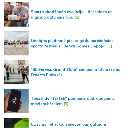
Sporta skatīšanās evolūcija - tiešraides un
digitālo datu sinerģija
(1)
Liepājas pludmalē piekto gadu norisināsies
sporta festivāls "Beach Games Liepaja"
(1)
"BL Serviss Grand Slam" čempiona titulu izcīna
Ernests Buļko
(3)
Tiešraidē "TikTok" pamanīts apdraudējums
maziem bērniem
(3)
Uz ielas notriekta sieviete; par gūtajām