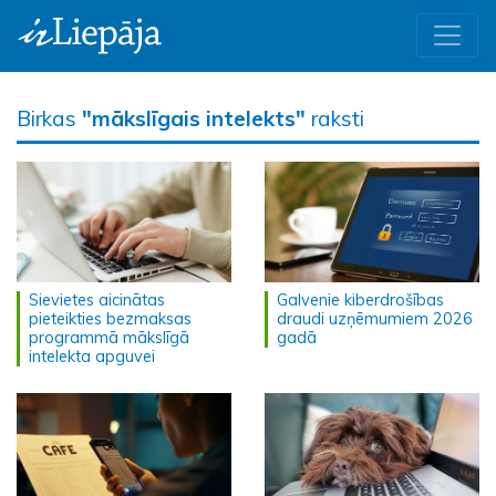
Birkas
"mākslīgais intelekts"
raksti
Sievietes aicinātas
Galvenie kiberdrošības
pieteikties bezmaksas
draudi uzņēmumiem 2026
programmā mākslīgā
gadā
intelekta apguvei