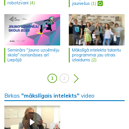
robotzvani
(4)
jauniešus
(1)
Seminārs "Jauno uzņēmēju
Mākslīgā intelekta talantu
skola" norisināsies arī
programmai jau otrais
Liepājā
izlaidums
(2)
1
2
Birkas
"mākslīgais intelekts"
video