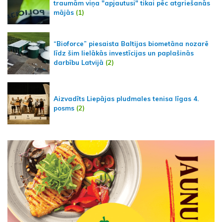
traumām viņa "apjautusi" tikai pēc atgriešanās
mājās
(1)
“Bioforce” piesaista Baltijas biometāna nozarē
līdz šim lielākās investīcijas un paplašinās
darbību Latvijā
(2)
Aizvadīts Liepājas pludmales tenisa līgas 4.
posms
(2)