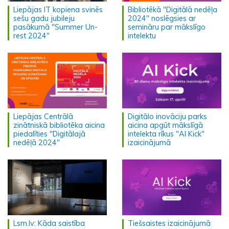
Liepājas IT kopiena svinēs
Bibliotēkā "Digitālā nedēļa
sešu gadu jubileju
2024" noslēgsies ar
pasākumā "Summer Un-
semināru par mākslīgo
rest 2024"
intelektu
Liepājas Centrālā
Digitālo inovāciju parks
zinātniskā bibliotēka aicina
aicina apgūt mākslīgā
piedalīties "Digitālajā
intelekta rīkus "AI Kick"
nedēļā 2024"
izaicinājumā
Lsm.lv: Kāda saistība
Tiešsaistes izaicinājumā