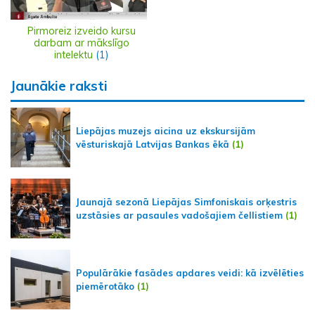
Pirmoreiz izveido kursu
darbam ar mākslīgo
intelektu
(1)
Jaunākie raksti
Liepājas muzejs aicina uz ekskursijām
vēsturiskajā Latvijas Bankas ēkā
(1)
Jaunajā sezonā Liepājas Simfoniskais orķestris
uzstāsies ar pasaules vadošajiem čellistiem
(1)
Populārākie fasādes apdares veidi: kā izvēlēties
piemērotāko
(1)