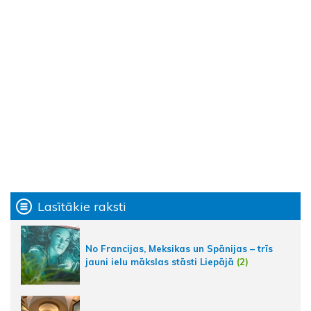
Lasītākie raksti
No Francijas, Meksikas un Spānijas – trīs
jauni ielu mākslas stāsti Liepājā
(2)