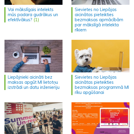
Vai mākslīgais intelekts
Sievietes no Liepājas
mūs padara gudrākus un
aicinātas pieteikties
efektīvākus?
(1)
bezmaksas apmācībām
par mākslīgā intelekta
rīkiem
Liepājnieki aicināti bez
Sievietes no Liepājas
maksas apgūt MI lietotņu
aicinātas pieteikties
izstrādi un datu inženieriju
bezmaksas programmā MI
rīku apgūšanai