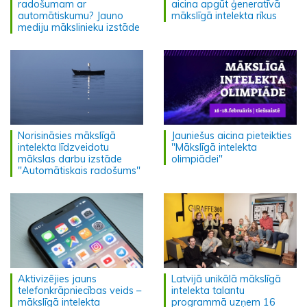
radošumam ar
aicina apgūt ģeneratīvā
automātiskumu? Jauno
mākslīgā intelekta rīkus
mediju mākslinieku izstāde
Norisināsies mākslīgā
Jauniešus aicina pieteikties
intelekta līdzveidotu
"Mākslīgā intelekta
mākslas darbu izstāde
olimpiādei"
"Automātiskais radošums"
Aktivizējies jauns
Latvijā unikālā mākslīgā
telefonkrāpniecības veids –
intelekta talantu
mākslīgā intelekta
programmā uzņem 16