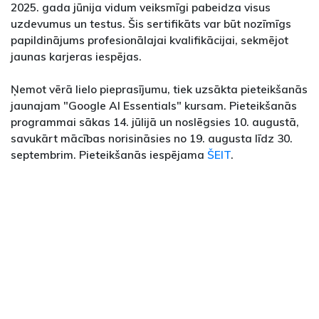
2025. gada jūnija vidum veiksmīgi pabeidza visus
uzdevumus un testus. Šis sertifikāts var būt nozīmīgs
papildinājums profesionālajai kvalifikācijai, sekmējot
jaunas karjeras iespējas.
Ņemot vērā lielo pieprasījumu, tiek uzsākta pieteikšanās
jaunajam "Google AI Essentials" kursam. Pieteikšanās
programmai sākas 14. jūlijā un noslēgsies 10. augustā,
savukārt mācības norisināsies no 19. augusta līdz 30.
septembrim. Pieteikšanās iespējama
ŠEIT
.