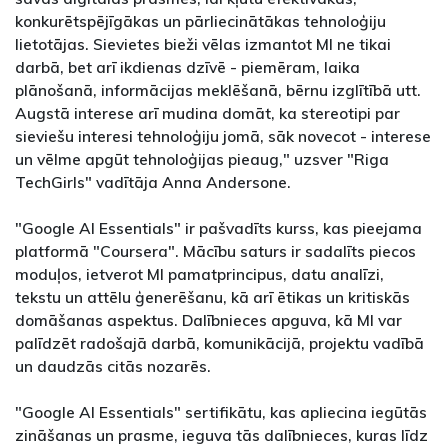
konkurētspējīgākas un pārliecinātākas tehnoloģiju
lietotājas. Sievietes bieži vēlas izmantot MI ne tikai
darbā, bet arī ikdienas dzīvē - piemēram, laika
plānošanā, informācijas meklēšanā, bērnu izglītībā utt.
Augstā interese arī mudina domāt, ka stereotipi par
sieviešu interesi tehnoloģiju jomā, sāk novecot - interese
un vēlme apgūt tehnoloģijas pieaug," uzsver "Riga
TechGirls" vadītāja Anna Andersone.
"Google AI Essentials" ir pašvadīts kurss, kas pieejama
platformā "Coursera". Mācību saturs ir sadalīts piecos
moduļos, ietverot MI pamatprincipus, datu analīzi,
tekstu un attēlu ģenerēšanu, kā arī ētikas un kritiskās
domāšanas aspektus. Dalībnieces apguva, kā MI var
palīdzēt radošajā darbā, komunikācijā, projektu vadībā
un daudzās citās nozarēs.
"Google AI Essentials" sertifikātu, kas apliecina iegūtās
zināšanas un prasme, ieguva tās dalībnieces, kuras līdz