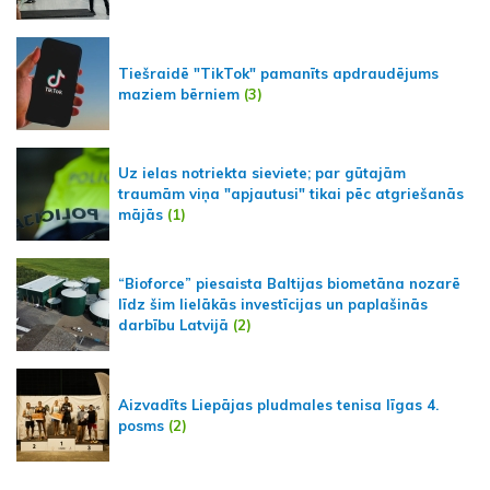
Tiešraidē "TikTok" pamanīts apdraudējums
maziem bērniem
(3)
Uz ielas notriekta sieviete; par gūtajām
traumām viņa "apjautusi" tikai pēc atgriešanās
mājās
(1)
“Bioforce” piesaista Baltijas biometāna nozarē
līdz šim lielākās investīcijas un paplašinās
darbību Latvijā
(2)
Aizvadīts Liepājas pludmales tenisa līgas 4.
posms
(2)