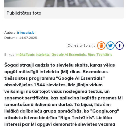
Publicitātes foto
Autors:
irliepaja.lv
Datums:
14.07.2025
Dalies ar šo ziņu:
Birkas:
mākslīgais intelekts
,
Google AI Essentials
,
Riga TechGirls
Šogad strauji audzis to sieviešu skaits, kuras vēlas
apgūt mākslīgā intelekta (MI) rīkus. Bezmaksas
tiešsaistes programmu "Google AI Essentials"
absolvējušas 1544 sievietes, līdz jūnija vidum
veiksmīgi nokārtojot visus noslēguma testus, un
saņemot sertifikātu, kas apliecina iegūtās prasmes MI
izmantošanā ikdienā un darbā. Tā bijusi, līdz šim
lielākā dalībnieču grupa apmācībās, ko "Google.org"
atbalstu īsteno biedrība "Riga TechGirls". Lielāko
interesi par MI apguvi demonstrē sievietes vecuma