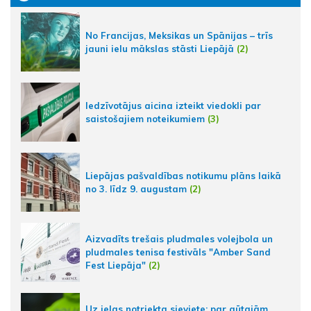
No Francijas, Meksikas un Spānijas – trīs
jauni ielu mākslas stāsti Liepājā
(2)
Iedzīvotājus aicina izteikt viedokli par
saistošajiem noteikumiem
(3)
Liepājas pašvaldības notikumu plāns laikā
no 3. līdz 9. augustam
(2)
Aizvadīts trešais pludmales volejbola un
pludmales tenisa festivāls "Amber Sand
Fest Liepāja"
(2)
Uz ielas notriekta sieviete; par gūtajām