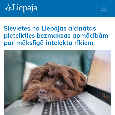
Sievietes no Liepājas aicinātas
pieteikties bezmaksas apmācībām
par mākslīgā intelekta rīkiem