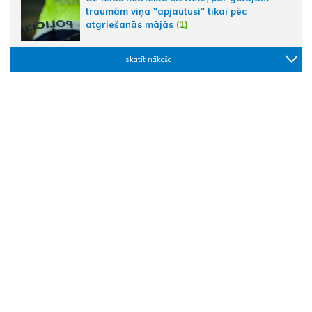
traumām viņa "apjautusi" tikai pēc
atgriešanās mājās
(1)
skatīt nākošo