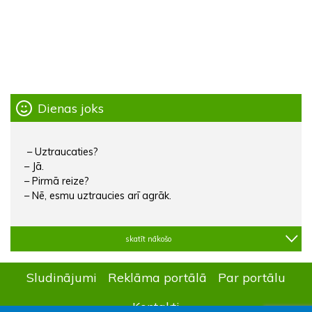
Dienas joks
– Uztraucaties?
– Jā.
– Pirmā reize?
– Nē, esmu uztraucies arī agrāk.
skatīt nākošo
Sludinājumi
Reklāma portālā
Par portālu
Kontakti