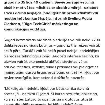
grupā no 35 līdz 49 gadiem. Sievietes šajā vecumā
bieži ir motivētas mācīties ar skaidru mērķi - uzlabot
savas darba iespējas, paaugstināt produktivitāti vai
nostiprināt konkurētspēju, informē Evelīna Paula
Gierkena, "Riga TechGirls" mārketinga un
komunikācijas vadītāja.
Šogad bezmaksas mācībās piedalījās vairāk nekā 2700
dalībnieces no visas Latvijas – gandrīz trīs reizes vairāk
nekā pērn. Turklāt vairāk nekā pusei nebija iepriekšējas
pieredzes tehnoloģiju jomā. Augošā interese liecina, ka
aizvien vairāk ekonomiski aktīvās sievietes vēlas
pārkvalificēties, attīstīt jaunas prasmes vai pielāgoties
mainīgajām darba tirgus prasībām, un tieši MI kļūst par
arvien svarīgāku kompetenci dažādās nozarēs.
"Mākslīgais intelekts kļūst par būtisku rīku ikvienā
profesijā - ne tikai IT jomā. Šī kursa rezultāti apliecina,
ka sievietes Latvijā to apzinās un ir gatavas attīstīt
savas digitālās prasmes, lai kļūtu efektīvākas,