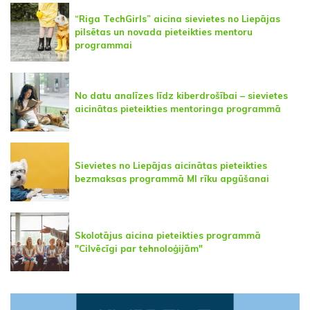
“Riga TechGirls” aicina sievietes no Liepājas
pilsētas un novada pieteikties mentoru
programmai
No datu analīzes līdz kiberdrošībai – sievietes
aicinātas pieteikties mentoringa programmā
Sievietes no Liepājas aicinātas pieteikties
bezmaksas programmā MI rīku apgūšanai
Skolotājus aicina pieteikties programmā
"Cilvēcīgi par tehnoloģijām"