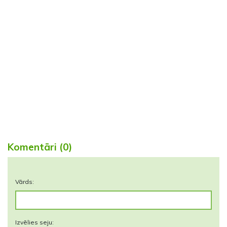
Komentāri (0)
Vārds:
Izvēlies seju: