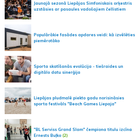
Jaunajā sezonā Liepājas Simfoniskais orķestris
uzstāsies ar pasaules vadošajiem čellistiem
Populārākie fasādes apdares veidi: kā izvēlēties
piemērotāko
Sporta skatīšanās evolūcija - tiešraides un
digitālo datu sinerģija
Liepājas pludmalē piekto gadu norisināsies
sporta festivāls "Beach Games Liepaja"
"BL Serviss Grand Slam" čempiona titulu izcīna
Ernests Buļko
(2)