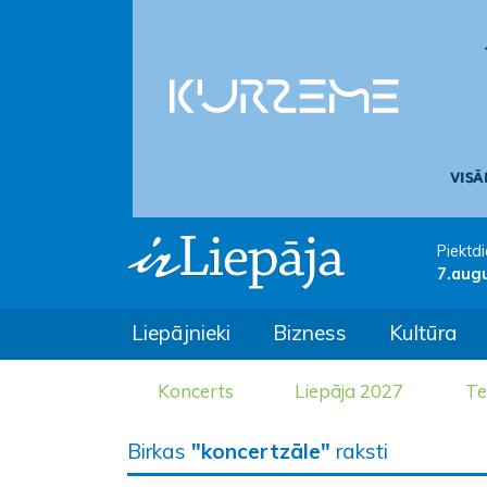
Piektdi
7.aug
Liepājnieki
Bizness
Kultūra
Koncerts
Liepāja 2027
Te
Birkas
"koncertzāle"
raksti