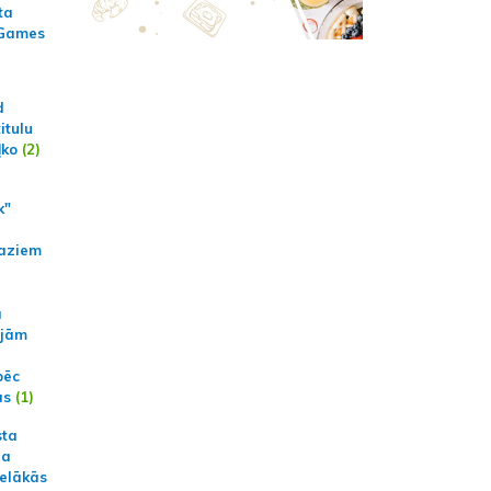
ta
 Games
d
itulu
ļko
(2)
k"
aziem
a
ajām
pēc
ās
(1)
sta
na
ielākās