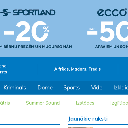
ena,
Alfrēds, Madars, Fredis
usts
Krimināls
Dome
Sports
Vide
Izklai
ātris
Summer Sound
Izstādes
Izglītīb
Jaunākie raksti