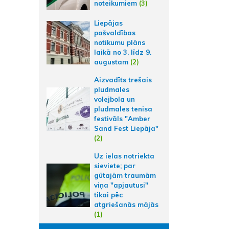
noteikumiem
(3)
Liepājas
pašvaldības
notikumu plāns
laikā no 3. līdz 9.
augustam
(2)
Aizvadīts trešais
pludmales
volejbola un
pludmales tenisa
festivāls "Amber
Sand Fest Liepāja"
(2)
Uz ielas notriekta
sieviete; par
gūtajām traumām
viņa "apjautusi"
tikai pēc
atgriešanās mājās
(1)