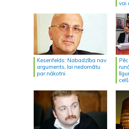
vai 
Kesenfelds: Nabadzība nav
Pēc
arguments, lai nedomātu
run
par nākotni
līg
celš