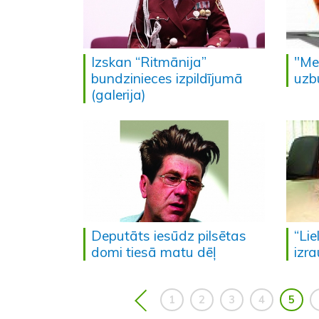
Izskan “Ritmānija”
"Me
bundzinieces izpildījumā
uzb
(galerija)
Deputāts iesūdz pilsētas
“Lie
domi tiesā matu dēļ
izra
1
2
3
4
5