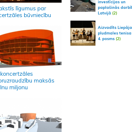
investīcijas un
akstīs līgumus par
paplašinās darbī
Latvijā
(2)
certzāles būvniecību
Aizvadīts Liepāj
pludmales tenisa
4. posms
(2)
 koncertzāles
oruzraudzību maksās
lnu miljonu