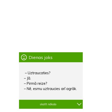
Dienas joks
– Uztraucaties?
– Jā.
– Pirmā reize?
– Nē, esmu uztraucies arī agrāk.
skatīt nākošo