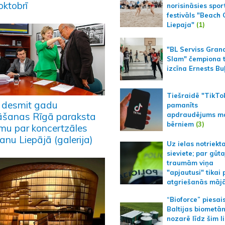
oktobrī
norisināsies spor
festivāls "Beach
Liepaja"
(1)
"BL Serviss Gran
Slam" čempiona t
izcīna Ernests Bu
Tiešraidē "TikTo
 desmit gadu
pamanīts
apdraudējums m
āšanas Rīgā paraksta
bērniem
(3)
umu par koncertzāles
anu Liepājā (galerija)
Uz ielas notriekt
sieviete; par gūt
traumām viņa
"apjautusi" tikai 
atgriešanās māj
“Bioforce” piesai
Baltijas biometā
nozarē līdz šim l