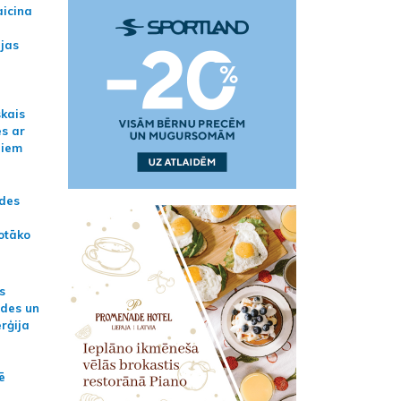
aicina
ijas
skais
es ar
jiem
ādes
otāko
s
ides un
erģija
ē