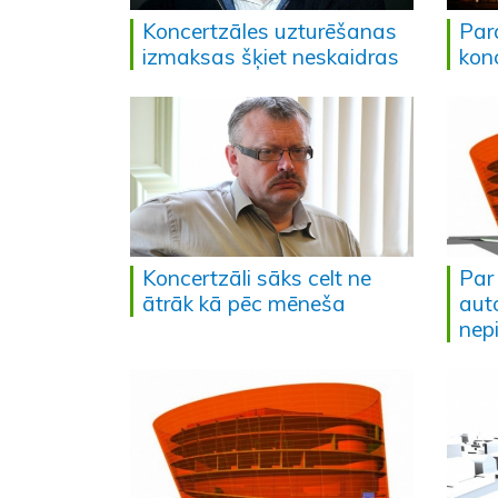
Koncertzāles uzturēšanas
Par
izmaksas šķiet neskaidras
kon
Koncertzāli sāks celt ne
Par
ātrāk kā pēc mēneša
aut
nepi