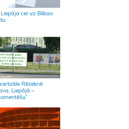
 Liepāja cer uz Bilbao
ktu
certzāle Rēzeknē
ava, Liepājā –
komentēšu”