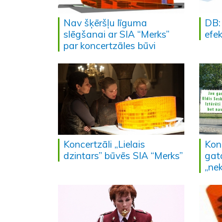
Nav šķēršļu līguma
DB:
slēgšanai ar SIA “Merks”
efe
par koncertzāles būvi
Koncertzāli „Lielais
Kon
dzintars” būvēs SIA “Merks”
gat
„ne