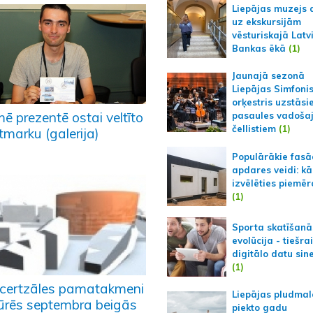
Liepājas muzejs 
uz ekskursijām
vēsturiskajā Latv
Bankas ēkā
(1)
Jaunajā sezonā
Liepājas Simfoni
orķestris uzstāsi
ē prezentē ostai veltīto
pasaules vadoša
čellistiem
(1)
tmarku (galerija)
Populārākie fas
apdares veidi: kā
izvēlēties piemēr
(1)
Sporta skatīšanā
evolūcija - tiešra
digitālo datu sin
(1)
certzāles pamatakmeni
Liepājas pludmal
ūrēs septembra beigās
piekto gadu