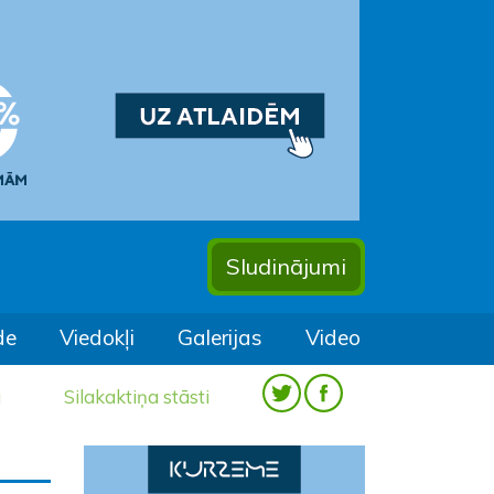
Sludinājumi
de
Viedokļi
Galerijas
Video
a
Silakaktiņa stāsti