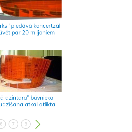
rks" piedāvā koncertzāli
ūvēt par 20 miljoniem
lā dzintara” būvnieka
udzīšana atkal atlikta
6
7
8