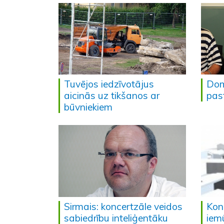
Tuvējos iedzīvotājus
Dom
aicinās uz tikšanos ar
pas
būvniekiem
Sirmais: koncertzāle veidos
Kon
sabiedrību inteliģentāku
iem