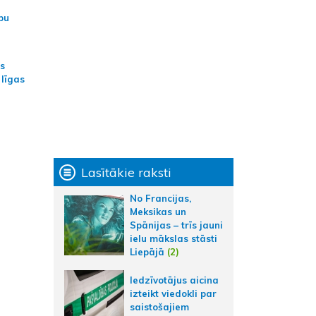
bu
as
 līgas
Lasītākie raksti
No Francijas,
Meksikas un
Spānijas – trīs jauni
ielu mākslas stāsti
Liepājā
(2)
Iedzīvotājus aicina
izteikt viedokli par
saistošajiem