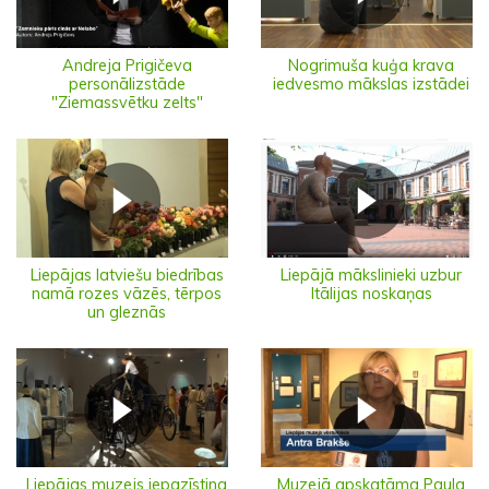
Andreja Prigičeva
Nogrimuša kuģa krava
personālizstāde
iedvesmo mākslas izstādei
"Ziemassvētku zelts"
Liepājas latviešu biedrības
Liepājā mākslinieki uzbur
namā rozes vāzēs, tērpos
Itālijas noskaņas
un gleznās
Liepājas muzejs iepazīstina
Muzejā apskatāma Paula