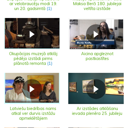
ar velobraucēju modi 19.
Maksa Berči 180. jubilejai
un 20. gadsimtā
(1)
veltīta izstāde
Okupācijas muzejā atklāj
Aicina apgleznot
pēdējo izstādi pirms
pastkastītes
plānotā remonta
(1)
Latviešu biedrības nams
Ar izstādes atklāšanu
atkal ver durvis izstāžu
ievada plenēra 25. jubileju
apmeklētājiem