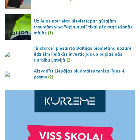
Uz ielas notriekta sieviete; par gūtajām
traumām viņa "apjautusi" tikai pēc atgriešanās
mājās
(1)
“Bioforce” piesaista Baltijas biometāna nozarē
līdz šim lielākās investīcijas un paplašinās
darbību Latvijā
(2)
Aizvadīts Liepājas pludmales tenisa līgas 4.
posms
(2)