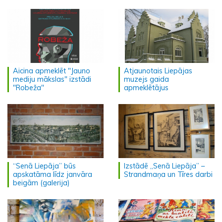
Aicina apmeklēt "Jauno
Atjaunotais Liepājas
mediju mākslas" izstādi
muzejs gaida
"Robeža"
apmeklētājus
“Senā Liepāja” būs
Izstādē „Senā Liepāja” –
apskatāma līdz janvāra
Strandmaņa un Tīres darbi
beigām (galerija)