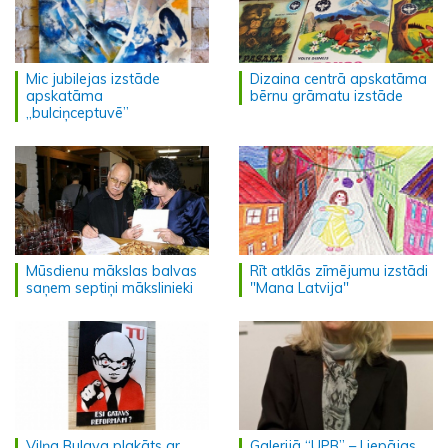
Mic jubilejas izstāde
Dizaina centrā apskatāma
apskatāma
bērnu grāmatu izstāde
„bulciņceptuvē”
Mūsdienu mākslas balvas
Rīt atklās zīmējumu izstādi
saņem septiņi mākslinieki
"Mana Latvija"
Viļņa Bulava plakāts ar
Galerijā “UPB” – Liepājas