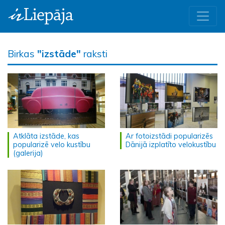
Birkas
"izstāde"
raksti
Atklāta izstāde, kas
Ar fotoizstādi popularizēs
popularizē velo kustību
Dānijā izplatīto velokustību
(galerija)