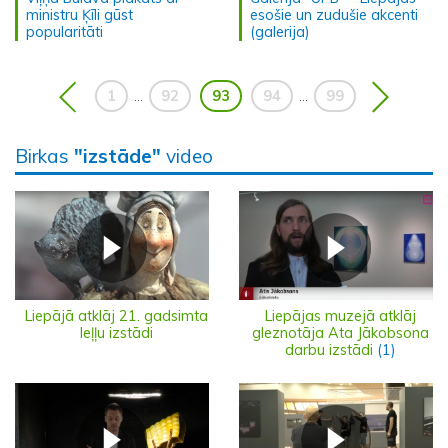
ministru Ķīli gūst
esošie un zudušie akcenti
popularitāti
(galerija)
1
92
93
94
99
...
...
Birkas
"izstāde"
video
Liepājā atklāj 21. gadsimta
Liepājas muzejā atklāj
leļļu izstādi
gleznotāja Ata Jākobsona
darbu izstādi
(1)