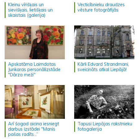
Kleinu vīrišķais un
Vecticībnieku draudzes
sievišķais, lietišķais un
vēsture fotogrāfijās
skaistais (galerija)
Apskatāma Laimdotas
Kārli Edvard Strandmani,
Junkaras personālizstāde
sveicināts atkal Liepājā!
"Dārza meži"
Arī šogad aicina iesniegt
Tapusi Liepājas rakstnieku
darbus izstādei "Manis
fotogalerija
pašas radīts...”