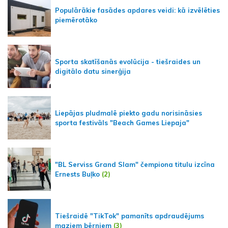
Populārākie fasādes apdares veidi: kā izvēlēties
piemērotāko
Sporta skatīšanās evolūcija - tiešraides un
digitālo datu sinerģija
Liepājas pludmalē piekto gadu norisināsies
sporta festivāls "Beach Games Liepaja"
"BL Serviss Grand Slam" čempiona titulu izcīna
Ernests Buļko
(2)
Tiešraidē "TikTok" pamanīts apdraudējums
maziem bērniem
(3)