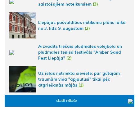
saistošajiem noteikumiem
(3)
Liepājas pašvaldības notikumu plāns laikā
no 3. līdz 9. augustam
(2)
Aizvadīts trešais pludmales volejbola un
pludmales tenisa festivāls "Amber Sand
Fest Liepāja"
(2)
Uz ielas notriekta sieviete; par gūtajām
traumām viņa "apjautusi" tikai pēc
atgriešanās mājās
(1)
skatīt nākošo