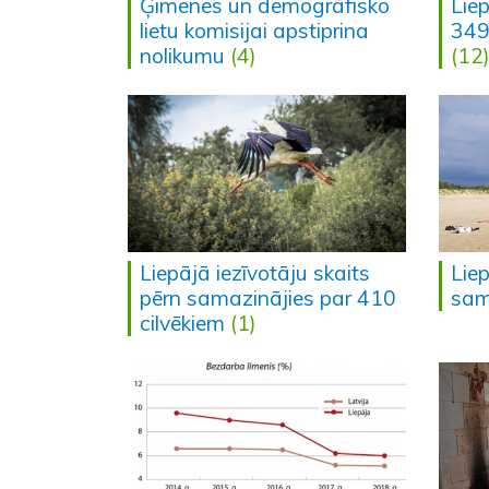
Ģimenes un demogrāfisko
Lie
lietu komisijai apstiprina
349
nolikumu
(4)
(12
Liepājā iezīvotāju skaits
Liep
pērn samazinājies par 410
sam
cilvēkiem
(1)