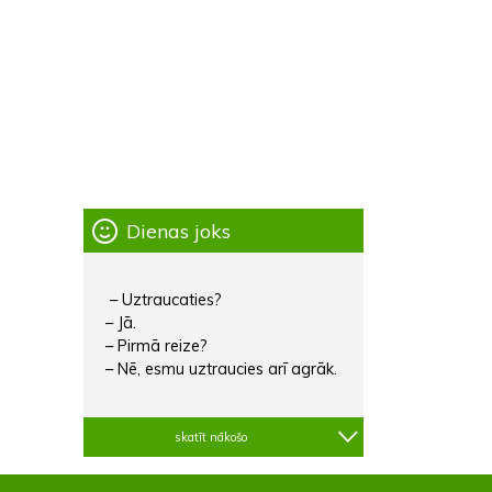
Dienas joks
– Uztraucaties?
– Jā.
– Pirmā reize?
– Nē, esmu uztraucies arī agrāk.
skatīt nākošo