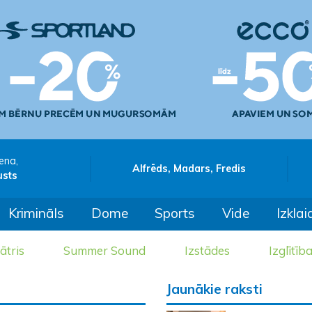
ena,
Alfrēds, Madars, Fredis
usts
Krimināls
Dome
Sports
Vide
Izklai
ātris
Summer Sound
Izstādes
Izglītīb
Jaunākie raksti