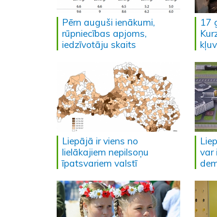
Pērn auguši ienākumi,
17 
rūpniecības apjoms,
Kur
iedzīvotāju skaits
kļu
Liepājā ir viens no
Lie
lielākajiem nepilsoņu
var 
īpatsvariem valstī
dem