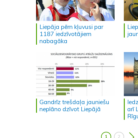
Liepāja pērn kļuvusi par
Liep
1187 iedzīvotājiem
jau
nabagāka
Gandrīz trešdaļa jauniešu
Iedz
neplāno dzīvot Liepājā
arī 
Rīg
1
2