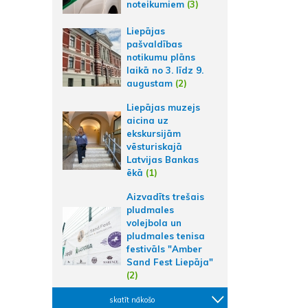
noteikumiem
(3)
Liepājas
pašvaldības
notikumu plāns
laikā no 3. līdz 9.
augustam
(2)
Liepājas muzejs
aicina uz
ekskursijām
vēsturiskajā
Latvijas Bankas
ēkā
(1)
Aizvadīts trešais
pludmales
volejbola un
pludmales tenisa
festivāls "Amber
Sand Fest Liepāja"
(2)
skatīt nākošo