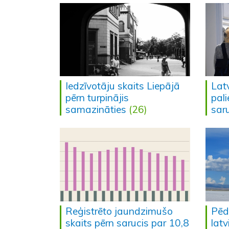
Iedzīvotāju skaits Liepājā
Latv
pērn turpinājis
pali
samazināties
(26)
sar
Reģistrēto jaundzimušo
Pēd
skaits pērn sarucis par 10,8
latv