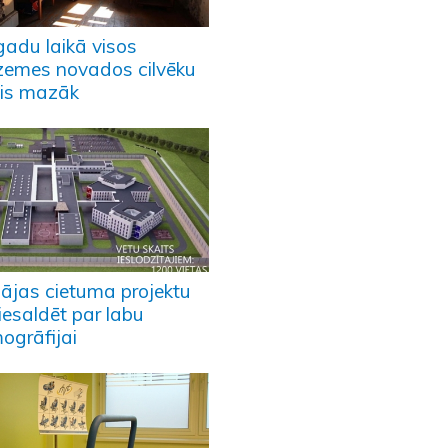
gadu laikā visos
zemes novados cilvēku
vis mazāk
pājas cietuma projektu
iesaldēt par labu
ogrāfijai