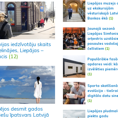
Liepājas muzejs 
uz ekskursijām
vēsturiskajā Latv
Bankas ēkā
(1)
Jaunajā sezonā
Liepājas Simfoni
orķestris uzstāsi
ijas iedzīvotāju skaits
pasaules vadoša
čellistiem
(1)
elinājies, Liepājas –
ucis
(12)
Populārākie fas
apdares veidi: kā
izvēlēties piemēr
(1)
Sporta skatīšanā
evolūcija - tiešra
digitālo datu sin
(1)
ējos desmit gados
Liepājas pludmal
iešu īpatsvars Latvijā
piekto gadu