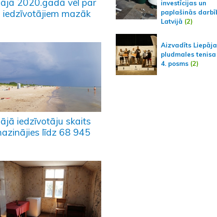
pājā 2020.gadā vēl par
investīcijas un
 iedzīvotājiem mazāk
paplašinās darbī
Latvijā
(2)
)
Aizvadīts Liepāj
pludmales tenisa
4. posms
(2)
ājā iedzīvotāju skaits
azinājies līdz 68 945