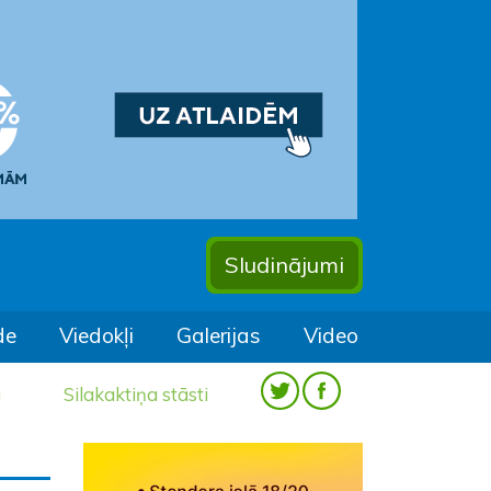
Sludinājumi
de
Viedokļi
Galerijas
Video
a
Silakaktiņa stāsti