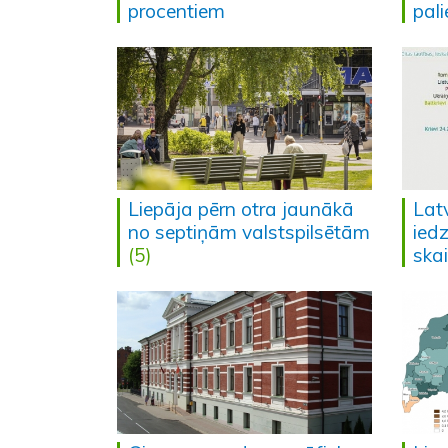
procentiem
pali
Liepāja pērn otra jaunākā
Latv
no septiņām valstspilsētām
iedz
(5)
skai