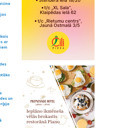
aicina
ijas
skais
es ar
jiem
ādes
otāko
s
ides un
erģija
ē