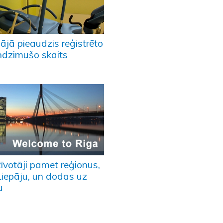
ājā pieaudzis reģistrēto
ndzimušo skaits
īvotāji pamet reģionus,
Liepāju, un dodas uz
u