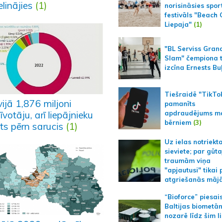
elinājies
(1)
norisināsies spor
festivāls "Beach
Liepaja"
(1)
"BL Serviss Gran
Slam" čempiona t
izcīna Ernests Bu
Tiešraidē "TikTo
ijā 1,876 miljoni
pamanīts
apdraudējums m
īvotāju, arī liepājnieku
bērniem
(3)
ts pērn sarucis
(1)
Uz ielas notriekt
sieviete; par gūt
traumām viņa
"apjautusi" tikai 
atgriešanās māj
“Bioforce” piesai
Baltijas biometā
nozarē līdz šim l