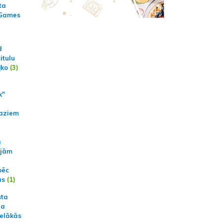
ta
 Games
d
itulu
ļko
(3)
k"
aziem
a
ajām
pēc
ās
(1)
sta
na
ielākās