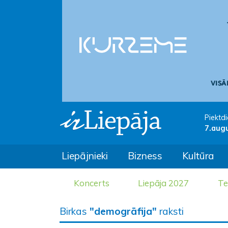
Piektdi
7.aug
Liepājnieki
Bizness
Kultūra
Koncerts
Liepāja 2027
Te
Birkas
"demogrāfija"
raksti