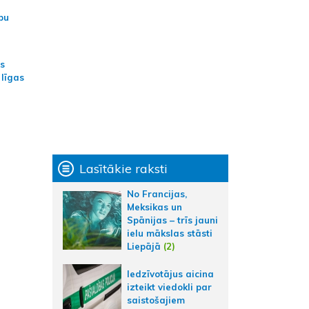
bu
as
 līgas
Lasītākie raksti
No Francijas,
Meksikas un
Spānijas – trīs jauni
ielu mākslas stāsti
Liepājā
(2)
Iedzīvotājus aicina
izteikt viedokli par
saistošajiem