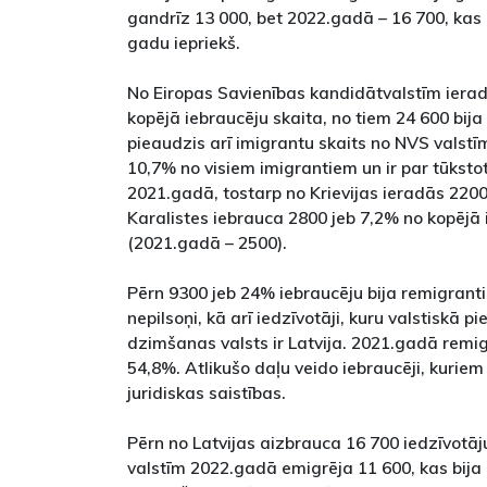
gandrīz 13 000, bet 2022.gadā – 16 700, kas 
gadu iepriekš.
No Eiropas Savienības kandidātvalstīm ierad
kopējā iebraucēju skaita, no tiem 24 600 bija
pieaudzis arī imigrantu skaits no NVS valstīm
10,7% no visiem imigrantiem un ir par tūksto
2021.gadā, tostarp no Krievijas ieradās 220
Karalistes iebrauca 2800 jeb 7,2% no kopējā 
(2021.gadā – 2500).
Pērn 9300 jeb 24% iebraucēju bija remigranti 
nepilsoņi, kā arī iedzīvotāji, kuru valstiskā pie
dzimšanas valsts ir Latvija. 2021.gadā remig
54,8%. Atlikušo daļu veido iebraucēji, kuriem 
juridiskas saistības.
Pērn no Latvijas aizbrauca 16 700 iedzīvotāj
valstīm 2022.gadā emigrēja 11 600, kas bija