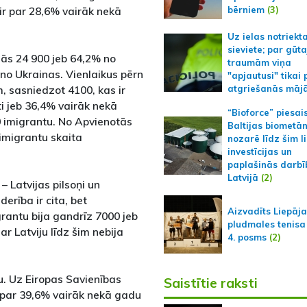
bērniem
(3)
ir par 28,6% vairāk nekā
Uz ielas notriekt
sieviete; par gūt
ās 24 900 jeb 64,2% no
traumām viņa
 no Ukrainas. Vienlaikus pērn
"apjautusi" tikai 
, sasniedzot 4100, kas ir
atgriešanās māj
ti jeb 36,4% vairāk nekā
“Bioforce” piesai
0 imigrantu. No Apvienotās
Baltijas biometā
imigrantu skaita
nozarē līdz šim l
investīcijas un
paplašinās darbī
Latvijā
(2)
– Latvijas pilsoņi un
derība ir cita, bet
Aizvadīts Liepāj
rantu bija gandrīz 7000 jeb
pludmales tenisa
ar Latviju līdz šim nebija
4. posms
(2)
u. Uz Eiropas Savienības
Saistītie raksti
 par 39,6% vairāk nekā gadu