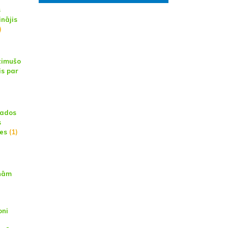
s
inājis
)
zimušo
is par
gados
s
ies
(1)
iņām
)
oni