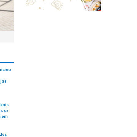
aicina
ijas
skais
es ar
jiem
ādes