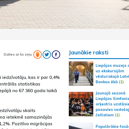
Jaunākie raksti
Dalies ar šo ziņu:
Liepājas muzejs 
uz ekskursijām
vēsturiskajā Latv
 iedzīvotāju, kas ir par 0,4%
Bankas ēkā
(1)
entrālās statistikas
iepājā no 67 360 gada laikā
Jaunajā sezonā
Liepājas Simfoni
orķestris uzstāsi
pasaules vadoša
iedzīvotāju skaits
čellistiem
(1)
ma ietekmē samazinājās
 1,2%. Pozitīvo migrācijas
Populārākie fas