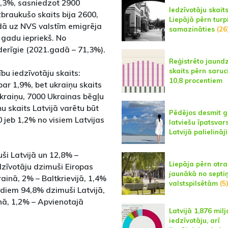
6,3%, sasniedzot 2900
Iedzīvotāju skait
zbraukušo skaits bija 2600,
Liepājā pērn turp
adā uz NVS valstīm emigrēja
samazināties
(26
 gadu iepriekš. No
derīgie (2021.gadā – 71,3%).
Reģistrēto jaund
skaits pērn saruc
bu iedzīvotāju skaits:
10,8 procentiem
– par 1,9%, bet ukraiņu skaits
ukraiņu, 7000 Ukrainas bēgļu
u skaits Latvijā varētu būt
Pēdējos desmit 
0 jeb 1,2% no visiem Latvijas
latviešu īpatsvar
Latvijā palielināj
ši Latvijā un 12,8% –
Liepāja pērn otra
edzīvotāju dzimuši Eiropas
jaunākā no sept
rainā, 2% – Baltkrievijā, 1,4%
valstspilsētām
(5
adiem 94,8% dzimuši Latvijā,
nā, 1,2% – Apvienotajā
Latvijā 1,876 milj
iedzīvotāju, arī