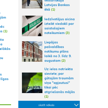
vēsturiskajā
Latvijas Bankas
ēkā
(1)
a
ajām
Iedzīvotājus aicina
izteikt viedokli par
pēc
saistošajiem
ās
(1)
noteikumiem
(3)
sta
Liepājas
na
pašvaldības
ielākās
notikumu plāns
laikā no 3. līdz 9.
bu
augustam
(2)
Uz ielas notriekta
sieviete; par
as
gūtajām traumām
 līgas
viņa "apjautusi"
tikai pēc
atgriešanās mājās
(1)
skatīt nākošo