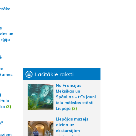
otāko
s
ides un
erģija
ē
ta
Lasītākie raksti
 Games
No Francijas,
Meksikas un
d
Spānijas – trīs jauni
itulu
ielu mākslas stāsti
ļko
(3)
Liepājā
(2)
Liepājas muzejs
k"
aicina uz
ekskursijām
aziem