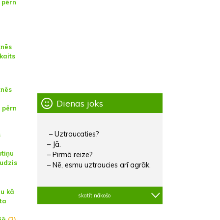
s pērn
tnēs
kaits
tnēs
%
Dienas joks
 pērn
– Uztraucaties?
s
– Jā.
ptiņu
– Pirmā reize?
udzis
– Nē, esmu uztraucies arī agrāk.
du kā
skatīt nākošo
ta
jā
(2)