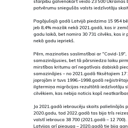
starpību galvenokārt veido 23 500 Ukrainas bēg
patvērumu sniegušās valsts iedzīvotāju skai
Pagājušajā gadā Latvijā piedzima 15 954 bēr
jeb 8,4% mazāk nekā 2021.gadā, kas ir zemā
gadu laikā, bet nomira 30 731 cilvēks, kas i
nekā gadu iepriekš.
Pērn, mazinoties saslimstībai ar "Covid-19",
samazinājusies, bet tā pārsniedza laiku pir
mirstības kritumu arī negatīvais dabiskā pi
samazinājies – no 2021.gadā fiksētajiem 17 2
joprojām ir tuvs 1996.–1998.gadā reģistrēta
ilgtermiņa migrācijas rezultātā iedzīvotāju sk
cilvēkiem, kas nebija noticis kopš neatkarīb
Ja 2021.gadā iebraucēju skaits palielinājās 
2020.gadu, tad 2022.gadā tas bija trīs reizes
valstī iebrauca 38 700 (2021.gadā – 12 700).
Latvijas arī pieauga – 2020.gadā tie bija ga