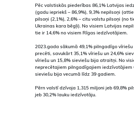
Pēc valstiskās piederības 86,1% Latvijas iedzī
(gadu iepriekš – 86,9%), 9,3% nepilsoņi (attie
pilsoņi (2,1%), 2,6% – citu valstu pilsoņi (no
Ukrainas kara bēgļi). No visiem Latvijas nep
tie ir 14,6% no visiem Rīgas iedzīvotājiem.
2023.gada sākumā 49,1% pilngadīgo vīriešu u
precēti, savukārt 35,1% vīriešu un 24,6% siev
vīriešu un 15,8% sieviešu bija atraitņi. No v
neprecētajiem pilngadīgajiem iedzīvotājiem 
sieviešu bija vecumā līdz 39 gadiem.
Pērn valstī dzīvoja 1,315 miljoni jeb 69,8% pi
jeb 30,2% lauku iedzīvotāju.