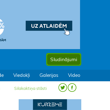
Sludinājumi
de
Viedokļi
Galerijas
Video
a
Silakaktiņa stāsti