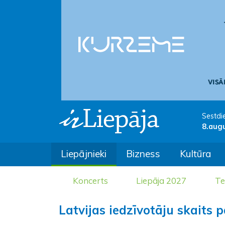
Sestdi
8.aug
Liepājnieki
Bizness
Kultūra
Koncerts
Liepāja 2027
Te
Latvijas iedzīvotāju skaits pa