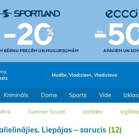
ena,
Mudīte, Vladislavs, Vladislava
usts
Krimināls
Dome
Sports
Vide
Izklai
ātris
Summer Sound
Izstādes
Izglītīb
lielinājies, Liepājas – sarucis
(12)