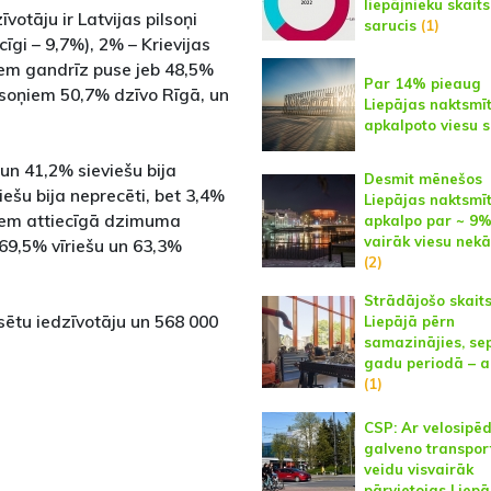
liepājnieku skait
votāju ir Latvijas pilsoņi
sarucis
(1)
cīgi – 9,7%), 2% – Krievijas
 tiem gandrīz puse jeb 48,5%
Par 14% pieaug
ilsoņiem 50,7% dzīvo Rīgā, un
Liepājas naktsmī
apkalpoto viesu s
n 41,2% sieviešu bija
Desmit mēnešos
iešu bija neprecēti, bet 3,4%
Liepājas naktsmī
isiem attiecīgā dzimuma
apkalpo par ~ 9
vairāk viesu nekā
69,5% vīriešu un 63,3%
(2)
Strādājošo skait
lsētu iedzīvotāju un 568 000
Liepājā pērn
samazinājies, se
gadu periodā – a
(1)
CSP: Ar velosipē
galveno transpor
veidu visvairāk
pārvietojas Liepā