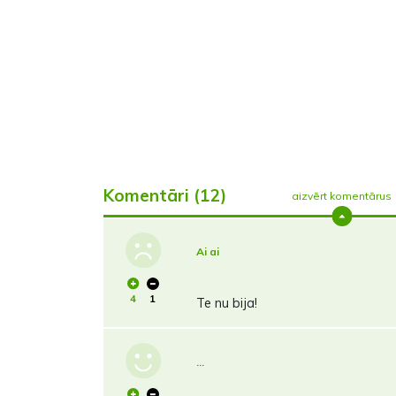
Komentāri (12)
aizvērt komentārus
Ai ai
4
1
Te nu bija!
...