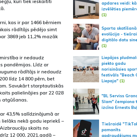
ļu, kuri tiek ieskaitīti
apdares veidi: kā
tā.
izvēlēties piemēr
(1)
ni, kas ir par 1466 bērniem
Sporta skatīšanā
kais rādītājs pēdējo simt
evolūcija - tiešra
r par 3869 jeb 11,2% mazāk
digitālo datu sin
(1)
 mirstība ir nedaudz
Liepājas pludmal
piekto gadu
ms pandēmijas. Līdz ar
norisināsies spor
eauguma rādītājs ir nedaudz
festivāls "Beach
00 līdz 14 800 pērn, bet
Liepaja"
(1)
jam. Savukārt starptautiskās
aits palielinājies par 22 028
"BL Serviss Gran
as atgūšanas.
Slam" čempiona t
izcīna Ernests Bu
par 43,5% salīdzinājumā ar
 lielāks nekā gadu iepriekš –
Tiešraidē "TikTo
 Aizbraucēju skaits no
pamanīts
ndrīz 12 000, 2021.gadā –
apdraudējums m