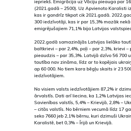
iepriekš. Emigrācija uz Vāciju pieauga par 1
(2021.gadā – 2500). Uz Apvienoto Karalisti i
kas ir gandrīz tikpat cik 2021.gadā. 2022.g
300 iedzīvotāji, kas ir par 15,3% mazāk nekā
emigrējušajiem 71,1% bija Latvijas valstspie
2022.gadā samazinājās Latvijas lielāko tautī
baltkrievi – par 2,4%, poļi – par 2,3%, krievi 
pieaudzis – par 35,3%. Latvijā dzīvo 56 700 
tautība nav zināma, līdz ar to kopējais ukraiņ
ap 60 000. No tiem kara bēgļu skaits ir 23 50
iedzīvotājiem.
No visiem valsts iedzīvotājiem 87,2% ir dzimu
ārvalstīs. Dati arī liecina, ka 1,2% Latvijas i
Savienības valstīs, 5,4% – Krievijā, 2,8% – Uk
– citās valstīs. No bērniem vecumā līdz 17 g
seko 7660 jeb 2,1% bērnu, kuri dzimuši Ukrai
Karalistē, bet 0,3% – Īrijā un Krievijā.