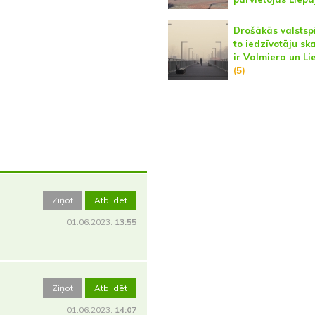
Drošākās valstsp
to iedzīvotāju sk
ir Valmiera un Li
(5)
Ziņot
Atbildēt
01.06.2023.
13:55
Ziņot
Atbildēt
01.06.2023.
14:07