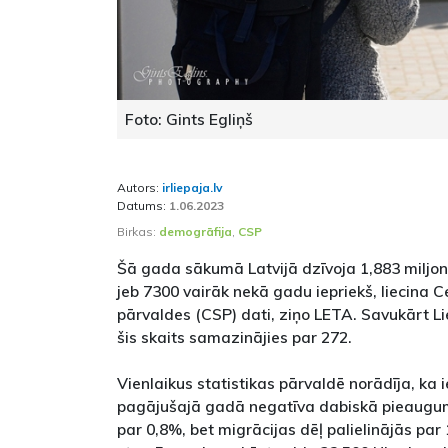
Foto: Gints Egliņš
Autors:
irliepaja.lv
Datums:
1.06.2023
Birkas:
demogrāfija
,
CSP
Šā gada sākumā Latvijā dzīvoja 1,883 miljoni
jeb 7300 vairāk nekā gadu iepriekš, liecina C
pārvaldes (CSP) dati, ziņo LETA. Savukārt L
šis skaits samazinājies par 272.
Vienlaikus statistikas pārvaldē norādīja, ka 
pagājušajā gadā negatīva dabiskā pieaugu
par 0,8%, bet migrācijas dēļ palielinājās par