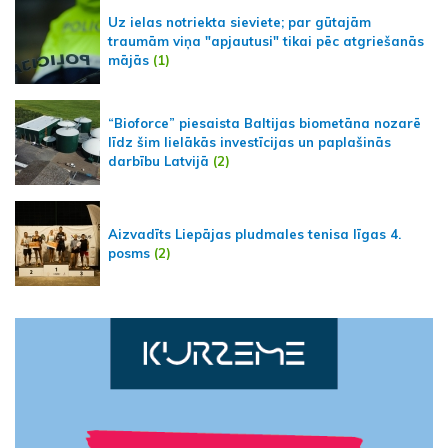
Uz ielas notriekta sieviete; par gūtajām
traumām viņa "apjautusi" tikai pēc atgriešanās
mājās
(1)
“Bioforce” piesaista Baltijas biometāna nozarē
līdz šim lielākās investīcijas un paplašinās
darbību Latvijā
(2)
Aizvadīts Liepājas pludmales tenisa līgas 4.
posms
(2)