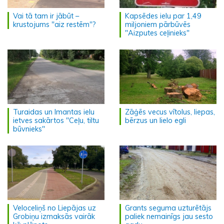
Vai tā tam ir jābūt –
Kapsēdes ielu par 1,49
krustojums "aiz restēm"?
miljoniem pārbūvēs
"Aizputes ceļinieks"
Turaidas un Imantas ielu
Zāģēs vecus vītolus, liepas,
ietves sakārtos "Ceļu, tiltu
bērzus un lielo egli
būvnieks"
Veloceliņš no Liepājas uz
Grants seguma uzturētājs
Grobiņu izmaksās vairāk
paliek nemainīgs jau sesto