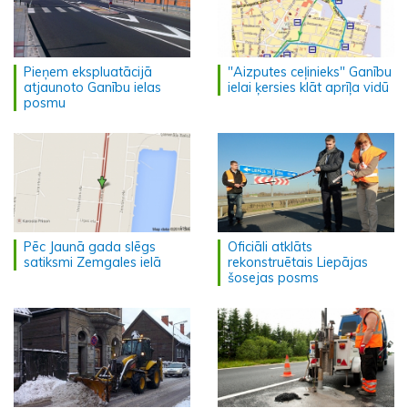
Pieņem ekspluatācijā
"Aizputes ceļinieks" Ganību
atjaunoto Ganību ielas
ielai ķersies klāt aprīļa vidū
posmu
Pēc Jaunā gada slēgs
Oficiāli atklāts
satiksmi Zemgales ielā
rekonstruētais Liepājas
šosejas posms