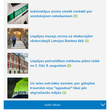
Iedzīvotājus aicina izteikt viedokli par
saistošajiem noteikumiem
(3)
Liepājas muzejs aicina uz ekskursijām
vēsturiskajā Latvijas Bankas ēkā
(1)
Liepājas pašvaldības notikumu plāns laikā
no 3. līdz 9. augustam
(2)
Uz ielas notriekta sieviete; par gūtajām
traumām viņa "apjautusi" tikai pēc
atgriešanās mājās
(1)
skatīt nākošo