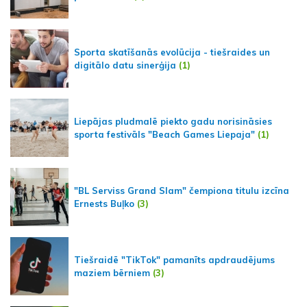
Sporta skatīšanās evolūcija - tiešraides un
digitālo datu sinerģija
(1)
Liepājas pludmalē piekto gadu norisināsies
sporta festivāls "Beach Games Liepaja"
(1)
"BL Serviss Grand Slam" čempiona titulu izcīna
Ernests Buļko
(3)
Tiešraidē "TikTok" pamanīts apdraudējums
maziem bērniem
(3)