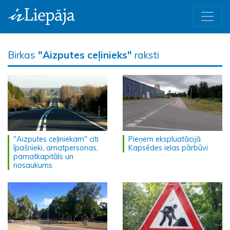
Birkas
"Aizputes ceļinieks"
raksti
"Aizputes ceļiniekam" citi
Pieņem ekspluatācijā
īpašnieki, amatpersonas,
Kapsēdes ielas pārbūvi
pamatkapitāls un
nosaukums