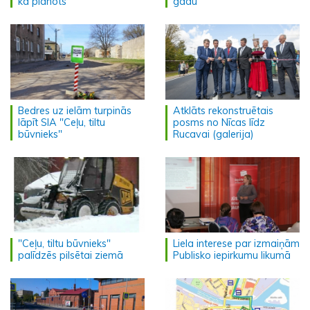
kā plānots
gadu
Bedres uz ielām turpinās
Atklāts rekonstruētais
lāpīt SIA "Ceļu, tiltu
posms no Nīcas līdz
būvnieks"
Rucavai (galerija)
"Ceļu, tiltu būvnieks"
Liela interese par izmaiņām
palīdzēs pilsētai ziemā
Publisko iepirkumu likumā