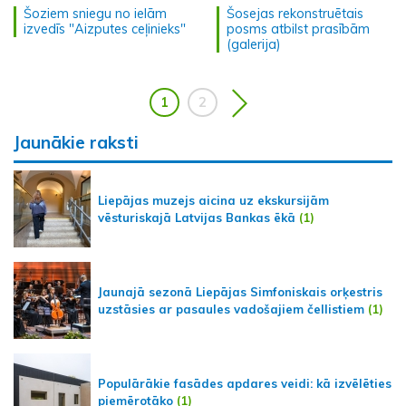
Šoziem sniegu no ielām
Šosejas rekonstruētais
izvedīs "Aizputes ceļinieks"
posms atbilst prasībām
(galerija)
1
2
Jaunākie raksti
Liepājas muzejs aicina uz ekskursijām
vēsturiskajā Latvijas Bankas ēkā
(1)
Jaunajā sezonā Liepājas Simfoniskais orķestris
uzstāsies ar pasaules vadošajiem čellistiem
(1)
Populārākie fasādes apdares veidi: kā izvēlēties
piemērotāko
(1)