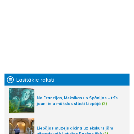
Lasītākie raksti
No Francijas, Meksikas un Spānijas – trīs
jauni ielu mākslas stāsti Liepājā
(2)
Liepājas muzejs aicina uz ekskursijām
vēsturiskajā Latvijas Bankas ēkā
(1)