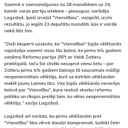
Saeimā ir samazinājusies no 28 mandātiem uz 24,
kamēr varas partiju ietekme – pieaugusi, norādīja
Lagzdiņš, īpaši izceļot "Vienotības", viņaprāt, izcilo
rezultātu, jo iegūti 23 deputātu mandāti, kas ir vairāk
nekā līdz šim.
"Daži eksperti uzskata, ka "Vienotībai" šajās vēlēšanās
vajadzēja saņemt visas tās balsis, ko pirms trīs gadiem
saņēma Reformu partija (RP) ar Valdi Zatleru
priekšgalā, taču šie cilvēki nesaprot vienu lietu – par
Zatleru pirms trīs gadiem balsoja tā saucamais mūžīgi
neapmierinātais vēlētājs, kurš uz katrām vēlēšanām
meklē jaunu Laimes lāci. Viņi šajās vēlēšanās nevarēja
balsot par "Vienotību", kura realizē skarbu reformu
politiku un rīkojas pretēji tam, ko vēlas neapmierinātais
vēlētājs," sacīja Lagzdiņš.
Lagzdiņš arī norāda, ka pirms vēlēšanām pret
"Vienotību" tika vērsti daudzi kompromati, turklāt četri