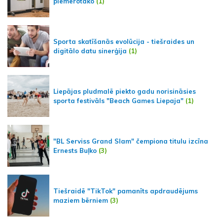
piemērotāko
(1)
Sporta skatīšanās evolūcija - tiešraides un
digitālo datu sinerģija
(1)
Liepājas pludmalē piekto gadu norisināsies
sporta festivāls "Beach Games Liepaja"
(1)
"BL Serviss Grand Slam" čempiona titulu izcīna
Ernests Buļko
(3)
Tiešraidē "TikTok" pamanīts apdraudējums
maziem bērniem
(3)