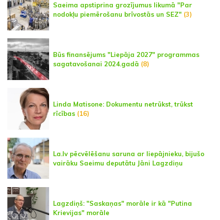
Saeima apstiprina grozījumus likumā "Par
nodokļu piemērošanu brīvostās un SEZ"
(3)
Būs finansējums "Liepāja 2027" programmas
sagatavošanai 2024.gadā
(8)
Linda Matisone: Dokumentu netrūkst, trūkst
rīcības
(16)
La.lv pēcvēlēšanu saruna ar liepājnieku, bijušo
vairāku Saeimu deputātu Jāni Lagzdiņu
Lagzdiņš: "Saskaņas" morāle ir kā "Putina
Krievijas" morāle