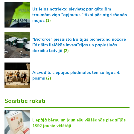
Uz ielas notriekta sieviete; par gūtajām
traumām viņa "apjautusi" tikai pēc atgriešanās
mājās
(1)
“Bioforce” piesaista Baltijas biometāna nozarē
līdz šim lielākās investīcijas un paplašinās
darbību Latvijā
(2)
Aizvadīts Liepājas pludmales tenisa līgas 4.
posms
(2)
Saistītie raksti
Liepājā bērnu un jauniešu vēlēšanās piedalījās
1392 jaunie vēlētāji