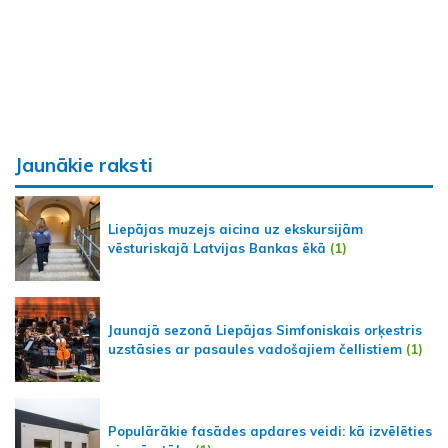
Jaunākie raksti
Liepājas muzejs aicina uz ekskursijām
vēsturiskajā Latvijas Bankas ēkā
(1)
Jaunajā sezonā Liepājas Simfoniskais orķestris
uzstāsies ar pasaules vadošajiem čellistiem
(1)
Populārākie fasādes apdares veidi: kā izvēlēties