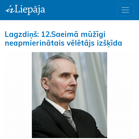
Lagzdiņš: 12.Saeimā mūžīgi
neapmierinātais vēlētājs izšķīda