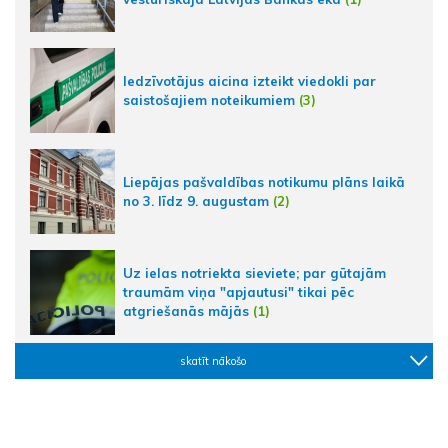
Iedzīvotājus aicina izteikt viedokli par
saistošajiem noteikumiem
(3)
Liepājas pašvaldības notikumu plāns laikā
no 3. līdz 9. augustam
(2)
Uz ielas notriekta sieviete; par gūtajām
traumām viņa "apjautusi" tikai pēc
atgriešanās mājās
(1)
skatīt nākošo