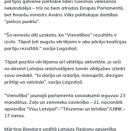
partijas galvenie politiskie līderi Saeimas vēlēšanās
nekandidēja – trīs no tiem atrodas Eiropas Parlamentā,
bet finanšu ministrs Andris Vilks politiskajai darbībai
"pielicis punktu".
"Šo iemeslu dēļ uzskatu, ka "Vienotības" rezultāts ir
izcils. Tāpat ļoti augstu vērtējami ir abu pārējo koalīcijas
partiju rezultāti," sacīja Lagzdiņš.
Tāpat pozitīvi vērtējama arī vēlētāju aktivitāte, jo seši
no desmit Latvijas iedzīvotājiem tomēr vēlējušies izteikt
savu viedokli, "to darīja un izdarīja, manuprāt, diezgan
prātīgi un valstiski", sacīja Lagzdiņš.
"Vienotība" jaunajā parlamenta sasaukumā ieguvusi 23
mandātus, Zaļo un zemnieku savienība – 21, nacionālā
apvienība "Visu Latvijai!"–"Tēvzemei un brīvībai"/LNNK –
17 vietas.
Mārtiņa Bondara vadītā Latvijas Reģionu apvienība