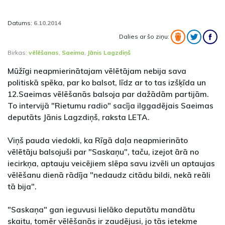
Datums:
6.10.2014
Dalies ar šo ziņu:
Birkas:
vēlēšanas
,
Saeima
,
Jānis Lagzdiņš
Mūžīgi neapmierinātajam vēlētājam nebija sava
politiskā spēka, par ko balsot, līdz ar to tas izšķīda un
12.Saeimas vēlēšanās balsoja par dažādām partijām.
To intervijā "Rietumu radio" sacīja ilggadējais Saeimas
deputāts Jānis Lagzdiņš, raksta LETA.
Viņš pauda viedokli, ka Rīgā daļa neapmierināto
vēlētāju balsojuši par "Saskaņu", taču, izejot ārā no
iecirkņa, aptauju veicējiem slēpa savu izvēli un aptaujas
vēlēšanu dienā rādīja "nedaudz citādu bildi, nekā reāli
tā bija".
"Saskaņa" gan ieguvusi lielāko deputātu mandātu
skaitu, tomēr vēlēšanās ir zaudējusi, jo tās ietekme