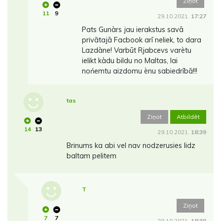
Ziņot
11
9
29.10.2021.
17:27
Pats Gunàrs jau ierakstus savā
privātajā Facbook arī neliek, to dara
Lazdàne! Varbūt Rjabcevs varètu
ielikt kàdu bildu no Maltas, lai
nońemtu aizdomu ènu sabiedrībā!!!
tas
Ziņot
Atbildēt
14
13
29.10.2021.
18:39
Brinums ka abi vel nav nodzerusies lidz
baltam pelitem
T
Ziņot
7
7
29.10.2021.
18:39