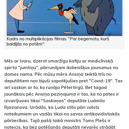
Kadrs no multiplikācijas filmas "Par begemotu, kurš
baidījās no potēm".
Mēs ar Ivaru, dzerot smaržīgu kafiju ar medicīniskā
spirta "jumtiņu", pārrunājam ikdienišķus jaunumus no
domes nama. Pēc mūsu mēra Ansiņa teiktā trīs no
deputātiem nav bijuši sapotējušies pret "Covid-19". Tas
arī saskan ar to, ko runāja Pētertirgū. Bet tagad
jaunākais pēc Ansiņa paziņojuma ir tas, ka no potes ir
izvairījusies tikai "Saskaņas" deputāte Ludmila
Rjazanova. Izrādās, ka Ļuda stāv pāri valsts
noteikumiem un vadās tikai no savas antikovidistiskās
pārliecības. Tajā pašā laikā ministrs Toms Plešs ir
noteicis, ka bez potēšanās deputāti nevarēs strādāt