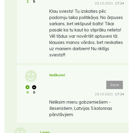
2
5
29.10.2021.
17:24
Klau sviests! Tu izskaties pēc
padomju laika politikāņa. No ārpuses
sarkans, bet iekšpusē balts! Tikai
pasaki ka tu kaut ko stiprāku nelieto!
Vēl tādus var novērtēt aptuveni tā:
klausies manos vārdos, bet neskaties
uz maniem darbiem! Nu riktīgs
sviests!!!
Neliksim!
Ziņot
0
0
29.10.2021.
17:24
Neliksim mieru gobzemiešiem -
šleseristiem, Latvijas 5.kolonnas
pārstāvjiem.
Loms