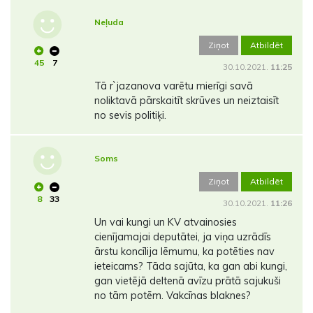
Neļuda
Ziņot
Atbildēt
45
7
30.10.2021.
11:25
Tā r`jazanova varētu mierīgi savā
noliktavā pārskaitīt skrūves un neiztaisīt
no sevis politiķi.
Soms
Ziņot
Atbildēt
8
33
30.10.2021.
11:26
Un vai kungi un KV atvainosies
cienījamajai deputātei, ja viņa uzrādīs
ārstu koncīlija lēmumu, ka potēties nav
ieteicams? Tāda sajūta, ka gan abi kungi,
gan vietējā deltenā avīzu prātā sajukuši
no tām potēm. Vakcīnas blaknes?