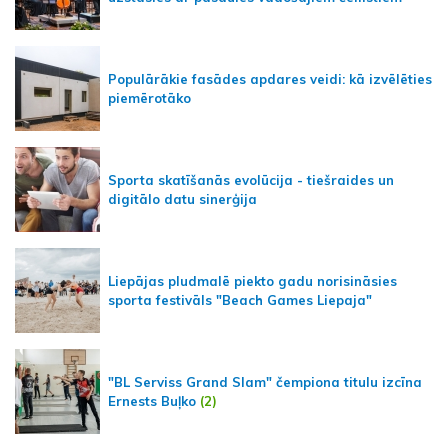
Populārākie fasādes apdares veidi: kā izvēlēties
piemērotāko
Sporta skatīšanās evolūcija - tiešraides un
digitālo datu sinerģija
Liepājas pludmalē piekto gadu norisināsies
sporta festivāls "Beach Games Liepaja"
"BL Serviss Grand Slam" čempiona titulu izcīna
Ernests Buļko
(2)