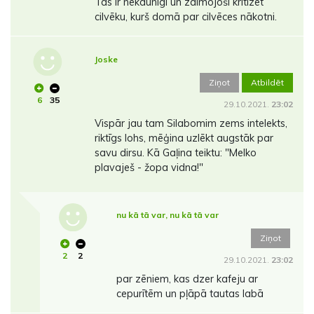
Tas ir nekaunīgi un zaimojoši kritizēt
cilvēku, kurš domā par cilvēces nākotni.
Joske
Ziņot
Atbildēt
6
35
29.10.2021.
23:02
Vispār jau tam Silabomim zems intelekts,
riktīgs lohs, mēģina uzlēkt augstāk par
savu dirsu. Kā Gaļina teiktu: "Melko
plavaješ - žopa vidna!"
nu kā tā var, nu kā tā var
Ziņot
2
2
29.10.2021.
23:02
par zēniem, kas dzer kafeju ar
cepurītēm un pļāpā tautas labā