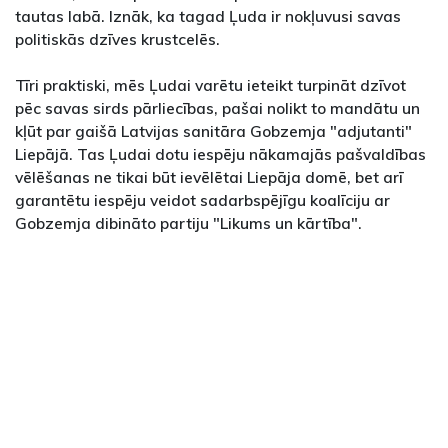
tautas labā. Iznāk, ka tagad Ļuda ir nokļuvusi savas
politiskās dzīves krustcelēs.
Tīri praktiski, mēs Ļudai varētu ieteikt turpināt dzīvot
pēc savas sirds pārliecības, pašai nolikt to mandātu un
kļūt par gaišā Latvijas sanitāra Gobzemja "adjutanti"
Liepājā. Tas Ļudai dotu iespēju nākamajās pašvaldības
vēlēšanas ne tikai būt ievēlētai Liepāja domē, bet arī
garantētu iespēju veidot sadarbspējīgu koalīciju ar
Gobzemja dibināto partiju "Likums un kārtība".