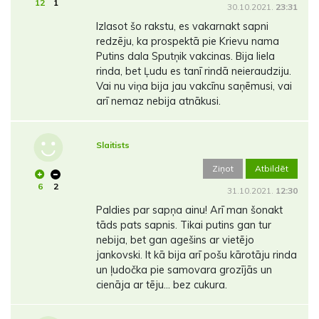
12
1
30.10.2021.
23:31
Izlasot šo rakstu, es vakarnakt sapni
redzēju, ka prospektā pie Krievu nama
Putins dala Sputņik vakcinas. Bija liela
rinda, bet Ļudu es tanī rindā neieraudziju.
Vai nu viņa bija jau vakcīnu saņēmusi, vai
arī nemaz nebija atnākusi.
Slaitists
Ziņot
Atbildēt
6
2
31.10.2021.
12:30
Paldies par sapņa ainu! Arī man šonakt
tāds pats sapnis. Tikai putins gan tur
nebija, bet gan agešins ar vietējo
jankovski. It kā bija arī pošu kārotāju rinda
un ļudočka pie samovara grozījās un
cienāja ar tēju... bez cukura.