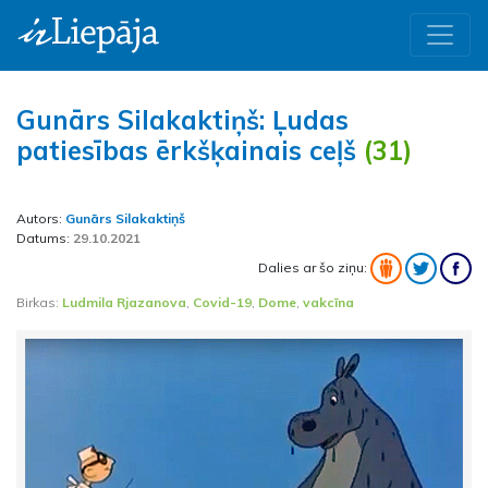
Gunārs Silakaktiņš: Ļudas
patiesības ērkšķainais ceļš
(31)
Autors:
Gunārs Silakaktiņš
Datums:
29.10.2021
Dalies ar šo ziņu:
Birkas:
Ludmila Rjazanova
,
Covid-19
,
Dome
,
vakcīna