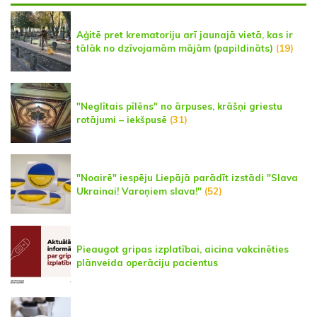
Aģitē pret krematoriju arī jaunajā vietā, kas ir
tālāk no dzīvojamām mājām (papildināts)
(19)
"Neglītais pīlēns" no ārpuses, krāšņi griestu
rotājumi – iekšpusē
(31)
"Noairē" iespēju Liepājā parādīt izstādi "Slava
Ukrainai! Varoņiem slava!"
(52)
Pieaugot gripas izplatībai, aicina vakcinēties
plānveida operāciju pacientus