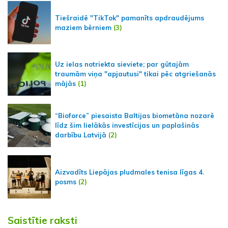
Tiešraidē "TikTok" pamanīts apdraudējums
maziem bērniem
(3)
Uz ielas notriekta sieviete; par gūtajām
traumām viņa "apjautusi" tikai pēc atgriešanās
mājās
(1)
“Bioforce” piesaista Baltijas biometāna nozarē
līdz šim lielākās investīcijas un paplašinās
darbību Latvijā
(2)
Aizvadīts Liepājas pludmales tenisa līgas 4.
posms
(2)
Saistītie raksti