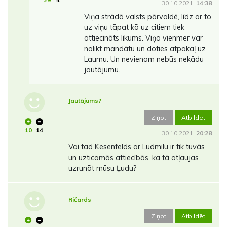
30.10.2021.
14:38
Viņa strādā valsts pārvaldē, līdz ar to
uz viņu tāpat kā uz citiem tiek
attiecināts likums. Viņa vienmer var
nolikt mandātu un doties atpakaļ uz
Laumu. Un nevienam nebūs nekādu
jautājumu.
Jautājums?
Ziņot
Atbildēt
10
14
30.10.2021.
20:28
Vai tad Kesenfelds ar Ludmilu ir tik tuvās
un uzticamās attiecībās, ka tā atļaujas
uzrunāt mūsu Ļudu?
Ričards
Ziņot
Atbildēt