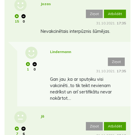
Jozas
Ziņot
Atbildēt
15
0
31.10.2021.
17:35
Nevakcinētais interpūznis šūmējas.
Lindermann
Ziņot
1
0
31.10.2021.
17:35
Gan jau ,ka ar sputņiku visi
vakcinēti...to tik teikt nevienam
nedrīkst un arī sertifikātu nevar
nokārtot....
Jā
Ziņot
Atbildēt
7
6