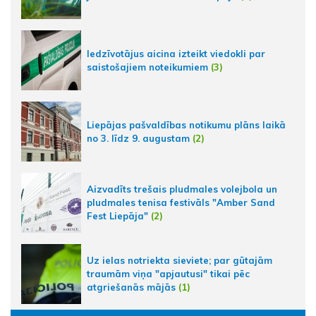
Iedzīvotājus aicina izteikt viedokli par
saistošajiem noteikumiem
(3)
Liepājas pašvaldības notikumu plāns laikā
no 3. līdz 9. augustam
(2)
Aizvadīts trešais pludmales volejbola un
pludmales tenisa festivāls "Amber Sand
Fest Liepāja"
(2)
Uz ielas notriekta sieviete; par gūtajām
traumām viņa "apjautusi" tikai pēc
atgriešanās mājās
(1)