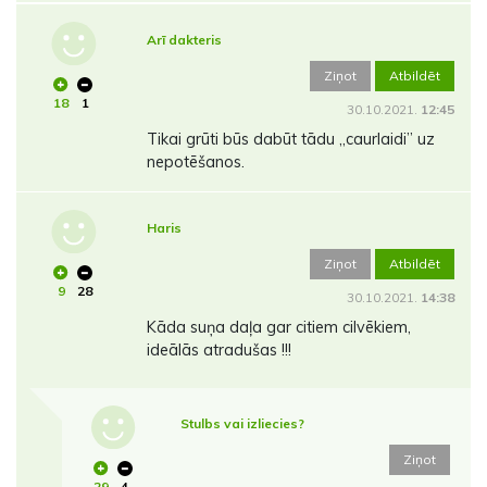
Arī dakteris
Ziņot
Atbildēt
18
1
30.10.2021.
12:45
Tikai grūti būs dabūt tādu ,,caurlaidi’’ uz
nepotēšanos.
Haris
Ziņot
Atbildēt
9
28
30.10.2021.
14:38
Kāda suņa daļa gar citiem cilvēkiem,
ideālās atradušas !!!
Stulbs vai izliecies?
Ziņot
29
4