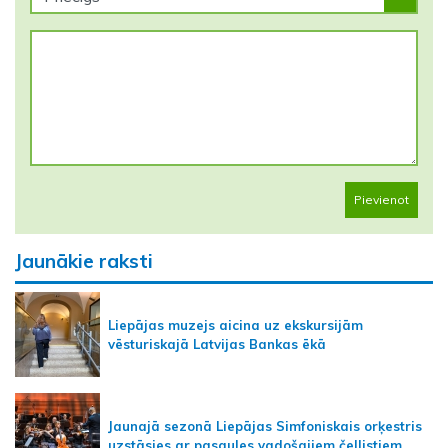
Pievienot
Jaunākie raksti
Liepājas muzejs aicina uz ekskursijām
vēsturiskajā Latvijas Bankas ēkā
Jaunajā sezonā Liepājas Simfoniskais orķestris
uzstāsies ar pasaules vadošajiem čellistiem