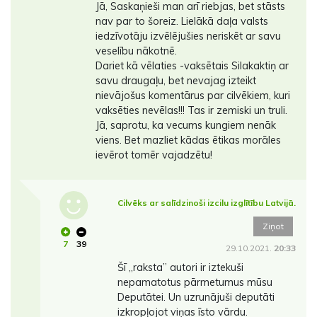
Jā, Saskaņieši man arī riebjas, bet stāsts
nav par to šoreiz. Lielākā daļa valsts
iedzīvotāju izvēlējušies neriskēt ar savu
veselību nākotnē.
Dariet kā vēlaties -vaksētais Silakaktiņ ar
savu draugaļu, bet nevajag izteikt
nievājošus komentārus par cilvēkiem, kuri
vaksēties nevēlas!!! Tas ir zemiski un truli.
Jā, saprotu, ka vecums kungiem nenāk
viens. Bet mazliet kādas ētikas morāles
ievērot tomēr vajadzētu!
Cilvēks ar salīdzinoši izcilu izglītību Latvijā.
Ziņot
7
39
29.10.2021.
20:33
Šī ,,raksta” autori ir iztekuši
nepamatotus pārmetumus mūsu
Deputātei. Un uzrunājuši deputāti
izkropļojot viņas īsto vārdu.