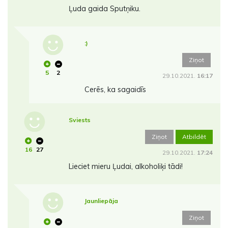
Ļuda gaida Sputņiku.
:)
Ziņot
5
2
29.10.2021.
16:17
Cerēs, ka sagaidīs
Sviests
Ziņot
Atbildēt
16
27
29.10.2021.
17:24
Lieciet mieru Ļudai, alkoholiķi tādi!
Jaunliepāja
Ziņot