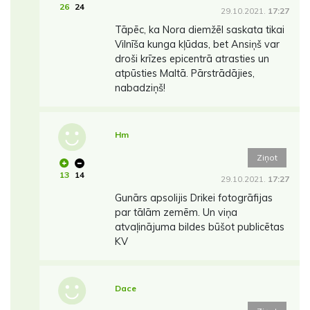
26
24
29.10.2021.
17:27
Tāpēc, ka Nora diemžēl saskata tikai
Vilnīša kunga kļūdas, bet Ansiņš var
droši krīzes epicentrā atrasties un
atpūsties Maltā. Pārstrādājies,
nabadziņš!
Hm
Ziņot
13
14
29.10.2021.
17:27
Gunārs apsolijis Drikei fotogrāfijas
par tālām zemēm. Un viņa
atvaļinājuma bildes būšot publicētas
KV
Dace