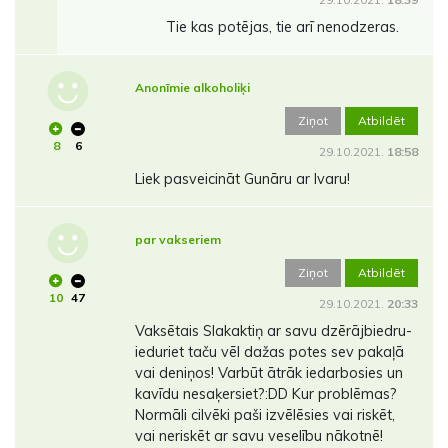
Tie kas potējas, tie arī nenodzeras.
Anonīmie alkoholiķi
Ziņot
Atbildēt
8
6
29.10.2021.
18:58
Liek pasveicināt Gunāru ar Ivaru!
par vakseriem
Ziņot
Atbildēt
10
47
29.10.2021.
20:33
Vaksētais Slakaktiņ ar savu dzērājbiedru-
ieduriet taču vēl dažas potes sev pakaļā
vai deniņos! Varbūt ātrāk iedarbosies un
kavīdu nesaķersiet?:DD Kur problēmas?
Normāli cilvēki paši izvēlēsies vai riskēt,
vai neriskēt ar savu veselību nākotnē!