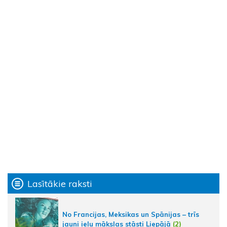
Lasītākie raksti
No Francijas, Meksikas un Spānijas – trīs
jauni ielu mākslas stāsti Liepājā
(2)