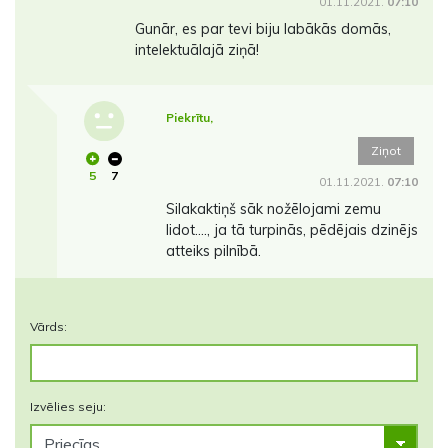
01.11.2021.
07:10
Gunār, es par tevi biju labākās domās,
intelektuālajā ziņā!
Piekrītu,
Ziņot
5
7
01.11.2021.
07:10
Silakaktiņš sāk nožēlojami zemu
lidot...., ja tā turpinās, pēdējais dzinējs
atteiks pilnībā.
Vārds:
Izvēlies seju: