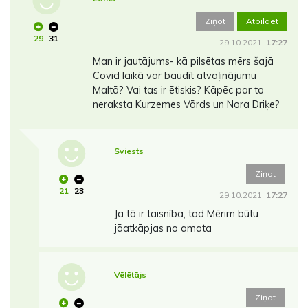
Ziņot
Atbildēt
29
31
29.10.2021.
17:27
Man ir jautājums- kā pilsētas mērs šajā
Covid laikā var baudīt atvaļinājumu
Maltā? Vai tas ir ētiskis? Kāpēc par to
neraksta Kurzemes Vārds un Nora Driķe?
Sviests
Ziņot
21
23
29.10.2021.
17:27
Ja tā ir taisnība, tad Mērim būtu
jāatkāpjas no amata
Vēlētājs
Ziņot