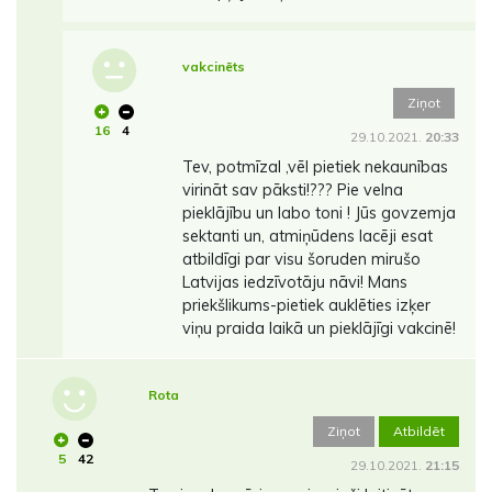
vakcinēts
Ziņot
16
4
29.10.2021.
20:33
Tev, potmīzal ,vēl pietiek nekaunības
virināt sav pāksti!??? Pie velna
pieklājību un labo toni ! Jūs govzemja
sektanti un, atmiņūdens lacēji esat
atbildīgi par visu šoruden mirušo
Latvijas iedzīvotāju nāvi! Mans
priekšlikums-pietiek auklēties izķer
viņu praida laikā un pieklājīgi vakcinē!
Rota
Ziņot
Atbildēt
5
42
29.10.2021.
21:15