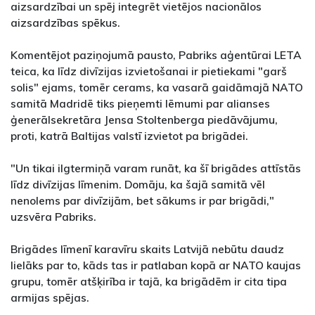
aizsardzībai un spēj integrēt vietējos nacionālos
aizsardzības spēkus.
Komentējot paziņojumā pausto, Pabriks aģentūrai LETA
teica, ka līdz divīzijas izvietošanai ir pietiekami "garš
solis" ejams, tomēr cerams, ka vasarā gaidāmajā NATO
samitā Madridē tiks pieņemti lēmumi par alianses
ģenerālsekretāra Jensa Stoltenberga piedāvājumu,
proti, katrā Baltijas valstī izvietot pa brigādei.
"Un tikai ilgtermiņā varam runāt, ka šī brigādes attīstās
līdz divīzijas līmenim. Domāju, ka šajā samitā vēl
nenolems par divīzijām, bet sākums ir par brigādi,"
uzsvēra Pabriks.
Brigādes līmenī karavīru skaits Latvijā nebūtu daudz
lielāks par to, kāds tas ir patlaban kopā ar NATO kaujas
grupu, tomēr atšķirība ir tajā, ka brigādēm ir cita tipa
armijas spējas.