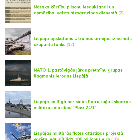
Nosaka kārtību pilsoņu iesaukšanai un
apmācībai valsts aizsardzības dienestā
(2)
Liepājā apskatāms Ukrainas armijas iznīcināts
okupantu tanks
(12)
NATO 1. pastāvīgās jūras pretmīnu grupas
flagmanis ierodas Liepājā
Liepājā un Rīgā norisinās Patruļkuģu eskadras
militārās mācības "Pbex 24/1"
Liepājas militārās flotes attīstības projektā
varētu ieguldīt līdz 100 miljonus eiro
(10)