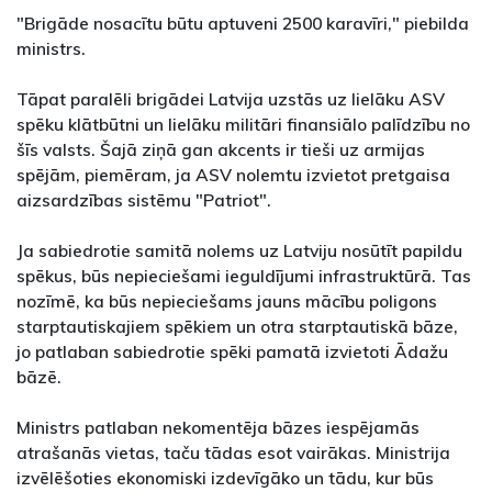
"Brigāde nosacītu būtu aptuveni 2500 karavīri," piebilda
ministrs.
Tāpat paralēli brigādei Latvija uzstās uz lielāku ASV
spēku klātbūtni un lielāku militāri finansiālo palīdzību no
šīs valsts. Šajā ziņā gan akcents ir tieši uz armijas
spējām, piemēram, ja ASV nolemtu izvietot pretgaisa
aizsardzības sistēmu "Patriot".
Ja sabiedrotie samitā nolems uz Latviju nosūtīt papildu
spēkus, būs nepieciešami ieguldījumi infrastruktūrā. Tas
nozīmē, ka būs nepieciešams jauns mācību poligons
starptautiskajiem spēkiem un otra starptautiskā bāze,
jo patlaban sabiedrotie spēki pamatā izvietoti Ādažu
bāzē.
Ministrs patlaban nekomentēja bāzes iespējamās
atrašanās vietas, taču tādas esot vairākas. Ministrija
izvēlēšoties ekonomiski izdevīgāko un tādu, kur būs