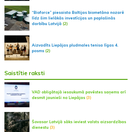
“Bioforce” piesaista Baltijas biometāna nozarē
līdz šim lielākās investīcijas un paplašinās
darbību Latvijā
(2)
Aizvadīts Liepājas pludmales tenisa līgas 4.
posms
(2)
Saistītie raksti
VAD obligātajā iesaukumā pavēstes saņems arī
desmit jaunieši no Liepājas
(3)
Šovasar Latvijā sāks ieviest valsts aizsardzības
dienestu
(3)