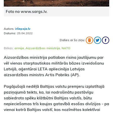
Foto no www.sargs.lv.
Autors:
irliepaja.lv
Datums:
25.04.2022
Dalies ar šo ziņu:
Birkas:
armija
,
Aizsardzības ministrija
,
NATO
Aizsardzības ministrija patlaban risina jautājumu par
vēl vienas starptautiskas militārās bāzes izveidošanu
Latvijā, aģentūrai LETA apliecināja Latvijas
aizsardzības ministrs Artis Pabriks (AP).
Pagājušajā nedēļā Baltijas valstu premjeru izplatītajā
paziņojumā teikts, ka, lai nodrošinātu pastāvīgu
sabiedroto spēku klātbūtni Baltijas valstīs, būtu
nepieciešamas trīs kaujas gatavībā esošas divīzijas - pa
vienai katrā Baltijas valstī, kas nozīmētas kolektīvai