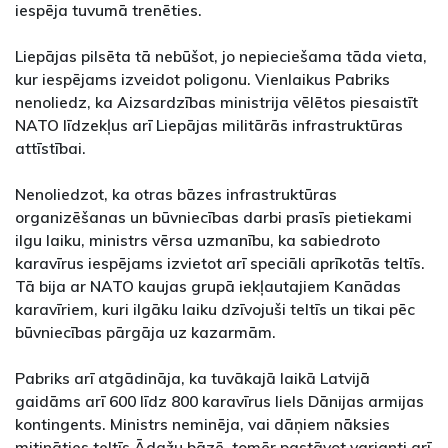
iespēja tuvumā trenēties.
Liepājas pilsēta tā nebūšot, jo nepieciešama tāda vieta,
kur iespējams izveidot poligonu. Vienlaikus Pabriks
nenoliedz, ka Aizsardzības ministrija vēlētos piesaistīt
NATO līdzekļus arī Liepājas militārās infrastruktūras
attīstībai.
Nenoliedzot, ka otras bāzes infrastruktūras
organizēšanas un būvniecības darbi prasīs pietiekami
ilgu laiku, ministrs vērsa uzmanību, ka sabiedroto
karavīrus iespējams izvietot arī speciāli aprīkotās teltīs.
Tā bija ar NATO kaujas grupā iekļautajiem Kanādas
karavīriem, kuri ilgāku laiku dzīvojuši teltīs un tikai pēc
būvniecības pārgāja uz kazarmām.
Pabriks arī atgādināja, ka tuvākajā laikā Latvijā
gaidāms arī 600 līdz 800 karavīrus liels Dānijas armijas
kontingents. Ministrs neminēja, vai dāņiem nāksies
mitināties teltīs Ādažu bāzē, tomēr pastāvot varianti arī