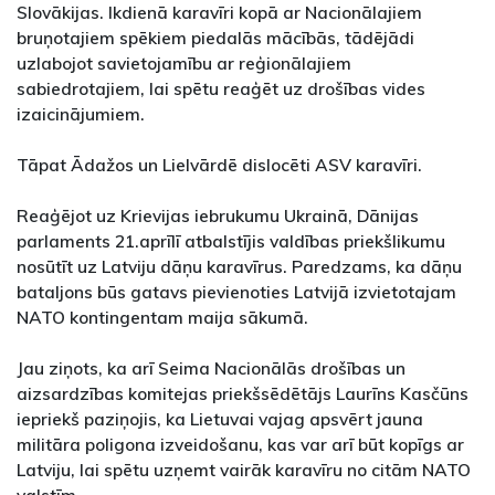
Slovākijas. Ikdienā karavīri kopā ar Nacionālajiem
bruņotajiem spēkiem piedalās mācībās, tādējādi
uzlabojot savietojamību ar reģionālajiem
sabiedrotajiem, lai spētu reaģēt uz drošības vides
izaicinājumiem.
Tāpat Ādažos un Lielvārdē dislocēti ASV karavīri.
Reaģējot uz Krievijas iebrukumu Ukrainā, Dānijas
parlaments 21.aprīlī atbalstījis valdības priekšlikumu
nosūtīt uz Latviju dāņu karavīrus. Paredzams, ka dāņu
bataljons būs gatavs pievienoties Latvijā izvietotajam
NATO kontingentam maija sākumā.
Jau ziņots, ka arī Seima Nacionālās drošības un
aizsardzības komitejas priekšsēdētājs Laurīns Kasčūns
iepriekš paziņojis, ka Lietuvai vajag apsvērt jauna
militāra poligona izveidošanu, kas var arī būt kopīgs ar
Latviju, lai spētu uzņemt vairāk karavīru no citām NATO