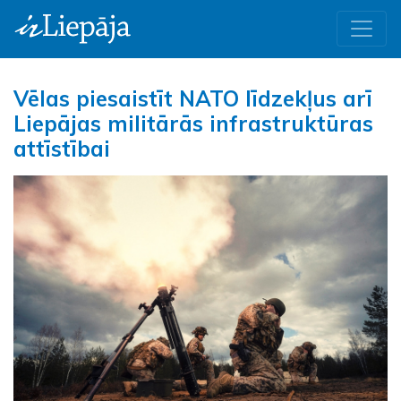
Vēlas piesaistīt NATO līdzekļus arī
Liepājas militārās infrastruktūras
attīstībai