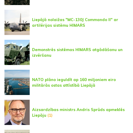
Liepājā nolaižas "MC-130J Commando II" ar
artilērijas sistēmu HIMARS
Demonstrēs sistēmas HIMARS atgādāšanu un
izvēršanu
NATO plāno ieguldīt ap 160 miljoniem eiro
militārās ostas attīstībā Liepājā
Aizsardzības ministrs Andris Sprūds apmeklēs
Liepāju
(1)