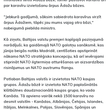
par karavīru izvietošanu ārpus Ādažu bāzes.
"Jebkurā gadījumā, sāksim sabiedroto karavīrus virzīt
ārpus Ādažiem, tāpēc jau mums vajag otro bāzi,"
nobeigumā piebilda ministrs.
Kā ziņots, Baltijas valstu premjeri kopīgajā paziņojumā
norādījuši, ka gaidāmajā NATO galotņu sanāksmē, kas
jūnija beigās notiks Madridē, centīšoties apstiprināt
nākamo NATO stratēģisko koncepciju, kā arī ievērojami
stiprināt NATO ilgtermiņa atturēšanas un aizsardzības
risinājumus un NATO austrumu flangu.
Patlaban Baltijas valstīs ir izvietotas NATO kaujas
grupas. Ādažu bāzē ir izvietota NATO paplašinātās
klātbūtnes daudznacionālā kaujas grupa, ko vada
Kanāda. Tā apvieno vairāk nekā 1500 karavīru no
desmit valstīm - Kanādas, Albānijas, Čehijas, Islandes,
Itālijas, Melnkalnes, Polijas, Slovēnijas, Spānijas un