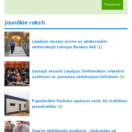
Pievienot
Jaunākie raksti
Liepājas muzejs aicina uz ekskursijām
vēsturiskajā Latvijas Bankas ēkā
(1)
Jaunajā sezonā Liepājas Simfoniskais orķestris
uzstāsies ar pasaules vadošajiem čellistiem
(1)
Populārākie fasādes apdares veidi: kā izvēlēties
piemērotāko
(1)
Sporta skatīšanās evolūcija - tiešraides un