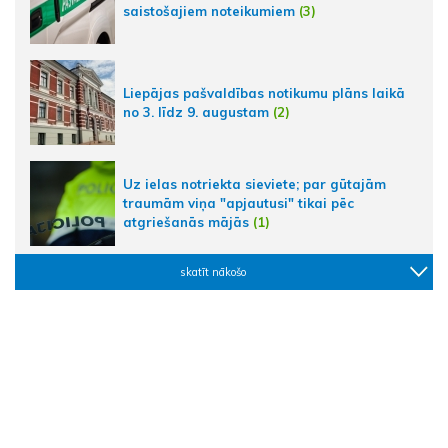
saistošajiem noteikumiem
(3)
Liepājas pašvaldības notikumu plāns laikā
no 3. līdz 9. augustam
(2)
Uz ielas notriekta sieviete; par gūtajām
traumām viņa "apjautusi" tikai pēc
atgriešanās mājās
(1)
skatīt nākošo