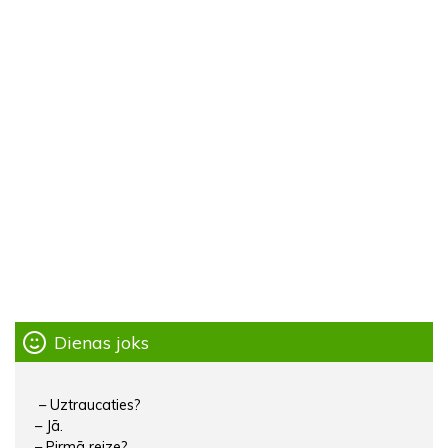
Dienas joks
– Uztraucaties?
– Jā.
– Pirmā reize?