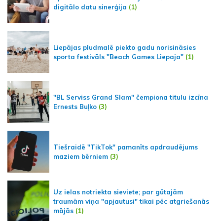
digitālo datu sinerģija
(1)
Liepājas pludmalē piekto gadu norisināsies
sporta festivāls "Beach Games Liepaja"
(1)
"BL Serviss Grand Slam" čempiona titulu izcīna
Ernests Buļko
(3)
Tiešraidē "TikTok" pamanīts apdraudējums
maziem bērniem
(3)
Uz ielas notriekta sieviete; par gūtajām
traumām viņa "apjautusi" tikai pēc atgriešanās
mājās
(1)