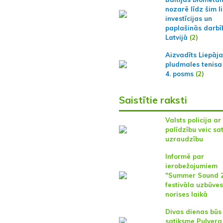
nozarē līdz šim l
investīcijas un
paplašinās darbī
Latvijā
(2)
Aizvadīts Liepāj
pludmales tenisa
4. posms
(2)
Saistītie raksti
Valsts policija a
palīdzību veic sa
uzraudzību
Informē par
ierobežojumiem
"Summer Sound 
festivāla uzbūves
norises laikā
Divas dienas būs
satiksme Pulvera 