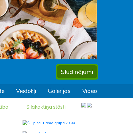
Sludinājumi
de
Viedokļi
Galerijas
Video
tība
Silakaktiņa stāsti