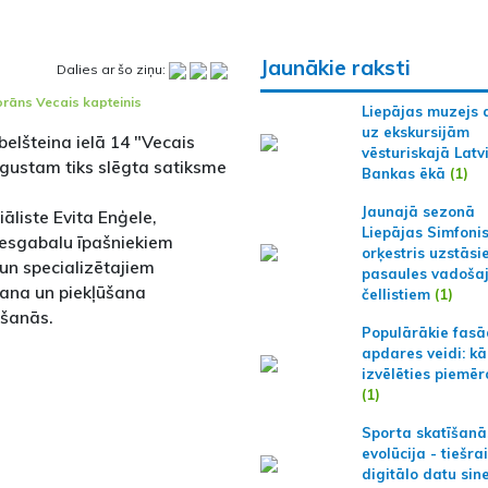
Jaunākie raksti
Dalies ar šo ziņu:
orāns Vecais kapteinis
Liepājas muzejs 
uz ekskursijām
belšteina ielā 14 "Vecais
vēsturiskajā Latv
augustam tiks slēgta satiksme
Bankas ēkā
(1)
Jaunajā sezonā
āliste Evita Enģele,
Liepājas Simfoni
esgabalu īpašniekiem
orķestris uzstāsi
un specializētajiem
pasaules vadoša
šana un piekļūšana
čellistiem
(1)
ošanās.
Populārākie fas
apdares veidi: kā
izvēlēties piemēr
(1)
Sporta skatīšanā
evolūcija - tiešra
digitālo datu sin