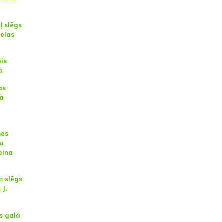
ļ slēgs
ielas
ais
ā
as
bā
mes
u
eina
m slēgs
 J.
as galā