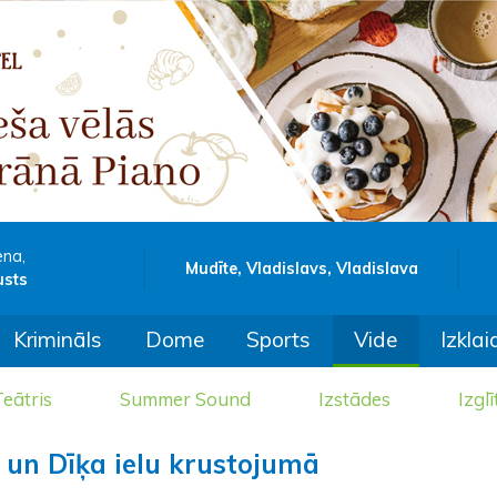
ena,
Mudīte, Vladislavs, Vladislava
usts
Krimināls
Dome
Sports
Vide
Izklai
eātris
Summer Sound
Izstādes
Izglī
a un Dīķa ielu krustojumā