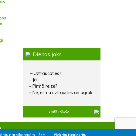
ras
bos
o
gi
Dienas joks
– Uztraucaties?
– Jā.
– Pirmā reize?
– Nē, esmu uztraucies arī agrāk.
skatīt nākošo
i
māciju par sīkdatnēm –
šeit.
Piekrītu
Nepiekrītu