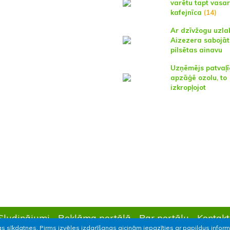
varētu tapt vasa
kafejnīca
(14)
Ar dzīvžogu uzla
Aizezera sabojāt
pilsētas ainavu
Uzņēmējs patvaļī
apzāģē ozolu, to
izkropļojot
Sludinājumi
Reklāma portālā
Par portālu
Kontakt
as sīkdatnes. Pirms izvēles izdarīšanas aicinām iepazīties ar papildus infor