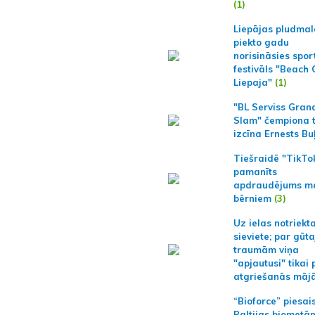
(1)
Liepājas pludmal
piekto gadu
norisināsies spor
festivāls "Beach
Liepaja"
(1)
"BL Serviss Gran
Slam" čempiona t
izcīna Ernests Bu
Tiešraidē "TikTo
pamanīts
apdraudējums m
bērniem
(3)
Uz ielas notriekt
sieviete; par gūt
traumām viņa
"apjautusi" tikai 
atgriešanās māj
“Bioforce” piesai
Baltijas biometā