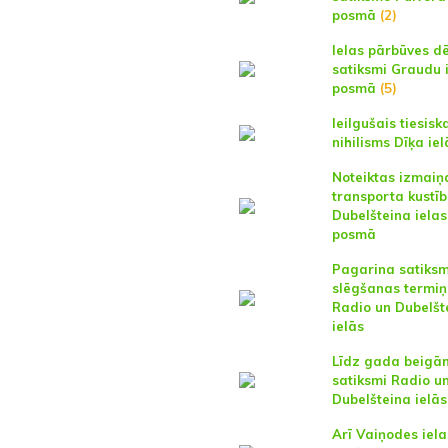
posmā
(2)
Ielas pārbūves dē
satiksmi Graudu 
posmā
(5)
Ieilgušais tiesisk
nihilisms Dīķa iel
Noteiktas izmaiņ
transporta kustī
Dubelšteina ielas
posmā
Pagarina satiks
slēgšanas termiņ
Radio un Dubelšt
ielās
Līdz gada beigā
satiksmi Radio un
Dubelšteina ielās
Arī Vaiņodes iel