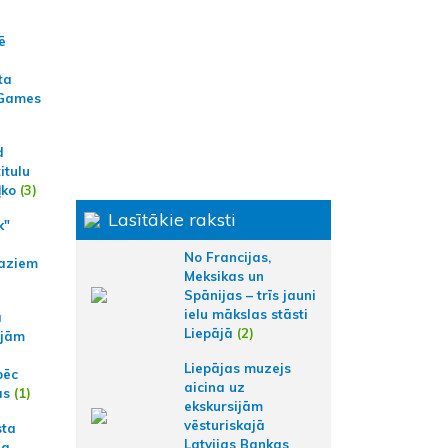
ē
ta
 Games
d
itulu
ļko
(3)
Lasītākie raksti
k"
No Francijas,
aziem
Meksikas un
Spānijas – trīs jauni
ielu mākslas stāsti
a
Liepājā
(2)
ajām
Liepājas muzejs
pēc
aicina uz
ās
(1)
ekskursijām
vēsturiskajā
sta
Latvijas Bankas
na