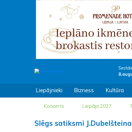
Sestdi
8.aug
Liepājnieki
Bizness
Kultūra
Koncerts
Liepāja 2027
T
Slēgs satiksmi J.Dubelštein