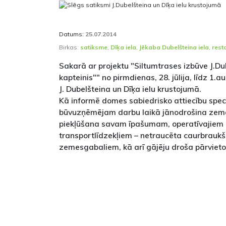
Datums:
25.07.2014
Birkas:
satiksme
,
Dīķa iela
,
Jēkaba Dubelšteina iela
,
rest
Sakarā ar projektu "Siltumtrases izbūve J.Du
kapteinis"" no pirmdienas, 28. jūlija, līdz 1.
J. Dubelšteina un Dīķa ielu krustojumā.
Kā informē domes sabiedrisko attiecību speci
būvuzņēmējam darbu laikā jānodrošina zem
piekļūšana savam īpašumam, operatīvajiem 
transportlīdzekļiem – netraucēta caurbrauk
zemesgabaliem, kā arī gājēju droša pārviet