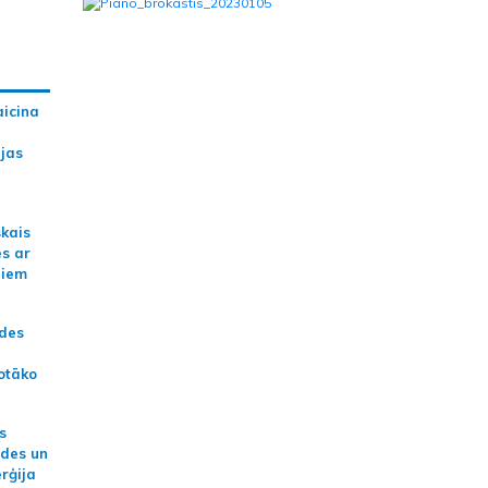
aicina
ijas
skais
es ar
jiem
ādes
otāko
s
ides un
erģija