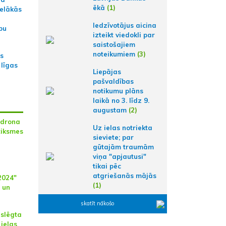
ēkā
(1)
ielākās
Iedzīvotājus aicina
bu
izteikt viedokli par
saistošajiem
noteikumiem
(3)
as
 līgas
Liepājas
pašvaldības
notikumu plāns
laikā no 3. līdz 9.
augustam
(2)
r drona
Uz ielas notriekta
tiksmes
sieviete; par
gūtajām traumām
viņa "apjautusi"
tikai pēc
atgriešanās mājās
2024"
(1)
 un
skatīt nākošo
 slēgta
ielas