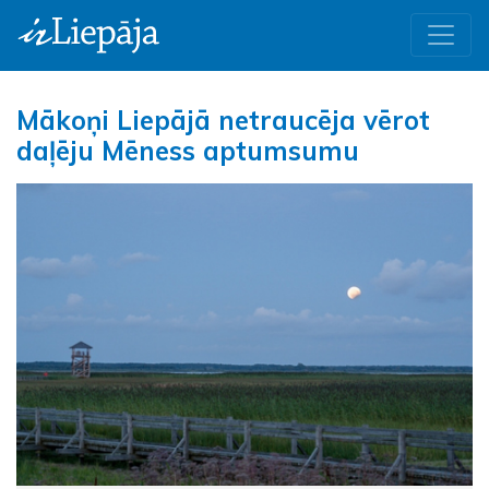
Mākoņi Liepājā netraucēja vērot
daļēju Mēness aptumsumu