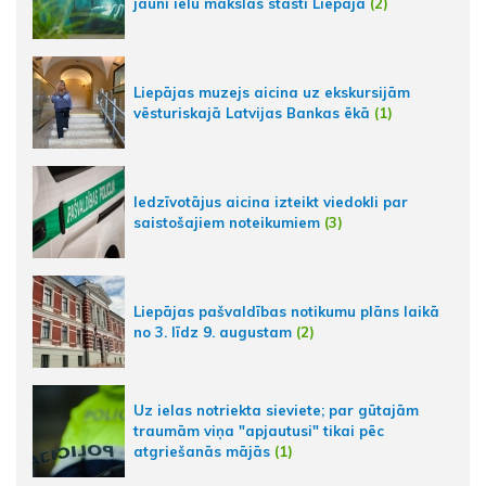
jauni ielu mākslas stāsti Liepājā
(2)
Liepājas muzejs aicina uz ekskursijām
vēsturiskajā Latvijas Bankas ēkā
(1)
Iedzīvotājus aicina izteikt viedokli par
saistošajiem noteikumiem
(3)
Liepājas pašvaldības notikumu plāns laikā
no 3. līdz 9. augustam
(2)
Uz ielas notriekta sieviete; par gūtajām
traumām viņa "apjautusi" tikai pēc
atgriešanās mājās
(1)