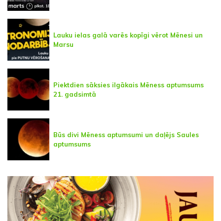
Lauku ielas galā varēs kopīgi vērot Mēnesi un
Marsu
Piektdien sāksies ilgākais Mēness aptumsums
21. gadsimtā
Būs divi Mēness aptumsumi un daļējs Saules
aptumsums