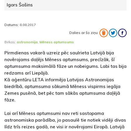
Igors Šošins
Datums:
8.08.2017
Dalies ar šo ziņu:
Birkas:
astronomija
,
Mēness aptumsums
Pirmdienas vakarā uzreiz pēc saulrieta Latvijā bija
novērojams daļējs Mēness aptumsums, precīzāk, šī
aptumsuma maksimālā fāze un nobeigums. Labi tas bija
redzams arī Liepājā.
Kā aģentūru LETA informēja Latvijas Astronomijas
biedrībā, aptumsuma sākumā Mēness vispirms iegāja
Zemes pusēnā, bet pēc tam sākās aptumsuma daļējā
fāze.
Lai arī Mēness aptumsumi nav reti sastopama
astronomiska parādība, jo pasaulē tie notiek vidēji divas
līdz trīs reizes gadā, ne visi ir novērojami Eiropā. Latvijā