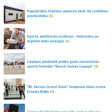
Populārākie fasādes apdares veidi: kā izvēlēties
piemērotāko
(1)
Sporta skatīšanās evolūcija - tiešraides un
digitālo datu sinerģija
(1)
Liepājas pludmalē piekto gadu norisināsies
sporta festivāls "Beach Games Liepaja"
(1)
"BL Serviss Grand Slam" čempiona titulu izcīna
Ernests Buļko
(3)
Tiešraidē "TikTok" pamanīts apdraudējums