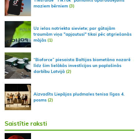
maziem bērniem
(3)
Uz ielas notriekta sieviete; par gūtajām
traumām viņa "apjautusi" tikai pēc atgriešanās
mājās
(1)
“Bioforce” piesaista Baltijas biometāna nozarē
līdz šim lielākās investīcijas un paplašinās
darbību Latvijā
(2)
Aizvadīts Liepājas pludmales tenisa līgas 4.
posms
(2)
Saistītie raksti