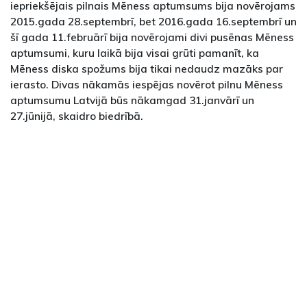
iepriekšējais pilnais Mēness aptumsums bija novērojams
2015.gada 28.septembrī, bet 2016.gada 16.septembrī un
šī gada 11.februārī bija novērojami divi pusēnas Mēness
aptumsumi, kuru laikā bija visai grūti pamanīt, ka
Mēness diska spožums bija tikai nedaudz mazāks par
ierasto. Divas nākamās iespējas novērot pilnu Mēness
aptumsumu Latvijā būs nākamgad 31.janvārī un
27.jūnijā, skaidro biedrībā.