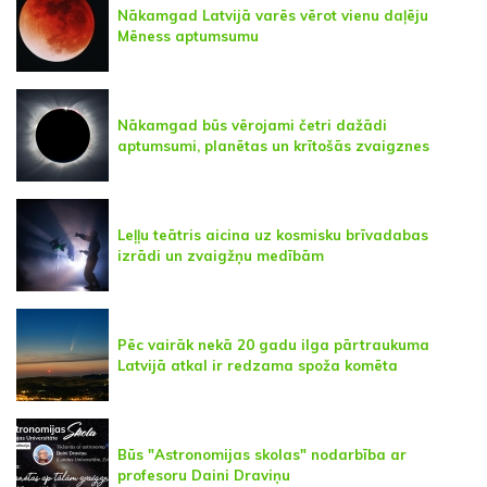
Nākamgad Latvijā varēs vērot vienu daļēju
Mēness aptumsumu
Nākamgad būs vērojami četri dažādi
aptumsumi, planētas un krītošās zvaigznes
Leļļu teātris aicina uz kosmisku brīvadabas
izrādi un zvaigžņu medībām
Pēc vairāk nekā 20 gadu ilga pārtraukuma
Latvijā atkal ir redzama spoža komēta
Būs "Astronomijas skolas" nodarbība ar
profesoru Daini Draviņu