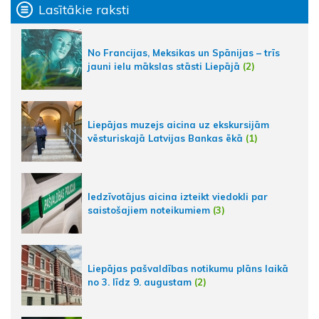
Lasītākie raksti
No Francijas, Meksikas un Spānijas – trīs
jauni ielu mākslas stāsti Liepājā
(2)
Liepājas muzejs aicina uz ekskursijām
vēsturiskajā Latvijas Bankas ēkā
(1)
Iedzīvotājus aicina izteikt viedokli par
saistošajiem noteikumiem
(3)
Liepājas pašvaldības notikumu plāns laikā
no 3. līdz 9. augustam
(2)