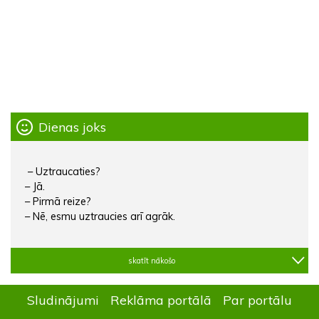
Dienas joks
– Uztraucaties?
– Jā.
– Pirmā reize?
– Nē, esmu uztraucies arī agrāk.
skatīt nākošo
Sludinājumi
Reklāma portālā
Par portālu