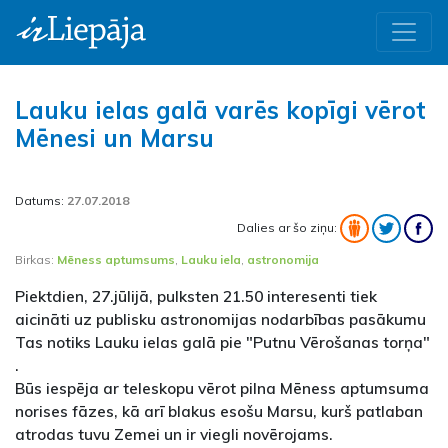
Lauku ielas galā varēs kopīgi vērot
Mēnesi un Marsu
Datums:
27.07.2018
Dalies ar šo ziņu:
Birkas:
Mēness aptumsums
,
Lauku iela
,
astronomija
Piektdien, 27.jūlijā, pulksten 21.50 interesenti tiek
aicināti uz publisku astronomijas nodarbības pasākumu
Tas notiks Lauku ielas galā pie "Putnu Vērošanas torņa"
.
Būs iespēja ar teleskopu vērot pilna Mēness aptumsuma
norises fāzes, kā arī blakus esošu Marsu, kurš patlaban
atrodas tuvu Zemei un ir viegli novērojams.