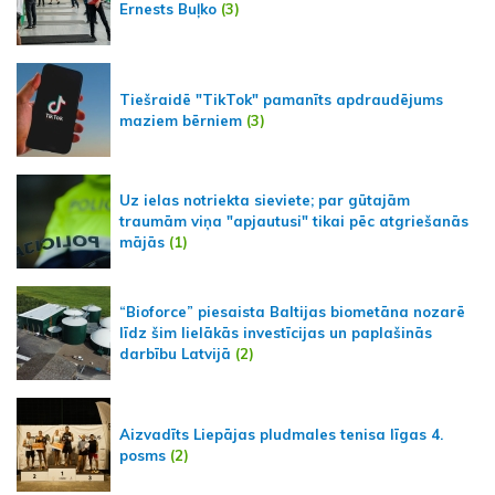
Ernests Buļko
(3)
Tiešraidē "TikTok" pamanīts apdraudējums
maziem bērniem
(3)
Uz ielas notriekta sieviete; par gūtajām
traumām viņa "apjautusi" tikai pēc atgriešanās
mājās
(1)
“Bioforce” piesaista Baltijas biometāna nozarē
līdz šim lielākās investīcijas un paplašinās
darbību Latvijā
(2)
Aizvadīts Liepājas pludmales tenisa līgas 4.
posms
(2)