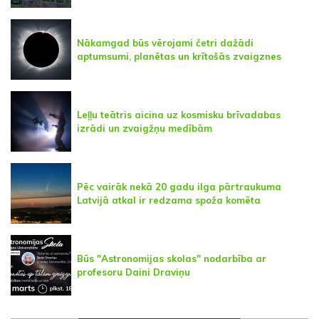
Nākamgad būs vērojami četri dažādi
aptumsumi, planētas un krītošās zvaigznes
Leļļu teātris aicina uz kosmisku brīvadabas
izrādi un zvaigžņu medībām
Pēc vairāk nekā 20 gadu ilga pārtraukuma
Latvijā atkal ir redzama spoža komēta
Būs "Astronomijas skolas" nodarbība ar
profesoru Daini Draviņu