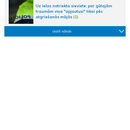
Uz ielas notriekta sieviete; par gūtajām
traumām viņa "apjautusi" tikai pēc
atgriešanās mājās
(1)
skatīt nākošo