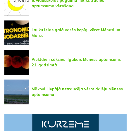
6. vidusskolas pagalmā notiks Saules
aptumsuma vērošana
Lauku ielas galā varēs kopīgi vērot Mēnesi un
Marsu
Piektdien sāksies ilgākais Mēness aptumsums
21. gadsimtā
Mākoņi Liepājā netraucēja vērot daļēju Mēness
aptumsumu