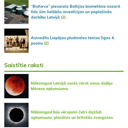
“Bioforce” piesaista Baltijas biometāna nozarē
līdz šim lielākās investīcijas un paplašinās
darbību Latvijā
(2)
Aizvadīts Liepājas pludmales tenisa līgas 4.
posms
(2)
Saistītie raksti
Nākamgad Latvijā varēs vērot vienu daļēju
Mēness aptumsumu
Nākamgad būs vērojami četri dažādi
aptumsumi, planētas un krītošās zvaigznes