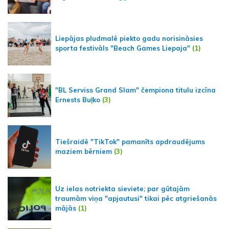
Liepājas pludmalē piekto gadu norisināsies
sporta festivāls "Beach Games Liepaja"
(1)
"BL Serviss Grand Slam" čempiona titulu izcīna
Ernests Buļko
(3)
Tiešraidē "TikTok" pamanīts apdraudējums
maziem bērniem
(3)
Uz ielas notriekta sieviete; par gūtajām
traumām viņa "apjautusi" tikai pēc atgriešanās
mājās
(1)