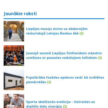
Jaunākie raksti
Liepājas muzejs aicina uz ekskursijām
vēsturiskajā Latvijas Bankas ēkā
(1)
Jaunajā sezonā Liepājas Simfoniskais orķestris
uzstāsies ar pasaules vadošajiem čellistiem
(1)
Populārākie fasādes apdares veidi: kā izvēlēties
piemērotāko
(1)
Sporta skatīšanās evolūcija - tiešraides un
digitālo datu sinerģija
(1)