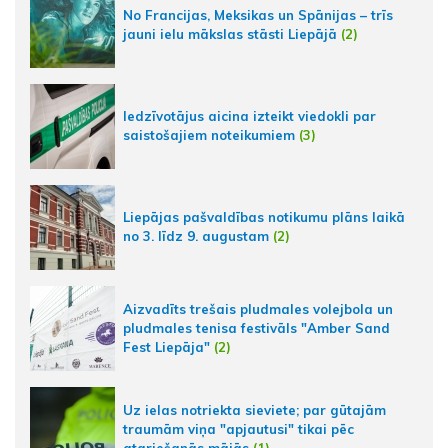
No Francijas, Meksikas un Spānijas – trīs
jauni ielu mākslas stāsti Liepājā
(2)
Iedzīvotājus aicina izteikt viedokli par
saistošajiem noteikumiem
(3)
Liepājas pašvaldības notikumu plāns laikā
no 3. līdz 9. augustam
(2)
Aizvadīts trešais pludmales volejbola un
pludmales tenisa festivāls "Amber Sand
Fest Liepāja"
(2)
Uz ielas notriekta sieviete; par gūtajām
traumām viņa "apjautusi" tikai pēc
atgriešanās mājās
(1)