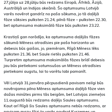
27.jūlija uz 28.jūliju būs redzams Eiropā, Āfrikā, Āzijā,
Austrālijā un Indijas okeānā. Šo aptumsumu Latvijā
varēs novērot gandrīz no paša sākuma, jo tā daļējā
fāze sāksies pulksten 21.24, pilnā fāze – pulksten 22.30,
bet aptumsuma maksimālā fāze būs pulksten 23.22.
Krastiņš gan norādīja, ka aptumsuma daļējās fāzes
sākumā Mēness atradīsies pie paša horizonta un
debesis būs gaišas, jo, piemēram, Rīgā Mēness lēks
pulksten 21.36, bet Saule rietēs pulksten 21.46.
Turpretim aptumsuma maksimālās fāzes brīdī debesis
jau būs pietiekami satumsušas un Mēness atradīsies
pietiekami augstu, lai to varētu labi pamanīt.
Vēl Latvijā 31.janvāra pēcpusdienā pavisam neilgi būs
novērojama pilna Mēness aptumsuma daļējā fāze vien
dažas minūtes pirms tās beigām, bet Latvijas ziemeļos
11.augustā būs redzams daļējs Saules aptumsums.
Kaut arī Rīgā šis Saules aptumsums nebūs redzams, ar
pavisam mazu fāzi to varēs novērot Kurzemes un