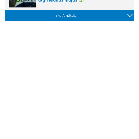
skatīt nākošo