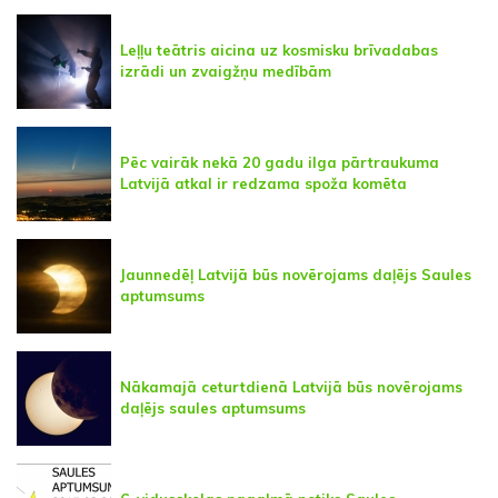
Leļļu teātris aicina uz kosmisku brīvadabas
izrādi un zvaigžņu medībām
Pēc vairāk nekā 20 gadu ilga pārtraukuma
Latvijā atkal ir redzama spoža komēta
Jaunnedēļ Latvijā būs novērojams daļējs Saules
aptumsums
Nākamajā ceturtdienā Latvijā būs novērojams
daļējs saules aptumsums