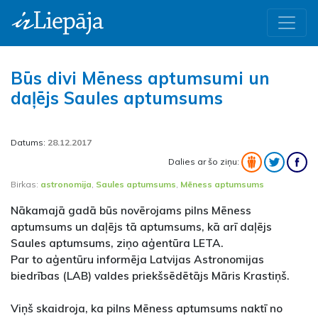
Būs divi Mēness aptumsumi un
daļējs Saules aptumsums
Datums:
28.12.2017
Dalies ar šo ziņu:
Birkas:
astronomija
,
Saules aptumsums
,
Mēness aptumsums
Nākamajā gadā būs novērojams pilns Mēness
aptumsums un daļējs tā aptumsums, kā arī daļējs
Saules aptumsums, ziņo aģentūra LETA.
Par to aģentūru informēja Latvijas Astronomijas
biedrības (LAB) valdes priekšsēdētājs Māris Krastiņš.
Viņš skaidroja, ka pilns Mēness aptumsums naktī no