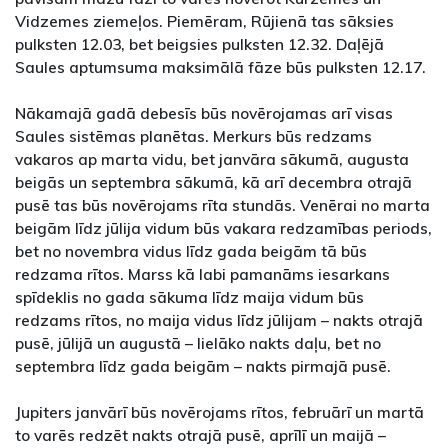
Vidzemes ziemeļos. Piemēram, Rūjienā tas sāksies
pulksten 12.03, bet beigsies pulksten 12.32. Daļējā
Saules aptumsuma maksimālā fāze būs pulksten 12.17.
Nākamajā gadā debesīs būs novērojamas arī visas
Saules sistēmas planētas. Merkurs būs redzams
vakaros ap marta vidu, bet janvāra sākumā, augusta
beigās un septembra sākumā, kā arī decembra otrajā
pusē tas būs novērojams rīta stundās. Venērai no marta
beigām līdz jūlija vidum būs vakara redzamības periods,
bet no novembra vidus līdz gada beigām tā būs
redzama rītos. Marss kā labi pamanāms iesarkans
spīdeklis no gada sākuma līdz maija vidum būs
redzams rītos, no maija vidus līdz jūlijam – nakts otrajā
pusē, jūlijā un augustā – lielāko nakts daļu, bet no
septembra līdz gada beigām – nakts pirmajā pusē.
Jupiters janvārī būs novērojams rītos, februārī un martā
to varēs redzēt nakts otrajā pusē, aprīlī un maijā –