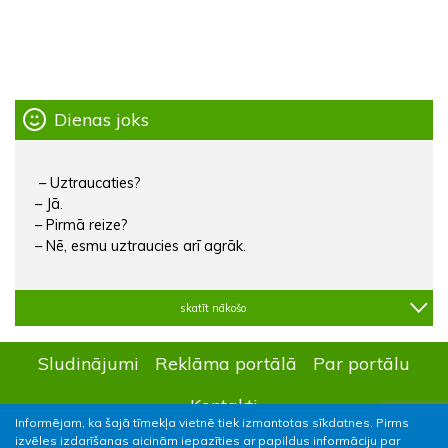
Dienas joks
– Uztraucaties?
– Jā.
– Pirmā reize?
– Nē, esmu uztraucies arī agrāk.
skatīt nākošo
Sludinājumi
Reklāma portālā
Par portālu
Kontakti
Informējam, ka šajā tīmekļa vietnē tiek izmantotas sīkdatnes. Pirms
izvēles izdarīšanas aicinām iepazīties ar papildus informāciju par