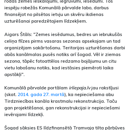
rodas zemes ieskalojumi, iegruvumi, iesēdumi. Tos
iespēju robežās Komunālā pārvalde labo, darbus
finansējot no pilsētas ietvju un skvēru ikdienas
uzturēšanai paredzētajiem līdzekļiem.
Aigars Štāls: "Zemes iesēdumus, bedres un iebrukušās
celiņa flīzes pirms vasaras sezonas apsekojam un tad
organizējam sakārtošanu. Teritorijas uzturēšanas darbi
abās kanālmalas pusēs notiks arī šogad. Vēl ir ziemas
sezona, tāpēc fotoattēlos redzamo bojājumu un citu
vietu labošanu notiks, kad iestāsies piemēroti laika
apstākļi".
Komunālā pārvalde portālam
irliepaja.lv
jau rakstījusi
(skat.
2014. gada 27. martā
), ka nepieciešama abu
Tirdzniecības kanāla krastmalu rekonstrukcija. Taču
gan projektēšanai, gan rekonstrukcijai ir nepieciešami
ievērojami līdzekļi.
Šogad sāksies ES līdzfinansētā Tramvaja tilta pārbūves