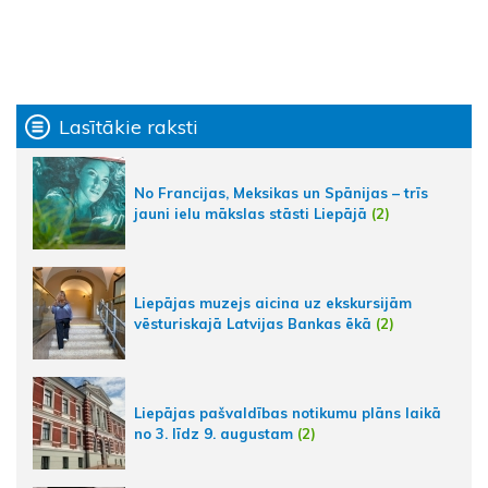
Lasītākie raksti
No Francijas, Meksikas un Spānijas – trīs
jauni ielu mākslas stāsti Liepājā
(2)
Liepājas muzejs aicina uz ekskursijām
vēsturiskajā Latvijas Bankas ēkā
(2)
Liepājas pašvaldības notikumu plāns laikā
no 3. līdz 9. augustam
(2)