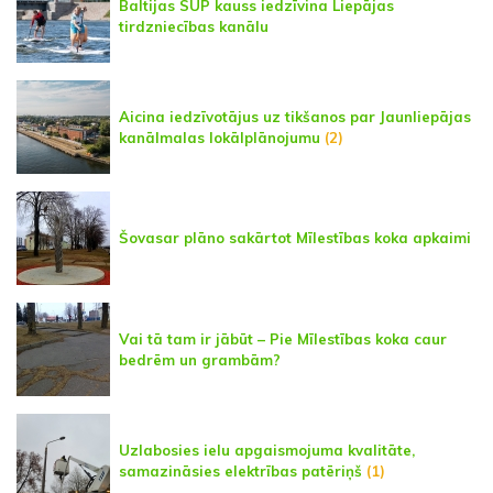
Baltijas SUP kauss iedzīvina Liepājas
tirdzniecības kanālu
Aicina iedzīvotājus uz tikšanos par Jaunliepājas
kanālmalas lokālplānojumu
(2)
Šovasar plāno sakārtot Mīlestības koka apkaimi
Vai tā tam ir jābūt – Pie Mīlestības koka caur
bedrēm un grambām?
Uzlabosies ielu apgaismojuma kvalitāte,
samazināsies elektrības patēriņš
(1)