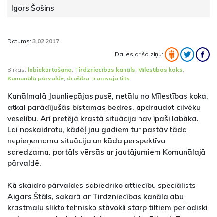
Igors Šošins
Datums:
3.02.2017
Dalies ar šo ziņu:
Birkas:
labiekārtošana
,
Tirdzniecības kanāls
,
Mīlestības koks
,
Komunālā pārvalde
,
drošība
,
tramvaja tilts
Kanālmalā Jaunliepājas pusē, netālu no Mīlestības koka,
atkal parādījušās bīstamas bedres, apdraudot cilvēku
veselību. Arī pretējā krastā situācija nav īpaši labāka.
Lai noskaidrotu, kādēļ jau gadiem tur pastāv tāda
nepieņemama situācija un kāda perspektīva
saredzama, portāls vērsās ar jautājumiem Komunālajā
pārvaldē.
Kā skaidro pārvaldes sabiedriko attiecību speciālists
Aigars Štāls, sakarā ar Tirdzniecības kanāla abu
krastmalu slikto tehnisko stāvokli starp tiltiem periodiski