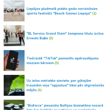
Liepājas pludmalē piekto gadu norisināsies
sporta festivāls "Beach Games Liepaja"
(1)
"BL Serviss Grand Slam" čempiona titulu izcīna
Ernests Buļko
(3)
Tiešraidē "TikTok" pamanīts apdraudējums
maziem bērniem
(3)
Uz ielas notriekta sieviete; par gūtajām
traumām viņa "apjautusi" tikai pēc atgriešanās
mājās
(1)
“Bioforce” piesaista Baltijas biometāna nozarē