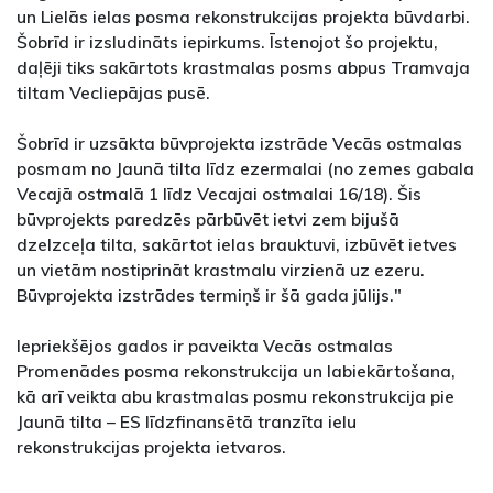
un Lielās ielas posma rekonstrukcijas projekta būvdarbi.
Šobrīd ir izsludināts iepirkums. Īstenojot šo projektu,
daļēji tiks sakārtots krastmalas posms abpus Tramvaja
tiltam Vecliepājas pusē.
Šobrīd ir uzsākta būvprojekta izstrāde Vecās ostmalas
posmam no Jaunā tilta līdz ezermalai (no zemes gabala
Vecajā ostmalā 1 līdz Vecajai ostmalai 16/18). Šis
būvprojekts paredzēs pārbūvēt ietvi zem bijušā
dzelzceļa tilta, sakārtot ielas brauktuvi, izbūvēt ietves
un vietām nostiprināt krastmalu virzienā uz ezeru.
Būvprojekta izstrādes termiņš ir šā gada jūlijs."
Iepriekšējos gados ir paveikta Vecās ostmalas
Promenādes posma rekonstrukcija un labiekārtošana,
kā arī veikta abu krastmalas posmu rekonstrukcija pie
Jaunā tilta – ES līdzfinansētā tranzīta ielu
rekonstrukcijas projekta ietvaros.