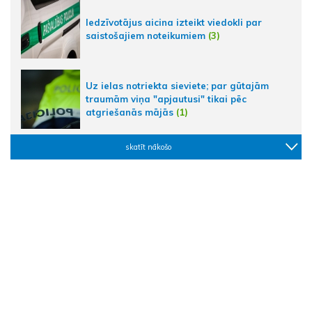
Iedzīvotājus aicina izteikt viedokli par
saistošajiem noteikumiem
(3)
Uz ielas notriekta sieviete; par gūtajām
traumām viņa "apjautusi" tikai pēc
atgriešanās mājās
(1)
skatīt nākošo