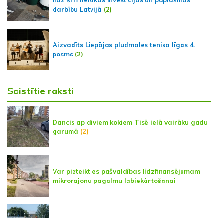
līdz šim lielākās investīcijas un paplašinās
darbību Latvijā
(2)
Aizvadīts Liepājas pludmales tenisa līgas 4.
posms
(2)
Saistītie raksti
Dancis ap diviem kokiem Tisē ielā vairāku gadu
garumā
(2)
Var pieteikties pašvaldības līdzfinansējumam
mikrorajonu pagalmu labiekārtošanai