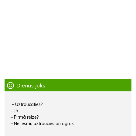
Dienas joks
– Uztraucaties?
– Jā.
– Pirmā reize?
– Nē, esmu uztraucies arī agrāk.