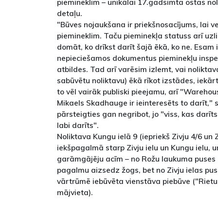
piemineklim – unikālai 17.gadsimta ostas noli
detaļu.
"Būves nojaukšana ir priekšnosacījums, lai v
piemineklim. Taču pieminekļa statuss arī uzl
domāt, ko drīkst darīt šajā ēkā, ko ne. Esam 
nepieciešamos dokumentus pieminekļu inspe
atbildes. Tad arī varēsim izlemt, vai noliktav
sabūvētu noliktavu) ēkā rīkot izstādes, iekārt
to vēl vairāk publiski pieejamu, arī "Warehou
Mikaels Skadhauge ir ieinteresēts to darīt," s
pārsteigties gan negribot, jo "viss, kas darīts
labi darīts".
Noliktava Kungu ielā 9 (iepriekš Zivju 4/6 un 
iekšpagalmā starp Zivju ielu un Kungu ielu, un
garāmgājēju acīm – no Rožu laukuma puses 
pagalmu aizsedz žogs, bet no Zivju ielas pu
vārtrūmē iebūvēta vienstāva piebūve ("Rietu
mājvieta).