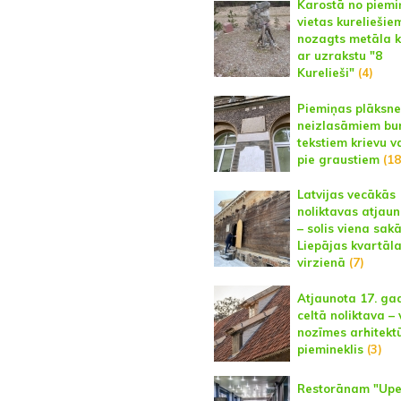
Karostā no piemi
vietas kureliešie
nozagts metāla k
ar uzrakstu "8
Kurelieši"
(4)
Piemiņas plāksne
neizlasāmiem bur
tekstiem krievu v
pie graustiem
(18
Latvijas vecākās
noliktavas atjau
– solis viena sak
Liepājas kvartāl
virzienā
(7)
Atjaunota 17. ga
celtā noliktava – 
nozīmes arhitekt
piemineklis
(3)
Restorānam "Upe