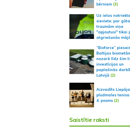
bērniem
(3)
Uz ielas notriekt
sieviete; par gūt
traumām viņa
"apjautusi" tikai 
atgriešanās māj
“Bioforce” piesai
Baltijas biometā
nozarē līdz šim l
investīcijas un
paplašinās darbī
Latvijā
(2)
Aizvadīts Liepāj
pludmales tenisa
4. posms
(2)
Saistītie raksti