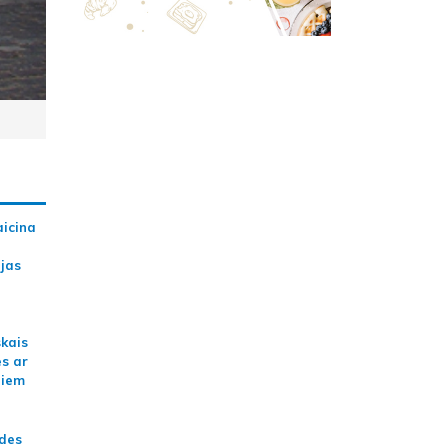
aicina
ijas
skais
es ar
jiem
ādes