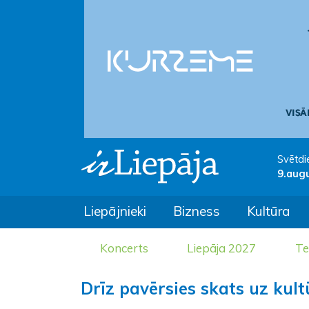
Svētdi
9.aug
Liepājnieki
Bizness
Kultūra
Koncerts
Liepāja 2027
Te
Drīz pavērsies skats uz kult