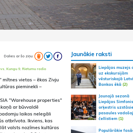
Jaunākie raksti
Dalies ar šo ziņu:
Liepājas muzejs 
ovs
,
Kungu 9
,
Rietumu radio
uz ekskursijām
vēsturiskajā Latv
mītnes vietas – ēkas Zivju
Bankas ēkā
(2)
ultūras pieminekli –
Jaunajā sezonā
– SIA "Warehouse properties"
Liepājas Simfoni
askaņā ar būvvaldē
orķestris uzstāsi
pasaules vadoša
padomju laikos nelegāli
čellistiem
(1)
 atbrīvota. Ikviens, kas
 klāt valsts nozīmes kultūras
Populārākie fas