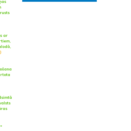
ņas
m
rusts
s ar
tiem,
alodā,
)
nošana
ārtota
a
dsimtā
valsts
ūras
"