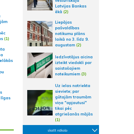
vēsturiskajā
Latvijas Bankas
ēkā
(2)
a
ajām
Liepājas
pašvaldības
pēc
notikumu plāns
ās
(1)
laikā no 3. līdz 9.
augustam
(2)
sta
na
Iedzīvotājus aicina
ielākās
izteikt viedokli par
saistošajiem
bu
noteikumiem
(3)
Uz ielas notriekta
sieviete; par
as
gūtajām traumām
 līgas
viņa "apjautusi"
tikai pēc
atgriešanās mājās
(1)
skatīt nākošo