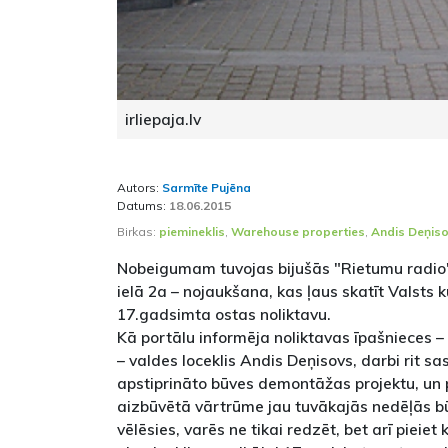
irliepaja.lv
Autors:
Sarmīte Pujēna
Datums:
18.06.2015
Birkas:
piemineklis
,
Warehouse properties
,
Andis Deņis
Nobeigumam tuvojas bijušās "Rietumu radio" 
ielā 2a – nojaukšana, kas ļaus skatīt Valsts k
17.gadsimta ostas noliktavu.
Kā portālu informēja noliktavas īpašnieces 
– valdes loceklis Andis Deņisovs, darbi rit s
apstiprināto būves demontāžas projektu, un 
aizbūvētā vārtrūme jau tuvākajās nedēļās būs
vēlēsies, varēs ne tikai redzēt, bet arī pieiet