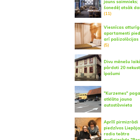
jauns saimnieks;
šonedēļ atsāk da
(11)
Viesnīcas atturīg
apartamenti pie
arī pašizolācijas
(5)
Divu mēnešu laik
pārdoti 20 nekus
īpašumi
"Kurzemes" pag
atklāta jauna
autostāvvieta
Aprīlī pirmizrādi
piedzīvos Liepāj
radio teātra
audioizrāde "Be