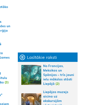
otāko
s
ides un
erģija
ē
ta
Lasītākie raksti
 Games
No Francijas,
Meksikas un
d
Spānijas – trīs jauni
itulu
ielu mākslas stāsti
ļko
(3)
Liepājā
(2)
Liepājas muzejs
k"
aicina uz
ekskursijām
aziem