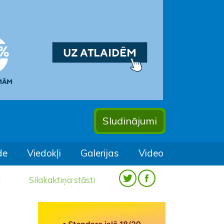
Sludinājumi
de
Viedokļi
Galerijas
Video
a
Silakaktiņa stāsti