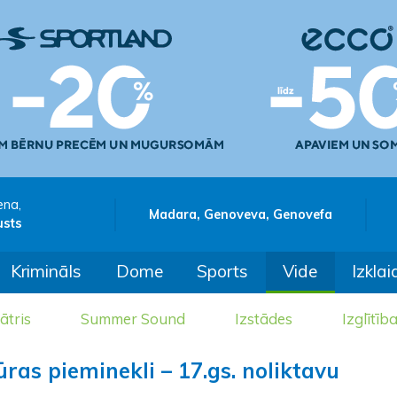
ena,
Madara, Genoveva, Genovefa
usts
Krimināls
Dome
Sports
Vide
Izklai
ātris
Summer Sound
Izstādes
Izglītīb
ūras pieminekli – 17.gs. noliktavu