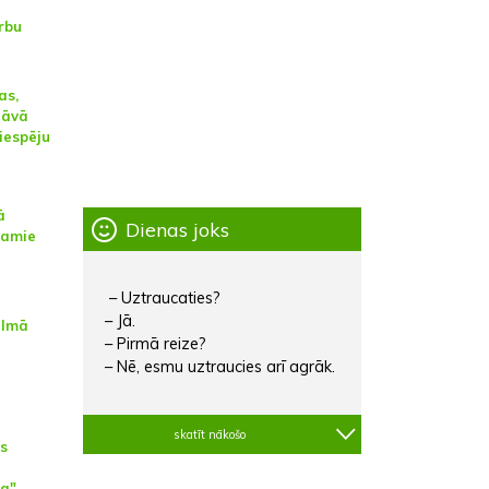
rbu
as,
dāvā
 iespēju
ā
Dienas joks
tamie
– Uztraucaties?
– Jā.
almā
– Pirmā reize?
– Nē, esmu uztraucies arī agrāk.
skatīt nākošo
as
sa"