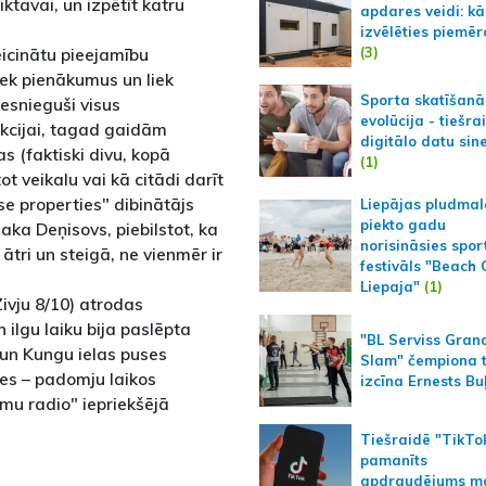
ktavai, un izpētīt katru
apdares veidi: kā
izvēlēties piemēr
(3)
eicinātu pieejamību
iek pienākumus un liek
Sporta skatīšanā
iesnieguši visus
evolūcija - tiešra
kcijai, tagad gaidām
digitālo datu sin
as (faktiski divu, kopā
(1)
ot veikalu vai kā citādi darīt
se properties" dibinātājs
Liepājas pludmal
piekto gadu
aka Deņisovs, piebilstot, ka
norisināsies spor
 ātri un steigā, ne vienmēr ir
festivāls "Beach
Liepaja"
(1)
Zivju 8/10) atrodas
 ilgu laiku bija paslēpta
"BL Serviss Gran
un Kungu ielas puses
Slam" čempiona t
ses – padomju laikos
izcīna Ernests Bu
mu radio" iepriekšējā
Tiešraidē "TikTo
pamanīts
apdraudējums m