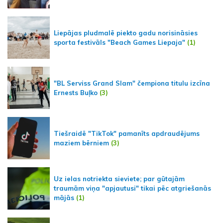
Liepājas pludmalē piekto gadu norisināsies
sporta festivāls "Beach Games Liepaja"
(1)
"BL Serviss Grand Slam" čempiona titulu izcīna
Ernests Buļko
(3)
Tiešraidē "TikTok" pamanīts apdraudējums
maziem bērniem
(3)
Uz ielas notriekta sieviete; par gūtajām
traumām viņa "apjautusi" tikai pēc atgriešanās
mājās
(1)