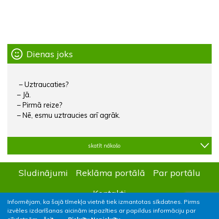
Dienas joks
– Uztraucaties?
– Jā.
– Pirmā reize?
– Nē, esmu uztraucies arī agrāk.
skatīt nākošo
Sludinājumi
Reklāma portālā
Par portālu
Kontakti
Informējam, ka šajā tīmekļa vietnē tiek izmantotas sīkdatnes. Pirms
izvēles izdarīšanas aicinām iepazīties ar papildus informāciju par