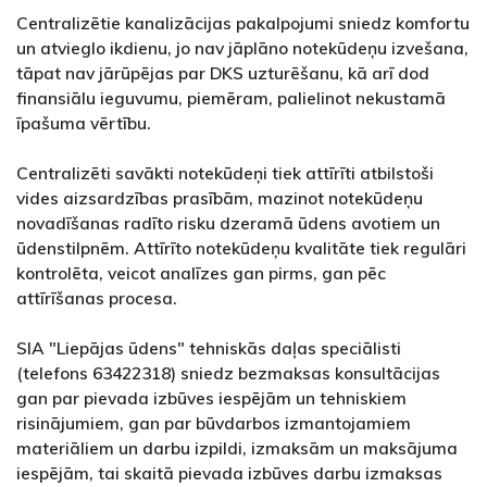
Centralizētie kanalizācijas pakalpojumi sniedz komfortu
un atvieglo ikdienu, jo nav jāplāno notekūdeņu izvešana,
tāpat nav jārūpējas par DKS uzturēšanu, kā arī dod
finansiālu ieguvumu, piemēram, palielinot nekustamā
īpašuma vērtību.
Centralizēti savākti notekūdeņi tiek attīrīti atbilstoši
vides aizsardzības prasībām, mazinot notekūdeņu
novadīšanas radīto risku dzeramā ūdens avotiem un
ūdenstilpnēm. Attīrīto notekūdeņu kvalitāte tiek regulāri
kontrolēta, veicot analīzes gan pirms, gan pēc
attīrīšanas procesa.
SIA "Liepājas ūdens" tehniskās daļas speciālisti
(telefons 63422318) sniedz bezmaksas konsultācijas
gan par pievada izbūves iespējām un tehniskiem
risinājumiem, gan par būvdarbos izmantojamiem
materiāliem un darbu izpildi, izmaksām un maksājuma
iespējām, tai skaitā pievada izbūves darbu izmaksas