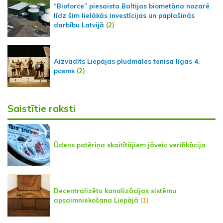
“Bioforce” piesaista Baltijas biometāna nozarē
līdz šim lielākās investīcijas un paplašinās
darbību Latvijā
(2)
Aizvadīts Liepājas pludmales tenisa līgas 4.
posms
(2)
Saistītie raksti
Ūdens patēriņa skaitītājiem jāveic verifikācija
Decentralizēto kanalizācijas sistēmu
apsaimniekošana Liepājā
(1)