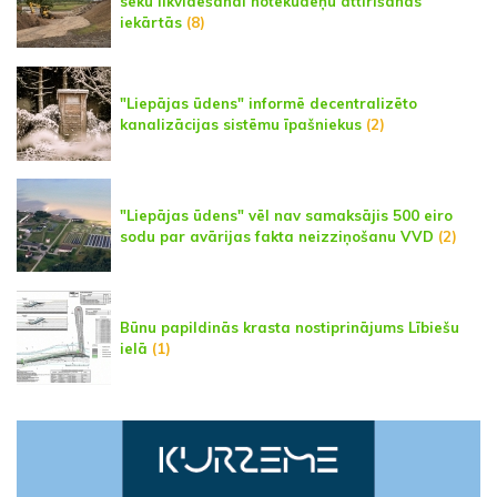
seku likvidēšanai notekūdeņu attīrīšanas
iekārtās
(8)
"Liepājas ūdens" informē decentralizēto
kanalizācijas sistēmu īpašniekus
(2)
"Liepājas ūdens" vēl nav samaksājis 500 eiro
sodu par avārijas fakta neizziņošanu VVD
(2)
Būnu papildinās krasta nostiprinājums Lībiešu
ielā
(1)