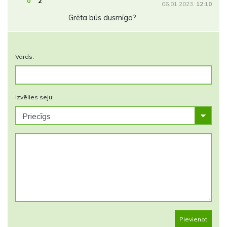
0
2
06.01.2023.
12:10
Grēta būs dusmīga?
Vārds:
Izvēlies seju:
Pievienot