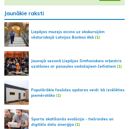
Jaunākie raksti
Liepājas muzejs aicina uz ekskursijām
vēsturiskajā Latvijas Bankas ēkā
(1)
Jaunajā sezonā Liepājas Simfoniskais orķestris
uzstāsies ar pasaules vadošajiem čellistiem
(1)
Populārākie fasādes apdares veidi: kā izvēlēties
piemērotāko
(1)
Sporta skatīšanās evolūcija - tiešraides un
digitālo datu sinerģija
(1)