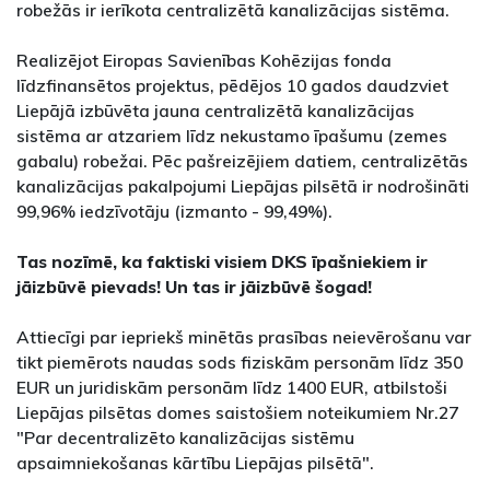
robežās ir ierīkota centralizētā kanalizācijas sistēma.
Realizējot Eiropas Savienības Kohēzijas fonda
līdzfinansētos projektus, pēdējos 10 gados daudzviet
Liepājā izbūvēta jauna centralizētā kanalizācijas
sistēma ar atzariem līdz nekustamo īpašumu (zemes
gabalu) robežai. Pēc pašreizējiem datiem, centralizētās
kanalizācijas pakalpojumi Liepājas pilsētā ir nodrošināti
99,96% iedzīvotāju (izmanto - 99,49%).
Tas nozīmē, ka faktiski visiem DKS īpašniekiem ir
jāizbūvē pievads! Un tas ir jāizbūvē šogad!
Attiecīgi par iepriekš minētās prasības neievērošanu var
tikt piemērots naudas sods fiziskām personām līdz 350
EUR un juridiskām personām līdz 1400 EUR, atbilstoši
Liepājas pilsētas domes saistošiem noteikumiem Nr.27
"Par decentralizēto kanalizācijas sistēmu
apsaimniekošanas kārtību Liepājas pilsētā".