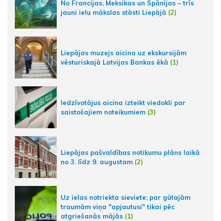
No Francijas, Meksikas un Spānijas – trīs
jauni ielu mākslas stāsti Liepājā
(2)
Liepājas muzejs aicina uz ekskursijām
vēsturiskajā Latvijas Bankas ēkā
(1)
Iedzīvotājus aicina izteikt viedokli par
saistošajiem noteikumiem
(3)
Liepājas pašvaldības notikumu plāns laikā
no 3. līdz 9. augustam
(2)
Uz ielas notriekta sieviete; par gūtajām
traumām viņa "apjautusi" tikai pēc
atgriešanās mājās
(1)