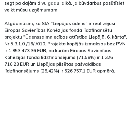
segt pa daļām divu gadu laikā, ja būvdarbus pasūtīsiet
veikt mūsu uzņēmumam.
Atgādināsim, ka SIA "Liepājas ūdens" ir realizējusi
Eiropas Savienības Kohēzijas fonda līdzfinansētu
projektu "Ūdenssaimniecības attīstība Liepājā, 6. kārta",
Nr.5.3.1.0./16/I/010. Projekta kopējās izmaksas bez PVN
ir 1 853 473,36 EUR, no kurām Eiropas Savienības
Kohēzijas fonda līdzfinansējums (71,58%) ir 1 326
716,23 EUR un Liepājas pilsētas pašvaldības
līdzfinansējums (28,42%) ir 526 757,1 EUR apmērā.