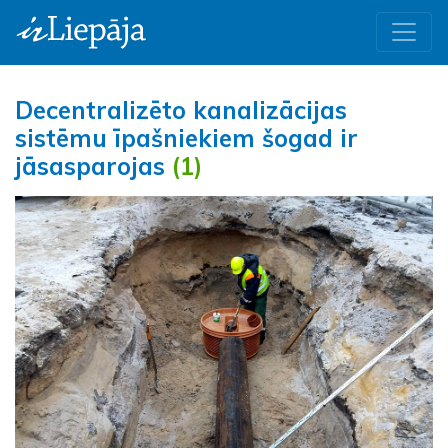
Decentralizēto kanalizācijas
sistēmu īpašniekiem šogad ir
jāsasparojas
(1)