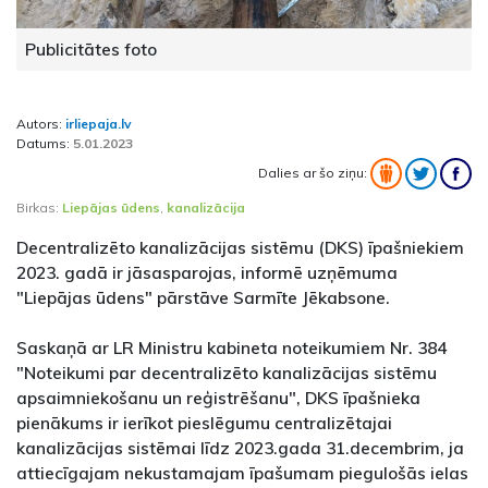
Publicitātes foto
Autors:
irliepaja.lv
Datums:
5.01.2023
Dalies ar šo ziņu:
Birkas:
Liepājas ūdens
,
kanalizācija
Decentralizēto kanalizācijas sistēmu (DKS) īpašniekiem
2023. gadā ir jāsasparojas, informē uzņēmuma
"Liepājas ūdens" pārstāve Sarmīte Jēkabsone.
Saskaņā ar LR Ministru kabineta noteikumiem Nr. 384
"Noteikumi par decentralizēto kanalizācijas sistēmu
apsaimniekošanu un reģistrēšanu", DKS īpašnieka
pienākums ir ierīkot pieslēgumu centralizētajai
kanalizācijas sistēmai līdz 2023.gada 31.decembrim, ja
attiecīgajam nekustamajam īpašumam piegulošās ielas