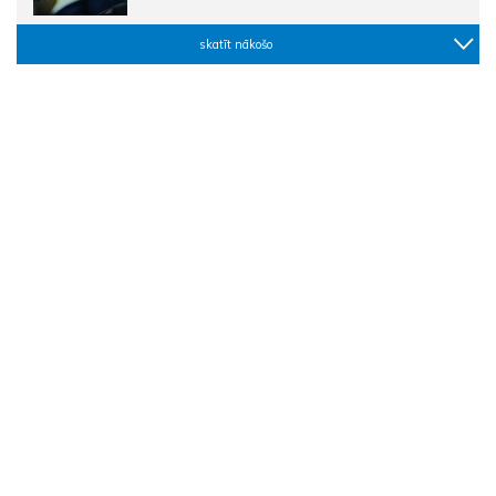
skatīt nākošo