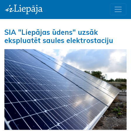
SIA "Liepājas ūdens" uzsāk
ekspluatēt saules elektrostaciju