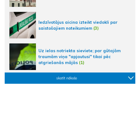
Iedzīvotājus aicina izteikt viedokli par
saistošajiem noteikumiem
(3)
Uz ielas notriekta sieviete; par gūtajām
traumām viņa "apjautusi" tikai pēc
atgriešanās mājās
(1)
skatīt nākošo