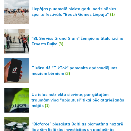
Liepājas pludmalē piekto gadu norisināsies
sporta festivāls "Beach Games Liepaja"
(1)
"BL Serviss Grand Slam" čempiona titulu izcīna
Ernests Buļko
(3)
Tiešraidē "TikTok" pamanīts apdraudējums
maziem bērniem
(3)
Uz ielas notriekta sieviete; par gūtajām
traumām viņa "apjautusi" tikai pēc atgriešanās
mājās
(1)
“Bioforce” piesaista Baltijas biometāna nozarē
līdz šim lielākās investīcijas un paplašinās