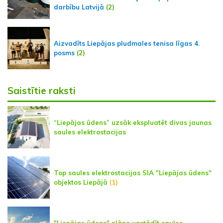
darbību Latvijā
(2)
Aizvadīts Liepājas pludmales tenisa līgas 4.
posms
(2)
Saistītie raksti
“Liepājas ūdens” uzsāk ekspluatēt divas jaunas
saules elektrostacijas
Top saules elektrostacijas SIA "Liepājas ūdens"
objektos Liepājā
(1)
"Liepājas ūdens" plāno uzstādīt saules