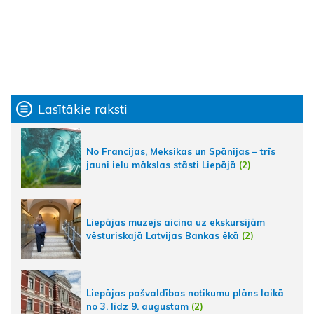
Lasītākie raksti
No Francijas, Meksikas un Spānijas – trīs
jauni ielu mākslas stāsti Liepājā
(2)
Liepājas muzejs aicina uz ekskursijām
vēsturiskajā Latvijas Bankas ēkā
(2)
Liepājas pašvaldības notikumu plāns laikā
no 3. līdz 9. augustam
(2)