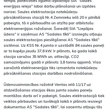
tempā, pateicoties līguma izpildītāja SIA "Saules
enerģijas ieleja" labai darbu plānošanai un izpildes
norisei. Saules elektrostacija notekūdeņu
pārsūknēšanas stacijā Nr.4 Zemnieku ielā 20 ir pilnībā
pabeigta, tā ir pārbaudīta un atzīta par atbilstošu
elektroenerģijas ražošanai. Šonedēļ SIA "Liepājas
ūdens" ir saņēmusi AS "Sadales tīkli" izsniegtu atļauju
saules elektrostacijas pieslēgšanai AS "Sadales tīkli"
sistēmai. Uz KSS Nr.4 jumta ir uzstādīti 84 saules paneļi
ar to kopējo jaudu 37,8 kW. Ir plānots, ka gada laikā
stacija saražos 35 MWh un, attiecīgi, CO2
samazinājums gadā ir plānots 3,8 tonnu apjomā. Visa
saražotā elektroenerģija tiks izmantota notekūdeņu
pārsūknēšanas stacijas darbības nodrošināšanai.
Ūdenssaimniecības ražotnē Ventas ielā 11/17 uz
atdzelžošanas stacijas ēkas jumta saules paneļu
montāžas darbi arī ir pabeigti. Saules elektrostacijā tiek
veiktas pārbaudes un tuvākajā laikā ir plānots iesniegt
dokumentus AS "Sadales tīkli", lai saņemtu atļauju tās