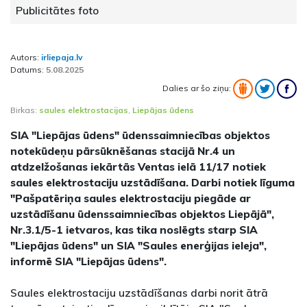
Publicitātes foto
Autors:
irliepaja.lv
Datums:
5.08.2025
Dalies ar šo ziņu:
Birkas:
saules elektrostacijas
,
Liepājas ūdens
SIA "Liepājas ūdens" ūdenssaimniecības objektos
notekūdeņu pārsūknēšanas stacijā Nr.4 un
atdzelžošanas iekārtās Ventas ielā 11/17 notiek
saules elektrostaciju uzstādīšana. Darbi notiek līguma
"Pašpatēriņa saules elektrostaciju piegāde ar
uzstādīšanu ūdenssaimniecības objektos Liepājā",
Nr.3.1/5-1 ietvaros, kas tika noslēgts starp SIA
"Liepājas ūdens" un SIA "Saules enerģijas ieleja",
informē SIA "Liepājas ūdens".
Saules elektrostaciju uzstādīšanas darbi norit ātrā