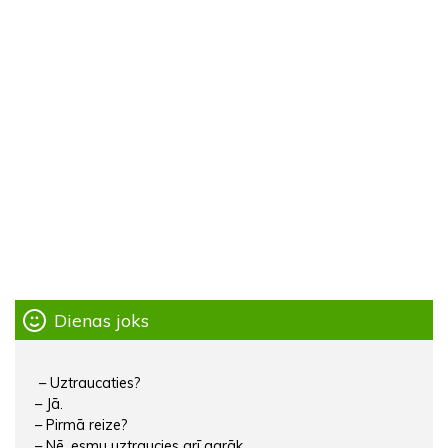
Dienas joks
– Uztraucaties?
– Jā.
– Pirmā reize?
– Nē, esmu uztraucies arī agrāk.