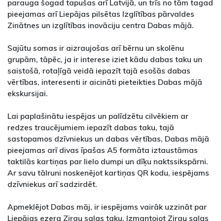
parauga šogad tapušas arī Latvijā, un trīs no tām tagad
pieejamas arī Liepājas pilsētas Izglītības pārvaldes
Zinātnes un izglītības inovāciju centra Dabas mājā.
Sajūtu somas ir aizraujošas arī bērnu un skolēnu
grupām, tāpēc, ja ir interese iziet kādu dabas taku un
saistošā, rotaļīgā veidā iepazīt tajā esošās dabas
vērtības, interesenti ir aicināti pieteikties Dabas mājā
ekskursijai.
Lai paplašinātu iespējas un palīdzētu cilvēkiem ar
redzes traucējumiem iepazīt dabas taku, tajā
sastopamos dzīvniekus un dabas vērtības, Dabas mājā
pieejamas arī divas īpašas A5 formāta iztaustāmas
taktilās kartiņas par lielo dumpi un dīķu naktssikspārni.
Ar savu tālruni noskenējot kartiņas QR kodu, iespējams
dzīvniekus arī sadzirdēt.
Apmeklējot Dabas māj, ir iespējams vairāk uzzināt par
Liepājas ezera Zirgu salas taku. Izmantojot Zirgu salas