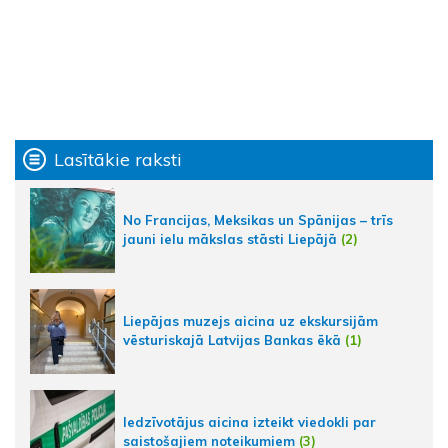
Lasītākie raksti
No Francijas, Meksikas un Spānijas – trīs
jauni ielu mākslas stāsti Liepājā
(2)
Liepājas muzejs aicina uz ekskursijām
vēsturiskajā Latvijas Bankas ēkā
(1)
Iedzīvotājus aicina izteikt viedokli par
saistošajiem noteikumiem
(3)