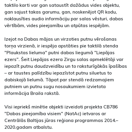
taktilo karti var gan sataustīt dažādus vides objektu,
gan sajust takas garumu, gan, noskenējot QR kodu,
noklausīties audio informāciju par salas vēsturi, dabas
vērtībām, vides pieejamību un atpūtas iespējām.
Izejot no Dabas mājas un virzoties putnu vērošanas
torņa virzienā, ir iespēja apstāties pie taktilā stenda
"Plaukstas lieluma" putni dabas liegumā "Liepājas
ezers". Šeit Liepājas ezera Zirgu salas apmeklētāji var
iepazīt putnu daudzveidību un to raksturīgākās īpašības
– ar taustes palīdzību iepazīstot putnu siluetus to
dabiskajā lielumā. Tāpat par stendā redzamajiem
putniem un putnu sugu nosaukumiem izvietota
informācija Braila rakstā.
Visi iepriekš minētie objekti izveidoti projekta CB786
"Dabas pieejamība visiem" (NatAc) ietvaros ar
Centrālās Baltijas jūras reģiona programmas 2014.–
2020.gadam atbalstu.