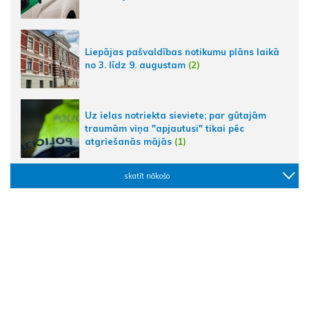
Liepājas pašvaldības notikumu plāns laikā
no 3. līdz 9. augustam
(2)
Uz ielas notriekta sieviete; par gūtajām
traumām viņa "apjautusi" tikai pēc
atgriešanās mājās
(1)
skatīt nākošo