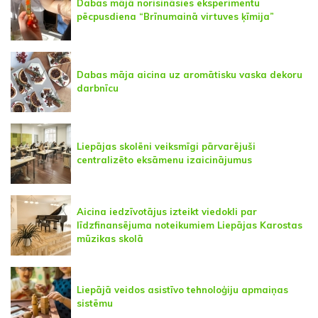
Dabas mājā norisināsies eksperimentu
pēcpusdiena “Brīnumainā virtuves ķīmija”
Dabas māja aicina uz aromātisku vaska dekoru
darbnīcu
Liepājas skolēni veiksmīgi pārvarējuši
centralizēto eksāmenu izaicinājumus
Aicina iedzīvotājus izteikt viedokli par
līdzfinansējuma noteikumiem Liepājas Karostas
mūzikas skolā
Liepājā veidos asistīvo tehnoloģiju apmaiņas
sistēmu