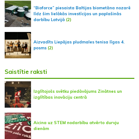
“Bioforce” piesaista Baltijas biometāna nozarē
līdz šim lielākās investīcijas un paplašinās
darbību Latvijā
(2)
Aizvadīts Liepājas pludmales tenisa līgas 4.
posms
(2)
Saistītie raksti
Izglītojošs svētku piedāvājums Zinātnes un
izglītības inovāciju centrā
Aicina uz STEM nodarbību atvērto durvju
dienām