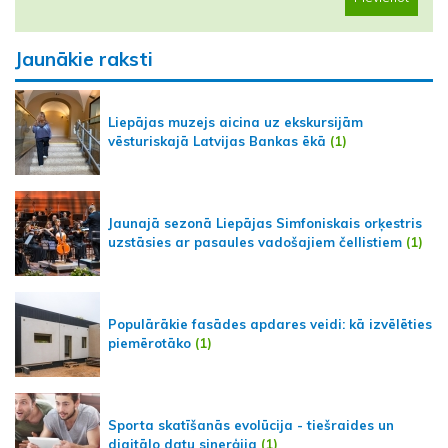
Jaunākie raksti
Liepājas muzejs aicina uz ekskursijām
vēsturiskajā Latvijas Bankas ēkā
(1)
Jaunajā sezonā Liepājas Simfoniskais orķestris
uzstāsies ar pasaules vadošajiem čellistiem
(1)
Populārākie fasādes apdares veidi: kā izvēlēties
piemērotāko
(1)
Sporta skatīšanās evolūcija - tiešraides un
digitālo datu sinerģija
(1)