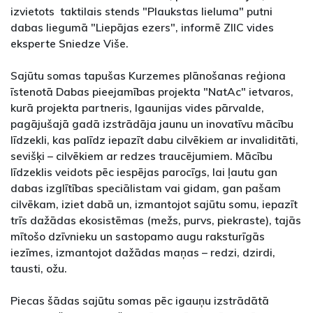
izvietots taktilais stends "Plaukstas lieluma" putni
dabas liegumā "Liepājas ezers", informē ZIIC vides
eksperte Sniedze Više.
Sajūtu somas tapušas Kurzemes plānošanas reģiona
īstenotā Dabas pieejamības projekta "NatAc" ietvaros,
kurā projekta partneris, Igaunijas vides pārvalde,
pagājušajā gadā izstrādāja jaunu un inovatīvu mācību
līdzekli, kas palīdz iepazīt dabu cilvēkiem ar invaliditāti,
sevišķi – cilvēkiem ar redzes traucējumiem. Mācību
līdzeklis veidots pēc iespējas parocīgs, lai ļautu gan
dabas izglītības speciālistam vai gidam, gan pašam
cilvēkam, iziet dabā un, izmantojot sajūtu somu, iepazīt
trīs dažādas ekosistēmas (mežs, purvs, piekraste), tajās
mītošo dzīvnieku un sastopamo augu raksturīgās
iezīmes, izmantojot dažādas maņas – redzi, dzirdi,
tausti, ožu.
Piecas šādas sajūtu somas pēc igauņu izstrādātā