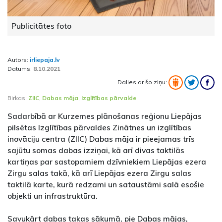
Publicitātes foto
Autors:
irliepaja.lv
Datums:
8.10.2021
Dalies ar šo ziņu:
Birkas:
ZIIC
,
Dabas māja
,
Izglītības pārvalde
Sadarbībā ar Kurzemes plānošanas reģionu Liepājas
pilsētas Izglītības pārvaldes Zinātnes un izglītības
inovāciju centra (ZIIC) Dabas māja ir pieejamas trīs
sajūtu somas dabas izziņai, kā arī divas taktilās
kartiņas par sastopamiem dzīvniekiem Liepājas ezera
Zirgu salas takā, kā arī Liepājas ezera Zirgu salas
taktilā karte, kurā redzami un sataustāmi salā esošie
objekti un infrastruktūra.
Savukārt dabas takas sākumā, pie Dabas mājas,