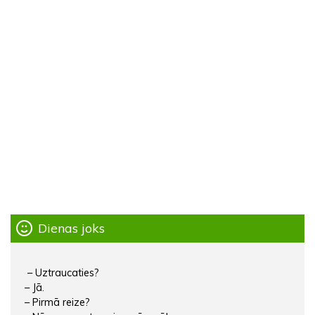
Dienas joks
– Uztraucaties?
– Jā.
– Pirmā reize?