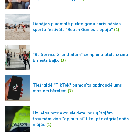
Liepājas pludmalē piekto gadu norisināsies
sporta festivāls "Beach Games Liepaja"
(1)
"BL Serviss Grand Slam" čempiona titulu izcīna
Ernests Buļko
(3)
Tiešraidē "TikTok" pamanīts apdraudējums
maziem bērniem
(3)
Uz ielas notriekta sieviete; par gūtajām
traumām viņa "apjautusi" tikai pēc atgriešanās
mājās
(1)