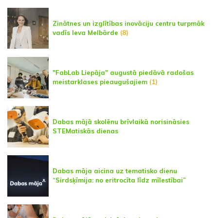
Zinātnes un izglītības inovāciju centru turpmāk
vadīs Ieva Melbārde
(8)
"FabLab Liepāja" augustā piedāvā radošas
meistarklases pieaugušajiem
(1)
Dabas mājā skolēnu brīvlaikā norisināsies
STEMatiskās dienas
Dabas māja aicina uz tematisko dienu
“Sirdsķīmija: no eritrocīta līdz mīlestībai”