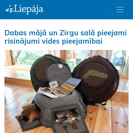
Dabas mājā un Zirgu salā pieejami
risinājumi vides pieejamībai