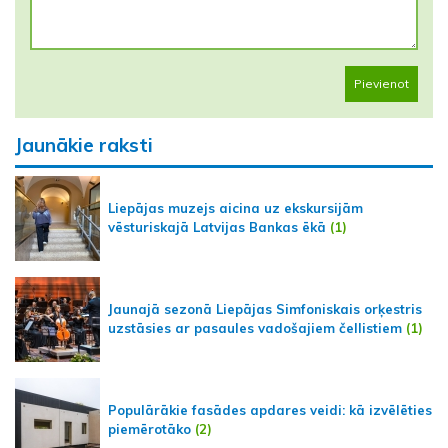
Pievienot
Jaunākie raksti
Liepājas muzejs aicina uz ekskursijām
vēsturiskajā Latvijas Bankas ēkā
(1)
Jaunajā sezonā Liepājas Simfoniskais orķestris
uzstāsies ar pasaules vadošajiem čellistiem
(1)
Populārākie fasādes apdares veidi: kā izvēlēties
piemērotāko
(2)