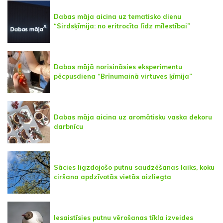
Dabas māja aicina uz tematisko dienu
“Sirdsķīmija: no eritrocīta līdz mīlestībai”
Dabas mājā norisināsies eksperimentu
pēcpusdiena “Brīnumainā virtuves ķīmija”
Dabas māja aicina uz aromātisku vaska dekoru
darbnīcu
Sācies ligzdojošo putnu saudzēšanas laiks, koku
ciršana apdzīvotās vietās aizliegta
Iesaistīsies putnu vērošanas tīkla izveides