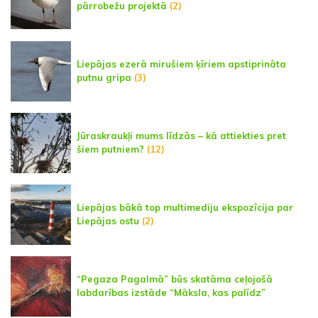
pārrobežu projektā
(2)
Liepājas ezerā mirušiem ķīriem apstiprināta
putnu gripa
(3)
Jūraskraukļi mums līdzās – kā attiekties pret
šiem putniem?
(12)
Liepājas bākā top multimediju ekspozīcija par
Liepājas ostu
(2)
“Pegaza Pagalmā” būs skatāma ceļojošā
labdarības izstāde “Māksla, kas palīdz”