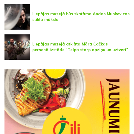
Liepājas muzejā būs skatāma Andas Munkevicas
stikla māksla
Liepājas muzejā atklāta Māra Čačkas
personālizstāde “Telpa starp apziņu un uztveri”