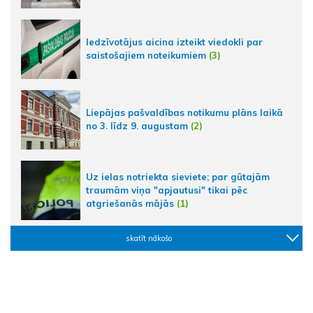
Iedzīvotājus aicina izteikt viedokli par
saistošajiem noteikumiem
(3)
Liepājas pašvaldības notikumu plāns laikā
no 3. līdz 9. augustam
(2)
Uz ielas notriekta sieviete; par gūtajām
traumām viņa "apjautusi" tikai pēc
atgriešanās mājās
(1)
skatīt nākošo