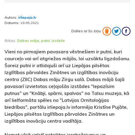
Autors:
irliepaja.lv
Datums:
18.05.2021
Dalies ar šo ziņu:
Birkas:
Dabas māja
,
putni
,
izstāde
Vieni no pirmajiem pavasara vēstnešiem ir putni, kuri
caurceļo vai arī atgriežas mājās, lai uzsāktu ligzdošanu.
Šoreiz putni ir atlidojuši arī uz Liepājas pilsētas
Izglītības pārvaldes Zinātnes un izglītības inovāciju
centra (ZIIC) Dabas māju Zirgu salā. Dabas mājā šajā
pavasarī izvietotas ceļojošās izstādes "Iepazīsim
putnus" un "Knābji, spārni, spalvas" no Talsu muzeja, kā
arī lielformāta spēles no "Latvijas Ornitoloģijas
biedrības", portālu irliepaja.lv informēja Kristīne Pujāte,
Liepājas pilsētas Izglītības pārvaldes Zinātnes un
izglītības inovāciju centra vadītāja.
Ņemot vērā valstī noteiktos ierobežojumus un