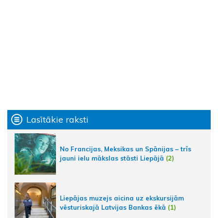
Lasītākie raksti
No Francijas, Meksikas un Spānijas – trīs
jauni ielu mākslas stāsti Liepājā
(2)
Liepājas muzejs aicina uz ekskursijām
vēsturiskajā Latvijas Bankas ēkā
(1)