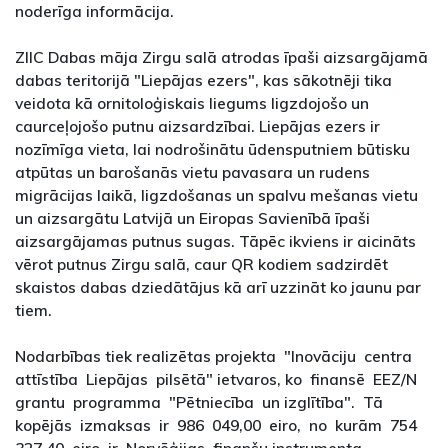
noderīga informācija.
ZIIC Dabas māja Zirgu salā atrodas īpaši aizsargājamā
dabas teritorijā "Liepājas ezers", kas sākotnēji tika
veidota kā ornitoloģiskais liegums ligzdojošo un
caurceļojošo putnu aizsardzībai. Liepājas ezers ir
nozīmīga vieta, lai nodrošinātu ūdensputniem būtisku
atpūtas un barošanās vietu pavasara un rudens
migrācijas laikā, ligzdošanas un spalvu mešanas vietu
un aizsargātu Latvijā un Eiropas Savienībā īpaši
aizsargājamas putnus sugas. Tāpēc ikviens ir aicināts
vērot putnus Zirgu salā, caur QR kodiem sadzirdēt
skaistos dabas dziedātājus kā arī uzzināt ko jaunu par
tiem.
Nodarbības tiek realizētas projekta "Inovāciju centra
attīstība Liepājas pilsētā" ietvaros, ko finansē EEZ/N
grantu programma "Pētniecība un izglītība". Tā
kopējās izmaksas ir 986 049,00 eiro, no kurām 754
327,40 eiro ir Norvēģijas finanšu instrumenta