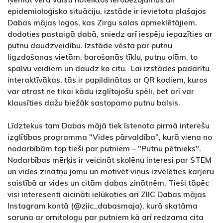
epidemioloģisko situāciju, izstāde ir ievietota plašajos
Dabas mājas logos, kas Zirgu salas apmeklētājiem,
dodoties pastaigā dabā, sniedz arī iespēju iepazīties ar
putnu daudzveidību. Izstāde vēsta par putnu
ligzdošanas vietām, barošanās tīklu, putnu olām, to
spalvu veidiem un daudz ko citu. Lai izstādes padarītu
interaktīvākas, tās ir papildinātas ar QR kodiem, kuros
var atrast ne tikai kādu izglītojošu spēli, bet arī var
klausīties dažu biežāk sastopamo putnu balsis.
Līdztekus tam Dabas mājā tiek īstenota pirmā interešu
izglītības programma "Vides pārvaldība", kurā viena no
nodarbībām top tieši par putniem – "Putnu pētnieks".
Nodarbības mērķis ir veicināt skolēnu interesi par STEM
un vides zinātņu jomu un motivēt viņus izvēlēties karjeru
saistībā ar vides un citām dabas zinātnēm. Tieši tāpēc
visi interesenti aicināti ielūkoties arī ZIIC Dabas mājas
Instagram kontā (@ziic_dabasmaja), kurā skatāma
saruna ar ornitologu par putniem kā arī redzama cita