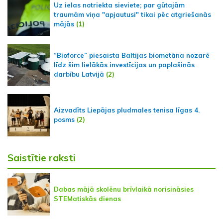
Uz ielas notriekta sieviete; par gūtajām
traumām viņa "apjautusi" tikai pēc atgriešanās
mājās
(1)
“Bioforce” piesaista Baltijas biometāna nozarē
līdz šim lielākās investīcijas un paplašinās
darbību Latvijā
(2)
Aizvadīts Liepājas pludmales tenisa līgas 4.
posms
(2)
Saistītie raksti
Dabas mājā skolēnu brīvlaikā norisināsies
STEMatiskās dienas