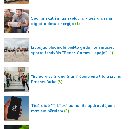
Sporta skatīšanās evolūcija - tiešraides un
digitālo datu sinerģija
(1)
Liepājas pludmalē piekto gadu norisināsies
sporta festivāls "Beach Games Liepaja"
(1)
"BL Serviss Grand Slam" čempiona titulu izcīna
Ernests Buļko
(3)
Tiešraidē "TikTok" pamanīts apdraudējums
maziem bērniem
(3)