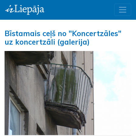
Bīstamais ceļš no "Koncertzāles"
uz koncertzāli (galerija)