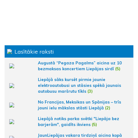
Lasītākie raksti
Augustā “Pegaza Pagalms” aicina uz 10
bezmaksas koncertiem Liepājas sirdī
(5)
Liepājā sāks kursēt pirmie jaunie
elektroautobusi un stāsies spēkā jaunais
autobusu maršrutu tīkls
(3)
No Francijas, Meksikas un Spānijas – trīs
jauni ielu mākslas stāsti Liepājā
(2)
Liepājā notiks parka svētki "Liepāja bez
barjerām", gaidīts ikviens
(5)
JaunLiepājas vakara tirdziņš aicina kopā