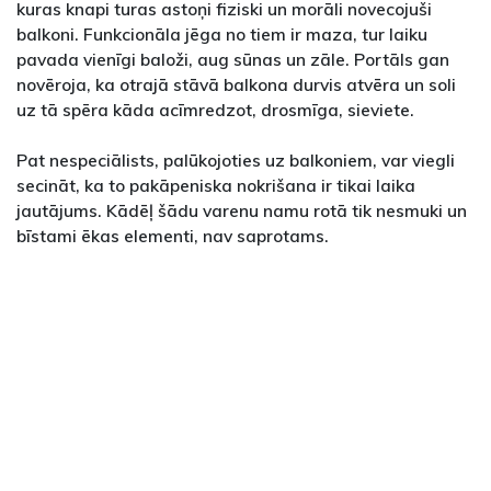
kuras knapi turas astoņi fiziski un morāli novecojuši
balkoni. Funkcionāla jēga no tiem ir maza, tur laiku
pavada vienīgi baloži, aug sūnas un zāle. Portāls gan
novēroja, ka otrajā stāvā balkona durvis atvēra un soli
uz tā spēra kāda acīmredzot, drosmīga, sieviete.
Pat nespeciālists, palūkojoties uz balkoniem, var viegli
secināt, ka to pakāpeniska nokrišana ir tikai laika
jautājums. Kādēļ šādu varenu namu rotā tik nesmuki un
bīstami ēkas elementi, nav saprotams.