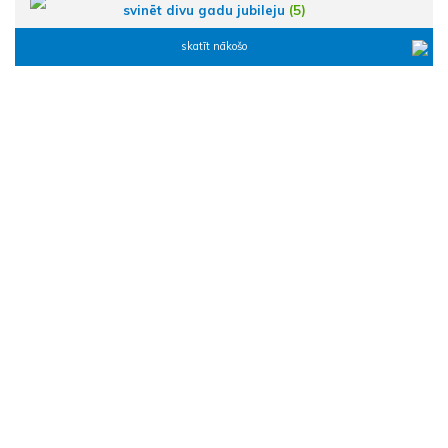
svinēt divu gadu jubileju
(5)
skatīt nākošo