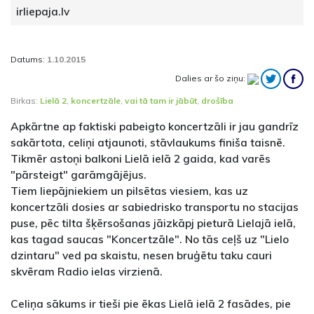
irliepaja.lv
Datums:
1.10.2015
Dalies ar šo ziņu:
Birkas:
Lielā 2
,
koncertzāle
,
vai tā tam ir jābūt
,
drošība
Apkārtne ap faktiski pabeigto koncertzāli ir jau gandrīz
sakārtota, celiņi atjaunoti, stāvlaukums finiša taisnē.
Tikmēr astoņi balkoni Lielā ielā 2 gaida, kad varēs
"pārsteigt" garāmgājējus.
Tiem liepājniekiem un pilsētas viesiem, kas uz
koncertzāli dosies ar sabiedrisko transportu no stacijas
puse, pēc tilta šķērsošanas jāizkāpj pieturā Lielajā ielā,
kas tagad saucas "Koncertzāle". No tās ceļš uz "Lielo
dzintaru" ved pa skaistu, nesen bruģētu taku cauri
skvēram Radio ielas virzienā.
Celiņa sākums ir tieši pie ēkas Lielā ielā 2 fasādes, pie