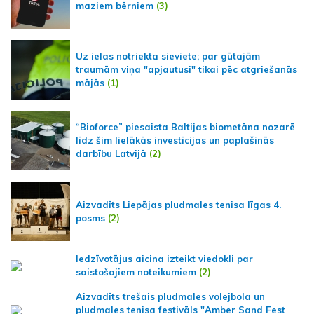
maziem bērniem
(3)
Uz ielas notriekta sieviete; par gūtajām
traumām viņa "apjautusi" tikai pēc atgriešanās
mājās
(1)
“Bioforce” piesaista Baltijas biometāna nozarē
līdz šim lielākās investīcijas un paplašinās
darbību Latvijā
(2)
Aizvadīts Liepājas pludmales tenisa līgas 4.
posms
(2)
Iedzīvotājus aicina izteikt viedokli par
saistošajiem noteikumiem
(2)
Aizvadīts trešais pludmales volejbola un
pludmales tenisa festivāls "Amber Sand Fest