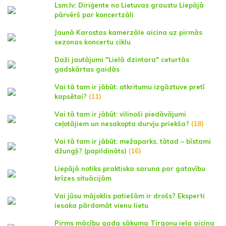
Lsm.lv: Diriģente no Lietuvas graustu Liepājā
pārvērš par koncertzāli
Jaunā Karostas kamerzāle aicina uz pirmās
sezonas koncertu ciklu
Daži jautājumi "Lielā dzintara" ceturtās
gadskārtas gaidās
Vai tā tam ir jābūt: atkritumu izgāztuve pretī
kapsētai?
(11)
Vai tā tam ir jābūt: vilinoši piedāvājumi
ceļotājiem un nesakopta durvju priekša?
(18)
Vai tā tam ir jābūt: mežaparks, tātad – bīstami
džungļi? (papildināts)
(16)
Liepājā notiks praktiska saruna par gatavību
krīzes situācijām
Vai jūsu mājoklis patiešām ir drošs? Eksperti
iesaka pārdomāt vienu lietu
Pirms mācību gada sākuma Tirgoņu iela aicina