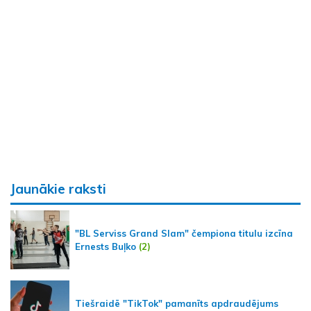
Jaunākie raksti
"BL Serviss Grand Slam" čempiona titulu izcīna
Ernests Buļko
(2)
Tiešraidē "TikTok" pamanīts apdraudējums