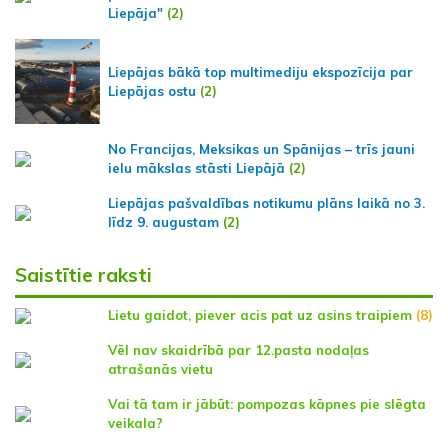
Liepāja"
(2)
Liepājas bākā top multimediju ekspozīcija par
Liepājas ostu
(2)
No Francijas, Meksikas un Spānijas – trīs jauni
ielu mākslas stāsti Liepājā
(2)
Liepājas pašvaldības notikumu plāns laikā no 3.
līdz 9. augustam
(2)
Saistītie raksti
Lietu gaidot, piever acis pat uz asins traipiem
(8)
Vēl nav skaidrībā par 12.pasta nodaļas
atrašanās vietu
Vai tā tam ir jābūt: pompozas kāpnes pie slēgta
veikala?