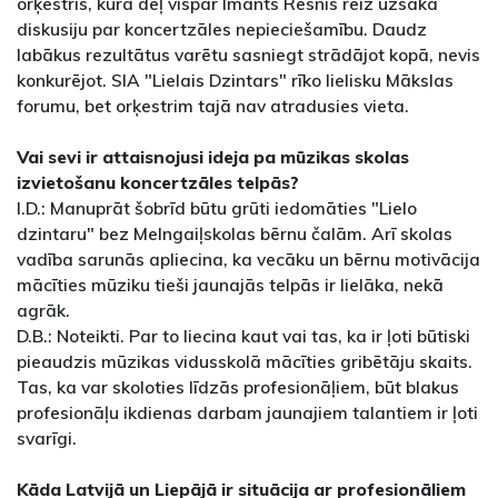
orķestris, kura dēļ vispār Imants Resnis reiz uzsāka
diskusiju par koncertzāles nepieciešamību. Daudz
labākus rezultātus varētu sasniegt strādājot kopā, nevis
konkurējot. SIA "Lielais Dzintars" rīko lielisku Mākslas
forumu, bet orķestrim tajā nav atradusies vieta.
Vai sevi ir attaisnojusi ideja pa mūzikas skolas
izvietošanu koncertzāles telpās?
I.D.: Manuprāt šobrīd būtu grūti iedomāties "Lielo
dzintaru" bez Melngaiļskolas bērnu čalām. Arī skolas
vadība sarunās apliecina, ka vecāku un bērnu motivācija
mācīties mūziku tieši jaunajās telpās ir lielāka, nekā
agrāk.
D.B.: Noteikti. Par to liecina kaut vai tas, ka ir ļoti būtiski
pieaudzis mūzikas vidusskolā mācīties gribētāju skaits.
Tas, ka var skoloties līdzās profesionāļiem, būt blakus
profesionāļu ikdienas darbam jaunajiem talantiem ir ļoti
svarīgi.
Kāda Latvijā un Liepājā ir situācija ar profesionāliem