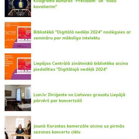
Kilograms kultūras "Precībām" un "Rožu
kavalierim"
Bibliotēkā "Digitālā nedēļa 2024" noslēgsies ar
semināru par mākslīgo intelektu
Liepājas Centrālā zinātniskā bibliotēka aicina
piedalīties "Digitālajā nedēļā 2024"
Lsm.lv: Diriģente no Lietuvas graustu Liepājā
pārvērš par koncertzāli
Jaunā Karostas kamerzāle aicina uz pirmās
sezonas koncertu ciklu