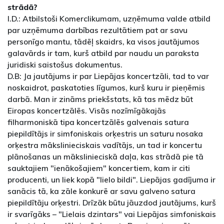
strādā?
I.D.: Atbilstoši Komerclikumam, uzņēmuma valde atbild
par uzņēmuma darbības rezultātiem pat ar savu
personīgo mantu, tādēļ skaidrs, ka visos jautājumos
galavārds ir tam, kurš atbild par naudu un paraksta
juridiski saistošus dokumentus.
D.B: Ja jautājums ir par Liepājas koncertzāli, tad to var
noskaidrot, paskatoties līgumos, kurš kuru ir pieņēmis
darbā. Man ir zināms priekšstats, kā tas mēdz būt
Eiropas koncertzālēs. Visās nozīmīgākajās
filharmoniskā tipa koncertzālēs galvenais satura
piepildītājs ir simfoniskais orķestris un saturu nosaka
orķestra mākslinieciskais vadītājs, un tad ir koncertu
plānošanas un mākslinieciskā daļa, kas strādā pie tā
sauktajiem "ienākošajiem" koncertiem, kam ir citi
producenti, un liek kopā "lielo bildi". Liepājas gadījuma ir
sanācis tā, ka zāle konkurē ar savu galveno satura
piepildītāju orķestri. Drīzāk būtu jāuzdod jautājums, kurš
ir svarīgāks – "Lielais dzintars" vai Liepājas simfoniskais