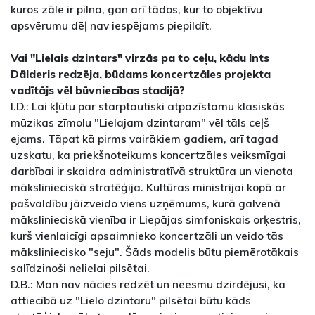
kuros zāle ir pilna, gan arī tādos, kur to objektīvu
apsvērumu dēļ nav iespējams piepildīt.
Vai "Lielais dzintars" virzās pa to ceļu, kādu Ints
Dālderis redzēja, būdams koncertzāles projekta
vadītājs vēl būvniecības stadijā?
I.D.: Lai kļūtu par starptautiski atpazīstamu klasiskās
mūzikas zīmolu "Lielajam dzintaram" vēl tāls ceļš
ejams. Tāpat kā pirms vairākiem gadiem, arī tagad
uzskatu, ka priekšnoteikums koncertzāles veiksmīgai
darbībai ir skaidra administratīvā struktūra un vienota
mākslinieciskā stratēģija. Kultūras ministrijai kopā ar
pašvaldību jāizveido viens uzņēmums, kurā galvenā
mākslinieciskā vienība ir Liepājas simfoniskais orķestris,
kurš vienlaicīgi apsaimnieko koncertzāli un veido tās
māksliniecisko "seju". Šāds modelis būtu piemērotākais
salīdzinoši nelielai pilsētai.
D.B.: Man nav nācies redzēt un neesmu dzirdējusi, ka
attiecībā uz "Lielo dzintaru" pilsētai būtu kāds