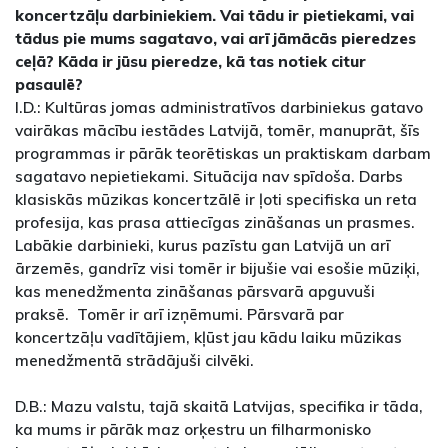
koncertzāļu darbiniekiem. Vai tādu ir pietiekami, vai
tādus pie mums sagatavo, vai arī jāmācās pieredzes
ceļā? Kāda ir jūsu pieredze, kā tas notiek citur
pasaulē?
I.D.: Kultūras jomas administratīvos darbiniekus gatavo
vairākas mācību iestādes Latvijā, tomēr, manuprāt, šīs
programmas ir pārāk teorētiskas un praktiskam darbam
sagatavo nepietiekami. Situācija nav spīdoša. Darbs
klasiskās mūzikas koncertzālē ir ļoti specifiska un reta
profesija, kas prasa attiecīgas zināšanas un prasmes.
Labākie darbinieki, kurus pazīstu gan Latvijā un arī
ārzemēs, gandrīz visi tomēr ir bijušie vai esošie mūziķi,
kas menedžmenta zināšanas pārsvarā apguvuši
praksē. Tomēr ir arī izņēmumi. Pārsvarā par
koncertzāļu vadītājiem, kļūst jau kādu laiku mūzikas
menedžmentā strādājuši cilvēki.
D.B.: Mazu valstu, tajā skaitā Latvijas, specifika ir tāda,
ka mums ir pārāk maz orķestru un filharmonisko