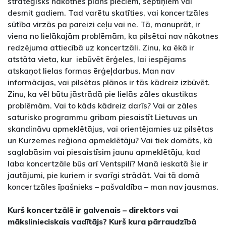
stratēģisks nākotnes plāns pieciem, septiņiem vai
desmit gadiem. Tad varētu skatīties, vai koncertzāles
sūtība virzās pa pareizi ceļu vai ne. Tā, manuprāt, ir
viena no lielākajām problēmām, ka pilsētai nav nākotnes
redzējuma attiecībā uz koncertzāli. Zinu, ka ēkā ir
atstāta vieta, kur iebūvēt ērģeles, lai iespējams
atskaņot lielas formas ērģeļdarbus. Man nav
informācijas, vai pilsētas plānos ir tās kādreiz izbūvēt.
Zinu, ka vēl būtu jāstrādā pie lielās zāles akustikas
problēmām. Vai to kāds kādreiz darīs? Vai ar zāles
saturisko programmu gribam piesaistīt Lietuvas un
skandināvu apmeklētājus, vai orientējamies uz pilsētas
un Kurzemes reģiona apmeklētāju? Vai tiek domāts, kā
saglabāsim vai piesaistīsim jaunu apmeklētāju, kad
laba koncertzāle būs arī Ventspilī? Manā ieskatā šie ir
jautājumi, pie kuriem ir svarīgi strādāt. Vai tā domā
koncertzāles īpašnieks – pašvaldība – man nav jausmas.
Kurš koncertzālē ir galvenais – direktors vai
mākslinieciskais vadītājs? Kurš kura pārraudzībā