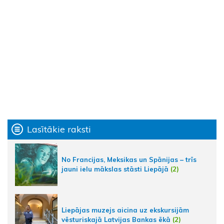
Lasītākie raksti
No Francijas, Meksikas un Spānijas – trīs
jauni ielu mākslas stāsti Liepājā
(2)
Liepājas muzejs aicina uz ekskursijām
vēsturiskajā Latvijas Bankas ēkā
(2)