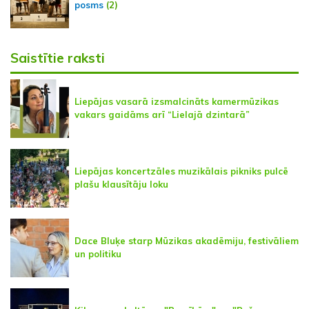
posms
(2)
Saistītie raksti
Liepājas vasarā izsmalcināts kamermūzikas
vakars gaidāms arī “Lielajā dzintarā”
Liepājas koncertzāles muzikālais pikniks pulcē
plašu klausītāju loku
Dace Bluķe starp Mūzikas akadēmiju, festivāliem
un politiku