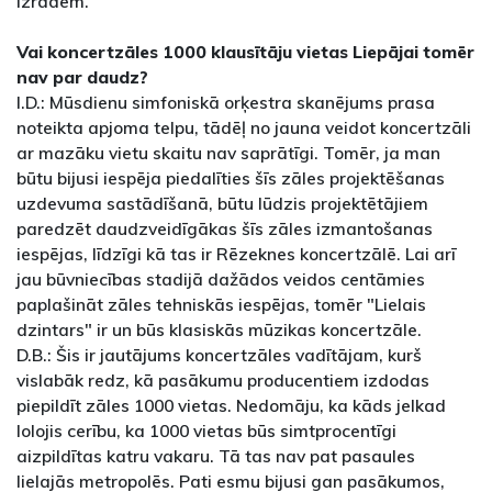
izrādēm.
Vai koncertzāles 1000 klausītāju vietas Liepājai tomēr
nav par daudz?
I.D.: Mūsdienu simfoniskā orķestra skanējums prasa
noteikta apjoma telpu, tādēļ no jauna veidot koncertzāli
ar mazāku vietu skaitu nav saprātīgi. Tomēr, ja man
būtu bijusi iespēja piedalīties šīs zāles projektēšanas
uzdevuma sastādīšanā, būtu lūdzis projektētājiem
paredzēt daudzveidīgākas šīs zāles izmantošanas
iespējas, līdzīgi kā tas ir Rēzeknes koncertzālē. Lai arī
jau būvniecības stadijā dažādos veidos centāmies
paplašināt zāles tehniskās iespējas, tomēr "Lielais
dzintars" ir un būs klasiskās mūzikas koncertzāle.
D.B.: Šis ir jautājums koncertzāles vadītājam, kurš
vislabāk redz, kā pasākumu producentiem izdodas
piepildīt zāles 1000 vietas. Nedomāju, ka kāds jelkad
lolojis cerību, ka 1000 vietas būs simtprocentīgi
aizpildītas katru vakaru. Tā tas nav pat pasaules
lielajās metropolēs. Pati esmu bijusi gan pasākumos,