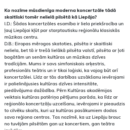
Ko nozīme mūsdienīga moderna koncertzāle tādā
skaitliski tomēr nelielā pilsētā kā Liepāja?
I.D.: Šādas koncertzāles esamība ir liela priekšrocība un
ļauj Liepājai kļūt par starptautisku reģionālu klasiskās
mūzikas centru.
D.B.: Eiropas mērogos skatoties, pilsēta ir skaitliski
neliela, bet tā ir trešā lielākā pilsēta valstī, pilsēta ar ļoti
bagātām un senām kultūras un mūzikas dzīves
tradīcijām. Mums ir savs simfoniskais orķestris,
profesionāls teātris un ir tikai loģiski, ka vajag būt arī
koncertzālei. Līdz ar tās darbības uzsākšanu ievērojami
ir palielinājusies kultūras dzīves intensitāte,
piedāvājuma dažādība. Pērn Kultūras akadēmijas
veiktais kultūras patēriņa pētījums parāda, ka līdz ar
reģionālo koncertzāļu uzcelšanu, ievērojami ir pieaudzis
to cilvēku skaits, kuri uz kultūras pasākumiem dodas
sava reģiona centros. Tas nozīmē, ka uz Liepāju brauc
no tuvējām pilsētām gan uz koncertiem, gan teātra