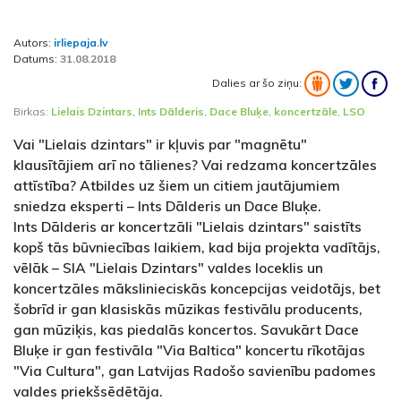
Autors:
irliepaja.lv
Datums:
31.08.2018
Dalies ar šo ziņu:
Birkas:
Lielais Dzintars
,
Ints Dālderis
,
Dace Bluķe
,
koncertzāle
,
LSO
Vai "Lielais dzintars" ir kļuvis par "magnētu"
klausītājiem arī no tālienes? Vai redzama koncertzāles
attīstība? Atbildes uz šiem un citiem jautājumiem
sniedza eksperti – Ints Dālderis un Dace Bluķe.
Ints Dālderis ar koncertzāli "Lielais dzintars" saistīts
kopš tās būvniecības laikiem, kad bija projekta vadītājs,
vēlāk – SIA "Lielais Dzintars" valdes loceklis un
koncertzāles mākslinieciskās koncepcijas veidotājs, bet
šobrīd ir gan klasiskās mūzikas festivālu producents,
gan mūziķis, kas piedalās koncertos. Savukārt Dace
Bluķe ir gan festivāla "Via Baltica" koncertu rīkotājas
"Via Cultura", gan Latvijas Radošo savienību padomes
valdes priekšsēdētāja.