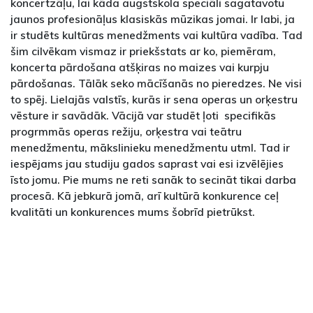
koncertzāļu, lai kāda augstskola speciāli sagatavotu
jaunos profesionāļus klasiskās mūzikas jomai. Ir labi, ja
ir studēts kultūras menedžments vai kultūra vadība. Tad
šim cilvēkam vismaz ir priekšstats ar ko, piemēram,
koncerta pārdošana atšķiras no maizes vai kurpju
pārdošanas. Tālāk seko mācīšanās no pieredzes. Ne visi
to spēj. Lielajās valstīs, kurās ir sena operas un orķestru
vēsture ir savādāk. Vācijā var studēt ļoti specifikās
progrmmās operas režiju, orķestra vai teātru
menedžmentu, mākslinieku menedžmentu utml. Tad ir
iespējams jau studiju gados saprast vai esi izvēlējies
īsto jomu. Pie mums ne reti sanāk to secināt tikai darba
procesā. Kā jebkurā jomā, arī kultūrā konkurence ceļ
kvalitāti un konkurences mums šobrīd pietrūkst.