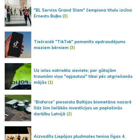
"BL Serviss Grand Slam" čempiona titulu izcīna
Ernests Buļko
(3)
Tiešraidē "TikTok" pamanīts apdraudējums
maziem bērniem
(3)
Uz ielas notriekta sieviete; par gūtajām
traumām viņa "apjautusi" tikai pēc atgriešanās
mājās
(1)
“Bioforce” piesaista Baltijas biometāna nozarē
līdz šim lielākās investīcijas un paplašinās
darbību Latvijā
(2)
Aizvadīts Liepājas pludmales tenisa līgas 4.