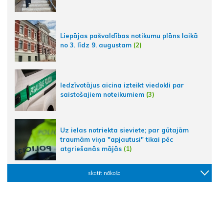
Liepājas pašvaldības notikumu plāns laikā
no 3. līdz 9. augustam
(2)
Iedzīvotājus aicina izteikt viedokli par
saistošajiem noteikumiem
(3)
Uz ielas notriekta sieviete; par gūtajām
traumām viņa "apjautusi" tikai pēc
atgriešanās mājās
(1)
skatīt nākošo