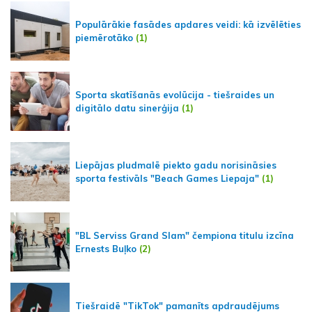
Populārākie fasādes apdares veidi: kā izvēlēties
piemērotāko
(1)
Sporta skatīšanās evolūcija - tiešraides un
digitālo datu sinerģija
(1)
Liepājas pludmalē piekto gadu norisināsies
sporta festivāls "Beach Games Liepaja"
(1)
"BL Serviss Grand Slam" čempiona titulu izcīna
Ernests Buļko
(2)
Tiešraidē "TikTok" pamanīts apdraudējums