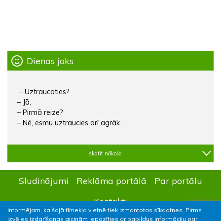
Dienas joks
– Uztraucaties?
– Jā.
– Pirmā reize?
– Nē, esmu uztraucies arī agrāk.
skatīt nākošo
Sludinājumi
Reklāma portālā
Par portālu
Kontakti
Informējam, ka šajā tīmekļa vietnē tiek izmantotas sīkdatnes. Pirms
izvēles izdarīšanas aicinām iepazīties ar papildus informāciju par