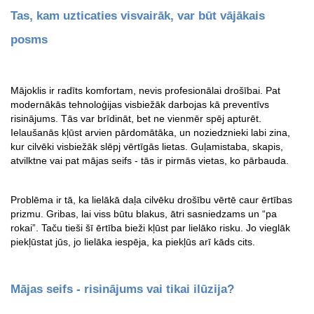
Tas, kam uzticaties visvairāk, var būt vājākais 
posms
Mājoklis ir radīts komfortam, nevis profesionālai drošībai. Pat 
modernākās tehnoloģijas visbiežāk darbojas kā preventīvs 
risinājums. Tās var brīdināt, bet ne vienmēr spēj apturēt. 
Ielaušanās kļūst arvien pārdomātāka, un noziedznieki labi zina, 
kur cilvēki visbiežāk slēpj vērtīgās lietas. Guļamistaba, skapis, 
atvilktne vai pat mājas seifs - tās ir pirmās vietas, ko pārbauda.
Problēma ir tā, ka lielākā daļa cilvēku drošību vērtē caur ērtības 
prizmu. Gribas, lai viss būtu blakus, ātri sasniedzams un “pa 
rokai”. Taču tieši šī ērtība bieži kļūst par lielāko risku. Jo vieglāk 
piekļūstat jūs, jo lielāka iespēja, ka piekļūs arī kāds cits.
Mājas seifs - risinājums vai tikai ilūzija?