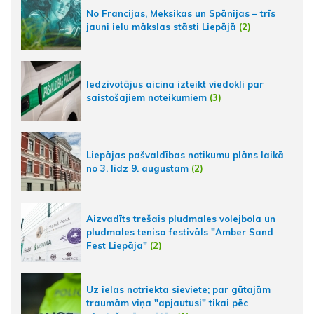
No Francijas, Meksikas un Spānijas – trīs
jauni ielu mākslas stāsti Liepājā
(2)
Iedzīvotājus aicina izteikt viedokli par
saistošajiem noteikumiem
(3)
Liepājas pašvaldības notikumu plāns laikā
no 3. līdz 9. augustam
(2)
Aizvadīts trešais pludmales volejbola un
pludmales tenisa festivāls "Amber Sand
Fest Liepāja"
(2)
Uz ielas notriekta sieviete; par gūtajām
traumām viņa "apjautusi" tikai pēc