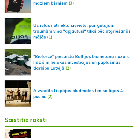
maziem bērniem
(3)
Uz ielas notriekta sieviete; par gūtajām
traumām viņa "apjautusi" tikai pēc atgriešanās
mājās
(1)
“Bioforce” piesaista Baltijas biometāna nozarē
līdz šim lielākās investīcijas un paplašinās
darbību Latvijā
(2)
Aizvadīts Liepājas pludmales tenisa līgas 4.
posms
(2)
Saistītie raksti