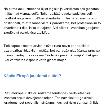
No pirmā acu uzmetiena šķiet loģiski: ja vērtslietas tiek glabātas 
mājās, tad vismaz seifā. Taču realitātē daudzi sadzīves seifi 
neatbilst augstiem drošības standartiem. Tie nereti nav pareizi 
nostiprināti, to atrašanās vieta ir paredzama, bet profesionālim to 
atvēršana ir tikai laika jautājums. Vēl sliktāk - zādzības gadījumā 
zaudējumi paliek jūsu atbildība.
Tieši tāpēc eksperti arvien biežāk runā nevis par papildus 
aizsardzības līdzekļiem mājās, bet par paša glabāšanas principa 
maiņu. Jautājums vairs nav “kā labāk pasargāt mājās”, bet gan 
“vai vērtslietas vispār ir vērts glabāt mājās”.
Kāpēc Eiropā jau domā citādi?
Rietumeiropā ir skaidri redzama tendence - vērtslietas tiek 
iznestas ārpus dzīvojamās telpas. Tas nav tikai turīgo cilvēku 
ieradums, bet racionāls risinājums, kas ļauj risku samazināt līdz 