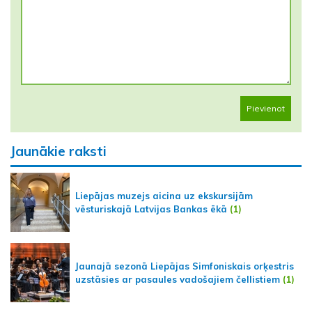
Pievienot
Jaunākie raksti
Liepājas muzejs aicina uz ekskursijām
vēsturiskajā Latvijas Bankas ēkā
(1)
Jaunajā sezonā Liepājas Simfoniskais orķestris
uzstāsies ar pasaules vadošajiem čellistiem
(1)