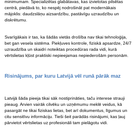
minimumam. Specializētas glabātavas, kas izvietotas pilsētas 
centrā, piedāvā to, ko nespēj nodrošināt pat modernākais 
mājoklis: daudzslāņu aizsardzību, pastāvīgu uzraudzību un 
diskrētumu.
Svarīgākais ir tas, ka šādās vietās drošība nav tikai tehnoloģija, 
bet gan vesela sistēma. Piekļuves kontrole, fiziskā apsardze, 24/7 
uzraudzība un skaidri noteiktas procedūras rada vidi, kurā 
vērtslietas kļūst praktiski nepieejamas nepiederošām personām.
Risinājums, par kuru Latvijā vēl runā pārāk maz
Latvijā šāda pieeja tikai sāk nostiprināties, taču interese strauji 
pieaug. Arvien vairāk cilvēku un uzņēmumu meklē veidus, kā 
pasargāt ne tikai fiziskas lietas, bet arī dokumentus, līgumus un 
citu sensitīvu informāciju. Tieši šeit parādās risinājumi, kas ļauj 
pārvietot vērtslietas uz profesionāli tam pielāgotu vidi.