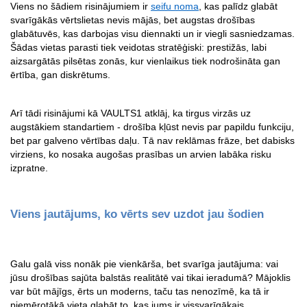
Viens no šādiem risinājumiem ir 
seifu noma
, kas palīdz glabāt 
svarīgākās vērtslietas nevis mājās, bet augstas drošības 
glabātuvēs, kas darbojas visu diennakti un ir viegli sasniedzamas. 
Šādas vietas parasti tiek veidotas stratēģiski: prestižās, labi 
aizsargātās pilsētas zonās, kur vienlaikus tiek nodrošināta gan 
ērtība, gan diskrētums.
Arī tādi risinājumi kā VAULTS1 atklāj, ka tirgus virzās uz 
augstākiem standartiem - drošība kļūst nevis par papildu funkciju, 
bet par galveno vērtības daļu. Tā nav reklāmas frāze, bet dabisks 
virziens, ko nosaka augošas prasības un arvien labāka risku 
izpratne.
Viens jautājums, ko vērts sev uzdot jau šodien
Galu galā viss nonāk pie vienkārša, bet svarīga jautājuma: vai 
jūsu drošības sajūta balstās realitātē vai tikai ieradumā? Mājoklis 
var būt mājīgs, ērts un moderns, taču tas nenozīmē, ka tā ir 
piemērotākā vieta glabāt to, kas jums ir vissvarīgākais.