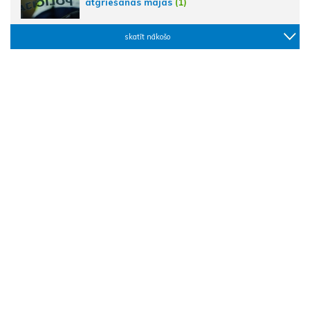
atgriešanās mājās
(1)
skatīt nākošo