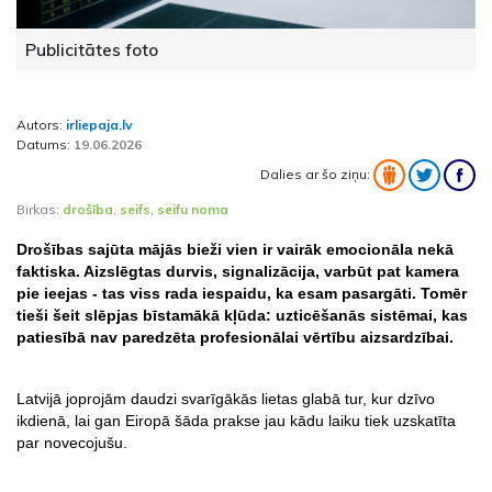
Publicitātes foto
Autors:
irliepaja.lv
Datums:
19.06.2026
Dalies ar šo ziņu:
Birkas:
drošība
,
seifs
,
seifu noma
Drošības sajūta mājās bieži vien ir vairāk emocionāla nekā 
faktiska. Aizslēgtas durvis, signalizācija, varbūt pat kamera 
pie ieejas - tas viss rada iespaidu, ka esam pasargāti. Tomēr 
tieši šeit slēpjas bīstamākā kļūda: uzticēšanās sistēmai, kas 
patiesībā nav paredzēta profesionālai vērtību aizsardzībai.
Latvijā joprojām daudzi svarīgākās lietas glabā tur, kur dzīvo 
ikdienā, lai gan Eiropā šāda prakse jau kādu laiku tiek uzskatīta 
par novecojušu.