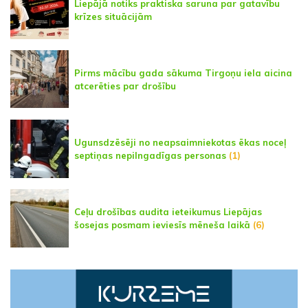
Liepājā notiks praktiska saruna par gatavību
krīzes situācijām
Pirms mācību gada sākuma Tirgoņu iela aicina
atcerēties par drošību
Ugunsdzēsēji no neapsaimniekotas ēkas noceļ
septiņas nepilngadīgas personas
(1)
Ceļu drošības audita ieteikumus Liepājas
šosejas posmam ieviesīs mēneša laikā
(6)