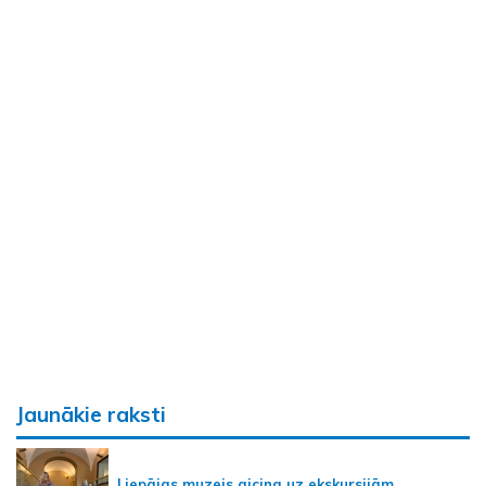
Jaunākie raksti
Liepājas muzejs aicina uz ekskursijām