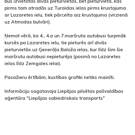
būs izvietotas divas pieturvietas, bet pieturvieta, kas
pirms tam atradās uz Turaidas ielas pirms krustojuma
ar Lazaretes ielu, tiek pārcelta aiz krustojuma (virzienā
uz Atmodas bulvāri).
Ņemot vērā, ka 4., 4.a un 7.maršruta autobusi turpmāk
kursēs pa Lazaretes ielu, tie pieturēs arī divās
pieturvietās uz Ģenerāļa Baloža ielas, kur līdz šim šie
maršrutu autobusi nepieturēja (posmā no Lazaretes
ielas līdz Zemgales ielai).
Pasažieru ērtībām, kustības grafiki netiks mainīti.
Informāciju sagatavoja Liepājas pilsētas pašvaldības
aģentūra "Liepājas sabiedriskais transports"