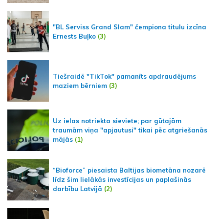
"BL Serviss Grand Slam" čempiona titulu izcīna
Ernests Buļko
(3)
Tiešraidē "TikTok" pamanīts apdraudējums
maziem bērniem
(3)
Uz ielas notriekta sieviete; par gūtajām
traumām viņa "apjautusi" tikai pēc atgriešanās
mājās
(1)
“Bioforce” piesaista Baltijas biometāna nozarē
līdz šim lielākās investīcijas un paplašinās
darbību Latvijā
(2)