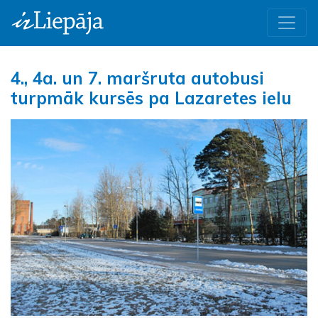
4., 4a. un 7. maršruta autobusi
turpmāk kursēs pa Lazaretes ielu