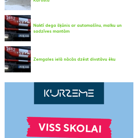
Naktī dega šķūnis ar automašīnu, malku un
sadzīves mantām
Zemgales ielā nācās dzēst divstāvu ēku