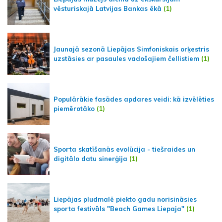
vēsturiskajā Latvijas Bankas ēkā
(1)
Jaunajā sezonā Liepājas Simfoniskais orķestris
uzstāsies ar pasaules vadošajiem čellistiem
(1)
Populārākie fasādes apdares veidi: kā izvēlēties
piemērotāko
(1)
Sporta skatīšanās evolūcija - tiešraides un
digitālo datu sinerģija
(1)
Liepājas pludmalē piekto gadu norisināsies
sporta festivāls "Beach Games Liepaja"
(1)