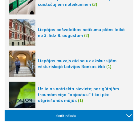
saistošajiem noteikumiem
(3)
Liepājas pašvaldības notikumu plāns laikā
no 3. līdz 9. augustam
(2)
Liepājas muzejs aicina uz ekskursijām
vēsturiskajā Latvijas Bankas ēkā
(1)
Uz ielas notriekta sieviete; par gūtajām
traumām viņa "apjautusi" tikai pēc
atgriešanās mājās
(1)
skatīt nākošo