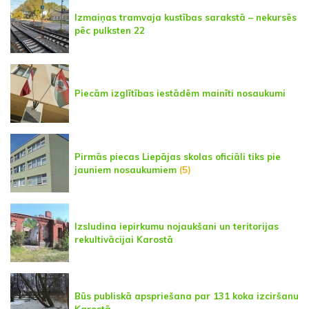
Izmaiņas tramvaja kustības sarakstā – nekursēs
pēc pulksten 22
Piecām izglītības iestādēm mainīti nosaukumi
Pirmās piecas Liepājas skolas oficiāli tiks pie
jauniem nosaukumiem
(5)
Izsludina iepirkumu nojaukšani un teritorijas
rekultivācijai Karostā
Būs publiskā apspriešana par 131 koka izciršanu
Karostā