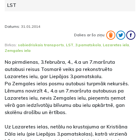
LST
Datums:
31.01.2014
Dalies ar šo ziņu:
Birkas:
sabiedriskais transports
,
LST
,
3.pamatskola
,
Lazaretes iela
,
Zemgales iela
No pirmdienas, 3.februāra, 4., 4.a un 7.maršruta
autobusi reisus Tosmarē veiks pa rekonstruēto
Lazaretes ielu, gar Liepājas 3.pamatskolu.
Pa Zemgales ielas posmu autobusi turpmāk nekursēs.
Lēmums novirzīt 4., 4.a un 7.maršruta autobusus pa
Lazaretes ielu, nevis Zemgales ielu, pieņemts ņemot
vērā gan iedzīvotāju blīvumu abu ielu apkārtnē, gan
skolēnu drošību un ērtības.
Uz Lazaretes ielas, netālu no krustojuma ar Kristiāna
Dāla ielu (pie Liepājas 3.pamatskolas), katrā virzienā