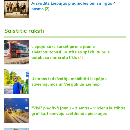
Aizvadīts Liepājas pludmales tenisa līgas 4.
posms
(2)
Saistītie raksti
Liepājā sāks kursēt pirmie jaunie
elektroautobusi un stāsies spēkā jaunais
autobusu maršrutu tīkls
(4)
Uzlabos iedzīvotāju mobilitāti Liepājas
savienojumos ar Vērgali un Ziemupi
"Vivi" piedāvā jaunu – ziemas – vilcienu kustības
grafiku, tramvaju svētdienās pieskaņos