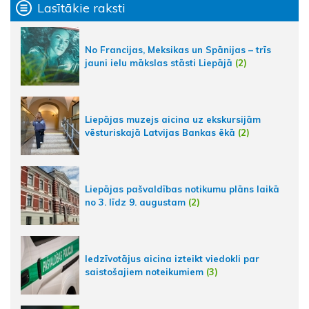
Lasītākie raksti
No Francijas, Meksikas un Spānijas – trīs
jauni ielu mākslas stāsti Liepājā
(2)
Liepājas muzejs aicina uz ekskursijām
vēsturiskajā Latvijas Bankas ēkā
(2)
Liepājas pašvaldības notikumu plāns laikā
no 3. līdz 9. augustam
(2)
Iedzīvotājus aicina izteikt viedokli par
saistošajiem noteikumiem
(3)