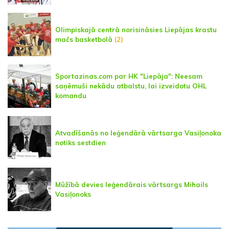
Olimpiskajā centrā norisināsies Liepājas krastu
mačs basketbolā
(2)
Sportazinas.com par HK "Liepāja": Neesam
saņēmuši nekādu atbalstu, lai izveidotu OHL
komandu
Atvadīšanās no leģendārā vārtsarga Vasiļonoka
notiks sestdien
Mūžībā devies leģendārais vārtsargs Mihails
Vasiļonoks