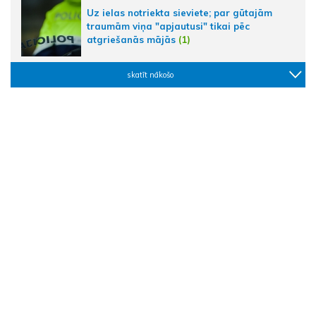
Uz ielas notriekta sieviete; par gūtajām
traumām viņa "apjautusi" tikai pēc
atgriešanās mājās
(1)
skatīt nākošo