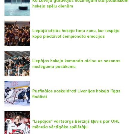
Kā Latvija gatavojas nozīmīgām starptautiskām
hokeja spēļu dienām
Liepājā atklās hokeja fanu zonu, kur iespēja
kopā piedzīvot čempionāta emocijas
Liepājas hokeja komanda aicina uz sezonas
noslēguma pasākumu
Pusfinālos noskaidroti Livonijas hokeja līgas
finālisti
"Liepājas" vārtsargs Bērziņš kļuvis par OHL
mēneša vērtīgāko spēlētāju