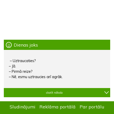
Dienas joks
– Uztraucaties?
– Jā.
– Pirmā reize?
– Nē, esmu uztraucies arī agrāk.
skatīt nākošo
Sludinājumi
Reklāma portālā
Par portālu