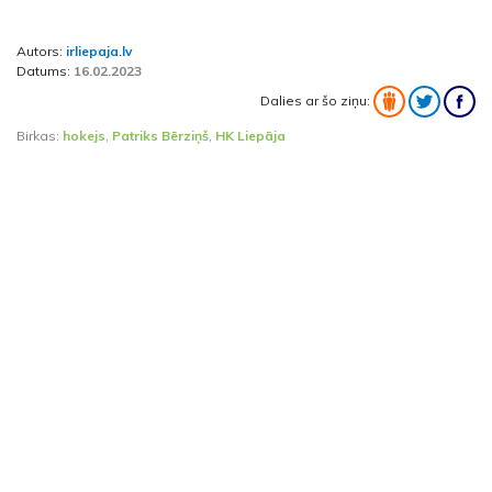
Autors:
irliepaja.lv
Datums:
16.02.2023
Dalies ar šo ziņu:
Birkas:
hokejs
,
Patriks Bērziņš
,
HK Liepāja