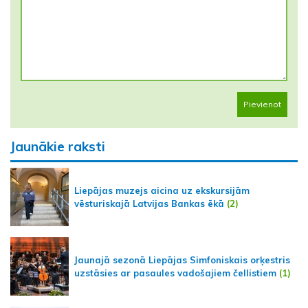
Pievienot
Jaunākie raksti
Liepājas muzejs aicina uz ekskursijām
vēsturiskajā Latvijas Bankas ēkā
(2)
Jaunajā sezonā Liepājas Simfoniskais orķestris
uzstāsies ar pasaules vadošajiem čellistiem
(1)