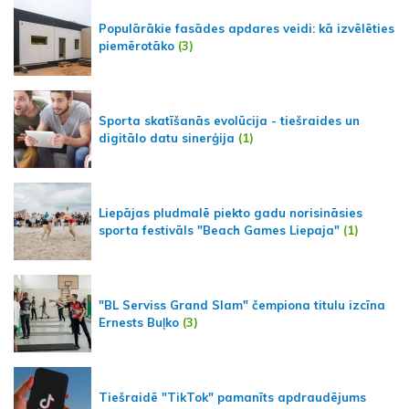
Populārākie fasādes apdares veidi: kā izvēlēties
piemērotāko
(3)
Sporta skatīšanās evolūcija - tiešraides un
digitālo datu sinerģija
(1)
Liepājas pludmalē piekto gadu norisināsies
sporta festivāls "Beach Games Liepaja"
(1)
"BL Serviss Grand Slam" čempiona titulu izcīna
Ernests Buļko
(3)
Tiešraidē "TikTok" pamanīts apdraudējums