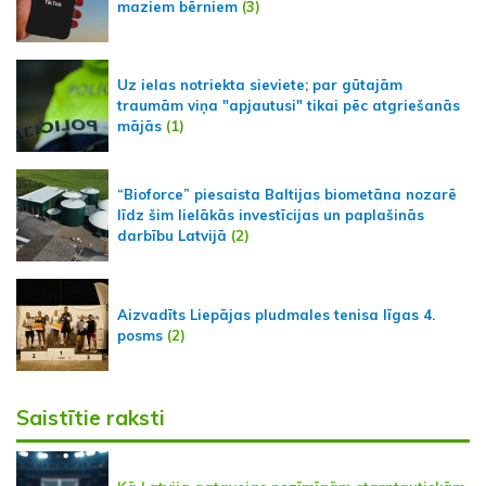
maziem bērniem
(3)
Uz ielas notriekta sieviete; par gūtajām
traumām viņa "apjautusi" tikai pēc atgriešanās
mājās
(1)
“Bioforce” piesaista Baltijas biometāna nozarē
līdz šim lielākās investīcijas un paplašinās
darbību Latvijā
(2)
Aizvadīts Liepājas pludmales tenisa līgas 4.
posms
(2)
Saistītie raksti