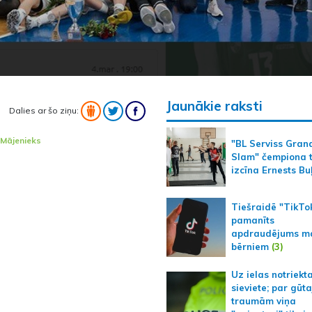
Jaunākie raksti
Dalies ar šo ziņu:
Mājenieks
"BL Serviss Gran
Slam" čempiona t
izcīna Ernests Bu
Tiešraidē "TikTo
pamanīts
apdraudējums m
bērniem
(3)
Uz ielas notriekt
sieviete; par gūt
traumām viņa