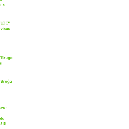
nus
"LOC"
visus
 "Bruģa
s
"Bruģa
zvar
ola
pēlē