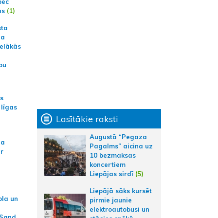
pēc
ās
(1)
sta
na
ielākās
bu
as
 līgas
Lasītākie raksti
Augustā “Pegaza
na
Pagalms” aicina uz
ar
10 bezmaksas
koncertiem
Liepājas sirdī
(5)
Liepājā sāks kursēt
ola un
pirmie jaunie
elektroautobusi un
 Sand