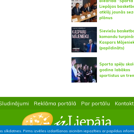
Biedrība "Sporta
Liepājas basketb
atklāj jaunās se
plānus
Sieviešu basketb
komandu turpinās
Kaspars Mājenie
(papildināts)
Sporta spēļu sko
godina labākos
sportistus un tre
Sludinājumi
Reklāma portālā
Par portālu
Kontakt
as sīkdatnes. Pirms izvēles izdarīšanas aicinām iepazīties ar papildus infor