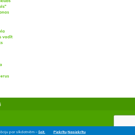
 klubs
ols"
zonas
ola
 vadīt
ks
la
nerus
i
māciju par sīkdatnēm –
šeit.
Piekrītu
Nepiekrītu