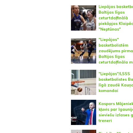
Liepājas basketbo
Baltijas līgas
ceturtdaļfinālā
piekāpjas Klaipē
"Neptūnas"
"Liepājas"
basketbolistēm
zaudējums pirma
Baltijas līgas
ceturtdaļfināla 
"Liepājas"/LSSS
basketbolistes Ba
līgā zaudē Kauņ
komandai
Kaspars Mājenie
kļuvis par Igauni
sieviešu izlases 
treneri