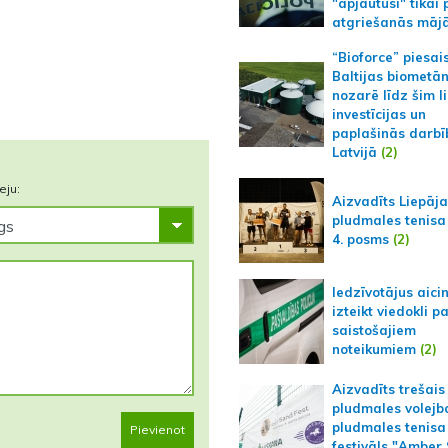
"apjautusi" tikai 
atgriešanās māj
“Bioforce” piesai
Baltijas biometā
nozarē līdz šim l
investīcijas un
paplašinās darbī
Latvijā
(2)
eju:
Aizvadīts Liepāj
pludmales tenisa
4. posms
(2)
Iedzīvotājus aici
izteikt viedokli p
saistošajiem
noteikumiem
(2)
Aizvadīts trešais
pludmales volejb
pludmales tenisa
Pievienot
festivāls "Amber