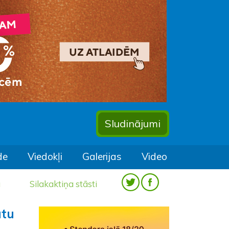
Sludinājumi
de
Viedokļi
Galerijas
Video
a
Silakaktiņa stāsti
ūtu