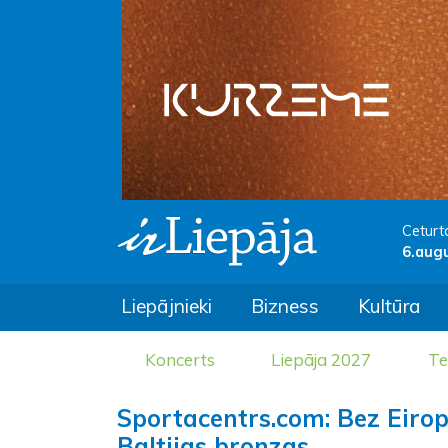
Ceturt
6.aug
Liepājnieki
Bizness
Kultūra
Koncerts
Liepāja 2027
Te
Sportacentrs.com: Bez Eirop
Baltijas bronzas