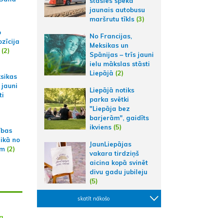
stāsies spēkā
jaunais autobusu
maršrutu tīkls
(3)
p
No Francijas,
zīcija
Meksikas un
(2)
Spānijas – trīs jauni
ielu mākslas stāsti
Liepājā
(2)
ksikas
 jauni
Liepājā notiks
ti
parka svētki
"Liepāja bez
barjerām", gaidīts
ikviens
(5)
ības
aikā no
JaunLiepājas
am
(2)
vakara tirdziņš
aicina kopā svinēt
divu gadu jubileju
(5)
skatīt nākošo
a