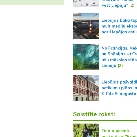
Fest Liepāja"
(2)
Liepājas bākā to
multimediju ekspo
par Liepājas ostu
No Francijas, Me
un Spānijas – trīs
ielu mākslas stās
Liepājā
(2)
Liepājas pašvald
notikumu plāns l
3. līdz 9. august
Saistītie raksti
Fināla posmā
noskaidros "Bruģ