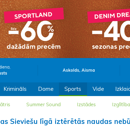
diena,
Askolds, Aisma
usts
Krimināls
Dome
Sports
Vide
Izklai
ātris
Summer Sound
Izstādes
Izglītīb
as Sieviešu līgā iztērētās naudas neb