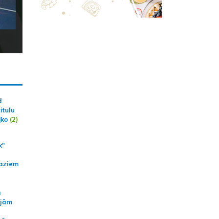
d
itulu
ļko
(2)
k"
aziem
a
ajām