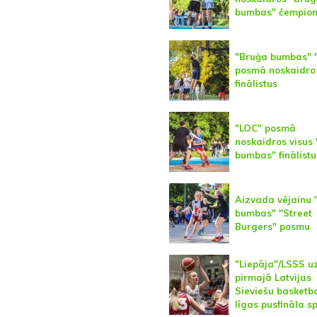
bumbas" čempio
"Bruģa bumbas" 
posmā noskaidro 
finālistus
"LOC" posmā
noskaidros visus
bumbas" finālistu
Aizvada vējainu 
bumbas" "Street
Burgers" posmu
"Liepāja"/LSSS u
pirmajā Latvijas
Sieviešu basketb
līgas pusfināla s