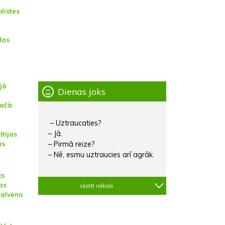
listes
das
jā
Dienas joks
mačā
– Uztraucaties?
– Jā.
ltijas
– Pirmā reize?
as
– Nē, esmu uztraucies arī agrāk.
ks
jas
skatīt nākošo
galveno