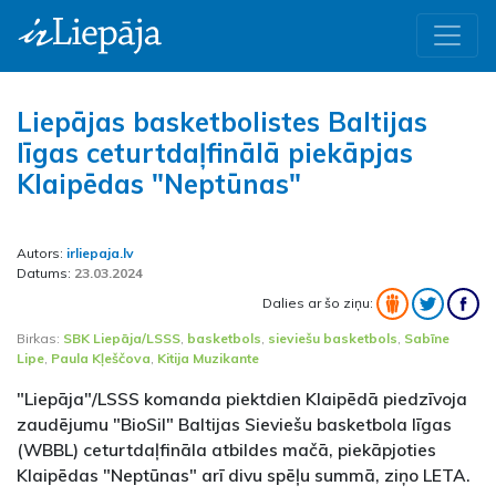
Liepājas basketbolistes Baltijas
līgas ceturtdaļfinālā piekāpjas
Klaipēdas "Neptūnas"
Autors:
irliepaja.lv
Datums:
23.03.2024
Dalies ar šo ziņu:
Birkas:
SBK Liepāja/LSSS
,
basketbols
,
sieviešu basketbols
,
Sabīne
Lipe
,
Paula Kļeščova
,
Kitija Muzikante
"Liepāja"/LSSS komanda piektdien Klaipēdā piedzīvoja
zaudējumu "BioSil" Baltijas Sieviešu basketbola līgas
(WBBL) ceturtdaļfināla atbildes mačā, piekāpjoties
Klaipēdas "Neptūnas" arī divu spēļu summā, ziņo LETA.