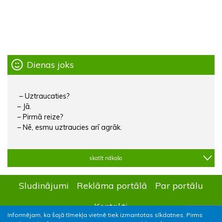
Dienas joks
– Uztraucaties?
– Jā.
– Pirmā reize?
– Nē, esmu uztraucies arī agrāk.
skatīt nākošo
Sludinājumi
Reklāma portālā
Par portālu
Kontakti
Informējam, ka šajā tīmekļa vietnē tiek izmantotas sīkdatnes. Pirms