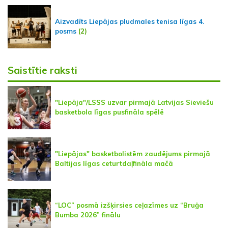
Aizvadīts Liepājas pludmales tenisa līgas 4.
posms
(2)
Saistītie raksti
"Liepāja"/LSSS uzvar pirmajā Latvijas Sieviešu
basketbola līgas pusfināla spēlē
"Liepājas" basketbolistēm zaudējums pirmajā
Baltijas līgas ceturtdaļfināla mačā
“LOC” posmā izšķirsies ceļazīmes uz “Bruģa
Bumba 2026” finālu