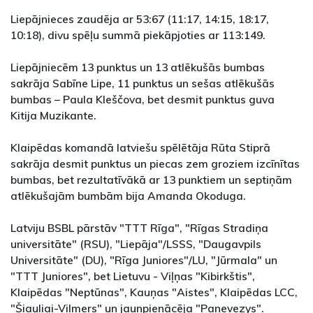
Liepājnieces zaudēja ar 53:67 (11:17, 14:15, 18:17,
10:18), divu spēļu summā piekāpjoties ar 113:149.
Liepājniecēm 13 punktus un 13 atlēkušās bumbas
sakrāja Sabīne Lipe, 11 punktus un sešas atlēkušās
bumbas – Paula Kleščova, bet desmit punktus guva
Kitija Muzikante.
Klaipēdas komandā latviešu spēlētāja Rūta Stiprā
sakrāja desmit punktus un piecas zem groziem izcīnītas
bumbas, bet rezultatīvākā ar 13 punktiem un septiņām
atlēkušajām bumbām bija Amanda Okoduga.
Latviju BSBL pārstāv "TTT Rīga", "Rīgas Stradiņa
universitāte" (RSU), "Liepāja"/LSSS, "Daugavpils
Universitāte" (DU), "Rīga Juniores"/LU, "Jūrmala" un
"TTT Juniores", bet Lietuvu - Viļņas "Kibirkštis",
Klaipēdas "Neptūnas", Kauņas "Aistes", Klaipēdas LCC,
"Šiauliai-Vilmers" un jaunpienācēja "Panevezys".