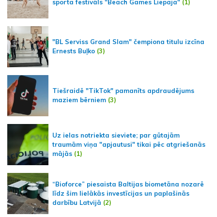
sporta festivāls "Beach Games Liepaja"
(1)
"BL Serviss Grand Slam" čempiona titulu izcīna
Ernests Buļko
(3)
Tiešraidē "TikTok" pamanīts apdraudējums
maziem bērniem
(3)
Uz ielas notriekta sieviete; par gūtajām
traumām viņa "apjautusi" tikai pēc atgriešanās
mājās
(1)
“Bioforce” piesaista Baltijas biometāna nozarē
līdz šim lielākās investīcijas un paplašinās
darbību Latvijā
(2)