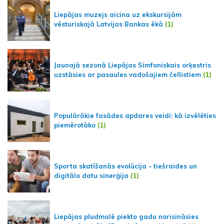
Liepājas muzejs aicina uz ekskursijām
vēsturiskajā Latvijas Bankas ēkā
(1)
Jaunajā sezonā Liepājas Simfoniskais orķestris
uzstāsies ar pasaules vadošajiem čellistiem
(1)
Populārākie fasādes apdares veidi: kā izvēlēties
piemērotāko
(1)
Sporta skatīšanās evolūcija - tiešraides un
digitālo datu sinerģija
(1)
Liepājas pludmalē piekto gadu norisināsies