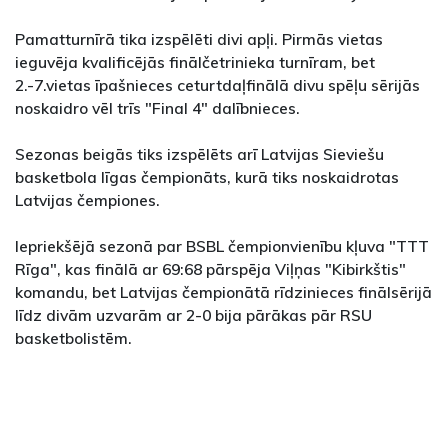
Pamatturnīrā tika izspēlēti divi apļi. Pirmās vietas
ieguvēja kvalificējās finālčetrinieka turnīram, bet
2.-7.vietas īpašnieces ceturtdaļfinālā divu spēļu sērijās
noskaidro vēl trīs "Final 4" dalībnieces.
Sezonas beigās tiks izspēlēts arī Latvijas Sieviešu
basketbola līgas čempionāts, kurā tiks noskaidrotas
Latvijas čempiones.
Iepriekšējā sezonā par BSBL čempionvienību kļuva "TTT
Rīga", kas finālā ar 69:68 pārspēja Viļņas "Kibirkštis"
komandu, bet Latvijas čempionātā rīdzinieces finālsērijā
līdz divām uzvarām ar 2-0 bija pārākas pār RSU
basketbolistēm.