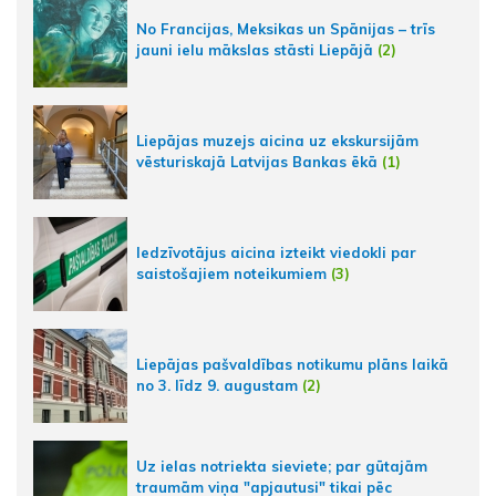
No Francijas, Meksikas un Spānijas – trīs
jauni ielu mākslas stāsti Liepājā
(2)
Liepājas muzejs aicina uz ekskursijām
vēsturiskajā Latvijas Bankas ēkā
(1)
Iedzīvotājus aicina izteikt viedokli par
saistošajiem noteikumiem
(3)
Liepājas pašvaldības notikumu plāns laikā
no 3. līdz 9. augustam
(2)
Uz ielas notriekta sieviete; par gūtajām
traumām viņa "apjautusi" tikai pēc