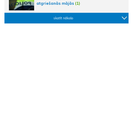
atgriešanās mājās
(1)
skatīt nākošo