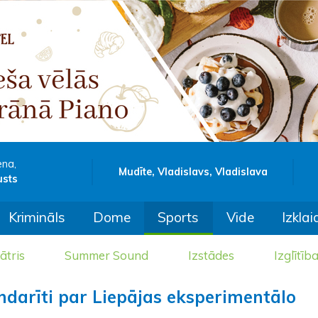
ena,
Mudīte, Vladislavs, Vladislava
usts
Krimināls
Dome
Sports
Vide
Izklai
ātris
Summer Sound
Izstādes
Izglītīb
andarīti par Liepājas eksperimentālo