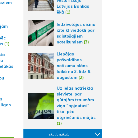
vēsturiskajā
aziem
Latvijas Bankas
ēkā
(1)
a
Iedzīvotājus aicina
ajām
izteikt viedokli par
saistošajiem
pēc
noteikumiem
(3)
ās
(1)
Liepājas
sta
pašvaldības
na
notikumu plāns
ielākās
laikā no 3. līdz 9.
augustam
(2)
bu
Uz ielas notriekta
sieviete; par
as
gūtajām traumām
 līgas
viņa "apjautusi"
tikai pēc
atgriešanās mājās
(1)
skatīt nākošo