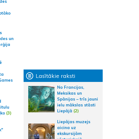
ādes
otāko
s
ides un
erģija
ē
ta
Lasītākie raksti
 Games
No Francijas,
Meksikas un
Spānijas – trīs jauni
d
ielu mākslas stāsti
itulu
Liepājā
(2)
ļko
(3)
Liepājas muzejs
aicina uz
k"
ekskursijām