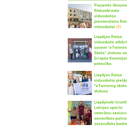
Pieņemts lēmums
Rietumkrasta
vidusskolas
pievienošanu Rai
vidusskolai
(3)
Liepājas Raiņa
vidusskola atkārt
saņem “eTwinni
Skola” statusu un
Eiropas Komisija
pateicību
Liepājas Raiņa
vidusskolai piešķi
"eTwinning skola
statusu
Liepājnieki trium
Latvijas sporta
veterānu-senioru
savienības pašva
sacensībās badm