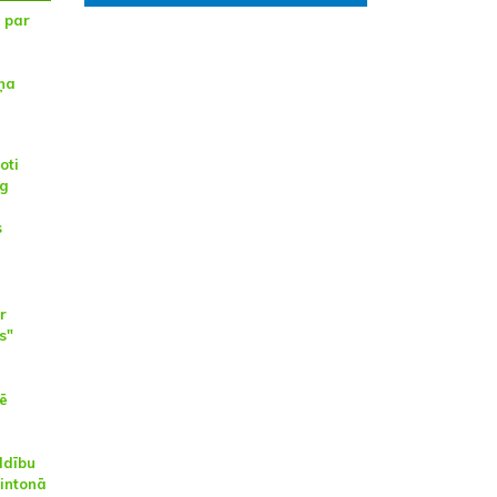
 par
ņa
oti
ng
s
r
s"
fē
ldību
intonā