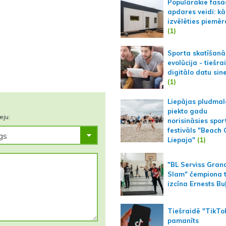
Populārākie fas
apdares veidi: kā
izvēlēties piemēr
(1)
Sporta skatīšanā
evolūcija - tiešra
digitālo datu sin
(1)
Liepājas pludmal
piekto gadu
eju:
norisināsies spor
festivāls "Beach
Liepaja"
(1)
"BL Serviss Gran
Slam" čempiona t
izcīna Ernests Bu
Tiešraidē "TikTo
pamanīts