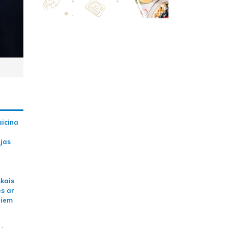
aicina
ijas
skais
es ar
jiem