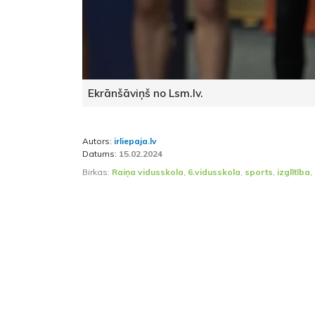
Ekrānšāviņš no Lsm.lv.
Autors:
irliepaja.lv
Datums:
15.02.2024
Birkas:
Raiņa vidusskola
,
6.vidusskola
,
sports
,
izglītība
,