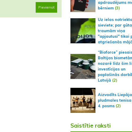
apdraudējums m
Pievienot
bērniem
(3)
Uz ielas notriekt
sieviete; par gūt
traumām viņa
"apjautusi" tikai 
atgriešanās māj
“Bioforce” piesai
Baltijas biometā
nozarē līdz šim l
investīcijas un
paplašinās darbī
Latvijā
(2)
Aizvadīts Liepāj
pludmales tenisa
4. posms
(2)
Saistītie raksti