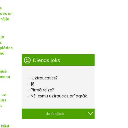
s
ides un
erģija
ija
s
mpiādes
anā
Dienas joks
juši
āmenu
– Uztraucaties?
– Jā.
– Pirmā reize?
t uz
– Nē, esmu uztraucies arī agrāk.
ijas
šu
skatīt nākošo
kļūst