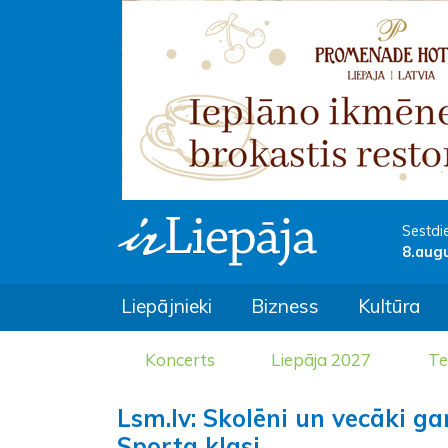
Sestdi
8.aug
Liepājnieki
Bizness
Kultūra
Koncerts
Liepāja 2027
Te
Lsm.lv: Skolēni un vecāki g
Sporta klasi