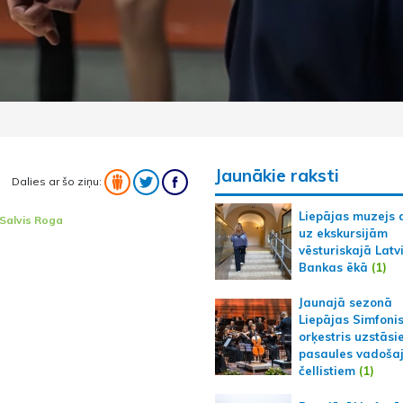
Jaunākie raksti
Dalies ar šo ziņu:
Liepājas muzejs 
Salvis Roga
uz ekskursijām
vēsturiskajā Latv
Bankas ēkā
(1)
Jaunajā sezonā
Liepājas Simfoni
orķestris uzstāsi
pasaules vadoša
čellistiem
(1)