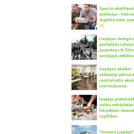
Sporta skatīšanā
evolūcija - tiešra
digitālo datu sin
(1)
Liepājas delegāc
piedalījās Latvija
Jaunatnes X Oli
svinīgajā atklāš
Liepājas skolēni
veiksmīgi pārvarē
centralizēto eks
izaicinājumus
Iespēja pretendē
valsts mērķdotāc
līdzekļiem intere
izglītībai
"Amserv Liepāja" 