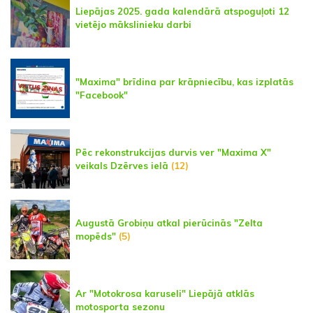
Liepājas 2025. gada kalendārā atspoguļoti 12
vietējo mākslinieku darbi
"Maxima" brīdina par krāpniecību, kas izplatās
"Facebook"
Pēc rekonstrukcijas durvis ver "Maxima X"
veikals Dzērves ielā
(12)
Augustā Grobiņu atkal pierūcinās "Zelta
mopēds"
(5)
Ar "Motokrosa karuseli" Liepājā atklās
motosporta sezonu