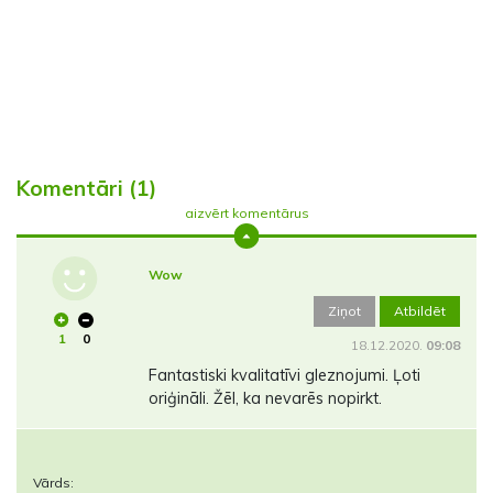
Komentāri (1)
aizvērt komentārus
Wow
Ziņot
Atbildēt
1
0
18.12.2020.
09:08
Fantastiski kvalitatīvi gleznojumi. Ļoti
oriģināli. Žēl, ka nevarēs nopirkt.
Vārds: