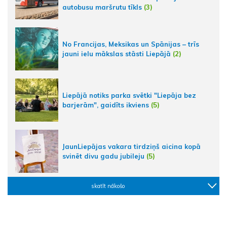
autobusu maršrutu tīkls
(3)
No Francijas, Meksikas un Spānijas – trīs
jauni ielu mākslas stāsti Liepājā
(2)
Liepājā notiks parka svētki "Liepāja bez
barjerām", gaidīts ikviens
(5)
JaunLiepājas vakara tirdziņš aicina kopā
svinēt divu gadu jubileju
(5)
skatīt nākošo