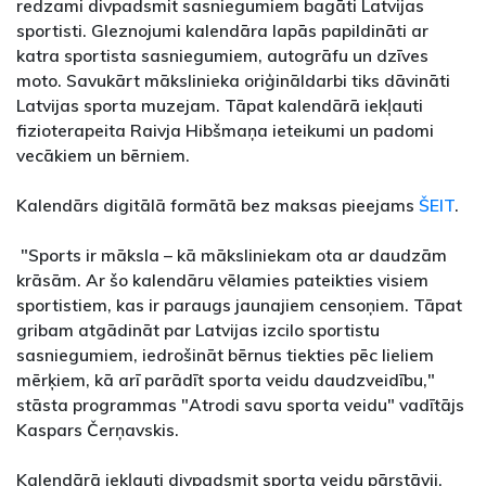
redzami divpadsmit sasniegumiem bagāti Latvijas
sportisti. Gleznojumi kalendāra lapās papildināti ar
katra sportista sasniegumiem, autogrāfu un dzīves
moto. Savukārt mākslinieka oriģināldarbi tiks dāvināti
Latvijas sporta muzejam. Tāpat kalendārā iekļauti
fizioterapeita Raivja Hibšmaņa ieteikumi un padomi
vecākiem un bērniem.
Kalendārs digitālā formātā bez maksas pieejams
ŠEIT
.
"Sports ir māksla – kā māksliniekam ota ar daudzām
krāsām. Ar šo kalendāru vēlamies pateikties visiem
sportistiem, kas ir paraugs jaunajiem censoņiem. Tāpat
gribam atgādināt par Latvijas izcilo sportistu
sasniegumiem, iedrošināt bērnus tiekties pēc lieliem
mērķiem, kā arī parādīt sporta veidu daudzveidību,"
stāsta programmas "Atrodi savu sporta veidu" vadītājs
Kaspars Čerņavskis.
Kalendārā iekļauti divpadsmit sporta veidu pārstāvji,