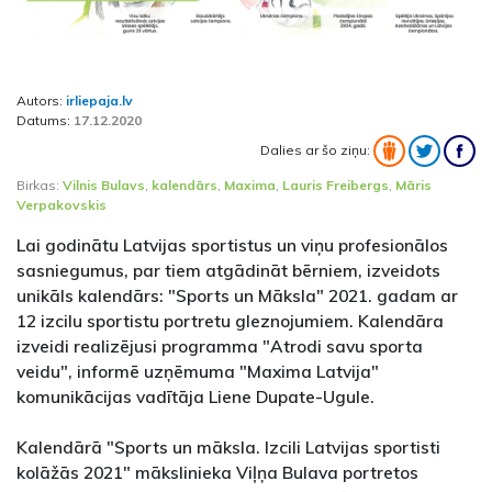
Autors:
irliepaja.lv
Datums:
17.12.2020
Dalies ar šo ziņu:
Birkas:
Vilnis Bulavs
,
kalendārs
,
Maxima
,
Lauris Freibergs
,
Māris
Verpakovskis
Lai godinātu Latvijas sportistus un viņu profesionālos
sasniegumus, par tiem atgādināt bērniem, izveidots
unikāls kalendārs: "Sports un Māksla" 2021. gadam ar
12 izcilu sportistu portretu gleznojumiem. Kalendāra
izveidi realizējusi programma "Atrodi savu sporta
veidu", informē uzņēmuma "Maxima Latvija"
komunikācijas vadītāja Liene Dupate-Ugule.
Kalendārā "Sports un māksla. Izcili Latvijas sportisti
kolāžās 2021" mākslinieka Viļņa Bulava portretos