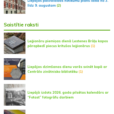
Liepājas pašvaldības notikumu plāns laikā no 3.
līdz 9. augustam
(2)
Saistītie raksti
Leģionāru piemiņas dienā Lestenes Brāļu kapos
pārapbedī piecus kritušos leģionārus
(1)
Liepājas dzimšanas dienu varēs svinēt kopā ar
Centrālo zinātnisko bibliotēku
(1)
Liepājā izdots 2026. gada pilsētas kalendārs ar
“Fotast” fotogrāfu darbiem