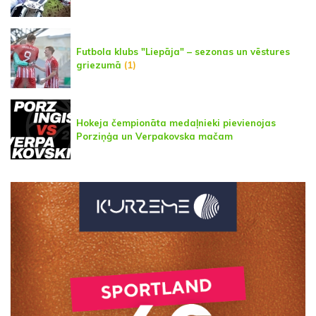
Futbola klubs "Liepāja" – sezonas un vēstures
griezumā
(1)
Hokeja čempionāta medaļnieki pievienojas
Porziņģa un Verpakovska mačam