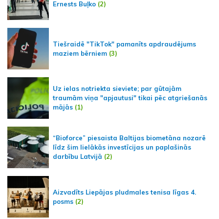
Ernests Buļko
(2)
Tiešraidē "TikTok" pamanīts apdraudējums
maziem bērniem
(3)
Uz ielas notriekta sieviete; par gūtajām
traumām viņa "apjautusi" tikai pēc atgriešanās
mājās
(1)
“Bioforce” piesaista Baltijas biometāna nozarē
līdz šim lielākās investīcijas un paplašinās
darbību Latvijā
(2)
Aizvadīts Liepājas pludmales tenisa līgas 4.
posms
(2)