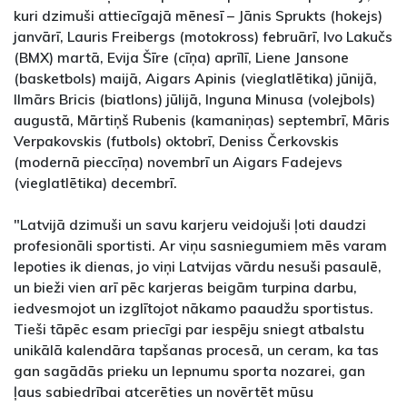
kuri dzimuši attiecīgajā mēnesī – Jānis Sprukts (hokejs)
janvārī, Lauris Freibergs (motokross) februārī, Ivo Lakučs
(BMX) martā, Evija Šīre (cīņa) aprīlī, Liene Jansone
(basketbols) maijā, Aigars Apinis (vieglatlētika) jūnijā,
Ilmārs Bricis (biatlons) jūlijā, Inguna Minusa (volejbols)
augustā, Mārtiņš Rubenis (kamaniņas) septembrī, Māris
Verpakovskis (futbols) oktobrī, Deniss Čerkovskis
(modernā pieccīņa) novembrī un Aigars Fadejevs
(vieglatlētika) decembrī.
"Latvijā dzimuši un savu karjeru veidojuši ļoti daudzi
profesionāli sportisti. Ar viņu sasniegumiem mēs varam
lepoties ik dienas, jo viņi Latvijas vārdu nesuši pasaulē,
un bieži vien arī pēc karjeras beigām turpina darbu,
iedvesmojot un izglītojot nākamo paaudžu sportistus.
Tieši tāpēc esam priecīgi par iespēju sniegt atbalstu
unikālā kalendāra tapšanas procesā, un ceram, ka tas
gan sagādās prieku un lepnumu sporta nozarei, gan
ļaus sabiedrībai atcerēties un novērtēt mūsu