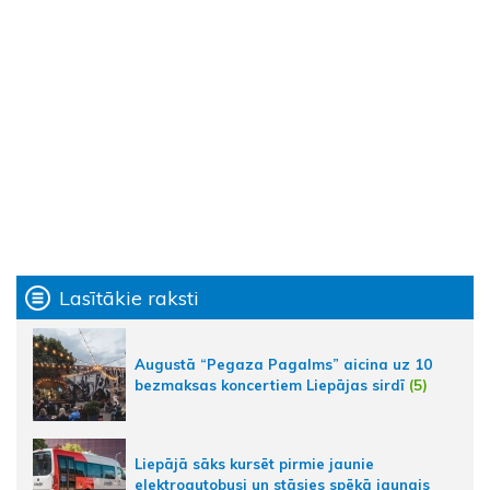
Lasītākie raksti
Augustā “Pegaza Pagalms” aicina uz 10
bezmaksas koncertiem Liepājas sirdī
(5)
Liepājā sāks kursēt pirmie jaunie
elektroautobusi un stāsies spēkā jaunais