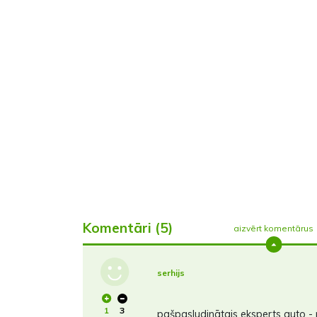
Komentāri (5)
aizvērt komentārus
serhijs
1
3
pašpasludinātais eksperts auto - 