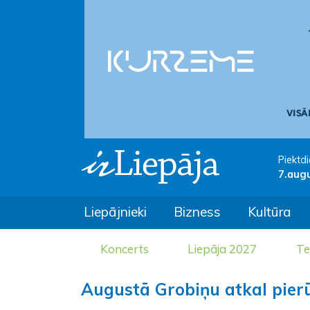
Piektdi
7.aug
Liepājnieki
Bizness
Kultūra
Koncerts
Liepāja 2027
Te
Augustā Grobiņu atkal pier