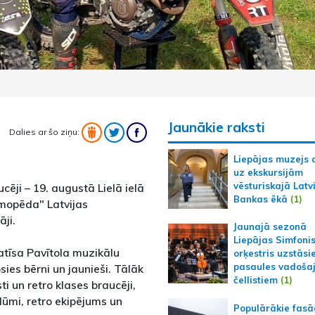
Jaunākie raksti
Dalies ar šo ziņu:
Liepājas muzejs 
uz ekskursijām
vēsturiskajā Latv
cēji – 19. augustā Lielā ielā
Bankas ēkā
(1)
 mopēda" Latvijas
ji.
Jaunajā sezonā
Liepājas Simfoni
atīsa Pavītola muzikālu
orķestris uzstāsi
pasaules vadoša
sies bērni un jaunieši. Tālāk
čellistiem
(1)
i un retro klases braucēji,
 dūmi, retro ekipējums un
Populārākie fas