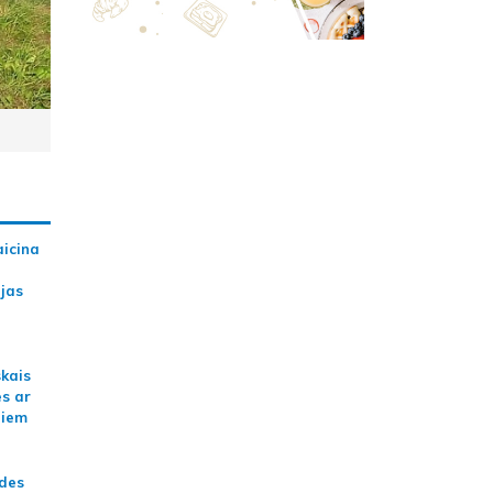
aicina
ijas
skais
es ar
jiem
ādes