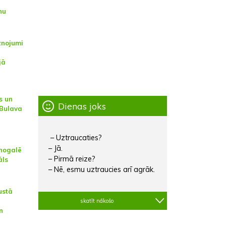
nu
znojumi
jā
s un
Dienas joks
 Bulava
– Uztraucaties?
– Jā.
nogalē
– Pirmā reize?
āls
– Nē, esmu uztraucies arī agrāk.
ustā
skatīt nākošo
n