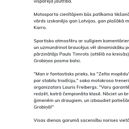
vispārēja jautrība.
Motosporta cienītājiem būs patīkama tikšan
vārds izskanējis gan Latvijas, gan plašākā
Karro.
Sportisko atmosfēru ar sulīgiem komentāriem
un uzmundrinot braucējus vēl dinamiskāku pa
pārzinātājs Pauls Timrots (attēlā no kreisās),
Grobiņas posma balsi.
"Man ir fantastisks prieks, ka "Zelta mopēdu
par stabilu tradīciju," saka motokrosa trene
organizators Lauris Freibergs. "Varu garantēt
redzēt, katrā čempionāta klasē. Nāciet un bra
ģimenēm un draugiem, un izbaudiet patiešām
Grobiņā!"
Visas dienas garumā sacensību norises vietā