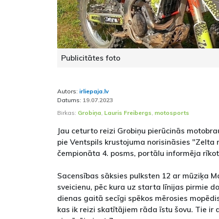
Publicitātes foto
Autors:
irliepaja.lv
Datums:
19.07.2023
Birkas:
Grobiņa
,
Lauris Freibergs
,
motosports
Jau ceturto reizi Grobiņu pierūcinās motobrau
pie Ventspils krustojuma norisināsies "Zelta
čempionāta 4. posms, portālu informēja rīkotā
Sacensības sāksies pulksten 12 ar mūziķa M
sveicienu, pēc kura uz starta līnijas pirmie do
dienas gaitā secīgi spēkos mērosies mopēdist
kas ik reizi skatītājiem rāda īstu šovu. Tie ir