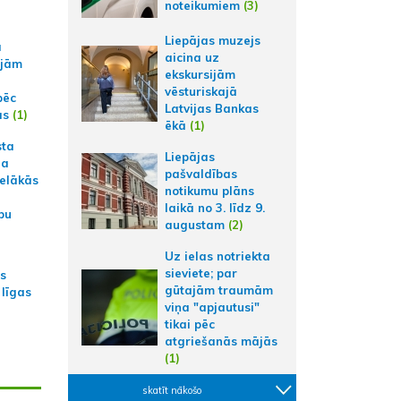
noteikumiem
(3)
Liepājas muzejs
a
aicina uz
ajām
ekskursijām
vēsturiskajā
pēc
Latvijas Bankas
ās
(1)
ēkā
(1)
sta
Liepājas
na
pašvaldības
ielākās
notikumu plāns
laikā no 3. līdz 9.
bu
augustam
(2)
Uz ielas notriekta
sieviete; par
as
gūtajām traumām
 līgas
viņa "apjautusi"
tikai pēc
atgriešanās mājās
(1)
skatīt nākošo