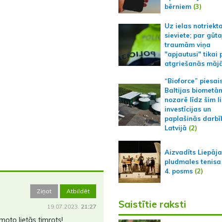
bērniem
(3)
Uz ielas notriekt
sieviete; par gūt
traumām viņa
"apjautusi" tikai 
atgriešanās māj
“Bioforce” piesai
Baltijas biometā
nozarē līdz šim l
investīcijas un
paplašinās darbī
Latvijā
(2)
Aizvadīts Liepāj
pludmales tenisa
4. posms
(2)
Ziņot
Atbildēt
Saistītie raksti
19.07.2023.
21:27
moto lietās timrots!