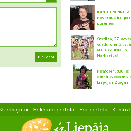
Kārlis Catlaks: M
nav trauslāki par
pārējiem
Otrdien, 27. nove
vārda dienā sve
visus Laurus un
Norbertus!
Pievienot
Pirmdien, 9.jūlijā
dienā sveicam vi
Liepājas Zaigas!
Sludinājumi
Reklāma portālā
Par portālu
Kontakt