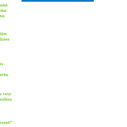
aikā
mba
ona
ādām
āsies
ās
darbu
o reizi
ensības
ruseli"