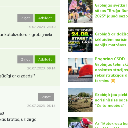
Grobiņas svētku l
sākas "Bruģa Bu
2025" jaunā sez
Ziņot
Atbildēt
19.07.2023.
23:40
Grobiņā ar daž
r katalizatoru - grobiņnieki
izklaidēm norisin
nebijis motošovs
Pagarina CSDD
Ziņot
Atbildēt
Grobiņas tehnisk
20.07.2023.
06:14
apskates stacijas
rekonstrukcijas 
 sūdīgi ar aizdedzi?
termiņu
(6)
Grobiņā jau piekt
Ziņot
norisināsies sac
"Zelta mopēds"
20.07.2023.
06:14
os!
 kas kratās, uz zirga
Ar "Motokrosa ka