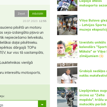
Liepājā atklās
motosporta sezo
Ziņot
Atbildēt
Vilņa Bulava gle
20.07.2023.
12:55
– Latvijas Sporta
brauciena pilsētā un motoru
muzeja ekspozīci
ņas seja-izdangāta pļava un
 tik nepieciešamo lielveikalu,
Izveidots unikāls
elākai daļai pilsētnieku.
kalendārs "Sport
ķi iepērkas dārgajā TOPa
Māksla" ar Viļņa
EV, kur viss tā sastampāts,
zīmējumiem
(1)
 Lauktehnikas vienīgā
Grobiņā nedēļas 
ru interesētu motosports,
notiks motofestiv
Liepājniekus aug
aicina uz "Zelta
eju:
mopēdu", triālu u
motociklu parādi