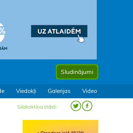
Sludinājumi
de
Viedokļi
Galerijas
Video
a
Silakaktiņa stāsti