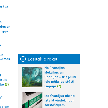
otāko
s
ides un
erģija
ē
ta
Lasītākie raksti
 Games
No Francijas,
Meksikas un
d
Spānijas – trīs jauni
itulu
ielu mākslas stāsti
ļko
(3)
Liepājā
(2)
Iedzīvotājus aicina
k"
izteikt viedokli par
saistošajiem
aziem