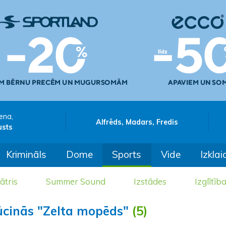
ena,
Alfrēds, Madars, Fredis
usts
Krimināls
Dome
Sports
Vide
Izklai
ātris
Summer Sound
Izstādes
Izglītīb
ūcinās "Zelta mopēds"
(5)