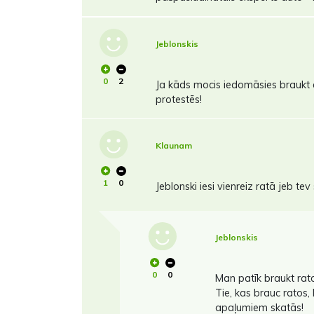
Jeblonskis
0
2
Ja kāds mocis iedomāsies braukt a
protestēs!
Klaunam
1
0
Jeblonski iesi vienreiz ratā jeb tev
Jeblonskis
0
0
Man patīk braukt rat
Tie, kas brauc ratos,
apaļumiem skatās!