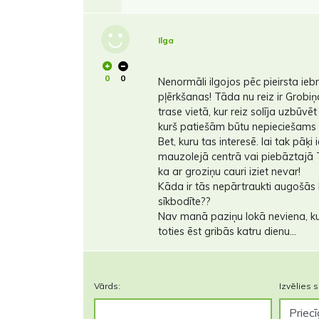
Ilga
0
0
Nenormāli ilgojos pēc pieirsta ie
pļērkšanas! Tāda nu reiz ir Grobi
trase vietā, kur reiz solīja uzbūvēt
kurš patiešām būtu nepieciešams li
Bet, kuru tas interesē. lai tak pā
mauzolejā centrā vai piebāztajā T
ka ar groziņu cauri iziet nevar!
Kāda ir tās nepārtraukti augošās
sīkbodīte??
Nav manā paziņu lokā neviena, ku
toties ēst gribās katru dienu...
Vārds:
Izvēlies s