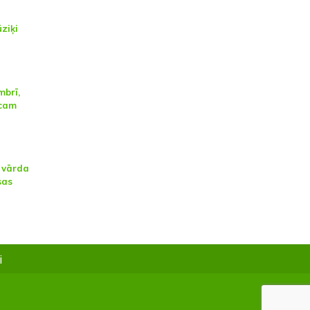
ūziķi
mbrī,
icam
, vārda
sas
i