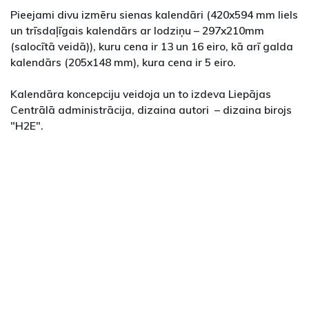
Pieejami divu izmēru sienas kalendāri (420x594 mm liels
un trīsdaļīgais kalendārs ar lodziņu – 297x210mm
(salocītā veidā)), kuru cena ir 13 un 16 eiro, kā arī galda
kalendārs (205x148 mm), kura cena ir 5 eiro.
Kalendāra koncepciju veidoja un to izdeva Liepājas
Centrālā administrācija, dizaina autori – dizaina birojs
"H2E".