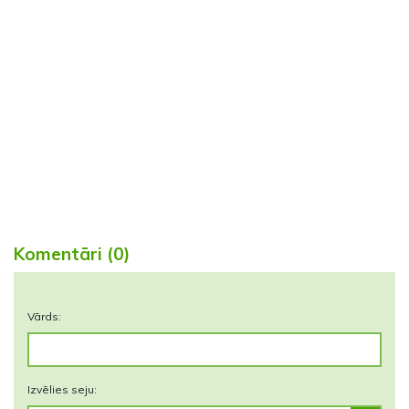
Komentāri (0)
Vārds:
Izvēlies seju: