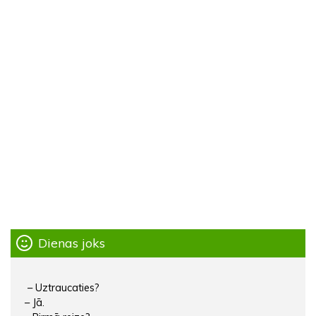
Dienas joks
– Uztraucaties?
– Jā.