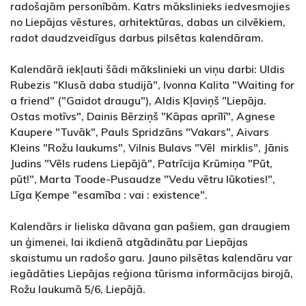
radošajām personībām. Katrs mākslinieks iedvesmojies
no Liepājas vēstures, arhitektūras, dabas un cilvēkiem,
radot daudzveidīgus darbus pilsētas kalendāram.
Kalendārā iekļauti šādi mākslinieki un viņu darbi: Uldis
Rubezis "Klusā daba studijā", Ivonna Kalita "Waiting for
a friend" ("Gaidot draugu"), Aldis Kļaviņš "Liepāja.
Ostas motīvs", Dainis Bērziņš "Kāpas aprīlī", Agnese
Kaupere "Tuvāk", Pauls Spridzāns "Vakars", Aivars
Kleins "Rožu laukums", Vilnis Bulavs "Vēl mirklis", Jānis
Judins "Vēls rudens Liepājā", Patrīcija Krūmiņa "Pūt,
pūt!", Marta Toode-Pusaudze "Vedu vētru lūkoties!",
Līga Ķempe "esamība : vai : existence".
Kalendārs ir lieliska dāvana gan pašiem, gan draugiem
un ģimenei, lai ikdienā atgādinātu par Liepājas
skaistumu un radošo garu. Jauno pilsētas kalendāru var
iegādāties Liepājas reģiona tūrisma informācijas birojā,
Rožu laukumā 5/6, Liepājā.