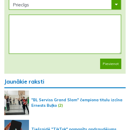
Pievienot
Jaunākie raksti
"BL Serviss Grand Slam" čempiona titulu izcīna
Ernests Buļko
(2)
Tiešraidē "TikTok" pamanīts apdraudējums