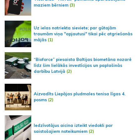
maziem bērniem
(3)
Uz ielas notriekta sieviete; par gūtajām
traumām viņa "apjautusi" tikai pēc atgriešanās
mājās
(1)
“Bioforce” piesaista Baltijas biometāna nozarē
līdz šim lielākās investīcijas un paplašinās
darbību Latvijā
(2)
Aizvadīts Liepājas pludmales tenisa līgas 4.
posms
(2)
Iedzīvotājus aicina izteikt viedokli par
saistošajiem noteikumiem
(2)