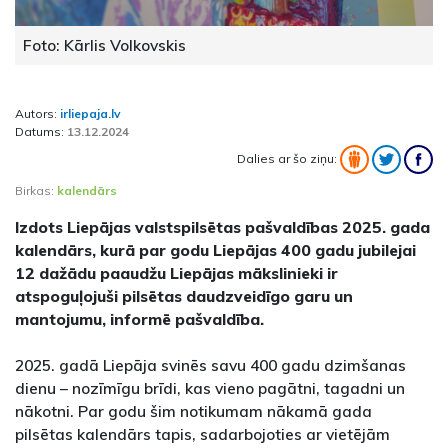
Foto: Kārlis Volkovskis
Autors:
irliepaja.lv
Datums:
13.12.2024
Dalies ar šo ziņu:
Birkas:
kalendārs
Izdots Liepājas valstspilsētas pašvaldības 2025. gada
kalendārs, kurā par godu Liepājas 400 gadu jubilejai
12 dažādu paaudžu Liepājas mākslinieki ir
atspoguļojuši pilsētas daudzveidīgo garu un
mantojumu, informē pašvaldība.
2025. gadā Liepāja svinēs savu 400 gadu dzimšanas
dienu – nozīmīgu brīdi, kas vieno pagātni, tagadni un
nākotni. Par godu šim notikumam nākamā gada
pilsētas kalendārs tapis, sadarbojoties ar vietējām