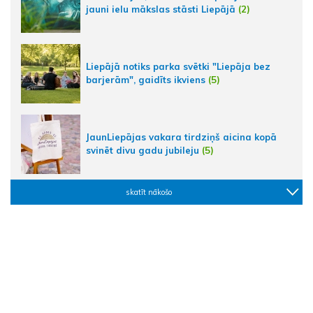
jauni ielu mākslas stāsti Liepājā
(2)
Liepājā notiks parka svētki "Liepāja bez
barjerām", gaidīts ikviens
(5)
JaunLiepājas vakara tirdziņš aicina kopā
svinēt divu gadu jubileju
(5)
skatīt nākošo