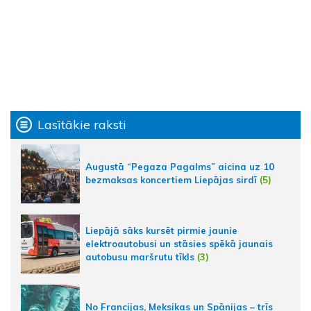
Lasītākie raksti
Augustā “Pegaza Pagalms” aicina uz 10
bezmaksas koncertiem Liepājas sirdī
(5)
Liepājā sāks kursēt pirmie jaunie
elektroautobusi un stāsies spēkā jaunais
autobusu maršrutu tīkls
(3)
No Francijas, Meksikas un Spānijas – trīs