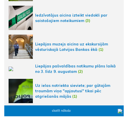
Iedzīvotājus aicina izteikt viedokli par
saistošajiem noteikumiem
(3)
Liepājas muzejs aicina uz ekskursijām
vēsturiskajā Latvijas Bankas ēkā
(1)
Liepājas pašvaldības notikumu plāns laikā
no 3. līdz 9. augustam
(2)
Uz ielas notriekta sieviete; par gūtajām
traumām viņa "apjautusi" tikai pēc
atgriešanās mājās
(1)
skatīt nākošo