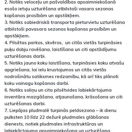
2. Notiks veloceļu un pašvaldības apsaimniekošanā
esošo ietvju uzturēšana atbilstoši vasara sezonas
kopšanas prasībām un apstākļiem.
3. Notiks sabiedriskā transporta pieturvietu uzturēšana
atbilstoši pavasara sezonas kopšanas prasībām un
apstākļiem.
4. Pilsētas parkos, skvēros, un citās vietās turpināsies
puķu dobju ravēšana, laistīšana un citi apstādījumu
uzturēšanas darbi.
5. Notiks jauno koku laistīšana, turpināsies koku atvašu
apgriešana, lai ielu krustojumos un citās vietās
nodrošinātu satiksmes redzamību, kā arī tiks plānoti
koku vainagu kopšanas darbi.
6. Notiks soliņu un cita pilsētvides labiekārtojuma
inventāra mazgāšana, atjaunošana, krāsošana un citi
uzturēšanas darbi.
7. Liepājas pludmalē turpinās peldsezona – ik dienu
pulksten 10 līdz 22 dežurē pludmales glābšanas
dienests, notiek pludmales infrastruktūras un
labiekārtojuma apsaimniekošana un uzturēšana.