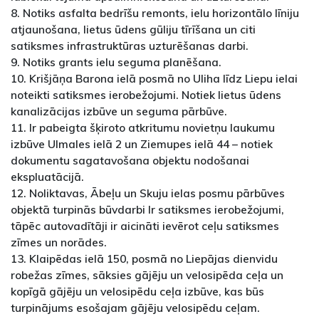
8. Notiks asfalta bedrīšu remonts, ielu horizontālo līniju
atjaunošana, lietus ūdens gūliju tīrīšana un citi
satiksmes infrastruktūras uzturēšanas darbi.
9. Notiks grants ielu seguma planēšana.
10. Krišjāņa Barona ielā posmā no Uliha līdz Liepu ielai
noteikti satiksmes ierobežojumi. Notiek lietus ūdens
kanalizācijas izbūve un seguma pārbūve.
11. Ir pabeigta šķiroto atkritumu novietņu laukumu
izbūve Ulmales ielā 2 un Ziemupes ielā 44 – notiek
dokumentu sagatavošana objektu nodošanai
ekspluatācijā.
12. Noliktavas, Ābeļu un Skuju ielas posmu pārbūves
objektā turpinās būvdarbi Ir satiksmes ierobežojumi,
tāpēc autovadītāji ir aicināti ievērot ceļu satiksmes
zīmes un norādes.
13. Klaipēdas ielā 150, posmā no Liepājas dienvidu
robežas zīmes, sāksies gājēju un velosipēda ceļa un
kopīgā gājēju un velosipēdu ceļa izbūve, kas būs
turpinājums esošajam gājēju velosipēdu ceļam.