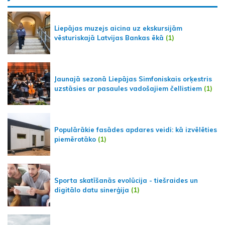
Liepājas muzejs aicina uz ekskursijām
vēsturiskajā Latvijas Bankas ēkā
(1)
Jaunajā sezonā Liepājas Simfoniskais orķestris
uzstāsies ar pasaules vadošajiem čellistiem
(1)
Populārākie fasādes apdares veidi: kā izvēlēties
piemērotāko
(1)
Sporta skatīšanās evolūcija - tiešraides un
digitālo datu sinerģija
(1)