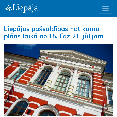
Liepājas pašvaldības notikumu
plāns laikā no 15. līdz 21. jūlijam