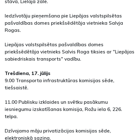
stāvā, Lielajā zālē.
Iedzīvotāju pieņemšana pie Liepājas valstspilsētas
pašvaldības domes priekšsēdētāja vietnieka Salvja
Rogas.
Liepājas valstspilsētas pašvaldības domes
priekšsēdētāja vietnieks Salvis Roga tiksies ar "Liepājas
sabiedriskais transports" vadību.
Trešdiena, 17. jūlijs
9.00 Transporta infrastruktūras komisijas sēde,
tiešsaistē.
11.00 Publisku izklaides un svētku pasākumu
iesniegumu izskatīšanas komisija, Rožu iela 6, 226.
telpa.
Dzīvojamo māju privatizācijas komisijas sēde,
elektroniskā saziņa.