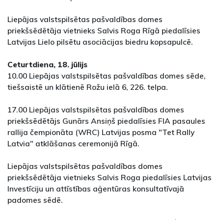
Liepājas valstspilsētas pašvaldības domes
priekšsēdētāja vietnieks Salvis Roga Rīgā piedalīsies
Latvijas Lielo pilsētu asociācijas biedru kopsapulcē.
Ceturtdiena, 18. jūlijs
10.00 Liepājas valstspilsētas pašvaldības domes sēde,
tiešsaistē un klātienē Rožu ielā 6, 226. telpa.
17.00 Liepājas valstspilsētas pašvaldības domes
priekšsēdētājs Gunārs Ansiņš piedalīsies FIA pasaules
rallija čempionāta (WRC) Latvijas posma "Tet Rally
Latvia" atklāšanas ceremonijā Rīgā.
Liepājas valstspilsētas pašvaldības domes
priekšsēdētāja vietnieks Salvis Roga piedalīsies Latvijas
Investīciju un attīstības aģentūras konsultatīvajā
padomes sēdē.