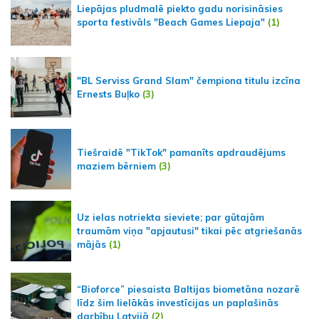
Liepājas pludmalē piekto gadu norisināsies
sporta festivāls "Beach Games Liepaja"
(1)
"BL Serviss Grand Slam" čempiona titulu izcīna
Ernests Buļko
(3)
Tiešraidē "TikTok" pamanīts apdraudējums
maziem bērniem
(3)
Uz ielas notriekta sieviete; par gūtajām
traumām viņa "apjautusi" tikai pēc atgriešanās
mājās
(1)
“Bioforce” piesaista Baltijas biometāna nozarē
līdz šim lielākās investīcijas un paplašinās
darbību Latvijā
(2)