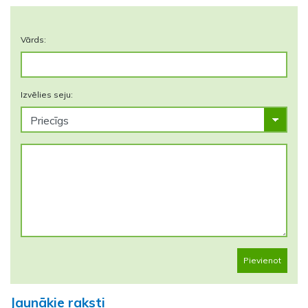
Vārds:
Izvēlies seju:
Pievienot
Jaunākie raksti