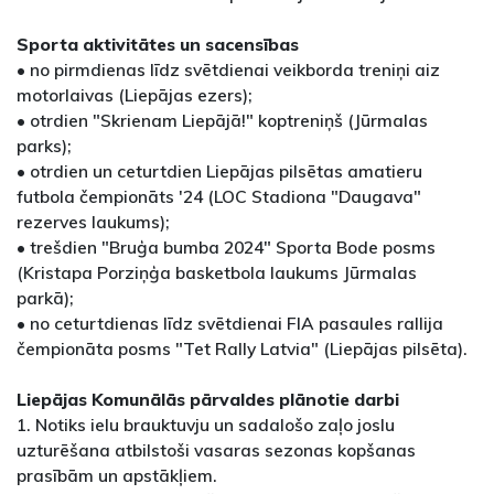
Sporta aktivitātes un sacensības
• no pirmdienas līdz svētdienai veikborda treniņi aiz
motorlaivas (Liepājas ezers);
• otrdien "Skrienam Liepājā!" koptreniņš (Jūrmalas
parks);
• otrdien un ceturtdien Liepājas pilsētas amatieru
futbola čempionāts '24 (LOC Stadiona "Daugava"
rezerves laukums);
• trešdien "Bruģa bumba 2024" Sporta Bode posms
(Kristapa Porziņģa basketbola laukums Jūrmalas
parkā);
• no ceturtdienas līdz svētdienai FIA pasaules rallija
čempionāta posms "Tet Rally Latvia" (Liepājas pilsēta).
Liepājas Komunālās pārvaldes plānotie darbi
1. Notiks ielu brauktuvju un sadalošo zaļo joslu
uzturēšana atbilstoši vasaras sezonas kopšanas
prasībām un apstākļiem.