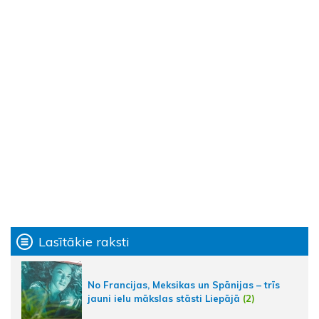
Lasītākie raksti
No Francijas, Meksikas un Spānijas – trīs
jauni ielu mākslas stāsti Liepājā
(2)