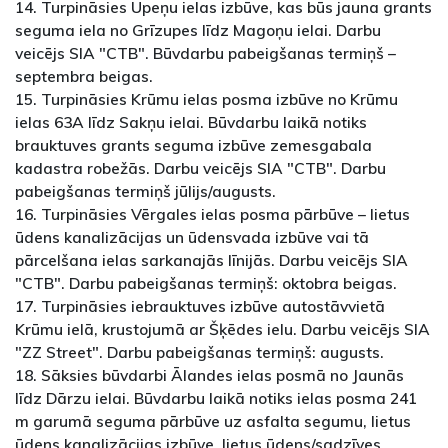
14. Turpināsies Upeņu ielas izbūve, kas būs jauna grants
seguma iela no Grīzupes līdz Magoņu ielai. Darbu
veicējs SIA "CTB". Būvdarbu pabeigšanas termiņš –
septembra beigas.
15. Turpināsies Krūmu ielas posma izbūve no Krūmu
ielas 63A līdz Sakņu ielai. Būvdarbu laikā notiks
brauktuves grants seguma izbūve zemesgabala
kadastra robežās. Darbu veicējs SIA "CTB". Darbu
pabeigšanas termiņš jūlijs/augusts.
16. Turpināsies Vērgales ielas posma pārbūve – lietus
ūdens kanalizācijas un ūdensvada izbūve vai tā
pārcelšana ielas sarkanajās līnijās. Darbu veicējs SIA
"CTB". Darbu pabeigšanas termiņš: oktobra beigas.
17. Turpināsies iebrauktuves izbūve autostāvvietā
Krūmu ielā, krustojumā ar Šķēdes ielu. Darbu veicējs SIA
"ZZ Street". Darbu pabeigšanas termiņš: augusts.
18. Sāksies būvdarbi Ālandes ielas posmā no Jaunās
līdz Dārzu ielai. Būvdarbu laikā notiks ielas posma 241
m garumā seguma pārbūve uz asfalta segumu, lietus
ūdens kanalizācijas izbūve, lietus ūdens/sadzīves