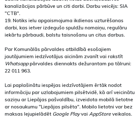
kanalizācijas pārbūve un citi darbi. Darbu veicējs: SIA
"CTB".
19. Notiks ielu apgaismojuma ikdienas uzturēšanas
darbi, kas ietver izdegušo spuldžu nomaiņu, regulāru
iekārtu pārbaudi, balstu taisnošanu un citus darbus.
Par Komunālās pārvaldes atbildībā esošajiem
jautājumiem iedzīvotājus aicinām zvanīt vai rakstīt
Whatsapp
pārvaldes diennakts dežurantam pa tālruni:
22 011 963.
Lai paplašinātu iespējas iedzīvotājiem ērtāk nodot
informāciju par uzlabojumiem pilsētvidē, kā arī veicinātu
saziņu ar Liepājas pašvaldību, izveidota mobilā lietotne
ar nosaukumu "Liepājas pilsēta". Mobilo lietotni var bez
maksas lejupielādēt
Google Play
vai
AppStore
veikalos.