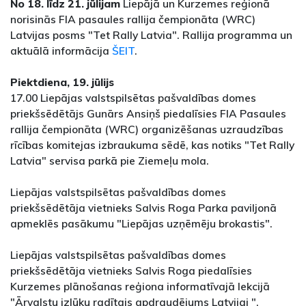
No 18. līdz 21. jūlijam
Liepājā un Kurzemes reģionā
norisinās FIA pasaules rallija čempionāta (WRC)
Latvijas posms "Tet Rally Latvia". Rallija programma un
aktuālā informācija
ŠEIT
.
Piektdiena, 19. jūlijs
17.00 Liepājas valstspilsētas pašvaldības domes
priekšsēdētājs Gunārs Ansiņš piedalīsies FIA Pasaules
rallija čempionāta (WRC) organizēšanas uzraudzības
rīcības komitejas izbraukuma sēdē, kas notiks "Tet Rally
Latvia" servisa parkā pie Ziemeļu mola.
Liepājas valstspilsētas pašvaldības domes
priekšsēdētāja vietnieks Salvis Roga Parka paviljonā
apmeklēs pasākumu "Liepājas uzņēmēju brokastis".
Liepājas valstspilsētas pašvaldības domes
priekšsēdētāja vietnieks Salvis Roga piedalīsies
Kurzemes plānošanas reģiona informatīvajā lekcijā
"Ārvalstu izlūku radītais apdraudējums Latvijai ".