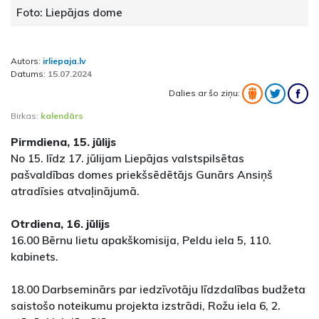
Foto: Liepājas dome
Autors:
irliepaja.lv
Datums:
15.07.2024
Dalies ar šo ziņu:
Birkas:
kalendārs
Pirmdiena, 15. jūlijs
No 15. līdz 17. jūlijam Liepājas valstspilsētas
pašvaldības domes priekšsēdētājs Gunārs Ansiņš
atradīsies atvaļinājumā.
Otrdiena, 16. jūlijs
16.00 Bērnu lietu apakškomisija, Peldu iela 5, 110.
kabinets.
18.00 Darbseminārs par iedzīvotāju līdzdalības budžeta
saistošo noteikumu projekta izstrādi, Rožu iela 6, 2.