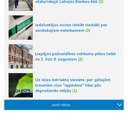
vēsturiskajā Latvijas Bankas ēkā
(1)
Iedzīvotājus aicina izteikt viedokli par
saistošajiem noteikumiem
(3)
Liepājas pašvaldības notikumu plāns laikā
no 3. līdz 9. augustam
(2)
Uz ielas notriekta sieviete; par gūtajām
traumām viņa "apjautusi" tikai pēc
atgriešanās mājās
(1)
skatīt nākošo