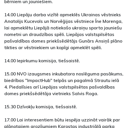
bērniem un jauniešiem.
14.00 Liepāju darba vizītē apmeklēs Ukrainas vēstnieks
Anatolijs Kucevols un Norvēģijas vēstniece Īne Morenga,
lai apmeklētu Liepājā notiekošo ukraiņu sporta jauniešu
nometni un draudzības spēli. Liepājas valstspilsētas
pašvaldības domes priekšsēdētājs Gunārs Ansiņš plāno
tikties ar vēstniekiem un kopīgi apmeklēt spēli.
14.00 Iepirkumu komisija, tiešsaistē.
15.00 NVO izaugsmes inkubatora noslēguma pasākums,
biedrības "ImpactHub" telpās un pagalmā Strautu ielā
4. Piedalīsies arī Liepājas valstspilsētas pašvaldības
domes priekšsēdētāja vietnieks Salvis Roga.
15.30 Dzīvokļu komisija, tiešsaistē.
17.00 Lai interesentiem būtu iespēja uzzināt vairāk par
plānotajiem grozījumiem Karostas industriālā parka