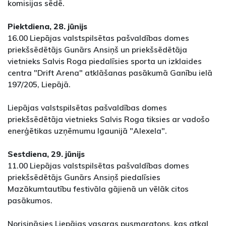
komisijas sēdē.
Piektdiena, 28. jūnijs
16.00 Liepājas valstspilsētas pašvaldības domes
priekšsēdētājs Gunārs Ansiņš un priekšsēdētāja
vietnieks Salvis Roga piedalīsies sporta un izklaides
centra "Drift Arena" atklāšanas pasākumā Ganību ielā
197/205, Liepājā.
Liepājas valstspilsētas pašvaldības domes
priekšsēdētāja vietnieks Salvis Roga tiksies ar vadošo
enerģētikas uzņēmumu Igaunijā "Alexela".
Sestdiena, 29. jūnijs
11.00 Liepājas valstspilsētas pašvaldības domes
priekšsēdētājs Gunārs Ansiņš piedalīsies
Mazākumtautību festivāla gājienā un vēlāk citos
pasākumos.
Norisināsies Liepājas vasaras pusmaratons, kas atkal