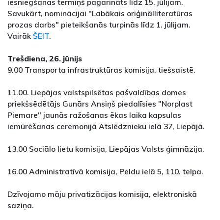
iesniegšanas termiņš pagarināts līdz 15. jūlijam.
Savukārt, nominācijai "Labākais oriģinālliteratūras
prozas darbs" pieteikšanās turpinās līdz 1. jūlijam.
Vairāk
ŠEIT
.
Trešdiena, 26. jūnijs
9.00 Transporta infrastruktūras komisija, tiešsaistē.
11.00. Liepājas valstspilsētas pašvaldības domes
priekšsēdētājs Gunārs Ansiņš piedalīsies "Norplast
Piemare" jaunās ražošanas ēkas laika kapsulas
iemūrēšanas ceremonijā Atslēdznieku ielā 37, Liepājā.
13.00 Sociālo lietu komisija, Liepājas Valsts ģimnāzija.
16.00 Administratīvā komisija, Peldu ielā 5, 110. telpa.
Dzīvojamo māju privatizācijas komisija, elektroniskā
saziņa.