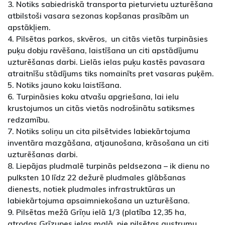
3. Notiks sabiedriskā transporta pieturvietu uzturēšana
atbilstoši vasara sezonas kopšanas prasībām un
apstākļiem.
4. Pilsētas parkos, skvēros, un citās vietās turpināsies
puķu dobju ravēšana, laistīšana un citi apstādījumu
uzturēšanas darbi. Lielās ielas puķu kastēs pavasara
atraitnīšu stādījums tiks nomainīts pret vasaras puķēm.
5. Notiks jauno koku laistīšana.
6. Turpināsies koku atvašu apgriešana, lai ielu
krustojumos un citās vietās nodrošinātu satiksmes
redzamību.
7. Notiks soliņu un cita pilsētvides labiekārtojuma
inventāra mazgāšana, atjaunošana, krāsošana un citi
uzturēšanas darbi.
8. Liepājas pludmalē turpinās peldsezona – ik dienu no
pulksten 10 līdz 22 dežurē pludmales glābšanas
dienests, notiek pludmales infrastruktūras un
labiekārtojuma apsaimniekošana un uzturēšana.
9. Pilsētas mežā Grīņu ielā 1/3 (platība 12,35 ha,
atrodas Grīzupes ielas malā, pie pilsētas austrumu