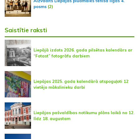
Aizvadīts Liepājas pludmales tenisa līgas 4.
posms
(2)
Saistītie raksti
Liepājā izdots 2026. gada pilsētas kalendārs ar
“Fotast” fotogrāfu darbiem
Liepājas 2025. gada kalendārā atspoguļoti 12
vietējo mākslinieku darbi
Liepājas pašvaldības notikumu plāns laikā no 12.
līdz 18. augustam