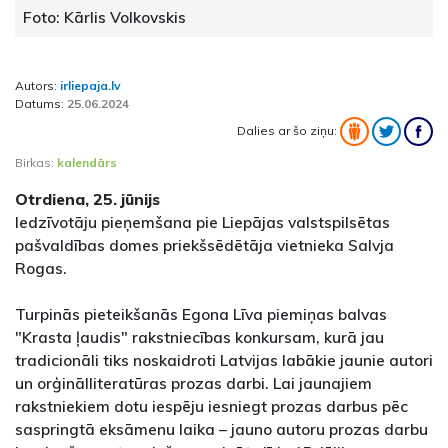
Foto: Kārlis Volkovskis
Autors:
irliepaja.lv
Datums:
25.06.2024
Dalies ar šo ziņu:
Birkas:
kalendārs
Otrdiena, 25. jūnijs
Iedzīvotāju pieņemšana pie Liepājas valstspilsētas
pašvaldības domes priekšsēdētāja vietnieka Salvja
Rogas.
Turpinās pieteikšanās Egona Līva piemiņas balvas
"Krasta ļaudis" rakstniecības konkursam, kurā jau
tradicionāli tiks noskaidroti Latvijas labākie jaunie autori
un orģinālliteratūras prozas darbi. Lai jaunajiem
rakstniekiem dotu iespēju iesniegt prozas darbus pēc
saspringtā eksāmenu laika – jauno autoru prozas darbu