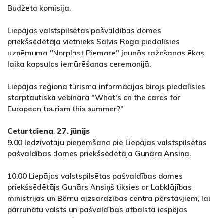
Budžeta komisija.
Liepājas valstspilsētas pašvaldības domes
priekšsēdētāja vietnieks Salvis Roga piedalīsies
uzņēmuma "Norplast Piemare" jaunās ražošanas ēkas
laika kapsulas iemūrēšanas ceremonijā.
Liepājas reģiona tūrisma informācijas birojs piedalīsies
starptautiskā vebinārā "What's on the cards for
European tourism this summer?"
Ceturtdiena, 27. jūnijs
9.00 Iedzīvotāju pieņemšana pie Liepājas valstspilsētas
pašvaldības domes priekšsēdētāja Gunāra Ansiņa.
10.00 Liepājas valstspilsētas pašvaldības domes
priekšsēdētājs Gunārs Ansiņš tiksies ar Labklājības
ministrijas un Bērnu aizsardzības centra pārstāvjiem, lai
pārrunātu valsts un pašvaldības atbalsta iespējas