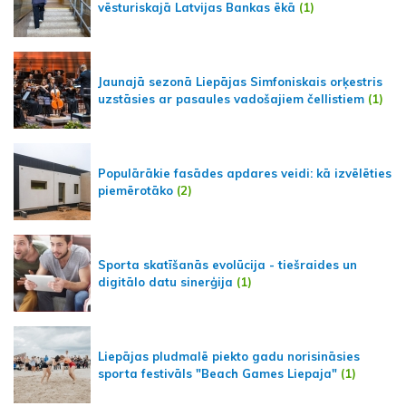
vēsturiskajā Latvijas Bankas ēkā
(1)
Jaunajā sezonā Liepājas Simfoniskais orķestris
uzstāsies ar pasaules vadošajiem čellistiem
(1)
Populārākie fasādes apdares veidi: kā izvēlēties
piemērotāko
(2)
Sporta skatīšanās evolūcija - tiešraides un
digitālo datu sinerģija
(1)
Liepājas pludmalē piekto gadu norisināsies
sporta festivāls "Beach Games Liepaja"
(1)