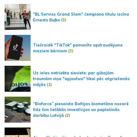
"BL Serviss Grand Slam" čempiona titulu izcīna
Ernests Buļko
(3)
Tiešraidē "TikTok" pamanīts apdraudējums
maziem bērniem
(3)
Uz ielas notriekta sieviete; par gūtajām
traumām viņa "apjautusi" tikai pēc atgriešanās
mājās
(1)
“Bioforce” piesaista Baltijas biometāna nozarē
līdz šim lielākās investīcijas un paplašinās
darbību Latvijā
(2)