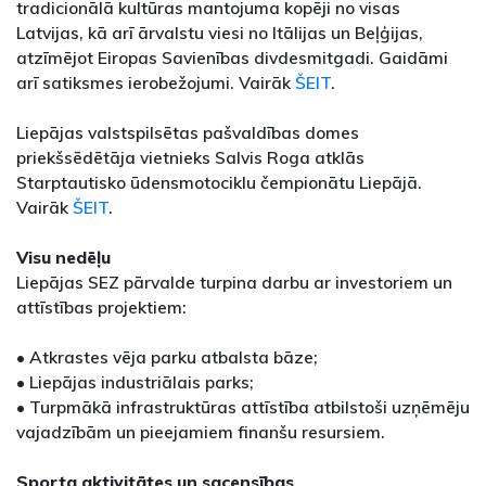
tradicionālā kultūras mantojuma kopēji no visas
Latvijas, kā arī ārvalstu viesi no Itālijas un Beļģijas,
atzīmējot Eiropas Savienības divdesmitgadi. Gaidāmi
arī satiksmes ierobežojumi. Vairāk
ŠEIT
.
Liepājas valstspilsētas pašvaldības domes
priekšsēdētāja vietnieks Salvis Roga atklās
Starptautisko ūdensmotociklu čempionātu Liepājā.
Vairāk
ŠEIT
.
Visu nedēļu
Liepājas SEZ pārvalde turpina darbu ar investoriem un
attīstības projektiem:
• Atkrastes vēja parku atbalsta bāze;
• Liepājas industriālais parks;
• Turpmākā infrastruktūras attīstība atbilstoši uzņēmēju
vajadzībām un pieejamiem finanšu resursiem.
Sporta aktivitātes un sacensības