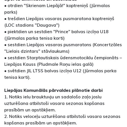
• otrdien "Skrienam Liepājā!" koptreniņš (Jūrmalas
parks)
• trešdien Liepājas vasaras pusmaratona koptreniņš
(LOC stadions "Daugava")
• piektdien un sestdien "Prince" balvas izcīņa U18
(Jūrmalas parka tenisa korti)
• sestdien Liepājas vasaras pusmaratons (Koncertzāles
"Lielais dzintars" stāvlaukums)
• sestdien Starptautiskais ūdensmotociklu čempionāts –
Liepājas Kauss (Pludmale Roņu ielas galā)
• svētdien JIL LTSS balvas izcīņa U12 (Jūrmalas parka
tenisa korti).
Liepājas Komunālās pārvaldes plānotie darbi
1. Notiks ielu brauktuvju un sadalošo zaļo joslu
uzturēšana atbilstoši vasara sezonas kopšanas
prasībām un apstākļiem.
2. Notiks veloceļu uzturēšana atbilstoši vasara sezonas
kopšanas prasībām un apstākļiem.