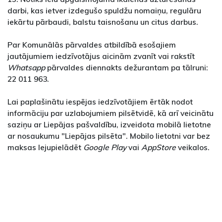
darbi, kas ietver izdegušo spuldžu nomaiņu, regulāru
iekārtu pārbaudi, balstu taisnošanu un citus darbus.
Par Komunālās pārvaldes atbildībā esošajiem
jautājumiem iedzīvotājus aicinām zvanīt vai rakstīt
Whatsapp
pārvaldes diennakts dežurantam pa tālruni:
22 011 963.
Lai paplašinātu iespējas iedzīvotājiem ērtāk nodot
informāciju par uzlabojumiem pilsētvidē, kā arī veicinātu
saziņu ar Liepājas pašvaldību, izveidota mobilā lietotne
ar nosaukumu "Liepājas pilsēta". Mobilo lietotni var bez
maksas lejupielādēt
Google Play
vai
AppStore
veikalos.