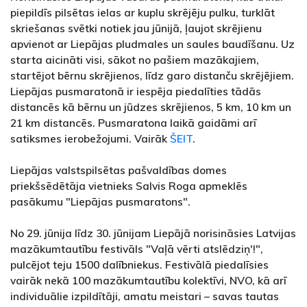
piepildīs pilsētas ielas ar kuplu skrējēju pulku, turklāt
skriešanas svētki notiek jau jūnijā, ļaujot skrējienu
apvienot ar Liepājas pludmales un saules baudīšanu. Uz
starta aicināti visi, sākot no pašiem mazākajiem,
startējot bērnu skrējienos, līdz garo distanču skrējējiem.
Liepājas pusmaratonā ir iespēja piedalīties tādās
distancēs kā bērnu un jūdzes skrējienos, 5 km, 10 km un
21 km distancēs. Pusmaratona laikā gaidāmi arī
satiksmes ierobežojumi. Vairāk
ŠEIT
.
Liepājas valstspilsētas pašvaldības domes
priekšsēdētāja vietnieks Salvis Roga apmeklēs
pasākumu "Liepājas pusmaratons".
No 29. jūnija līdz 30. jūnijam Liepājā norisināsies Latvijas
mazākumtautību festivāls "Vaļā vērti atslēdziņ'!",
pulcējot teju 1500 dalībniekus. Festivālā piedalīsies
vairāk nekā 100 mazākumtautību kolektīvi, NVO, kā arī
individuālie izpildītāji, amatu meistari – savas tautas