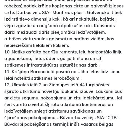
robežas) notiek krājas kopšanas cirte un galvenā izlases
cirte. Darbus veic SIA "Manfreds plus". Galvenokārt tiek
izcirsti tievo dimensiju koki, kā arī nokaltušie, bojātie,
vēja izgāztie un augšanā atpalikušie koki. Kopšanas
darbi mežaudzi darīs pieejamāku iedzīvotājiem,
atbrīvos vietu saules gaismai un barības vielām, kas
nepieciešami lielākiem kokiem.
10. Notiks asfalta bedrīšu remonts, ielu horizontālo līniju
atjaunošana, lietus ūdens gūliju tīrīšana un citi
satiksmes infrastruktūras uzturēšanas darbi.
11. Krišjāņa Barona ielā posmā no Uliha ielas līdz Liepu
ielai noteikti satiksmes ierobežojumi.
12. Ulmales ielā 2 un Ziemupes ielā 44 turpināsies
šķiroto atkritumu novietņu laukumu izbūve. Laukumi būs
ar cietu segumu, nožogojumu un citu labiekārtojumu, lai
šeit varētu izvietot šķiroto atkritumu konteinerus un
iedzīvotājiem sniegt atkritumu savākšanas un
šķirošanas pakalpojumus. Būvdarbu veicējs SIA "CTB".
Būvdarbi pabeigšanas termiņš ir šīs vasaras beigas.