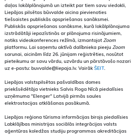
daļas lokālplānojumā un izteikt par tiem savu viedokli,
Liepājas pilsētas būvvalde aicina pievienoties
tiešsaistes publiskās apspriešanas sanāksmei.
Publiskās apspriešanas sanāksme, kurā lokālplānojuma
izstrādātāji iepazīstinās ar plānojuma risinājumiem,
notiks videokonferences režīmā, izmantojot
Zoom
platformu. Lai saņemtu aktīvā dalībnieka pieeju
Zoom
sarunai, aicinām līdz 26. jūnijam reģistrēties, nosūtot
pieteikumu ar savu vārdu, uzvārdu un pārstāvošo nozari
uz e-pastu: buvvalde@liepaja.lv. Vairāk
ŠEIT
.
Liepājas valstspilsētas pašvaldības domes
priekšsēdētāja vietnieks Salvis Roga Nīcā piedalīsies
uzņēmuma "Elenger" Latvijā pirmās saules
elektrostacijas atklāšanas pasākumā.
Liepājas reģiona tūrisma informācijas birojs piedalīsies
Labklājības ministrijas sociālās integrācijas valsts
aģentūras koledžas studiju programmas akreditācijas