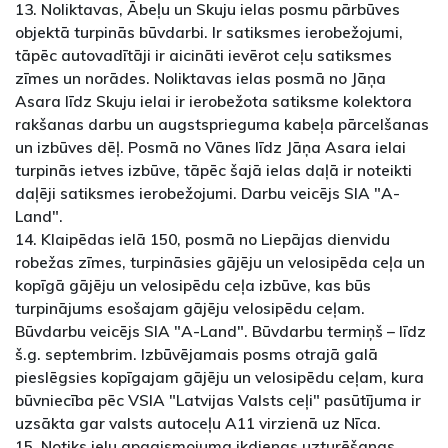
13. Noliktavas, Ābeļu un Skuju ielas posmu pārbūves
objektā turpinās būvdarbi. Ir satiksmes ierobežojumi,
tāpēc autovadītāji ir aicināti ievērot ceļu satiksmes
zīmes un norādes. Noliktavas ielas posmā no Jāņa
Asara līdz Skuju ielai ir ierobežota satiksme kolektora
rakšanas darbu un augstsprieguma kabeļa pārcelšanas
un izbūves dēļ. Posmā no Vānes līdz Jāņa Asara ielai
turpinās ietves izbūve, tāpēc šajā ielas daļā ir noteikti
daļēji satiksmes ierobežojumi. Darbu veicējs SIA "A-
Land".
14. Klaipēdas ielā 150, posmā no Liepājas dienvidu
robežas zīmes, turpināsies gājēju un velosipēda ceļa un
kopīgā gājēju un velosipēdu ceļa izbūve, kas būs
turpinājums esošajam gājēju velosipēdu ceļam.
Būvdarbu veicējs SIA "A-Land". Būvdarbu termiņš – līdz
š.g. septembrim. Izbūvējamais posms otrajā galā
pieslēgsies kopīgajam gājēju un velosipēdu ceļam, kura
būvniecība pēc VSIA "Latvijas Valsts ceļi" pasūtījuma ir
uzsākta gar valsts autoceļu A11 virzienā uz Nīca.
15. Notiks ielu apgaismojuma ikdienas uzturēšanas