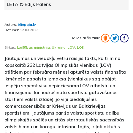
LETA © Edijs Pālens
Autors:
irliepaja.lv
Datums:
12.03.2023
Dalies ar šo ziņu:
Birkas:
Izglītības ministrija
,
Ukraina
,
LOV
,
LOK
Jautājumus un viedokļu vētru raisījis fakts, ka trim no
kopskaitā 232 Latvijas Olimpiskās vienības (LOV)
atlētiem par februāra mēnesi apturēta valsts finansēta
ikmēneša pabalsta izmaksa (vienlaikus saglabājot
iespēju saņemt visu nepieciešamo LOV atbalstu un
finansējumu, lai nodrošinātu sportistu gatavošanos
startiem valsts izlasē), jo viņi piedalījušies
komercsacensībās ar Krievijas un Baltkrievijas
sportistiem. Jautājums par šo valstu sportistu dalību
olimpiskajās spēlēs un citās starptautiskās sacensībās,
valsts himnu un karogu lietošanu tajās, ir ļoti aktuāls.