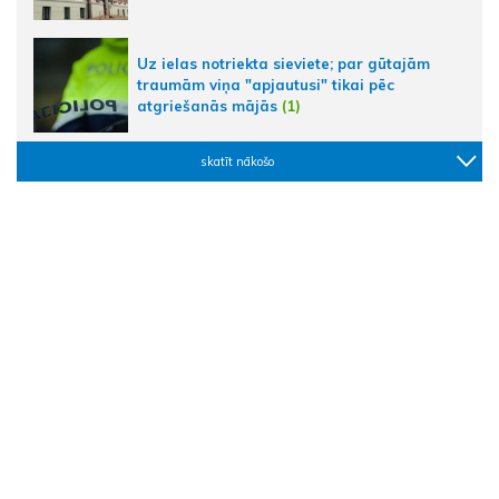
Uz ielas notriekta sieviete; par gūtajām
traumām viņa "apjautusi" tikai pēc
atgriešanās mājās
(1)
skatīt nākošo