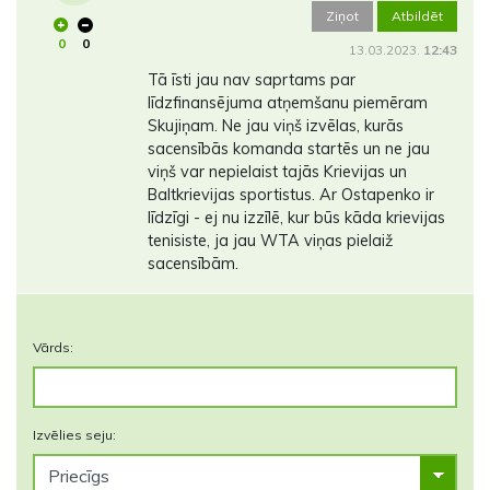
Ziņot
Atbildēt
0
0
13.03.2023.
12:43
Tā īsti jau nav saprtams par
līdzfinansējuma atņemšanu piemēram
Skujiņam. Ne jau viņš izvēlas, kurās
sacensībās komanda startēs un ne jau
viņš var nepielaist tajās Krievijas un
Baltkrievijas sportistus. Ar Ostapenko ir
līdzīgi - ej nu izzīlē, kur būs kāda krievijas
tenisiste, ja jau WTA viņas pielaiž
sacensībām.
Vārds:
Izvēlies seju: