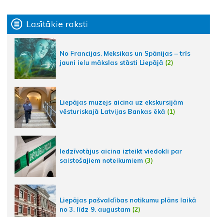
Lasītākie raksti
No Francijas, Meksikas un Spānijas – trīs
jauni ielu mākslas stāsti Liepājā
(2)
Liepājas muzejs aicina uz ekskursijām
vēsturiskajā Latvijas Bankas ēkā
(1)
Iedzīvotājus aicina izteikt viedokli par
saistošajiem noteikumiem
(3)
Liepājas pašvaldības notikumu plāns laikā
no 3. līdz 9. augustam
(2)