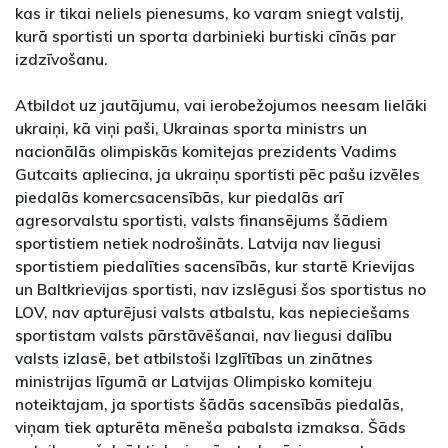
kas ir tikai neliels pienesums, ko varam sniegt valstij,
kurā sportisti un sporta darbinieki burtiski cīnās par
izdzīvošanu.
Atbildot uz jautājumu, vai ierobežojumos neesam lielāki
ukraiņi, kā viņi paši, Ukrainas sporta ministrs un
nacionālās olimpiskās komitejas prezidents Vadims
Gutcaits apliecina, ja ukraiņu sportisti pēc pašu izvēles
piedalās komercsacensībās, kur piedalās arī
agresorvalstu sportisti, valsts finansējums šādiem
sportistiem netiek nodrošināts. Latvija nav liegusi
sportistiem piedalīties sacensībās, kur startē Krievijas
un Baltkrievijas sportisti, nav izslēgusi šos sportistus no
LOV, nav apturējusi valsts atbalstu, kas nepieciešams
sportistam valsts pārstāvēšanai, nav liegusi dalību
valsts izlasē, bet atbilstoši Izglītības un zinātnes
ministrijas līgumā ar Latvijas Olimpisko komiteju
noteiktajam, ja sportists šādās sacensībās piedalās,
viņam tiek apturēta mēneša pabalsta izmaksa. Šāds