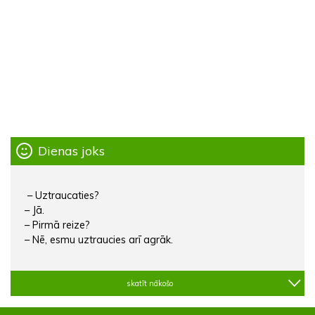
Dienas joks
– Uztraucaties?
– Jā.
– Pirmā reize?
– Nē, esmu uztraucies arī agrāk.
skatīt nākošo