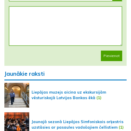
Pievienot
Jaunākie raksti
Liepājas muzejs aicina uz ekskursijām
vēsturiskajā Latvijas Bankas ēkā
(1)
Jaunajā sezonā Liepājas Simfoniskais orķestris
uzstāsies ar pasaules vadošajiem čellistiem
(1)