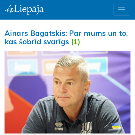
Ainars Bagatskis: Par mums un to,
kas šobrīd svarīgs
(1)