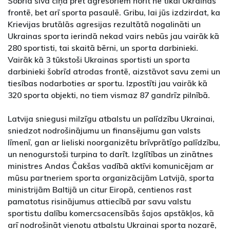
Šobrīd sīva cīņa pret agresoriem norit ne tikai Ukrainas
frontē, bet arī sporta pasaulē. Gribu, lai jūs izdzirdat, ka
Krievijas brutālās agresijas rezultātā nogalināti un
Ukrainas sporta ierindā nekad vairs nebūs jau vairāk kā
280 sportisti, tai skaitā bērni, un sporta darbinieki.
Vairāk kā 3 tūkstoši Ukrainas sportisti un sporta
darbinieki šobrīd atrodas frontē, aizstāvot savu zemi un
tiesības nodarboties ar sportu. Izpostīti jau vairāk kā
320 sporta objekti, no tiem vismaz 87 gandrīz pilnībā.
Latvija sniegusi milzīgu atbalstu un palīdzību Ukrainai,
sniedzot nodrošinājumu un finansējumu gan valsts
līmenī, gan ar lieliski noorganizētu brīvprātīgo palīdzību,
un nenogurstoši turpina to darīt. Izglītības un zinātnes
ministres Andas Čakšas vadībā aktīvi komunicējam ar
mūsu partneriem sporta organizācijām Latvijā, sporta
ministrijām Baltijā un citur Eiropā, centienos rast
pamatotus risinājumus attiecībā par savu valstu
sportistu dalību komercsacensībās šajos apstākļos, kā
arī nodrošināt vienotu atbalstu Ukrainai sporta nozarē,