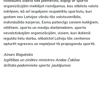
noteikums šobrīd tiek piemērots, kopīgi ar sporta
organizācijām meklējot risinājumus, kas atbilstu valsts
mērķiem, kā arī iespējami respektētu sportistu, kuri
godam nes Latvijas vārdu tās valstsvienībās,
individuālās karjeras. Esmu pateicīgs saviem kolēģiem,
atlētiem, sporta un mediju darbiniekiem, sporta
nevalstiskajām organizācijām, visiem, kuri ikdienā
iegulda lielu darbu, atbalstot Latviju tās centienos
apturēt agresoru un nepieļaut tā propogandu sportā.
Ainars Bagatskis
Izglītības un zinātes ministres Andas Čakšas
ārštata padomnieks sporta jautājumos