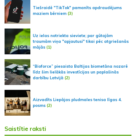
Tiešraidē "TikTok" pamanīts apdraudējums
maziem bērniem
(3)
Uz ielas notriekta sieviete; par gūtajām
traumām viņa "apjautusi" tikai pēc atgriešanās
mājās
(1)
“Bioforce” piesaista Baltijas biometāna nozarē
līdz šim lielākās investīcijas un paplašinās
darbību Latvijā
(2)
Aizvadīts Liepājas pludmales tenisa līgas 4.
posms
(2)
Saistītie raksti