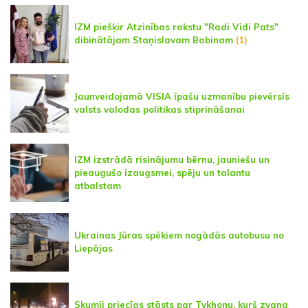
IZM piešķir Atzinības rakstu "Radi Vidi Pats"
dibinātājam Staņislavam Babinam
(1)
Jaunveidojamā VISIA īpašu uzmanību pievērsīs
valsts valodas politikas stiprināšanai
IZM izstrādā risinājumu bērnu, jauniešu un
pieaugušo izaugsmei, spēju un talantu
atbalstam
Ukrainas Jūras spēkiem nogādās autobusu no
Liepājas
Skumji priecīgs stāsts par Tykhonu, kurš zvana