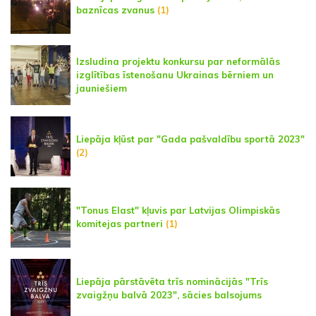
baznīcas zvanus
(1)
Izsludina projektu konkursu par neformālās
izglītības īstenošanu Ukrainas bērniem un
jauniešiem
Liepāja kļūst par "Gada pašvaldību sportā 2023"
(2)
"Tonus Elast" kļuvis par Latvijas Olimpiskās
komitejas partneri
(1)
Liepāja pārstāvēta trīs nominācijās "Trīs
zvaigžņu balvā 2023", sācies balsojums