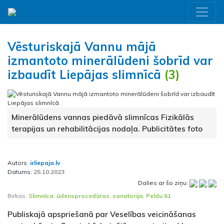
Vēsturiskajā Vannu mājā
izmantoto minerālūdeni šobrīd var
izbaudīt Liepājas slimnīcā
(3)
Minerālūdens vannas piedāvā slimnīcas Fizikālās
terapijas un rehabilitācijas nodaļa. Publicitātes foto
Autors:
irliepaja.lv
Datums:
25.10.2023
Dalies ar šo ziņu:
Birkas:
Slimnīca
,
ūdensprocedūras
,
sanatorija
,
Peldu 61
Publiskajā apspriešanā par Veselības veicināšanas