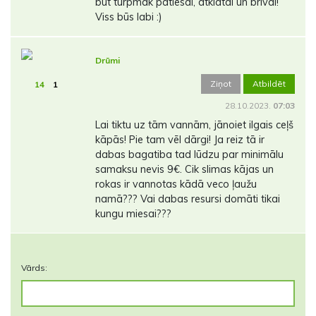
būt turpmāk patiesai, atklātai un brīvai!
Viss būs labi :)
Drūmi
Ziņot
Atbildēt
14
1
28.10.2023.
07:03
Lai tiktu uz tām vannām, jānoiet ilgais ceļš
kāpās! Pie tam vēl dārgi! Ja reiz tā ir
dabas bagatiba tad lūdzu par minimālu
samaksu nevis 9€. Cik slimas kājas un
rokas ir vannotas kādā veco ļaužu
namā??? Vai dabas resursi domāti tikai
kungu miesai???
Vārds: