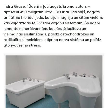
Indra Grase: "Ūdenī ir ļoti augsts broma saturs –
aptuveni 450 miligrami litrā. Tas ir arī ļoti sāļš, bagāts
ar nātrija hlorīdu, jodu, kalciju, magniju un citām vielām,
kas vajadzīgas teju visām orgānu sistēmām. Šo ūdeni
izmanto minerālvannām, kas ārstē locītavu un
vielmaiņas saslimšanas, palīdz osteohondrozes un
radikulīta slimniekiem, stiprina nervu sistēmu un palīdz
atbrīvoties no stresa.