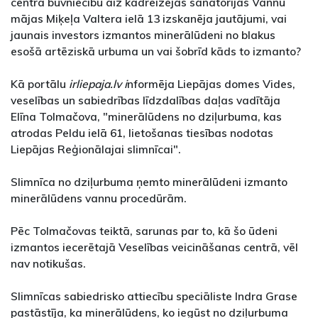
centra būvniecību aiz kādreizējās sanatorijas Vannu
mājas Miķeļa Valtera ielā 13 izskanēja jautājumi, vai
jaunais investors izmantos minerālūdeni no blakus
esošā artēziskā urbuma un vai šobrīd kāds to izmanto?
Kā portālu
irliepaja.lv i
nformēja Liepājas domes Vides,
veselības un sabiedrības līdzdalības daļas vadītāja
Elīna Tolmačova, "minerālūdens no dziļurbuma, kas
atrodas Peldu ielā 61, lietošanas tiesības nodotas
Liepājas Reģionālajai slimnīcai".
Slimnīca no dziļurbuma ņemto minerālūdeni izmanto
minerālūdens vannu procedūrām.
Pēc Tolmačovas teiktā, sarunas par to, kā šo ūdeni
izmantos iecerētajā Veselības veicināšanas centrā, vēl
nav notikušas.
Slimnīcas sabiedrisko attiecību speciāliste Indra Grase
pastāstīja, ka minerālūdens, ko iegūst no dziļurbuma