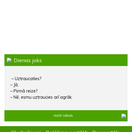
Dienas joks
– Uztraucaties?
– Jā.
– Pirmā reize?
– Nē, esmu uztraucies arī agrāk.
skatīt nākošo