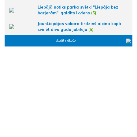
Liepājā notiks parka svētki "Liepāja bez
barjerām", gaidīts ikviens
(5)
JaunLiepājas vakara tirdziņš aicina kopā
svinēt divu gadu jubileju
(5)
skatīt nākošo