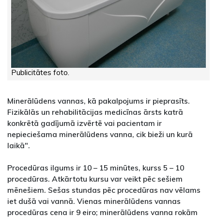
Publicitātes foto.
Minerālūdens vannas, kā pakalpojums ir pieprasīts.
Fizikālās un rehabilitācijas medicīnas ārsts katrā
konkrētā gadījumā izvērtē vai pacientam ir
nepieciešama minerālūdens vanna, cik bieži un kurā
laikā".
Procedūras ilgums ir 10 – 15 minūtes, kurss 5 – 10
procedūras. Atkārtotu kursu var veikt pēc sešiem
mēnešiem. Sešas stundas pēc procedūras nav vēlams
iet dušā vai vannā. Vienas minerālūdens vannas
procedūras cena ir 9 eiro; minerālūdens vanna rokām