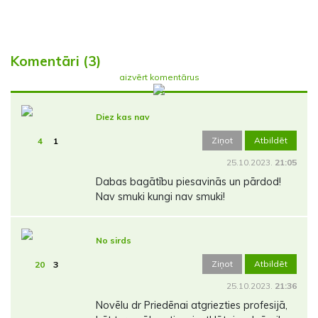
Komentāri (3)
aizvērt komentārus
Diez kas nav
Ziņot
Atbildēt
4
1
25.10.2023.
21:05
Dabas bagātību piesavinās un pārdod!
Nav smuki kungi nav smuki!
No sirds
Ziņot
Atbildēt
20
3
25.10.2023.
21:36
Novēlu dr Priedēnai atgriezties profesijā,