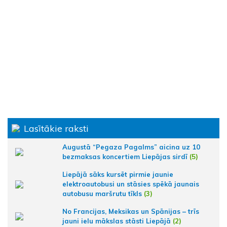
Lasītākie raksti
Augustā “Pegaza Pagalms” aicina uz 10
bezmaksas koncertiem Liepājas sirdī
(5)
Liepājā sāks kursēt pirmie jaunie
elektroautobusi un stāsies spēkā jaunais
autobusu maršrutu tīkls
(3)
No Francijas, Meksikas un Spānijas – trīs
jauni ielu mākslas stāsti Liepājā
(2)