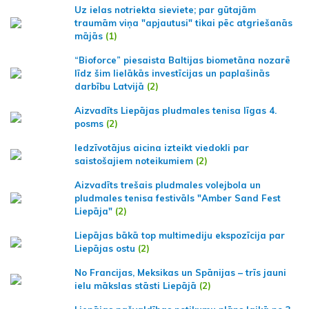
Uz ielas notriekta sieviete; par gūtajām
traumām viņa "apjautusi" tikai pēc atgriešanās
mājās
(1)
“Bioforce” piesaista Baltijas biometāna nozarē
līdz šim lielākās investīcijas un paplašinās
darbību Latvijā
(2)
Aizvadīts Liepājas pludmales tenisa līgas 4.
posms
(2)
Iedzīvotājus aicina izteikt viedokli par
saistošajiem noteikumiem
(2)
Aizvadīts trešais pludmales volejbola un
pludmales tenisa festivāls "Amber Sand Fest
Liepāja"
(2)
Liepājas bākā top multimediju ekspozīcija par
Liepājas ostu
(2)
No Francijas, Meksikas un Spānijas – trīs jauni
ielu mākslas stāsti Liepājā
(2)