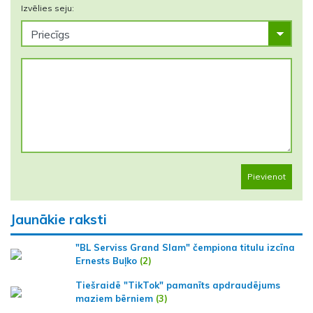
Izvēlies seju:
Pievienot
Jaunākie raksti
"BL Serviss Grand Slam" čempiona titulu izcīna
Ernests Buļko
(2)
Tiešraidē "TikTok" pamanīts apdraudējums
maziem bērniem
(3)