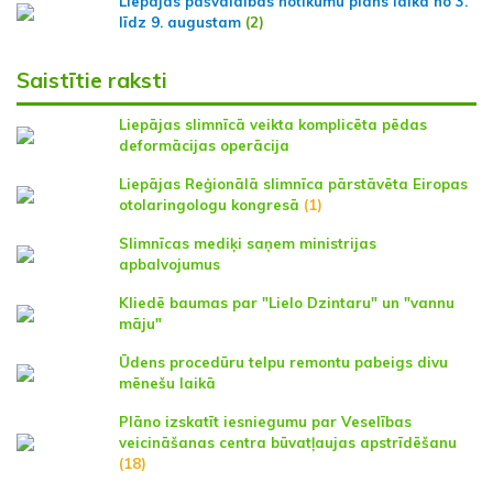
Liepājas pašvaldības notikumu plāns laikā no 3.
līdz 9. augustam
(2)
Saistītie raksti
Liepājas slimnīcā veikta komplicēta pēdas
deformācijas operācija
Liepājas Reģionālā slimnīca pārstāvēta Eiropas
otolaringologu kongresā
(1)
Slimnīcas mediķi saņem ministrijas
apbalvojumus
Kliedē baumas par "Lielo Dzintaru" un "vannu
māju"
Ūdens procedūru telpu remontu pabeigs divu
mēnešu laikā
Plāno izskatīt iesniegumu par Veselības
veicināšanas centra būvatļaujas apstrīdēšanu
(18)