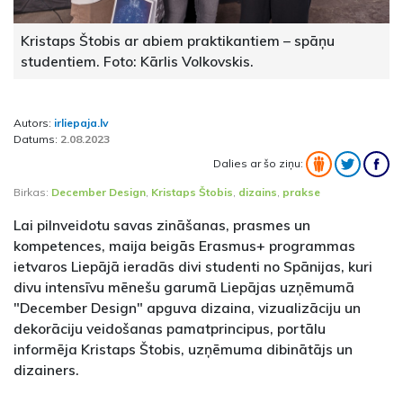
Kristaps Štobis ar abiem praktikantiem – spāņu
studentiem. Foto: Kārlis Volkovskis.
Autors:
irliepaja.lv
Datums:
2.08.2023
Dalies ar šo ziņu:
Birkas:
December Design
,
Kristaps Štobis
,
dizains
,
prakse
Lai pilnveidotu savas zināšanas, prasmes un
kompetences, maija beigās Erasmus+ programmas
ietvaros Liepājā ieradās divi studenti no Spānijas, kuri
divu intensīvu mēnešu garumā Liepājas uzņēmumā
"December Design" apguva dizaina, vizualizāciju un
dekorāciju veidošanas pamatprincipus, portālu
informēja Kristaps Štobis, uzņēmuma dibinātājs un
dizainers.