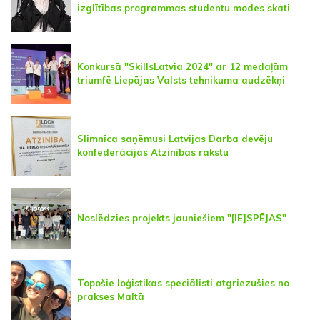
izglītības programmas studentu modes skati
Konkursā "SkillsLatvia 2024" ar 12 medaļām
triumfē Liepājas Valsts tehnikuma audzēkņi
Slimnīca saņēmusi Latvijas Darba devēju
konfederācijas Atzinības rakstu
Noslēdzies projekts jauniešiem "[IE]SPĒJAS"
Topošie loģistikas speciālisti atgriezušies no
prakses Maltā