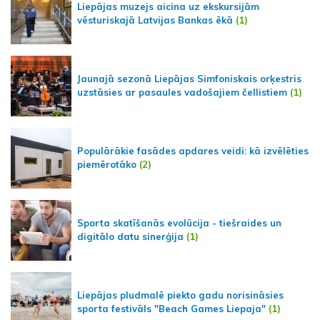
Liepājas muzejs aicina uz ekskursijām
vēsturiskajā Latvijas Bankas ēkā
(1)
Jaunajā sezonā Liepājas Simfoniskais orķestris
uzstāsies ar pasaules vadošajiem čellistiem
(1)
Populārākie fasādes apdares veidi: kā izvēlēties
piemērotāko
(2)
Sporta skatīšanās evolūcija - tiešraides un
digitālo datu sinerģija
(1)
Liepājas pludmalē piekto gadu norisināsies
sporta festivāls "Beach Games Liepaja"
(1)