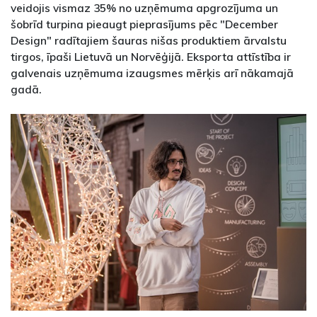
veidojis vismaz 35% no uzņēmuma apgrozījuma un
šobrīd turpina pieaugt pieprasījums pēc "December
Design" radītajiem šauras nišas produktiem ārvalstu
tirgos, īpaši Lietuvā un Norvēģijā. Eksporta attīstība ir
galvenais uzņēmuma izaugsmes mērķis arī nākamajā
gadā.