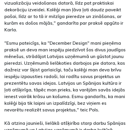
vizualizāciju veidošanas datorā, līdz pat praktiskai
dekorāciju izveidei. Kolēģi man ļāva ļoti daudz paveikt
pašai, līdz ar to tā ir milzīga pieredze un zināšanas, ar
kurām es došos mājās," gandarīta par praksē apgūto ir
Karla.
"Esmu pateicīgs, ka "December Design" mani pieņēma
praksē un deva man iespēju piedzīvot šos divus jaudīgos
mēnešus, strādājot Latvijas uzņēmumā un gūstot jaunu
pieredzi. Uzņēmumā lielākoties darbojos pie datora, kas
dažreiz var šķist garlaicīgi, taču kolēģi man deva brīvu
iespēju izpausties radoši, lai radītu savus projektus un
prezentētu savas idejas. Latvijas un Spānijas kultūra ir
ļoti atšķirīga, tāpēc man prieks, ka varējām savās idejās
ienest vairāk krāsu un košuma. Esmu gandarīts, ka mani
kolēģi bija tik laipni un izpalīdzīgi, bez viņiem es
nevarētu realizēt savus projektus," teic Pols.
Kā atzina jaunieši, lielākā atšķirība starp darbu Spānijas
uzņēmumā un Latvijas uzņēmumā ir darba kultūrā,