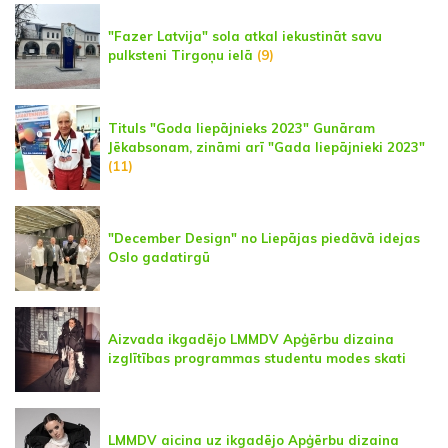
"Fazer Latvija" sola atkal iekustināt savu
pulksteni Tirgoņu ielā
(9)
Tituls "Goda liepājnieks 2023" Gunāram
Jēkabsonam, zināmi arī "Gada liepājnieki 2023"
(11)
"December Design" no Liepājas piedāvā idejas
Oslo gadatirgū
Aizvada ikgadējo LMMDV Apģērbu dizaina
izglītības programmas studentu modes skati
LMMDV aicina uz ikgadējo Apģērbu dizaina