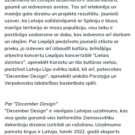
gaumē un iedvesmas avotos. Tas arī ietekmēja un
mainīja gala dizainu un projekta rezultātu. Jaunieši
uzsver, ka Latvija salīdzinājumā ar Spāniju ir klusa,
mierīga teritorija ar mazu populāciju, visu laiku ir
pastāvīga saskarsme ar dabu, kas iedvesmo arī darbam
un idejām. Par Liepājā piedzīvoto jaunieši stāsta ar
prieku, jo izdevies arī izbaudīt kultūru, brīnišķīgu
orķestra koncertu Liepājas koncertzālē "Lielais
dzintars", apmeklēt Karostu un tās kultūras vietas,
piedzīvot Latviju Līgo svētku laikā, kā arī, pateicoties
"December Design", apmeklēt unikālo Porziņģa un
Verpakovska labdarības basketbola spēli.
Par "December Design"
"December Design" ir vienīgais Latvijas uzņēmums, kas
visa gada garumā veic lielformāta Ziemassvētku
dekorāciju dizaina izstrādi un ražošanu. Uzņēmuma
pamata tirgus ir Latvija, tomēr 2022. gadā eksports