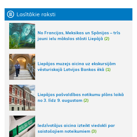
Lasītākie raksti
No Francijas, Meksikas un Spānijas – trīs
jauni ielu mākslas stāsti Liepājā
(2)
Liepājas muzejs aicina uz ekskursijām
vēsturiskajā Latvijas Bankas ēkā
(1)
Liepājas pašvaldības notikumu plāns laikā
no 3. līdz 9. augustam
(2)
Iedzīvotājus aicina izteikt viedokli par
saistošajiem noteikumiem
(3)