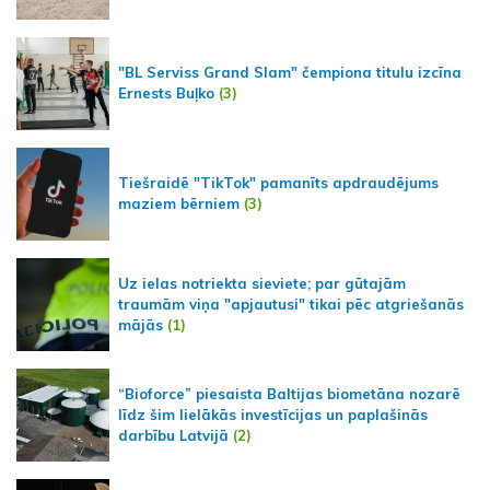
"BL Serviss Grand Slam" čempiona titulu izcīna
Ernests Buļko
(3)
Tiešraidē "TikTok" pamanīts apdraudējums
maziem bērniem
(3)
Uz ielas notriekta sieviete; par gūtajām
traumām viņa "apjautusi" tikai pēc atgriešanās
mājās
(1)
“Bioforce” piesaista Baltijas biometāna nozarē
līdz šim lielākās investīcijas un paplašinās
darbību Latvijā
(2)