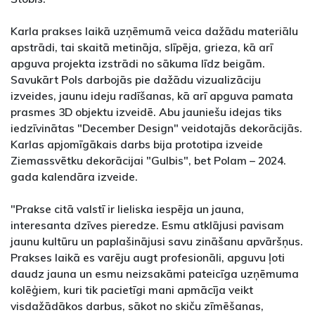
Karla prakses laikā uzņēmumā veica dažādu materiālu
apstrādi, tai skaitā metināja, slīpēja, grieza, kā arī
apguva projekta izstrādi no sākuma līdz beigām.
Savukārt Pols darbojās pie dažādu vizualizāciju
izveides, jaunu ideju radīšanas, kā arī apguva pamata
prasmes 3D objektu izveidē. Abu jauniešu idejas tiks
iedzīvinātas "December Design" veidotajās dekorācijās.
Karlas apjomīgākais darbs bija prototipa izveide
Ziemassvētku dekorācijai "Gulbis", bet Polam – 2024.
gada kalendāra izveide.
"Prakse citā valstī ir lieliska iespēja un jauna,
interesanta dzīves pieredze. Esmu atklājusi pavisam
jaunu kultūru un paplašinājusi savu zināšanu apvāršņus.
Prakses laikā es varēju augt profesionāli, apguvu ļoti
daudz jauna un esmu neizsakāmi pateicīga uzņēmuma
kolēģiem, kuri tik pacietīgi mani apmācīja veikt
visdažādākos darbus, sākot no skiču zīmēšanas,