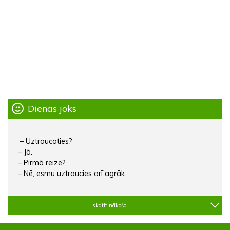
Dienas joks
– Uztraucaties?
– Jā.
– Pirmā reize?
– Nē, esmu uztraucies arī agrāk.
skatīt nākošo