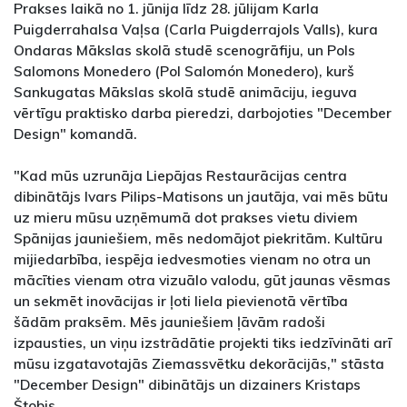
Prakses laikā no 1. jūnija līdz 28. jūlijam Karla
Puigderrahalsa Vaļsa (Carla Puigderrajols Valls), kura
Ondaras Mākslas skolā studē scenogrāfiju, un Pols
Salomons Monedero (Pol Salomón Monedero), kurš
Sankugatas Mākslas skolā studē animāciju, ieguva
vērtīgu praktisko darba pieredzi, darbojoties "December
Design" komandā.
"Kad mūs uzrunāja Liepājas Restaurācijas centra
dibinātājs Ivars Pilips-Matisons un jautāja, vai mēs būtu
uz mieru mūsu uzņēmumā dot prakses vietu diviem
Spānijas jauniešiem, mēs nedomājot piekritām. Kultūru
mijiedarbība, iespēja iedvesmoties vienam no otra un
mācīties vienam otra vizuālo valodu, gūt jaunas vēsmas
un sekmēt inovācijas ir ļoti liela pievienotā vērtība
šādām praksēm. Mēs jauniešiem ļāvām radoši
izpausties, un viņu izstrādātie projekti tiks iedzīvināti arī
mūsu izgatavotajās Ziemassvētku dekorācijās," stāsta
"December Design" dibinātājs un dizainers Kristaps
Štobis.