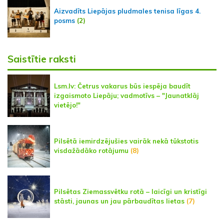
Aizvadīts Liepājas pludmales tenisa līgas 4.
posms
(2)
Saistītie raksti
Lsm.lv: Četrus vakarus būs iespēja baudīt
izgaismoto Liepāju; vadmotīvs – "Jaunatklāj
vietējo!"
Pilsētā iemirdzējušies vairāk nekā tūkstotis
visdažādāko rotājumu
(8)
Pilsētas Ziemassvētku rotā – laicīgi un kristīgi
stāsti, jaunas un jau pārbaudītas lietas
(7)